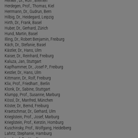
Henkel , Dr., Rolf , Bremen
Herdegen, Prof., Thomas, Kiel
Herrmann, Dr., Gudrun, Bern
Hilbig, Dr., Heidegard, Leipzig
Hirth, Dr., Frank, Basel
Huber, Dr., Gerhard, Zürich
Hund, Martin, Basel
Illing, Dr., Robert Benjamin, Freiburg
Käch, Dr., Stefanie, Basel
Kästler, Dr., Hans, Ulm
Kaiser, Dr., Reinhard, Freiburg
Kaluza, Jan, Stuttgart
Kapfhammer, Dr., Josef P., Freiburg
Kestler, Dr., Hans, Ulm
Kittmann, Dr., Rolf, Freiburg
Klix, Prof., Friedhart , Berlin
Klonk, Dr., Sabine, Stuttgart
Klumpp, Prof., Susanne, Marburg
Kössl, Dr., Manfred, München
Köster, Dr., Bernd, Freiburg
Kraetschmar, Dr., Gerhard, Ulm
Krieglstein, Prof., Josef, Marburg
Krieglstein, Prof., Kerstin, Homburg
Kuschinsky, Prof., Wolfgang, Heidelberg
Lahrtz, Stephanie, Hamburg