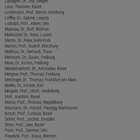
Landgraf, Dr., Uta, Stegen
Laux, Thorsten, Basel
Lindemann, Prof., Bernd, Homburg
Löffler, Dr., Sabine, Leipzig
Ludolph, Prof., Albert, Ulm
Malessa, Dr., Rolf, Weimar
Marksitzer, Dr., Rene, Luzern
Martin, Dr., Peter, Kehl-Kork
Martini, Prof., Rudolf, Würzburg
Medicus, Dr., Gerhard, Thaur
Mehraein, Dr., Susan, Freiburg
Meier, Dr., Kirstin, Freiburg
Mendelowitsch, Dr., Aminadav, Basel
Mergner, Prof., Thomas, Freiburg
Metzinger, Dr., Thomas, Frankfurt am Main
Mielke, Dr., Kirsten, Kiel
Misgeld, Prof., Ulrich, Heidelberg
Moll, Joachim, Basel
Münte, Prof., Thomas, Magdeburg
Neumann, Dr., Harald, Planegg-Martinsried
Nitsch, Prof., Cordula, Basel
Oehler, Prof., Jochen, Dresden
Otten, Prof., Uwe, Basel
Palm, Prof., Günther, Ulm
Pawelzik, Prof., Klaus, Bremen