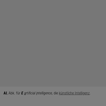
AI
, Abk. für
E
a
rtificial
i
ntelligence,
die
künstliche Intelligenz
.