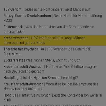
TÜV-Bericht
| Jedes achte Röntgengerät weist Mängel auf
Polyzystisches Ovarialsyndrom
| Neuer Name für Hormonstörung
PCOS
Faktencheck
| Was das Hantavirus von der Coronapandemie
unterscheidet
Krebs verstehen
| HPV-Impfung schützt junge Männer
überraschend gut vor Krebs
Therapie mit Psychedelika
| LSD verändert das Gehirn bei
Depressiven
Zuckerersatz
| Was können Stevia, Erythrit und Co?
Kreuzfahrtschiff-Ausbruch
| Hantavirus: Vier Schiffspassagiere
nach Deutschland gebracht
Hautpflege
| Ist der Hype um Skincare berechtigt?
Kreuzfahrtschiff-Ausbruch
| Worauf es bei der Bekämpfung des
Hantavirus jetzt ankommt
Hondius
| Hantavirus-Ausbruch: Deutsche Kontaktperson weiter in
Klinik