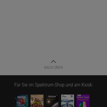
NACH OBEN
Für Sie im Spektrum-Shop und am Kiosk: