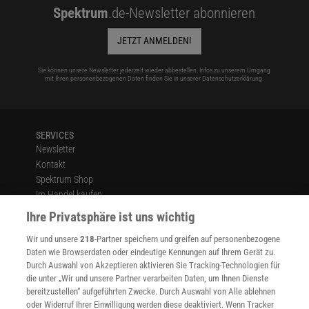
Spektrum
.de-Newsletter abonnieren
JETZT ANMELDEN!
Sie können unsere Newsletter jederzeit wieder abbestellen. Infos zu unserem Umgang
mit Ihren personenbezogenen Daten finden Sie in unserer
Datenschutzerklärung
.
SERVICES
Newsletter
Kontakt
Spektrum Shop
Im Handel kaufen
Presse
Ihre Privatsphäre ist uns wichtig
Verträge kündigen
Wir und unsere
218
-Partner speichern und greifen auf personenbezogene
Widerruf
Daten wie Browserdaten oder eindeutige Kennungen auf Ihrem Gerät zu.
INFO
Durch Auswahl von Akzeptieren aktivieren Sie Tracking-Technologien für
Mediadaten
die unter „Wir und unsere Partner verarbeiten Daten, um Ihnen Dienste
bereitzustellen“ aufgeführten Zwecke. Durch Auswahl von Alle ablehnen
Datenschutz
oder Widerruf Ihrer Einwilligung werden diese deaktiviert. Wenn Tracker
Nutzungsbedingungen