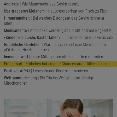
Anorexie
| Wie Magersucht das Gehirn fesselt
Übertragbares Melanom
| Hautkrebs springt von Fisch zu Fisch
Hirngesundheit
| Bei welchen Diagnosen das Gehirn schneller
altert
Medikamente
| Antibiotika werden global nicht optimal eingesetzt
»Kinder, die durchs Raster fallen«
| Für eine neuroinklusive Schule
Gefährliche Genfehler
| Warum auch sportliche Menschen am
plötzlichen Herztod sterben
Immunantwort
| Diese Mittagessen stärken Ihr Immunsystem
Frühgeburt
| Frühchen haben gute Chancen auf erfülltes Leben
Positiver Affekt
| Lebensfreude lässt sich trainieren
Weltraumforschung
| Ein Trip ins Weltall beeinträchtigt
Mitochondrien