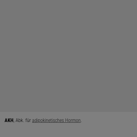
AKH
, Abk. für
a
dipo
k
inetisches
H
ormon
.