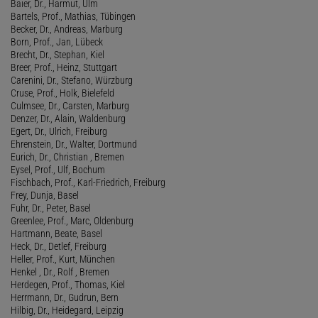
Baier, Dr., Harmut, Ulm
Bartels, Prof., Mathias, Tübingen
Becker, Dr., Andreas, Marburg
Born, Prof., Jan, Lübeck
Brecht, Dr., Stephan, Kiel
Breer, Prof., Heinz, Stuttgart
Carenini, Dr., Stefano, Würzburg
Cruse, Prof., Holk, Bielefeld
Culmsee, Dr., Carsten, Marburg
Denzer, Dr., Alain, Waldenburg
Egert, Dr., Ulrich, Freiburg
Ehrenstein, Dr., Walter, Dortmund
Eurich, Dr., Christian , Bremen
Eysel, Prof., Ulf, Bochum
Fischbach, Prof., Karl-Friedrich, Freiburg
Frey, Dunja, Basel
Fuhr, Dr., Peter, Basel
Greenlee, Prof., Marc, Oldenburg
Hartmann, Beate, Basel
Heck, Dr., Detlef, Freiburg
Heller, Prof., Kurt, München
Henkel , Dr., Rolf , Bremen
Herdegen, Prof., Thomas, Kiel
Herrmann, Dr., Gudrun, Bern
Hilbig, Dr., Heidegard, Leipzig