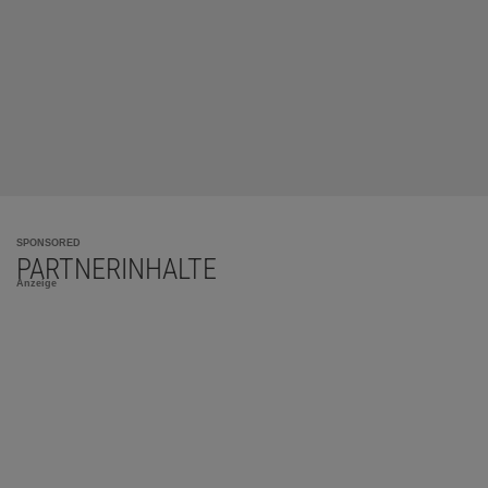
SPONSORED
PARTNERINHALTE
Anzeige