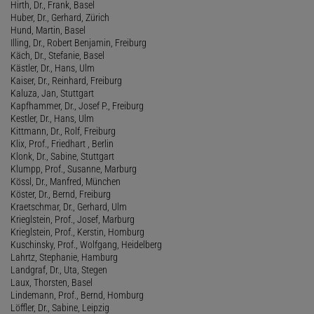
Hirth, Dr., Frank, Basel
Huber, Dr., Gerhard, Zürich
Hund, Martin, Basel
Illing, Dr., Robert Benjamin, Freiburg
Käch, Dr., Stefanie, Basel
Kästler, Dr., Hans, Ulm
Kaiser, Dr., Reinhard, Freiburg
Kaluza, Jan, Stuttgart
Kapfhammer, Dr., Josef P., Freiburg
Kestler, Dr., Hans, Ulm
Kittmann, Dr., Rolf, Freiburg
Klix, Prof., Friedhart , Berlin
Klonk, Dr., Sabine, Stuttgart
Klumpp, Prof., Susanne, Marburg
Kössl, Dr., Manfred, München
Köster, Dr., Bernd, Freiburg
Kraetschmar, Dr., Gerhard, Ulm
Krieglstein, Prof., Josef, Marburg
Krieglstein, Prof., Kerstin, Homburg
Kuschinsky, Prof., Wolfgang, Heidelberg
Lahrtz, Stephanie, Hamburg
Landgraf, Dr., Uta, Stegen
Laux, Thorsten, Basel
Lindemann, Prof., Bernd, Homburg
Löffler, Dr., Sabine, Leipzig