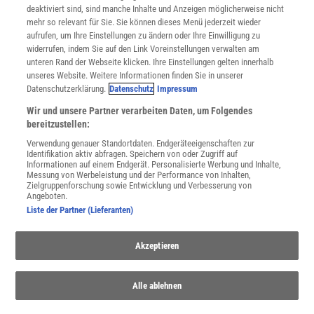
deaktiviert sind, sind manche Inhalte und Anzeigen möglicherweise nicht
Cookie-Einstellungen
mehr so relevant für Sie. Sie können dieses Menü jederzeit wieder
Utiq verwalten
aufrufen, um Ihre Einstellungen zu ändern oder Ihre Einwilligung zu
Nutzungsbasierte Onlinewerbung
widerrufen, indem Sie auf den Link Voreinstellungen verwalten am
Alle Artikel
unteren Rand der Webseite klicken. Ihre Einstellungen gelten innerhalb
unseres Website. Weitere Informationen finden Sie in unserer
Impressum
Datenschutzerklärung.
Datenschutz
Impressum
WEITERE ANGEBOTE
Wir und unsere Partner verarbeiten Daten, um Folgendes
Angebote für Schulen
bereitzustellen:
Angebote für Institutionen
Verwendung genauer Standortdaten. Endgeräteeigenschaften zur
Sprachen lernen mit Gymglish
Identifikation aktiv abfragen. Speichern von oder Zugriff auf
Lexika
Informationen auf einem Endgerät. Personalisierte Werbung und Inhalte,
Messung von Werbeleistung und der Performance von Inhalten,
Für Spektrum schreiben
Zielgruppenforschung sowie Entwicklung und Verbesserung von
Zugänglichkeitserklärung
Angeboten.
Liste der Partner (Lieferanten)
WEBSEITEN
KielSCN
Akzeptieren
Wissenschaft in die Schulen
SciLogs
Alle ablehnen