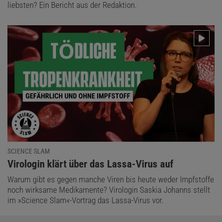
liebsten? Ein Bericht aus der Redaktion.
SCIENCE SLAM
:
Virologin klärt über das Lassa-Virus auf
Warum gibt es gegen manche Viren bis heute weder Impfstoffe
noch wirksame Medikamente? Virologin Saskia Johanns stellt
im »Science Slam«-Vortrag das Lassa-Virus vor.