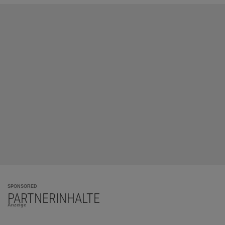
SPONSORED
PARTNERINHALTE
Anzeige