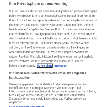
Presse
Ihre Privatsphäre ist uns wichtig
Verträge kündigen
Wir und unsere
218
-Partner speichern und greifen auf personenbezogene
Widerruf
Daten wie Browserdaten oder eindeutige Kennungen auf Ihrem Gerät zu.
INFO
Durch Auswahl von Akzeptieren aktivieren Sie Tracking-Technologien für
Mediadaten
die unter „Wir und unsere Partner verarbeiten Daten, um Ihnen Dienste
bereitzustellen“ aufgeführten Zwecke. Durch Auswahl von Alle ablehnen
Datenschutz
oder Widerruf Ihrer Einwilligung werden diese deaktiviert. Wenn Tracker
Nutzungsbedingungen
deaktiviert sind, sind manche Inhalte und Anzeigen möglicherweise nicht
Cookie-Einstellungen
mehr so relevant für Sie. Sie können dieses Menü jederzeit wieder
Utiq verwalten
aufrufen, um Ihre Einstellungen zu ändern oder Ihre Einwilligung zu
Nutzungsbasierte Onlinewerbung
widerrufen, indem Sie auf den Link Voreinstellungen verwalten am
Alle Artikel
unteren Rand der Webseite klicken. Ihre Einstellungen gelten innerhalb
unseres Website. Weitere Informationen finden Sie in unserer
Impressum
Datenschutzerklärung.
Datenschutz
Impressum
WEITERE ANGEBOTE
Wir und unsere Partner verarbeiten Daten, um Folgendes
Angebote für Schulen
bereitzustellen:
Angebote für Institutionen
Verwendung genauer Standortdaten. Endgeräteeigenschaften zur
Sprachen lernen mit Gymglish
Identifikation aktiv abfragen. Speichern von oder Zugriff auf
Lexika
Informationen auf einem Endgerät. Personalisierte Werbung und Inhalte,
Messung von Werbeleistung und der Performance von Inhalten,
Für Spektrum schreiben
Zielgruppenforschung sowie Entwicklung und Verbesserung von
Zugänglichkeitserklärung
Angeboten.
Liste der Partner (Lieferanten)