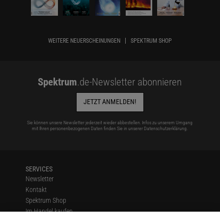
WEITERE NEUERSCHEINUNGEN
SPEKTRUM SHOP
Spektrum
.de-Newsletter abonnieren
JETZT ANMELDEN!
Sie können unsere Newsletter jederzeit wieder abbestellen. Infos zu unserem Umgang
mit Ihren personenbezogenen Daten finden Sie in unserer
Datenschutzerklärung
.
SERVICES
Newsletter
Kontakt
Spektrum Shop
Im Handel kaufen