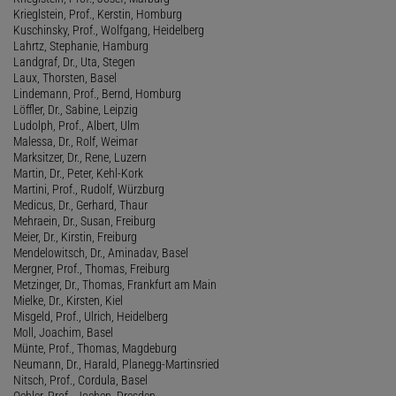
Krieglstein, Prof., Kerstin, Homburg
Kuschinsky, Prof., Wolfgang, Heidelberg
Lahrtz, Stephanie, Hamburg
Landgraf, Dr., Uta, Stegen
Laux, Thorsten, Basel
Lindemann, Prof., Bernd, Homburg
Löffler, Dr., Sabine, Leipzig
Ludolph, Prof., Albert, Ulm
Malessa, Dr., Rolf, Weimar
Marksitzer, Dr., Rene, Luzern
Martin, Dr., Peter, Kehl-Kork
Martini, Prof., Rudolf, Würzburg
Medicus, Dr., Gerhard, Thaur
Mehraein, Dr., Susan, Freiburg
Meier, Dr., Kirstin, Freiburg
Mendelowitsch, Dr., Aminadav, Basel
Mergner, Prof., Thomas, Freiburg
Metzinger, Dr., Thomas, Frankfurt am Main
Mielke, Dr., Kirsten, Kiel
Misgeld, Prof., Ulrich, Heidelberg
Moll, Joachim, Basel
Münte, Prof., Thomas, Magdeburg
Neumann, Dr., Harald, Planegg-Martinsried
Nitsch, Prof., Cordula, Basel
Oehler, Prof., Jochen, Dresden