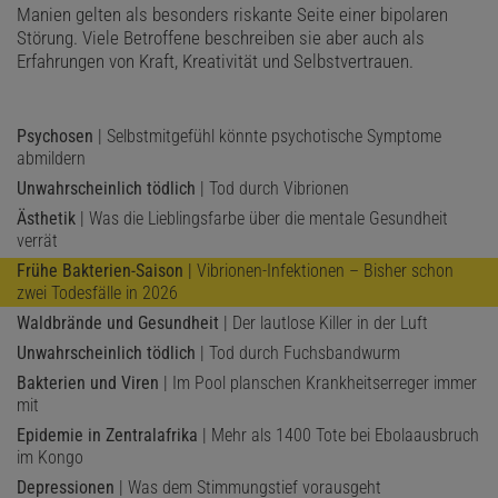
Manien gelten als besonders riskante Seite einer bipolaren
Störung. Viele Betroffene beschreiben sie aber auch als
Erfahrungen von Kraft, Kreativität und Selbstvertrauen.
Psychosen
| Selbstmitgefühl könnte psychotische Symptome
abmildern
Unwahrscheinlich tödlich
| Tod durch Vibrionen
Ästhetik
| Was die Lieblingsfarbe über die mentale Gesundheit
verrät
Frühe Bakterien-Saison
| Vibrionen-Infektionen – Bisher schon
zwei Todesfälle in 2026
Waldbrände und Gesundheit
| Der lautlose Killer in der Luft
Unwahrscheinlich tödlich
| Tod durch Fuchsbandwurm
Bakterien und Viren
| Im Pool planschen Krankheitserreger immer
mit
Epidemie in Zentralafrika
| Mehr als 1400 Tote bei Ebolaausbruch
im Kongo
Depressionen
| Was dem Stimmungstief vorausgeht