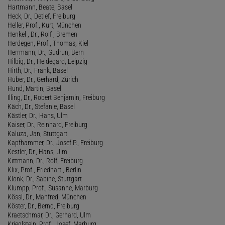
Hartmann, Beate, Basel
Heck, Dr., Detlef, Freiburg
Heller, Prof., Kurt, München
Henkel , Dr., Rolf , Bremen
Herdegen, Prof., Thomas, Kiel
Herrmann, Dr., Gudrun, Bern
Hilbig, Dr., Heidegard, Leipzig
Hirth, Dr., Frank, Basel
Huber, Dr., Gerhard, Zürich
Hund, Martin, Basel
Illing, Dr., Robert Benjamin, Freiburg
Käch, Dr., Stefanie, Basel
Kästler, Dr., Hans, Ulm
Kaiser, Dr., Reinhard, Freiburg
Kaluza, Jan, Stuttgart
Kapfhammer, Dr., Josef P., Freiburg
Kestler, Dr., Hans, Ulm
Kittmann, Dr., Rolf, Freiburg
Klix, Prof., Friedhart , Berlin
Klonk, Dr., Sabine, Stuttgart
Klumpp, Prof., Susanne, Marburg
Kössl, Dr., Manfred, München
Köster, Dr., Bernd, Freiburg
Kraetschmar, Dr., Gerhard, Ulm
Krieglstein, Prof., Josef, Marburg