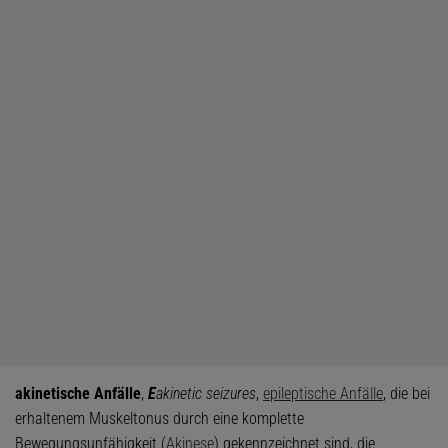
akinetische Anfälle
,
E
akinetic seizures
,
epileptische Anfälle
, die bei
erhaltenem Muskeltonus durch eine komplette
Bewegungsunfähigkeit (
Akinese
) gekennzeichnet sind, die