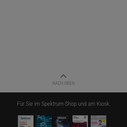
NACH OBEN
Für Sie im Spektrum-Shop und am Kiosk: