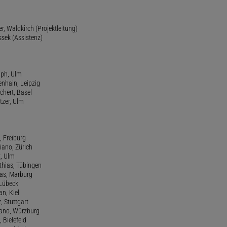
r, Waldkirch (Projektleitung)
ssek (Assistenz)
lph, Ulm
enhain, Leipzig
chert, Basel
tzer, Ulm
, Freiburg
riano, Zürich
t, Ulm
athias, Tübingen
eas, Marburg
 Lübeck
an, Kiel
z, Stuttgart
efano, Würzburg
, Bielefeld