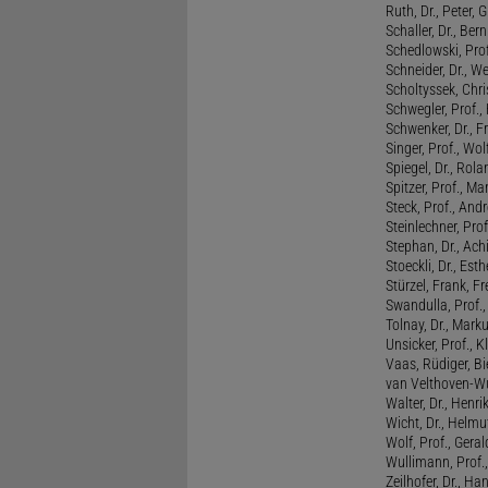
Ruth, Dr., Peter, 
Schaller, Dr., Ber
Schedlowski, Prof
Schneider, Dr., W
Scholtyssek, Chri
Schwegler, Prof.,
Schwenker, Dr., F
Singer, Prof., Wo
Spiegel, Dr., Rola
Spitzer, Prof., M
Steck, Prof., And
Steinlechner, Pro
Stephan, Dr., Ac
Stoeckli, Dr., Esth
Stürzel, Frank, Fr
Swandulla, Prof.,
Tolnay, Dr., Mark
Unsicker, Prof., K
Vaas, Rüdiger, B
van Velthoven-Wur
Walter, Dr., Henri
Wicht, Dr., Helmu
Wolf, Prof., Gera
Wullimann, Prof.
Zeilhofer, Dr., Ha