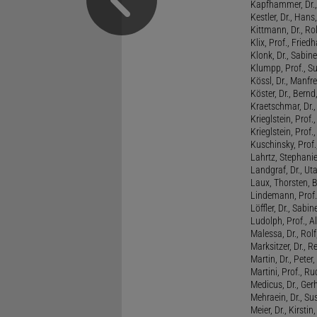
Kapfhammer, Dr., 
Kestler, Dr., Hans
Kittmann, Dr., Rol
Klix, Prof., Friedh
Klonk, Dr., Sabine
Klumpp, Prof., S
Kössl, Dr., Manf
Köster, Dr., Bernd
Kraetschmar, Dr.,
Krieglstein, Prof.
Krieglstein, Prof
Kuschinsky, Prof.
Lahrtz, Stephani
Landgraf, Dr., Ut
Laux, Thorsten, 
Lindemann, Prof
Löffler, Dr., Sabin
Ludolph, Prof., A
Malessa, Dr., Rol
Marksitzer, Dr., R
Martin, Dr., Peter
Martini, Prof., R
Medicus, Dr., Ger
Mehraein, Dr., Su
Meier, Dr., Kirstin