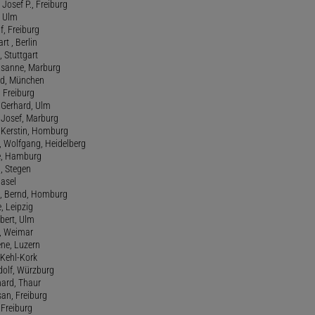
Josef P., Freiburg
, Ulm
f, Freiburg
art , Berlin
, Stuttgart
usanne, Marburg
red, München
, Freiburg
 Gerhard, Ulm
, Josef, Marburg
., Kerstin, Homburg
, Wolfgang, Heidelberg
e, Hamburg
a, Stegen
Basel
., Bernd, Homburg
e, Leipzig
lbert, Ulm
f, Weimar
ene, Luzern
, Kehl-Kork
udolf, Würzburg
hard, Thaur
san, Freiburg
, Freiburg