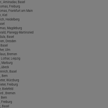
r., Aminadav, Basel
homas, Freiburg
Thomas, Frankfurt am Main
n, Kiel
rich, Heidelberg
asel
homas, Magdeburg
rald, Planegg-Martinsried
rdula, Basel
chen, Dresden
, Basel
her, Ulm
Klaus, Bremen
 Lothar, Leipzig
r, Marburg
, Lübeck
einrich, Basel
a, Bern
Peter, Würzburg
ieter, Freiburg
e, Bielefeld
ard , Bremen
, Bern
n, Freiburg
x, Basel