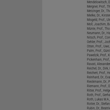
Mendelowitsch, D
Mergner, Prof., T
Metzinger, Dr., 
Mielke, Dr., Kirste
Misgeld, Prof., Ul
Moll, Joachim, B
Münte, Prof., T
Neumann, Dr., Ha
Nitsch, Prof., Co
Oehler, Prof., Jo
Otten, Prof., Uwe
Palm, Prof., Günt
Pawelzik, Prof., 
Pickenhain, Prof.,
Ravati, Alexande
Reichel, Dr., Dirk
Reichert, Prof., H
Reinhard, Dr., Ev
Rieckmann, Dr., 
Riemann, Prof., D
Ritter, Prof., Helg
Roth, Prof., Gerh
Roth, Lukas W.A.
Rotter, Dr., Stefa
Rubin, Dr., Beatri