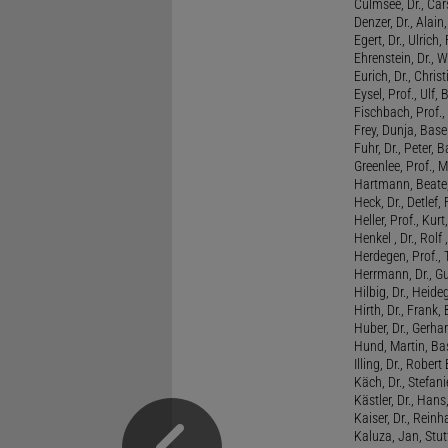
Culmsee, Dr., Ca
Denzer, Dr., Alai
Egert, Dr., Ulrich,
Ehrenstein, Dr., 
Eurich, Dr., Chris
Eysel, Prof., Ulf
Fischbach, Prof., 
Frey, Dunja, Base
Fuhr, Dr., Peter, B
Greenlee, Prof., 
Hartmann, Beate,
Heck, Dr., Detlef,
Heller, Prof., Ku
Henkel , Dr., Rolf
Herdegen, Prof.,
Herrmann, Dr., G
Hilbig, Dr., Heide
Hirth, Dr., Frank,
Huber, Dr., Gerhar
Hund, Martin, Ba
Illing, Dr., Rober
Käch, Dr., Stefani
Kästler, Dr., Hans
Kaiser, Dr., Reinh
Kaluza, Jan, Stut