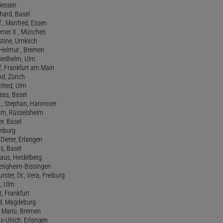
Giessen
nhard, Basel
., Manfred, Essen
erner X., München
stine, Umkirch
 Helmut , Bremen
riedhelm, Ulm
lf, Frankfurt am Main
nd, Zürich
anfred, Ulm
reas, Basel
f., Stephan, Hannover
him, Rüsselsheim
er, Basel
eiburg
 Dieter, Erlangen
us, Basel
laus, Heidelberg
ietigheim-Bissingen
ster, Dr., Vera, Freiburg
k, Ulm
t, Frankfurt
ld, Magdeburg
, Mario, Bremen
ns-Ulrich, Erlangen