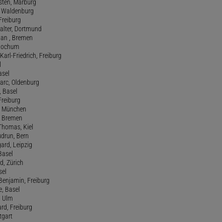
rsten, Marburg
n, Waldenburg
 Freiburg
Walter, Dortmund
tian , Bremen
, Bochum
Karl-Friedrich, Freiburg
l
asel
Marc, Oldenburg
 Basel
 Freiburg
rt, München
 , Bremen
 Thomas, Kiel
udrun, Bern
gard, Leipzig
 Basel
d, Zürich
sel
t Benjamin, Freiburg
e, Basel
, Ulm
ard, Freiburg
tgart