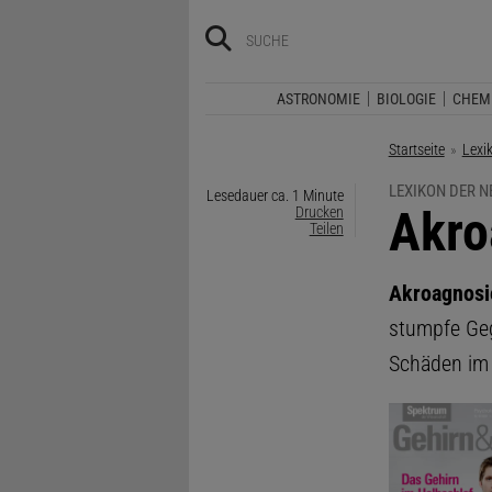
ASTRONOMIE
BIOLOGIE
CHEM
Startseite
Lexi
LEXIKON DER 
Lesedauer ca. 1 Minute
:
Akro
Drucken
Teilen
Akroagnosi
stumpfe Geg
Schäden i