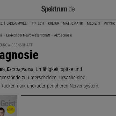
IE
ERDE/UMWELT
IT/TECH
KULTUR
MATHEMATIK
MEDIZIN
PHYSIK
ka
Lexikon der Neurowissenschaft
Aktuelle Seite:
Akroagnosie
NEUROWISSENSCHAFT
agnosie
e
w
,
E
acroagnosia
, Unfähigkeit, spitze und
enstände zu unterscheiden. Ursache sind
m
Rückenmark
und/oder
peripheren Nervensystem
.