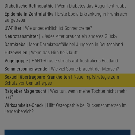
Diabetische Retinopathie
| Wenn Diabetes das Augenlicht raubt
Epidemie in Zentralafrika
| Erste Ebola-Erkrankung in Frankreich
aufgetreten
UV-Filter
| Wie unbedenklich ist Sonnencreme?
Neurotransmitter
| »Jedes Alter braucht ein anderes Glück«
Darmkrebs
| Mehr Darmkrebsfälle bei Jüngeren in Deutschland
Hitzewellen
| Wenn das Hirn heiß läuft
Vogelgrippe
| H5N1-Virus erstmals auf Australiens Festland
Sommersonnenwende
| Wie viel Sonne braucht der Mensch?
Sexuell übertragbare Krankheiten
| Neue Impfstrategie zum
Schutz vor Genitalherpes
Ratgeber Magersucht
| Was tun, wenn meine Tochter nicht mehr
isst?
Wirksamkeits-Check
| Hilft Osteopathie bei Rückenschmerzen im
Lendenbereich?