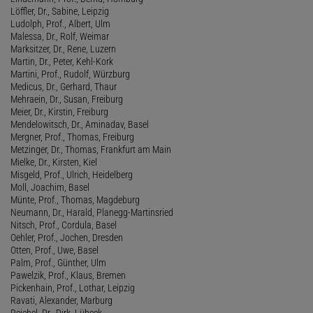
Löffler, Dr., Sabine, Leipzig
Ludolph, Prof., Albert, Ulm
Malessa, Dr., Rolf, Weimar
Marksitzer, Dr., Rene, Luzern
Martin, Dr., Peter, Kehl-Kork
Martini, Prof., Rudolf, Würzburg
Medicus, Dr., Gerhard, Thaur
Mehraein, Dr., Susan, Freiburg
Meier, Dr., Kirstin, Freiburg
Mendelowitsch, Dr., Aminadav, Basel
Mergner, Prof., Thomas, Freiburg
Metzinger, Dr., Thomas, Frankfurt am Main
Mielke, Dr., Kirsten, Kiel
Misgeld, Prof., Ulrich, Heidelberg
Moll, Joachim, Basel
Münte, Prof., Thomas, Magdeburg
Neumann, Dr., Harald, Planegg-Martinsried
Nitsch, Prof., Cordula, Basel
Oehler, Prof., Jochen, Dresden
Otten, Prof., Uwe, Basel
Palm, Prof., Günther, Ulm
Pawelzik, Prof., Klaus, Bremen
Pickenhain, Prof., Lothar, Leipzig
Ravati, Alexander, Marburg
Reichel, Dr., Dirk, Lübeck