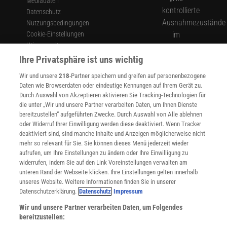
Mediadaten
Datenschutz
Nutzungsbedingungen
Cookie-Einstellungen
Utiq verwalten
Nutzungsbasierte Onlinewerbung
Ihre Privatsphäre ist uns wichtig
Alle Artikel
Wir und unsere
218
-Partner speichern und greifen auf personenbezogene
Impressum
Daten wie Browserdaten oder eindeutige Kennungen auf Ihrem Gerät zu.
Durch Auswahl von Akzeptieren aktivieren Sie Tracking-Technologien für
WEITERE ANGEBOTE
die unter „Wir und unsere Partner verarbeiten Daten, um Ihnen Dienste
Angebote für Schulen
bereitzustellen“ aufgeführten Zwecke. Durch Auswahl von Alle ablehnen
Angebote für Institutionen
oder Widerruf Ihrer Einwilligung werden diese deaktiviert. Wenn Tracker
Sprachen lernen mit Gymglish
deaktiviert sind, sind manche Inhalte und Anzeigen möglicherweise nicht
Lexika
mehr so relevant für Sie. Sie können dieses Menü jederzeit wieder
Für Spektrum schreiben
aufrufen, um Ihre Einstellungen zu ändern oder Ihre Einwilligung zu
Zugänglichkeitserklärung
widerrufen, indem Sie auf den Link Voreinstellungen verwalten am
unteren Rand der Webseite klicken. Ihre Einstellungen gelten innerhalb
WEBSEITEN
unseres Website. Weitere Informationen finden Sie in unserer
KielSCN
Datenschutzerklärung.
Datenschutz
Impressum
Wissenschaft in die Schulen
Wir und unsere Partner verarbeiten Daten, um Folgendes
SciLogs
bereitzustellen: