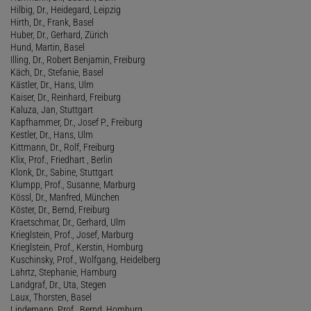
Hilbig, Dr., Heidegard, Leipzig
Hirth, Dr., Frank, Basel
Huber, Dr., Gerhard, Zürich
Hund, Martin, Basel
Illing, Dr., Robert Benjamin, Freiburg
Käch, Dr., Stefanie, Basel
Kästler, Dr., Hans, Ulm
Kaiser, Dr., Reinhard, Freiburg
Kaluza, Jan, Stuttgart
Kapfhammer, Dr., Josef P., Freiburg
Kestler, Dr., Hans, Ulm
Kittmann, Dr., Rolf, Freiburg
Klix, Prof., Friedhart , Berlin
Klonk, Dr., Sabine, Stuttgart
Klumpp, Prof., Susanne, Marburg
Kössl, Dr., Manfred, München
Köster, Dr., Bernd, Freiburg
Kraetschmar, Dr., Gerhard, Ulm
Krieglstein, Prof., Josef, Marburg
Krieglstein, Prof., Kerstin, Homburg
Kuschinsky, Prof., Wolfgang, Heidelberg
Lahrtz, Stephanie, Hamburg
Landgraf, Dr., Uta, Stegen
Laux, Thorsten, Basel
Lindemann, Prof., Bernd, Homburg