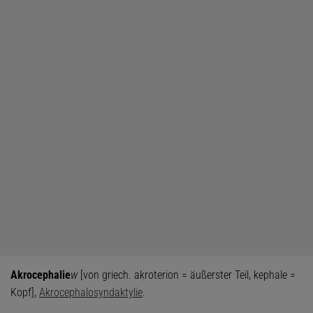
Akrocephalie
w
[von griech. akroterion = äußerster Teil, kephale =
Kopf],
Akrocephalosyndaktylie
.