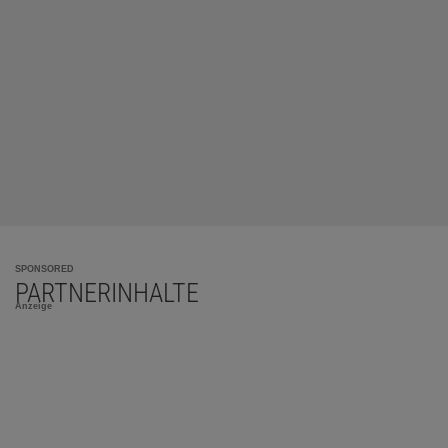
SPONSORED
PARTNERINHALTE
Anzeige