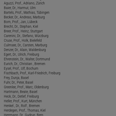
Aguzzi, Prof., Adriano, Zürich
Baier, Dr., Harmut, Ulm
Bartels, Prof., Mathias, Tübingen
Becker, Dr., Andreas, Marburg
Born, Prof., Jan, Lübeck
Brecht, Dr., Stephan, Kiel
Breer, Prof., Heinz, Stuttgart
Carenini, Dr., Stefano, Würzburg
Cruse, Prof., Holk, Bielefeld
Culmsee, Dr., Carsten, Marburg
Denzer, Dr., Alain, Waldenburg
Egert, Dr., Ulrich, Freiburg
Ehrenstein, Dr., Walter, Dortmund
Eurich, Dr., Christian , Bremen
Eysel, Prof., Ulf, Bochum
Fischbach, Prof., Karl-Friedrich, Freiburg
Frey, Dunja, Basel
Fuhr, Dr., Peter, Basel
Greenlee, Prof., Marc, Oldenburg
Hartmann, Beate, Basel
Heck, Dr., Detlef, Freiburg
Heller, Prof., Kurt, München
Henkel , Dr., Rolf , Bremen
Herdegen, Prof., Thomas, Kiel
Herrmann, Dr., Gudrun, Bern