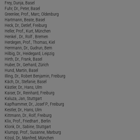
Frey, Dunja, Basel
Fuhr, Dr., Peter, Basel
Greenlee, Prof., Marc, Oldenburg
Hartmann, Beate, Basel
Heck, Dr., Detlef, Freiburg
Heller, Prof., Kurt, München
Henkel , Dr., Rolf , Bremen
Herdegen, Prof., Thomas, Kiel
Herrmann, Dr., Gudrun, Bern
Hilbig, Dr., Heidegard, Leipzig
Hirth, Dr., Frank, Basel
Huber, Dr., Gerhard, Zürich
Hund, Martin, Basel
Illing, Dr., Robert Benjamin, Freiburg
Käch, Dr., Stefanie, Basel
Kästler, Dr., Hans, Ulm
Kaiser, Dr., Reinhard, Freiburg
Kaluza, Jan, Stuttgart
Kapfhammer, Dr., Josef P., Freiburg
Kestler, Dr., Hans, Ulm
Kittmann, Dr., Rolf, Freiburg
Klix, Prof., Friedhart , Berlin
Klonk, Dr., Sabine, Stuttgart
Klumpp, Prof., Susanne, Marburg
Kössl, Dr., Manfred, München