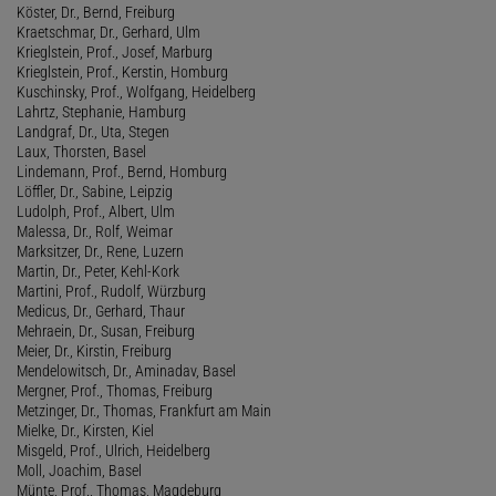
Köster, Dr., Bernd, Freiburg
Kraetschmar, Dr., Gerhard, Ulm
Krieglstein, Prof., Josef, Marburg
Krieglstein, Prof., Kerstin, Homburg
Kuschinsky, Prof., Wolfgang, Heidelberg
Lahrtz, Stephanie, Hamburg
Landgraf, Dr., Uta, Stegen
Laux, Thorsten, Basel
Lindemann, Prof., Bernd, Homburg
Löffler, Dr., Sabine, Leipzig
Ludolph, Prof., Albert, Ulm
Malessa, Dr., Rolf, Weimar
Marksitzer, Dr., Rene, Luzern
Martin, Dr., Peter, Kehl-Kork
Martini, Prof., Rudolf, Würzburg
Medicus, Dr., Gerhard, Thaur
Mehraein, Dr., Susan, Freiburg
Meier, Dr., Kirstin, Freiburg
Mendelowitsch, Dr., Aminadav, Basel
Mergner, Prof., Thomas, Freiburg
Metzinger, Dr., Thomas, Frankfurt am Main
Mielke, Dr., Kirsten, Kiel
Misgeld, Prof., Ulrich, Heidelberg
Moll, Joachim, Basel
Münte, Prof., Thomas, Magdeburg