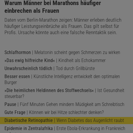
:
Warum Männer bei Marathons häufiger
einbrechen als Frauen
Daten vom Berlin-Marathon zeigen: Männer erleben deutlich
häufiger Leistungseinbrüche als Frauen. Das gilt selbst für
Profis. Ursache könnte auch eine falsche Renntaktik sein.
Schlafhormon
| Melatonin scheint gegen Schmerzen zu wirken
»Das ewig hilfreiche Kind«
| Kindheit als Echokammer
Unwahrscheinlich tödlich
| Tod durch Grillbürste
Besser essen
| Künstliche Intelligenz entwickelt den optimalen
Burger
»Die heimlichen Heldinnen des Stoffwechsels«
| Ist Gesundheit
steuerbar?
Pause
| Fünf Minuten Gehen mindern Müdigkeit am Schreibtisch
Gute Frage
| Können wir bei Hitze schlechter denken?
Diabetische Retinopathie
| Wenn Diabetes das Augenlicht raubt
Epidemie in Zentralafrika
| Erste Ebola-Erkrankung in Frankreich