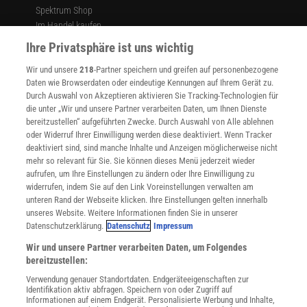
Spektrum Shop
Im Handel kaufen
Presse
Ihre Privatsphäre ist uns wichtig
Verträge kündigen
Wir und unsere
218
-Partner speichern und greifen auf personenbezogene
Widerruf
Daten wie Browserdaten oder eindeutige Kennungen auf Ihrem Gerät zu.
INFO
Durch Auswahl von Akzeptieren aktivieren Sie Tracking-Technologien für
Mediadaten
die unter „Wir und unsere Partner verarbeiten Daten, um Ihnen Dienste
bereitzustellen“ aufgeführten Zwecke. Durch Auswahl von Alle ablehnen
Datenschutz
oder Widerruf Ihrer Einwilligung werden diese deaktiviert. Wenn Tracker
Nutzungsbedingungen
deaktiviert sind, sind manche Inhalte und Anzeigen möglicherweise nicht
Cookie-Einstellungen
mehr so relevant für Sie. Sie können dieses Menü jederzeit wieder
Utiq verwalten
aufrufen, um Ihre Einstellungen zu ändern oder Ihre Einwilligung zu
Nutzungsbasierte Onlinewerbung
widerrufen, indem Sie auf den Link Voreinstellungen verwalten am
Alle Artikel
unteren Rand der Webseite klicken. Ihre Einstellungen gelten innerhalb
unseres Website. Weitere Informationen finden Sie in unserer
Impressum
Datenschutzerklärung.
Datenschutz
Impressum
WEITERE ANGEBOTE
Wir und unsere Partner verarbeiten Daten, um Folgendes
Angebote für Schulen
bereitzustellen:
Angebote für Institutionen
Verwendung genauer Standortdaten. Endgeräteeigenschaften zur
Sprachen lernen mit Gymglish
Identifikation aktiv abfragen. Speichern von oder Zugriff auf
Lexika
Informationen auf einem Endgerät. Personalisierte Werbung und Inhalte,