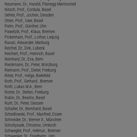
Neumann, Dr., Harald, Planegg-Martinsried
Nitsch, Prof., Cordula, Basel
Oehler, Prof., Jochen, Dresden
Otten, Prof., Uwe, Basel
Palm, Prof., Günther, Ulm
Pawelzik, Prof., Klaus, Bremen
Pickenhain, Prof., Lothar, Leipzig
Ravati, Alexander, Marburg
Reichel, Dr., Dirk, Lübeck
Reichert, Prof., Heinrich, Basel
Reinhard, Dr., Eva, Bern
Rieckmann, Dr., Peter, Würzburg
Riemann, Prof., Dieter, Freiburg
Ritter, Prof., Helge, Bielefeld
Roth, Prof., Gerhard , Bremen
Roth, Lukas W.A., Bern
Rotter, Dr., Stefan, Freiburg
Rubin, Dr., Beatrix, Basel
Ruth, Dr., Peter, Giessen
Schaller, Dr., Bernhard, Basel
Schedlowski, Prof., Manfred, Essen
Schneider, Dr., Werner X., München
Scholtyssek, Christine, Umkirch
Schwegler, Prof., Helmut , Bremen
Schwenker, Dr., Friedhelm, Ulm