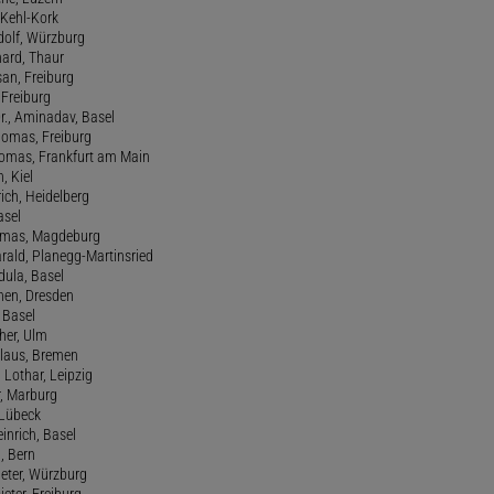
, Kehl-Kork
udolf, Würzburg
hard, Thaur
san, Freiburg
, Freiburg
r., Aminadav, Basel
homas, Freiburg
Thomas, Frankfurt am Main
n, Kiel
rich, Heidelberg
asel
homas, Magdeburg
rald, Planegg-Martinsried
rdula, Basel
chen, Dresden
, Basel
her, Ulm
Klaus, Bremen
 Lothar, Leipzig
r, Marburg
, Lübeck
einrich, Basel
a, Bern
Peter, Würzburg
ieter, Freiburg