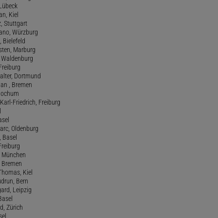
 Lübeck
an, Kiel
z, Stuttgart
efano, Würzburg
, Bielefeld
rsten, Marburg
n, Waldenburg
 Freiburg
Walter, Dortmund
tian , Bremen
, Bochum
Karl-Friedrich, Freiburg
l
asel
Marc, Oldenburg
 Basel
 Freiburg
rt, München
 , Bremen
 Thomas, Kiel
udrun, Bern
gard, Leipzig
 Basel
d, Zürich
sel