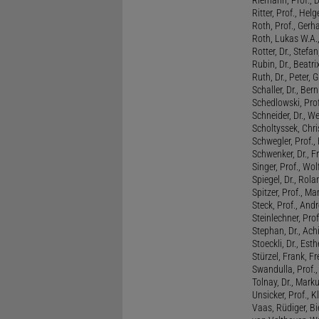
Ritter, Prof., Helg
Roth, Prof., Gerh
Roth, Lukas W.A.
Rotter, Dr., Stefa
Rubin, Dr., Beatri
Ruth, Dr., Peter, 
Schaller, Dr., Ber
Schedlowski, Prof
Schneider, Dr., W
Scholtyssek, Chri
Schwegler, Prof.,
Schwenker, Dr., F
Singer, Prof., Wo
Spiegel, Dr., Rola
Spitzer, Prof., M
Steck, Prof., And
Steinlechner, Pro
Stephan, Dr., Ac
Stoeckli, Dr., Esth
Stürzel, Frank, Fr
Swandulla, Prof.,
Tolnay, Dr., Mark
Unsicker, Prof., K
Vaas, Rüdiger, B