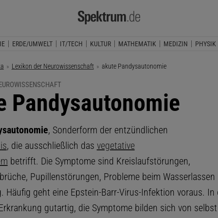
IE
ERDE/UMWELT
IT/TECH
KULTUR
MATHEMATIK
MEDIZIN
PHYSIK
ka
Lexikon der Neurowissenschaft
Aktuelle Seite:
akute Pandysautonomie
NEUROWISSENSCHAFT
e Pandysautonomie
ysautonomie
, Sonderform der entzündlichen
is
, die ausschließlich das
vegetative
em
betrifft. Die Symptome sind Kreislaufstörungen,
rüche, Pupillenstörungen, Probleme beim Wasserlassen
 Häufig geht eine Epstein-Barr-Virus-Infektion voraus. In
 Erkrankung gutartig, die Symptome bilden sich von selbst