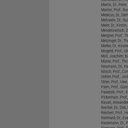
Martin, Dr., Peter
Martini, Prof., R
Medicus, Dr., Ger
Mehraein, Dr., Su
Meier, Dr., Kirstin
Mendelowitsch, D
Mergner, Prof., T
Metzinger, Dr., 
Mielke, Dr., Kirste
Misgeld, Prof., Ul
Moll, Joachim, B
Münte, Prof., T
Neumann, Dr., Ha
Nitsch, Prof., Co
Oehler, Prof., Jo
Otten, Prof., Uwe
Palm, Prof., Günt
Pawelzik, Prof., 
Pickenhain, Prof.,
Ravati, Alexande
Reichel, Dr., Dirk
Reichert, Prof., H
Reinhard, Dr., Ev
Rieckmann, Dr., 
Riemann, Prof., D