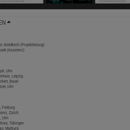
EN
r, Waldkirch (Projektleitung)
ssek (Assistenz)
lph, Ulm
enhain, Leipzig
chert, Basel
tzer, Ulm
, Freiburg
riano, Zürich
t, Ulm
athias, Tübingen
eas, Marburg