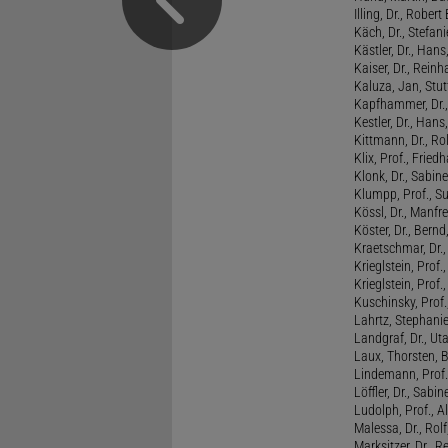
Illing, Dr., Rober
Käch, Dr., Stefani
Kästler, Dr., Hans
Kaiser, Dr., Reinh
Kaluza, Jan, Stut
Kapfhammer, Dr., 
Kestler, Dr., Hans
Kittmann, Dr., Rol
Klix, Prof., Friedh
Klonk, Dr., Sabine
Klumpp, Prof., S
Kössl, Dr., Manf
Köster, Dr., Bernd
Kraetschmar, Dr.,
Krieglstein, Prof.
Krieglstein, Prof
Kuschinsky, Prof.
Lahrtz, Stephani
Landgraf, Dr., Ut
Laux, Thorsten, 
Lindemann, Prof
Löffler, Dr., Sabin
Ludolph, Prof., A
Malessa, Dr., Rol
Marksitzer, Dr., R