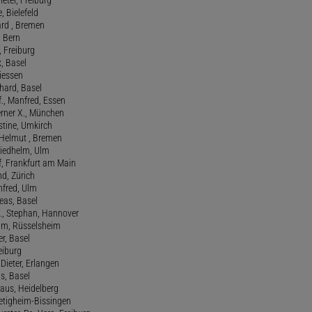
e, Bielefeld
ard , Bremen
, Bern
n, Freiburg
x, Basel
Giessen
nhard, Basel
., Manfred, Essen
erner X., München
stine, Umkirch
 Helmut , Bremen
riedhelm, Ulm
lf, Frankfurt am Main
nd, Zürich
anfred, Ulm
reas, Basel
f., Stephan, Hannover
him, Rüsselsheim
er, Basel
eiburg
 Dieter, Erlangen
us, Basel
laus, Heidelberg
ietigheim-Bissingen