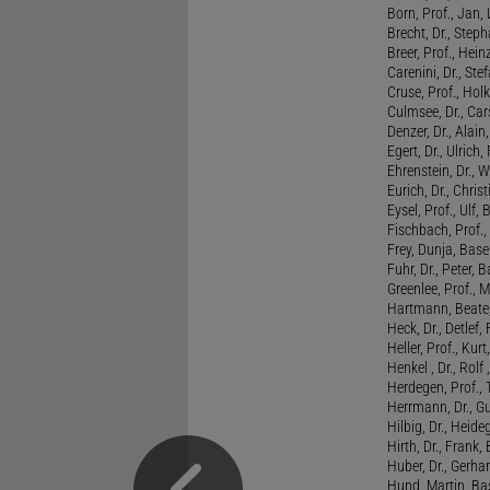
Born, Prof., Jan,
Brecht, Dr., Steph
Breer, Prof., Hein
Carenini, Dr., St
Cruse, Prof., Holk
Culmsee, Dr., Ca
Denzer, Dr., Alai
Egert, Dr., Ulrich,
Ehrenstein, Dr., 
Eurich, Dr., Chris
Eysel, Prof., Ulf
Fischbach, Prof., 
Frey, Dunja, Base
Fuhr, Dr., Peter, B
Greenlee, Prof., 
Hartmann, Beate,
Heck, Dr., Detlef,
Heller, Prof., Ku
Henkel , Dr., Rolf
Herdegen, Prof.,
Herrmann, Dr., G
Hilbig, Dr., Heide
Hirth, Dr., Frank,
Huber, Dr., Gerhar
Hund, Martin, Ba