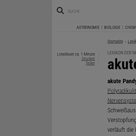
ASTRONOMIE
BIOLOGIE
CHEM
Startseite
Lexi
LEXIKON DER 
Lesedauer ca. 1 Minute
:
akut
Drucken
Teilen
akute Pand
Polyradikulit
Nervensyst
Schweißausb
Verstopfung.
verläuft die