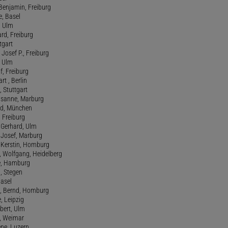
t Benjamin, Freiburg
e, Basel
, Ulm
ard, Freiburg
tgart
Josef P., Freiburg
, Ulm
f, Freiburg
art , Berlin
, Stuttgart
usanne, Marburg
red, München
, Freiburg
 Gerhard, Ulm
, Josef, Marburg
., Kerstin, Homburg
, Wolfgang, Heidelberg
e, Hamburg
a, Stegen
Basel
., Bernd, Homburg
e, Leipzig
lbert, Ulm
f, Weimar
ene, Luzern