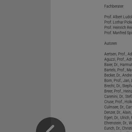
Fachberater
Prof. Albert Ludo
Prof. Lothar Pick
Prof. Heinrich Rei
Prof. Manfred Spi
Autoren
Aertsen, Prof., Ad
Aguzzi, Prof., Ad
Baier, Dr., Harmu
Bartels, Prof., M
Becker, Dr., Andr
Born, Prof., Jan,
Brecht, Dr., Steph
Breer, Prof., Hein
Carenini, Dr., St
Cruse, Prof., Holk
Culmsee, Dr., Ca
Denzer, Dr., Alai
Egert, Dr., Ulrich,
Ehrenstein, Dr., 
Eurich, Dr., Chris