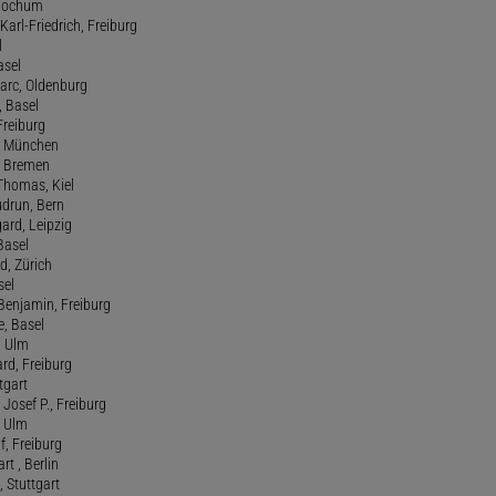
, Bochum
Karl-Friedrich, Freiburg
l
asel
Marc, Oldenburg
 Basel
 Freiburg
rt, München
 , Bremen
 Thomas, Kiel
udrun, Bern
gard, Leipzig
 Basel
d, Zürich
sel
t Benjamin, Freiburg
e, Basel
, Ulm
ard, Freiburg
tgart
Josef P., Freiburg
, Ulm
f, Freiburg
art , Berlin
, Stuttgart