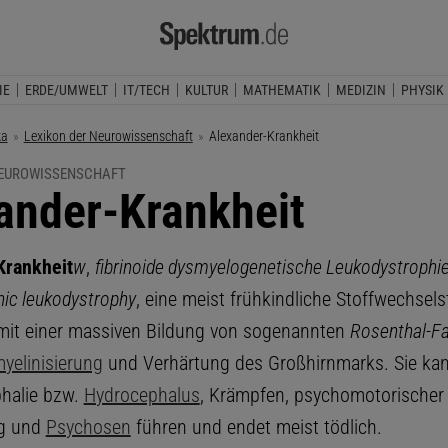
IE
ERDE/UMWELT
IT/TECH
KULTUR
MATHEMATIK
MEDIZIN
PHYSIK
ka
Lexikon der Neurowissenschaft
Aktuelle Seite:
Alexander-Krankheit
NEUROWISSENSCHAFT
ander-Krankheit
Krankheit
w
,
fibrinoide dysmyelogenetische Leukodystrophi
ic leukodystrophy
, eine meist frühkindliche Stoffwechsel
it einer massiven Bildung von sogenannten
Rosenthal-F
yelinisierung
und Verhärtung des Großhirnmarks. Sie ka
halie bzw.
Hydrocephalus
, Krämpfen, psychomotorischer
ng und
Psychosen
führen und endet meist tödlich.