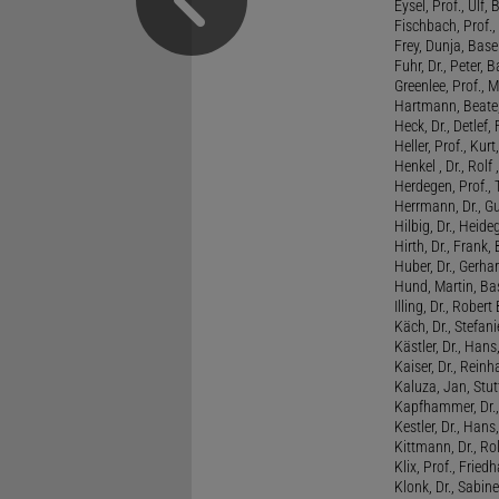
Eysel, Prof., Ulf
Fischbach, Prof., 
Frey, Dunja, Base
Fuhr, Dr., Peter, B
Greenlee, Prof., 
Hartmann, Beate,
Heck, Dr., Detlef,
Heller, Prof., Ku
Henkel , Dr., Rolf
Herdegen, Prof.,
Herrmann, Dr., G
Hilbig, Dr., Heide
Hirth, Dr., Frank,
Huber, Dr., Gerhar
Hund, Martin, Ba
Illing, Dr., Rober
Käch, Dr., Stefani
Kästler, Dr., Hans
Kaiser, Dr., Reinh
Kaluza, Jan, Stut
Kapfhammer, Dr., 
Kestler, Dr., Hans
Kittmann, Dr., Rol
Klix, Prof., Friedh
Klonk, Dr., Sabine