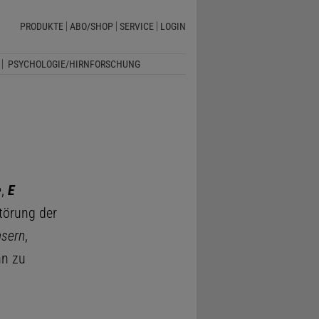
PRODUKTE
ABO/SHOP
SERVICE
LOGIN
PSYCHOLOGIE/HIRNFORSCHUNG
e
,
E
störung der
asern
,
nn zu