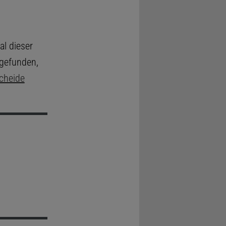
l dieser
gefunden,
cheide