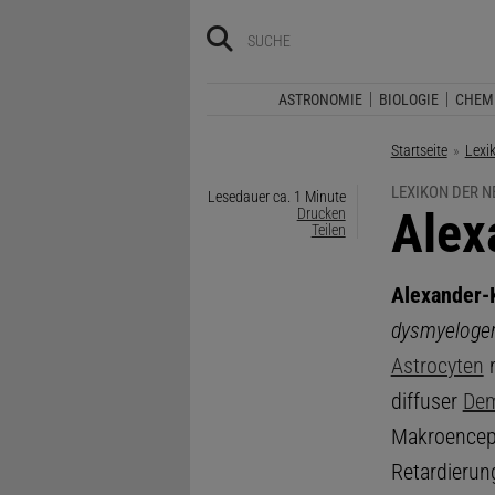
ASTRONOMIE
BIOLOGIE
CHEM
Startseite
Lexi
LEXIKON DER 
Lesedauer ca. 1 Minute
:
Alex
Drucken
Teilen
Alexander-
dysmyelogen
Astrocyten
m
diffuser
Dem
Makroencep
Retardieru