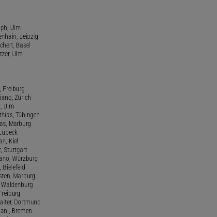
lph, Ulm
enhain, Leipzig
chert, Basel
tzer, Ulm
, Freiburg
riano, Zürich
t, Ulm
athias, Tübingen
eas, Marburg
 Lübeck
an, Kiel
z, Stuttgart
efano, Würzburg
, Bielefeld
rsten, Marburg
n, Waldenburg
 Freiburg
Walter, Dortmund
tian , Bremen