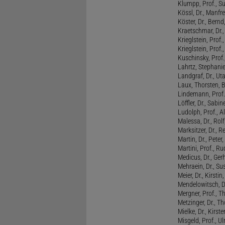
Klumpp, Prof., S
Kössl, Dr., Manf
Köster, Dr., Bernd
Kraetschmar, Dr.,
Krieglstein, Prof.
Krieglstein, Prof
Kuschinsky, Prof.
Lahrtz, Stephani
Landgraf, Dr., Ut
Laux, Thorsten, 
Lindemann, Prof
Löffler, Dr., Sabin
Ludolph, Prof., A
Malessa, Dr., Rol
Marksitzer, Dr., R
Martin, Dr., Peter
Martini, Prof., R
Medicus, Dr., Ger
Mehraein, Dr., Su
Meier, Dr., Kirstin
Mendelowitsch, D
Mergner, Prof., T
Metzinger, Dr., 
Mielke, Dr., Kirste
Misgeld, Prof., Ul