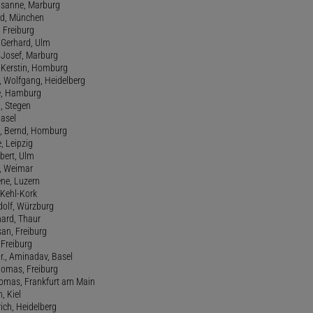
usanne, Marburg
red, München
, Freiburg
 Gerhard, Ulm
, Josef, Marburg
., Kerstin, Homburg
, Wolfgang, Heidelberg
e, Hamburg
a, Stegen
Basel
., Bernd, Homburg
e, Leipzig
lbert, Ulm
f, Weimar
ene, Luzern
, Kehl-Kork
udolf, Würzburg
hard, Thaur
san, Freiburg
, Freiburg
r., Aminadav, Basel
homas, Freiburg
Thomas, Frankfurt am Main
n, Kiel
rich, Heidelberg