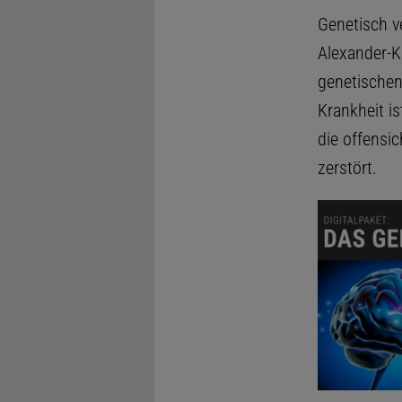
Genetisch v
Alexander-K
genetische
Krankheit i
die offensi
zerstört.