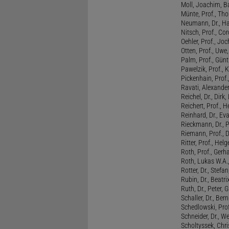
Moll, Joachim, B
Münte, Prof., T
Neumann, Dr., Ha
Nitsch, Prof., Co
Oehler, Prof., Jo
Otten, Prof., Uwe
Palm, Prof., Günt
Pawelzik, Prof., 
Pickenhain, Prof.,
Ravati, Alexande
Reichel, Dr., Dirk
Reichert, Prof., H
Reinhard, Dr., Ev
Rieckmann, Dr., 
Riemann, Prof., D
Ritter, Prof., Helg
Roth, Prof., Gerh
Roth, Lukas W.A.
Rotter, Dr., Stefa
Rubin, Dr., Beatri
Ruth, Dr., Peter, 
Schaller, Dr., Ber
Schedlowski, Prof
Schneider, Dr., W
Scholtyssek, Chri