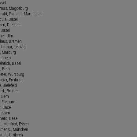
asel
homas, Magdeburg
rald, Planegg-Martinsried
rdula, Basel
chen, Dresden
, Basel
her, Ulm
Klaus, Bremen
 Lothar, Leipzig
r, Marburg
, Lübeck
einrich, Basel
a, Bern
Peter, Würzburg
ieter, Freiburg
e, Bielefeld
ard , Bremen
, Bern
n, Freiburg
x, Basel
Giessen
nhard, Basel
., Manfred, Essen
erner X., München
stine, Umkirch