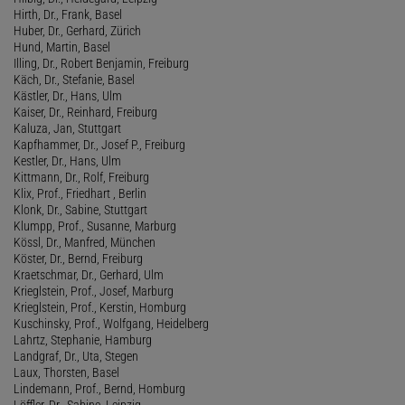
Hirth, Dr., Frank, Basel
Huber, Dr., Gerhard, Zürich
Hund, Martin, Basel
Illing, Dr., Robert Benjamin, Freiburg
Käch, Dr., Stefanie, Basel
Kästler, Dr., Hans, Ulm
Kaiser, Dr., Reinhard, Freiburg
Kaluza, Jan, Stuttgart
Kapfhammer, Dr., Josef P., Freiburg
Kestler, Dr., Hans, Ulm
Kittmann, Dr., Rolf, Freiburg
Klix, Prof., Friedhart , Berlin
Klonk, Dr., Sabine, Stuttgart
Klumpp, Prof., Susanne, Marburg
Kössl, Dr., Manfred, München
Köster, Dr., Bernd, Freiburg
Kraetschmar, Dr., Gerhard, Ulm
Krieglstein, Prof., Josef, Marburg
Krieglstein, Prof., Kerstin, Homburg
Kuschinsky, Prof., Wolfgang, Heidelberg
Lahrtz, Stephanie, Hamburg
Landgraf, Dr., Uta, Stegen
Laux, Thorsten, Basel
Lindemann, Prof., Bernd, Homburg
Löffler, Dr., Sabine, Leipzig