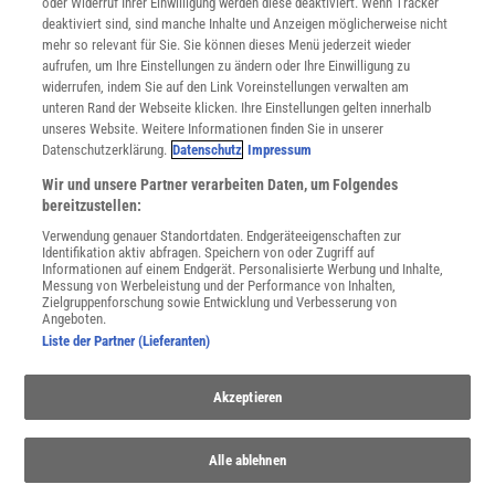
oder Widerruf Ihrer Einwilligung werden diese deaktiviert. Wenn Tracker
Nutzungsbedingungen
deaktiviert sind, sind manche Inhalte und Anzeigen möglicherweise nicht
Cookie-Einstellungen
mehr so relevant für Sie. Sie können dieses Menü jederzeit wieder
Utiq verwalten
aufrufen, um Ihre Einstellungen zu ändern oder Ihre Einwilligung zu
Nutzungsbasierte Onlinewerbung
widerrufen, indem Sie auf den Link Voreinstellungen verwalten am
Alle Artikel
unteren Rand der Webseite klicken. Ihre Einstellungen gelten innerhalb
unseres Website. Weitere Informationen finden Sie in unserer
Impressum
Datenschutzerklärung.
Datenschutz
Impressum
WEITERE ANGEBOTE
Wir und unsere Partner verarbeiten Daten, um Folgendes
Angebote für Schulen
bereitzustellen:
Angebote für Institutionen
Verwendung genauer Standortdaten. Endgeräteeigenschaften zur
Sprachen lernen mit Gymglish
Identifikation aktiv abfragen. Speichern von oder Zugriff auf
Lexika
Informationen auf einem Endgerät. Personalisierte Werbung und Inhalte,
Messung von Werbeleistung und der Performance von Inhalten,
Für Spektrum schreiben
Zielgruppenforschung sowie Entwicklung und Verbesserung von
Zugänglichkeitserklärung
Angeboten.
Liste der Partner (Lieferanten)
WEBSEITEN
KielSCN
Akzeptieren
Wissenschaft in die Schulen
SciLogs
Alle ablehnen