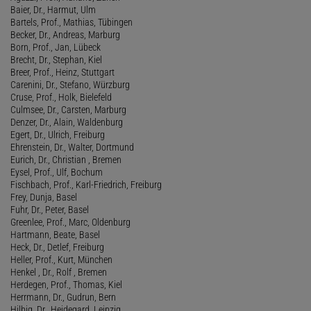
Baier, Dr., Harmut, Ulm
Bartels, Prof., Mathias, Tübingen
Becker, Dr., Andreas, Marburg
Born, Prof., Jan, Lübeck
Brecht, Dr., Stephan, Kiel
Breer, Prof., Heinz, Stuttgart
Carenini, Dr., Stefano, Würzburg
Cruse, Prof., Holk, Bielefeld
Culmsee, Dr., Carsten, Marburg
Denzer, Dr., Alain, Waldenburg
Egert, Dr., Ulrich, Freiburg
Ehrenstein, Dr., Walter, Dortmund
Eurich, Dr., Christian , Bremen
Eysel, Prof., Ulf, Bochum
Fischbach, Prof., Karl-Friedrich, Freiburg
Frey, Dunja, Basel
Fuhr, Dr., Peter, Basel
Greenlee, Prof., Marc, Oldenburg
Hartmann, Beate, Basel
Heck, Dr., Detlef, Freiburg
Heller, Prof., Kurt, München
Henkel , Dr., Rolf , Bremen
Herdegen, Prof., Thomas, Kiel
Herrmann, Dr., Gudrun, Bern
Hilbig, Dr., Heidegard, Leipzig