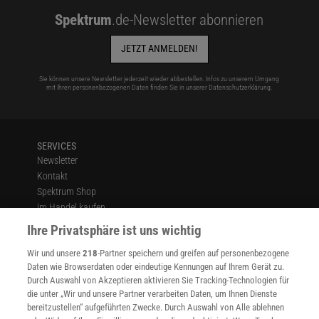
Spektrum
.de-Newsletter abonnieren
JETZT ANMELDEN!
Sie können unsere Newsletter jederzeit wieder abbestellen. Infos zu unserem Umgang
mit Ihren personenbezogenen Daten finden Sie in unserer
Datenschutzerklärung
.
SERVICES
Newsletter
Kontakt
Spektrum Shop
Im Handel kaufen
Presse
Ihre Privatsphäre ist uns wichtig
Verträge kündigen
Wir und unsere
218
-Partner speichern und greifen auf personenbezogene
Widerruf
Daten wie Browserdaten oder eindeutige Kennungen auf Ihrem Gerät zu.
INFO
Durch Auswahl von Akzeptieren aktivieren Sie Tracking-Technologien für
Mediadaten
die unter „Wir und unsere Partner verarbeiten Daten, um Ihnen Dienste
bereitzustellen“ aufgeführten Zwecke. Durch Auswahl von Alle ablehnen
Datenschutz