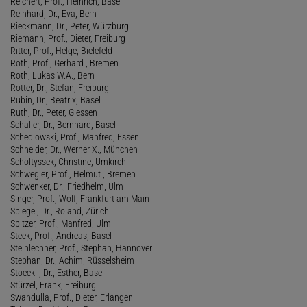
Reichert, Prof., Heinrich, Basel
Reinhard, Dr., Eva, Bern
Rieckmann, Dr., Peter, Würzburg
Riemann, Prof., Dieter, Freiburg
Ritter, Prof., Helge, Bielefeld
Roth, Prof., Gerhard , Bremen
Roth, Lukas W.A., Bern
Rotter, Dr., Stefan, Freiburg
Rubin, Dr., Beatrix, Basel
Ruth, Dr., Peter, Giessen
Schaller, Dr., Bernhard, Basel
Schedlowski, Prof., Manfred, Essen
Schneider, Dr., Werner X., München
Scholtyssek, Christine, Umkirch
Schwegler, Prof., Helmut , Bremen
Schwenker, Dr., Friedhelm, Ulm
Singer, Prof., Wolf, Frankfurt am Main
Spiegel, Dr., Roland, Zürich
Spitzer, Prof., Manfred, Ulm
Steck, Prof., Andreas, Basel
Steinlechner, Prof., Stephan, Hannover
Stephan, Dr., Achim, Rüsselsheim
Stoeckli, Dr., Esther, Basel
Stürzel, Frank, Freiburg
Swandulla, Prof., Dieter, Erlangen