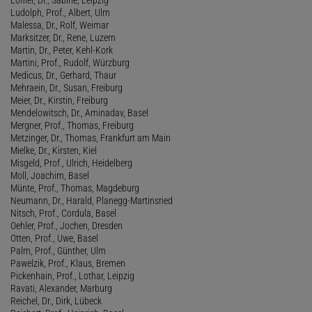
Ludolph, Prof., Albert, Ulm
Malessa, Dr., Rolf, Weimar
Marksitzer, Dr., Rene, Luzern
Martin, Dr., Peter, Kehl-Kork
Martini, Prof., Rudolf, Würzburg
Medicus, Dr., Gerhard, Thaur
Mehraein, Dr., Susan, Freiburg
Meier, Dr., Kirstin, Freiburg
Mendelowitsch, Dr., Aminadav, Basel
Mergner, Prof., Thomas, Freiburg
Metzinger, Dr., Thomas, Frankfurt am Main
Mielke, Dr., Kirsten, Kiel
Misgeld, Prof., Ulrich, Heidelberg
Moll, Joachim, Basel
Münte, Prof., Thomas, Magdeburg
Neumann, Dr., Harald, Planegg-Martinsried
Nitsch, Prof., Cordula, Basel
Oehler, Prof., Jochen, Dresden
Otten, Prof., Uwe, Basel
Palm, Prof., Günther, Ulm
Pawelzik, Prof., Klaus, Bremen
Pickenhain, Prof., Lothar, Leipzig
Ravati, Alexander, Marburg
Reichel, Dr., Dirk, Lübeck