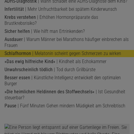
ADHS-Diagnostik
| Wann schadet eine ADHS-Diagnose dem Kind?
Infertilität
| Mehr Unfruchtbarkeit bei spätem Kinderwunsch
Krebs verstehen
| Erhöhen Hormonpräparate das
Brustkrebsrisiko?
Sicher helfen
| Wie hilft man Ertrinkenden?
Ausdauer
| Warum Männer bei Marathons häufiger einbrechen als
Frauen
Schlafhormon
| Melatonin scheint gegen Schmerzen zu wirken
»Das ewig hilfreiche Kind«
| Kindheit als Echokammer
Unwahrscheinlich tödlich
| Tod durch Grillbürste
Besser essen
| Künstliche Intelligenz entwickelt den optimalen
Burger
»Die heimlichen Heldinnen des Stoffwechsels«
| Ist Gesundheit
steuerbar?
Pause
| Fünf Minuten Gehen mindern Müdigkeit am Schreibtisch