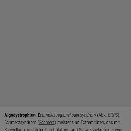
Algodystrophie
w,
E
complex regional pain syndrom
(Abk.
CRPS
),
Schmerzsyndrom (
Schmerz
) meistens an Extremitäten, das mit
Schwellung, gestörter Durchblutung und Schweißsekretion sowie