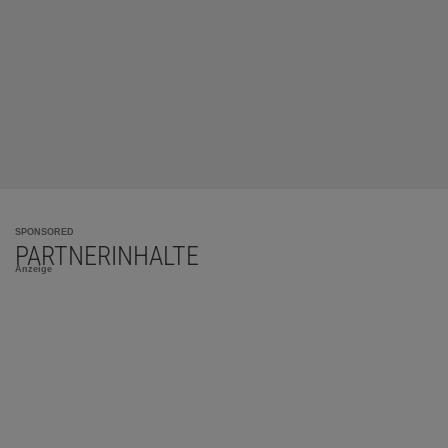
SPONSORED
PARTNERINHALTE
Anzeige