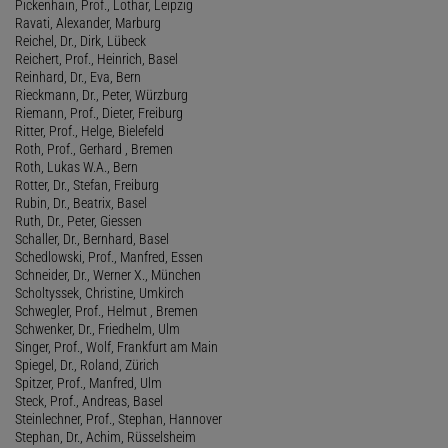
Pickenhain, Prof., Lothar, Leipzig
Ravati, Alexander, Marburg
Reichel, Dr., Dirk, Lübeck
Reichert, Prof., Heinrich, Basel
Reinhard, Dr., Eva, Bern
Rieckmann, Dr., Peter, Würzburg
Riemann, Prof., Dieter, Freiburg
Ritter, Prof., Helge, Bielefeld
Roth, Prof., Gerhard , Bremen
Roth, Lukas W.A., Bern
Rotter, Dr., Stefan, Freiburg
Rubin, Dr., Beatrix, Basel
Ruth, Dr., Peter, Giessen
Schaller, Dr., Bernhard, Basel
Schedlowski, Prof., Manfred, Essen
Schneider, Dr., Werner X., München
Scholtyssek, Christine, Umkirch
Schwegler, Prof., Helmut , Bremen
Schwenker, Dr., Friedhelm, Ulm
Singer, Prof., Wolf, Frankfurt am Main
Spiegel, Dr., Roland, Zürich
Spitzer, Prof., Manfred, Ulm
Steck, Prof., Andreas, Basel
Steinlechner, Prof., Stephan, Hannover
Stephan, Dr., Achim, Rüsselsheim