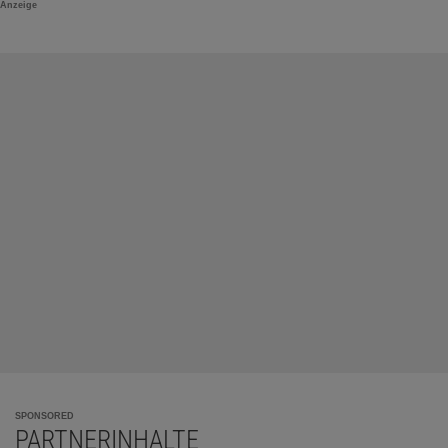
Anzeige
SPONSORED
PARTNERINHALTE