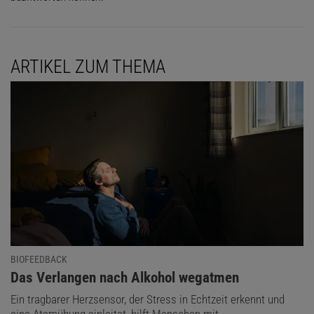
ARTIKEL ZUM THEMA
BIOFEEDBACK
:
Das Verlangen nach Alkohol wegatmen
Ein tragbarer Herzsensor, der Stress in Echtzeit erkennt und
eine Atemübung einleitet, hilft Menschen mit