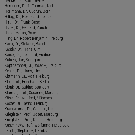
Henkel , Dr., Rolf , Bremen
Herdegen, Prof., Thomas, Kiel
Herrmann, Dr., Gudrun, Bern
Hilbig, Dr., Heidegard, Leipzig
Hirth, Dr., Frank, Basel
Huber, Dr., Gerhard, Zürich
Hund, Martin, Basel
Illing, Dr., Robert Benjamin, Freiburg
Käch, Dr., Stefanie, Basel
Kästler, Dr., Hans, Ulm
Kaiser, Dr., Reinhard, Freiburg
Kaluza, Jan, Stuttgart
Kapfhammer, Dr., Josef P., Freiburg
Kestler, Dr., Hans, Ulm
Kittmann, Dr., Rolf, Freiburg
Klix, Prof., Friedhart , Berlin
Klonk, Dr., Sabine, Stuttgart
Klumpp, Prof., Susanne, Marburg
Kössl, Dr., Manfred, München
Köster, Dr., Bernd, Freiburg
Kraetschmar, Dr., Gerhard, Ulm
Krieglstein, Prof., Josef, Marburg
Krieglstein, Prof., Kerstin, Homburg
Kuschinsky, Prof., Wolfgang, Heidelberg
Lahrtz, Stephanie, Hamburg