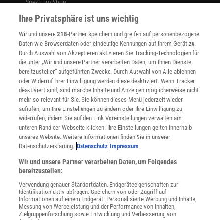
Spektrum Shop
Im Handel kaufen
Ihre Privatsphäre ist uns wichtig
Presse
Wir und unsere
218
-Partner speichern und greifen auf personenbezogene
Verträge kündigen
Daten wie Browserdaten oder eindeutige Kennungen auf Ihrem Gerät zu.
INFO
Durch Auswahl von Akzeptieren aktivieren Sie Tracking-Technologien für
Mediadaten
die unter „Wir und unsere Partner verarbeiten Daten, um Ihnen Dienste
bereitzustellen“ aufgeführten Zwecke. Durch Auswahl von Alle ablehnen
Datenschutz
oder Widerruf Ihrer Einwilligung werden diese deaktiviert. Wenn Tracker
Nutzungsbedingungen
deaktiviert sind, sind manche Inhalte und Anzeigen möglicherweise nicht
Cookie-Einstellungen
mehr so relevant für Sie. Sie können dieses Menü jederzeit wieder
Utiq verwalten
aufrufen, um Ihre Einstellungen zu ändern oder Ihre Einwilligung zu
Nutzungsbasierte Onlinewerbung
widerrufen, indem Sie auf den Link Voreinstellungen verwalten am
Alle Artikel
unteren Rand der Webseite klicken. Ihre Einstellungen gelten innerhalb
unseres Website. Weitere Informationen finden Sie in unserer
Impressum
Datenschutzerklärung.
Datenschutz
Impressum
WEITERE ANGEBOTE
Wir und unsere Partner verarbeiten Daten, um Folgendes
Angebote für Schulen
bereitzustellen:
Angebote für Institutionen
Verwendung genauer Standortdaten. Endgeräteeigenschaften zur
Sprachen lernen mit Gymglish
Identifikation aktiv abfragen. Speichern von oder Zugriff auf
Lexika
Informationen auf einem Endgerät. Personalisierte Werbung und Inhalte,
Messung von Werbeleistung und der Performance von Inhalten,
Für Spektrum schreiben
Zielgruppenforschung sowie Entwicklung und Verbesserung von
Zugänglichkeitserklärung