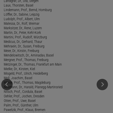
Landgraf, Dr., Uta, Stegen
Laux, Thorsten, Basel
Lindemann, Prof., Bernd, Homburg
Löffler, Dr., Sabine, Leipzig
Ludolph, Prof., Albert, Ulm
Malessa, Dr., Rolf, Weimar
Marksitzer, Dr., Rene, Luzern
Martin, Dr., Peter, Kehl-Kork
Martini, Prof., Rudolf, Würzburg
Medicus, Dr., Gerhard, Thaur
Mehraein, Dr., Susan, Freiburg
Meier, Dr., Kirstin, Freiburg
Mendelowitsch, Dr., Aminadav, Basel
Mergner, Prof., Thomas, Freiburg
Metzinger, Dr., Thomas, Frankfurt am Main
Mielke, Dr., Kirsten, Kiel
Misgeld, Prof., Ulrich, Heidelberg
Moll, Joachim, Basel
Münte, Prof., Thomas, Magdeburg
Neumann, Dr., Harald, Planegg-Martinsried
Nitsch, Prof., Cordula, Basel
Oehler, Prof., Jochen, Dresden
Otten, Prof., Uwe, Basel
Palm, Prof., Günther, Ulm
Pawelzik, Prof., Klaus, Bremen