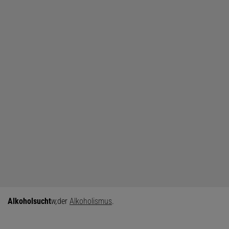
Alkoholsucht
w,
der
Alkoholismus
.