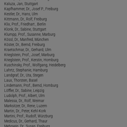
Kaluza, Jan, Stuttgart
Kapfhammer, Dr., Josef P., Freiburg
Kestler, Dr., Hans, Ulm
Kittmann, Dr., Rolf, Freiburg
Klix, Prof., Friedhart , Berlin
Klonk, Dr., Sabine, Stuttgart
Klumpp, Prof., Susanne, Marburg
Kössl, Dr., Manfred, München
Köster, Dr., Bernd, Freiburg
Kraetschmar, Dr., Gerhard, Ulm
Krieglstein, Prof., Josef, Marburg
Krieglstein, Prof., Kerstin, Homburg
Kuschinsky, Prof., Wolfgang, Heidelberg
Lahrtz, Stephanie, Hamburg
Landgraf, Dr., Uta, Stegen
Laux, Thorsten, Basel
Lindemann, Prof., Bernd, Homburg
Löffler, Dr., Sabine, Leipzig
Ludolph, Prof., Albert, Ulm
Malessa, Dr., Rolf, Weimar
Marksitzer, Dr., Rene, Luzern
Martin, Dr., Peter, Kehl-Kork
Martini, Prof., Rudolf, Würzburg
Medicus, Dr., Gerhard, Thaur
Mehraein, Dr., Susan, Freiburg