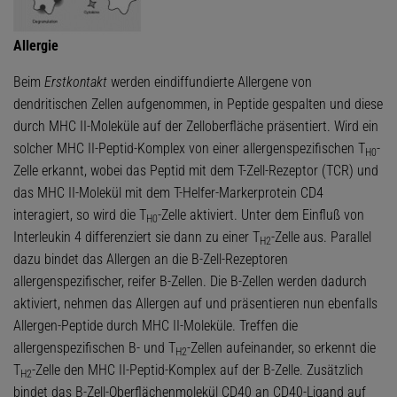
Allergie
Beim
Erstkontakt
werden eindiffundierte Allergene von
dendritischen Zellen aufgenommen, in Peptide gespalten und diese
durch MHC II-Moleküle auf der Zelloberfläche präsentiert. Wird ein
solcher MHC II-Peptid-Komplex von einer allergenspezifischen T
-
H0
Zelle erkannt, wobei das Peptid mit dem T-Zell-Rezeptor (TCR) und
das MHC II-Molekül mit dem T-Helfer-Markerprotein CD4
interagiert, so wird die T
-Zelle aktiviert. Unter dem Einfluß von
H0
Interleukin 4 differenziert sie dann zu einer T
-Zelle aus. Parallel
H2
dazu bindet das Allergen an die B-Zell-Rezeptoren
allergenspezifischer, reifer B-Zellen. Die B-Zellen werden dadurch
aktiviert, nehmen das Allergen auf und präsentieren nun ebenfalls
Allergen-Peptide durch MHC II-Moleküle. Treffen die
allergenspezifischen B- und T
-Zellen aufeinander, so erkennt die
H2
T
-Zelle den MHC II-Peptid-Komplex auf der B-Zelle. Zusätzlich
H2
bindet das B-Zell-Oberflächenmolekül CD40 an CD40-Ligand auf