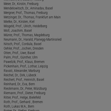
Meier, Dr., Kirstin, Freiburg
Mendelowitsch, Dr., Aminadav, Basel
Mergner, Prof., Thomas, Freiburg
Metzinger, Dr., Thomas, Frankfurt am Main
Mielke, Dr., Kirsten, Kiel
Misgeld, Prof., Ulrich, Heidelberg
Moll, Joachim, Basel
Münte, Prof., Thomas, Magdeburg
Neumann, Dr., Harald, Planegg-Martinsried
Nitsch, Prof., Cordula, Basel
Oehler, Prof., Jochen, Dresden
Otten, Prof., Uwe, Basel
Palm, Prof., Günther, Ulm
Pawelzik, Prof., Klaus, Bremen
Pickenhain, Prof., Lothar, Leipzig
Ravati, Alexander, Marburg
Reichel, Dr., Dirk, Lübeck
Reichert, Prof., Heinrich, Basel
Reinhard, Dr., Eva, Bern
Rieckmann, Dr., Peter, Würzburg
Riemann, Prof., Dieter, Freiburg
Ritter, Prof., Helge, Bielefeld
Roth, Prof., Gerhard , Bremen
Roth, Lukas W.A., Bern
Rotter, Dr., Stefan, Freiburg