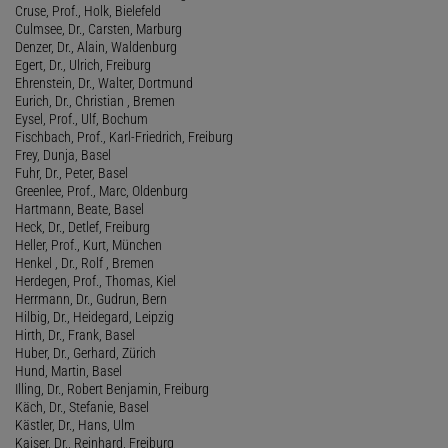
Cruse, Prof., Holk, Bielefeld
Culmsee, Dr., Carsten, Marburg
Denzer, Dr., Alain, Waldenburg
Egert, Dr., Ulrich, Freiburg
Ehrenstein, Dr., Walter, Dortmund
Eurich, Dr., Christian , Bremen
Eysel, Prof., Ulf, Bochum
Fischbach, Prof., Karl-Friedrich, Freiburg
Frey, Dunja, Basel
Fuhr, Dr., Peter, Basel
Greenlee, Prof., Marc, Oldenburg
Hartmann, Beate, Basel
Heck, Dr., Detlef, Freiburg
Heller, Prof., Kurt, München
Henkel , Dr., Rolf , Bremen
Herdegen, Prof., Thomas, Kiel
Herrmann, Dr., Gudrun, Bern
Hilbig, Dr., Heidegard, Leipzig
Hirth, Dr., Frank, Basel
Huber, Dr., Gerhard, Zürich
Hund, Martin, Basel
Illing, Dr., Robert Benjamin, Freiburg
Käch, Dr., Stefanie, Basel
Kästler, Dr., Hans, Ulm
Kaiser, Dr., Reinhard, Freiburg