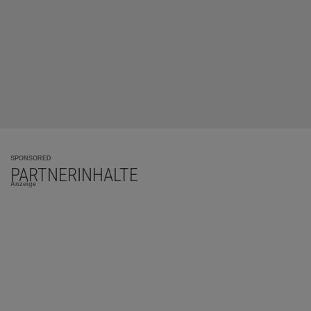
SPONSORED
PARTNERINHALTE
Anzeige