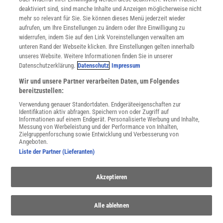
Nutzungsbedingungen
deaktiviert sind, sind manche Inhalte und Anzeigen möglicherweise nicht
Cookie-Einstellungen
mehr so relevant für Sie. Sie können dieses Menü jederzeit wieder
Utiq verwalten
aufrufen, um Ihre Einstellungen zu ändern oder Ihre Einwilligung zu
Nutzungsbasierte Onlinewerbung
widerrufen, indem Sie auf den Link Voreinstellungen verwalten am
Alle Artikel
unteren Rand der Webseite klicken. Ihre Einstellungen gelten innerhalb
unseres Website. Weitere Informationen finden Sie in unserer
Impressum
Datenschutzerklärung.
Datenschutz
Impressum
WEITERE ANGEBOTE
Wir und unsere Partner verarbeiten Daten, um Folgendes
Angebote für Schulen
bereitzustellen:
Angebote für Institutionen
Verwendung genauer Standortdaten. Endgeräteeigenschaften zur
Sprachen lernen mit Gymglish
Identifikation aktiv abfragen. Speichern von oder Zugriff auf
Lexika
Informationen auf einem Endgerät. Personalisierte Werbung und Inhalte,
Messung von Werbeleistung und der Performance von Inhalten,
Für Spektrum schreiben
Zielgruppenforschung sowie Entwicklung und Verbesserung von
Zugänglichkeitserklärung
Angeboten.
Liste der Partner (Lieferanten)
WEBSEITEN
KielSCN
Akzeptieren
Wissenschaft in die Schulen
SciLogs
Alle ablehnen