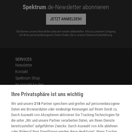
Spektrum
.de-Newsletter abonnieren
JETZT ANMELDEN!
Sie können unsere Newsletter jederzeit wieder abbestellen. Infos zu unserem Umgang
mit Ihren personenbezogenen Daten finden Sie in unserer
Datenschutzerklärung
.
SERVICES
Newsletter
Kontakt
Spektrum Shop
Im Handel kaufen
Presse
Ihre Privatsphäre ist uns wichtig
Verträge kündigen
Wir und unsere
218
-Partner speichern und greifen auf personenbezogene
Widerruf
Daten wie Browserdaten oder eindeutige Kennungen auf Ihrem Gerät zu.
INFO
Durch Auswahl von Akzeptieren aktivieren Sie Tracking-Technologien für
Mediadaten
die unter „Wir und unsere Partner verarbeiten Daten, um Ihnen Dienste
bereitzustellen“ aufgeführten Zwecke. Durch Auswahl von Alle ablehnen
Datenschutz
oder Widerruf Ihrer Einwilligung werden diese deaktiviert. Wenn Tracker