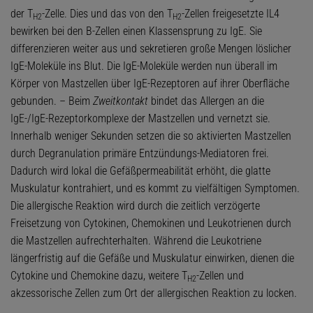
der T
-Zelle. Dies und das von den T
-Zellen freigesetzte IL4
H2
H2
bewirken bei den B-Zellen einen Klassensprung zu IgE. Sie
differenzieren weiter aus und sekretieren große Mengen löslicher
IgE-Moleküle ins Blut. Die IgE-Moleküle werden nun überall im
Körper von Mastzellen über IgE-Rezeptoren auf ihrer Oberfläche
gebunden. – Beim
Zweitkontakt
bindet das Allergen an die
IgE-/IgE-Rezeptorkomplexe der Mastzellen und vernetzt sie.
Innerhalb weniger Sekunden setzen die so aktivierten Mastzellen
durch Degranulation primäre Entzündungs-Mediatoren frei.
Dadurch wird lokal die Gefäßpermeabilität erhöht, die glatte
Muskulatur kontrahiert, und es kommt zu vielfältigen Symptomen.
Die allergische Reaktion wird durch die zeitlich verzögerte
Freisetzung von Cytokinen, Chemokinen und Leukotrienen durch
die Mastzellen aufrechterhalten. Während die Leukotriene
längerfristig auf die Gefäße und Muskulatur einwirken, dienen die
Cytokine und Chemokine dazu, weitere T
-Zellen und
H2
akzessorische Zellen zum Ort der allergischen Reaktion zu locken.