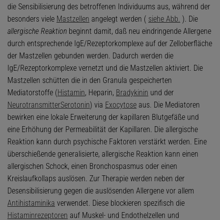
die Sensibilisierung des betroffenen Individuums aus, während der
besonders viele
Mastzellen
angelegt werden (
siehe Abb.
). Die
allergische Reaktion
beginnt damit, daß neu eindringende Allergene
durch entsprechende IgE/Rezeptorkomplexe auf der Zelloberfläche
der Mastzellen gebunden werden. Dadurch werden die
IgE/Rezeptorkomplexe vernetzt und die Mastzellen aktiviert. Die
Mastzellen schütten die in den Granula gespeicherten
Mediatorstoffe (
Histamin
, Heparin,
Bradykinin
und der
Neurotransmitter
Serotonin
) via
Exocytose
aus. Die Mediatoren
bewirken eine lokale Erweiterung der kapillaren Blutgefäße und
eine Erhöhung der Permeabilität der Kapillaren. Die allergische
Reaktion kann durch psychische Faktoren verstärkt werden. Eine
überschießende generalisierte, allergische Reaktion kann einen
allergischen Schock, einen Bronchospasmus oder einen
Kreislaufkollaps auslösen. Zur Therapie werden neben der
Desensibilisierung gegen die auslösenden Allergene vor allem
Antihistaminika
verwendet. Diese blockieren spezifisch die
Histaminrezeptoren
auf Muskel- und Endothelzellen und