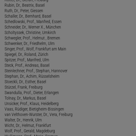
Rubin, Dr., Beatrix, Basel
Ruth, Dr., Peter, Giessen
Schaller, Dr., Bernhard, Basel
Schedlowski, Prof., Manfred, Essen
Schneider, Dr., Werner X., München
Scholtyssek, Christine, Umkirch
Schwegler, Prof., Helmut , Bremen
Schwenker, Dr., Friedhelm, Ulm
Singer, Prof., Wolf, Frankfurt am Main
Spiegel, Dr., Roland, Zürich
Spitzer, Prof., Manfred, Ulm
Steck, Prof., Andreas, Basel
Steinlechner, Prof., Stephan, Hannover
Stephan, Dr., Achim, Rüsselsheim
Stoeckli, Dr., Esther, Basel
Stürzel, Frank, Freiburg
Swandulla, Prof., Dieter, Erlangen
Tolnay, Dr., Markus, Basel
Unsicker, Prof., Klaus, Heidelberg
Vaas, Rüdiger, Bietigheim-Bissingen
van Velthoven-Wurster, Dr., Vera, Freiburg
Walter, Dr., Henrik, Ulm
Wicht, Dr., Helmut, Frankfurt
Wolf, Prof., Gerald, Magdeburg