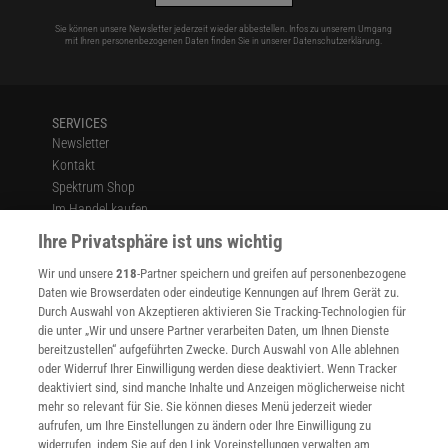
Sie können unsere Newsletter jederzeit wieder abbestellen. Infos zu unserem Umgang
mit Ihren personenbezogenen Daten finden Sie in unserer
Datenschutzerklärung
.
SERVICES
Newsletter
Kontakt
Spektrum Shop
Im Handel kaufen
Presse
Ihre Privatsphäre ist uns wichtig
Verträge kündigen
Wir und unsere
218
-Partner speichern und greifen auf personenbezogene
Widerruf
Daten wie Browserdaten oder eindeutige Kennungen auf Ihrem Gerät zu.
INFO
Durch Auswahl von Akzeptieren aktivieren Sie Tracking-Technologien für
Mediadaten
die unter „Wir und unsere Partner verarbeiten Daten, um Ihnen Dienste
bereitzustellen“ aufgeführten Zwecke. Durch Auswahl von Alle ablehnen
Datenschutz
oder Widerruf Ihrer Einwilligung werden diese deaktiviert. Wenn Tracker
Nutzungsbedingungen
deaktiviert sind, sind manche Inhalte und Anzeigen möglicherweise nicht
Cookie-Einstellungen
mehr so relevant für Sie. Sie können dieses Menü jederzeit wieder
Utiq verwalten
aufrufen, um Ihre Einstellungen zu ändern oder Ihre Einwilligung zu
Nutzungsbasierte Onlinewerbung
widerrufen, indem Sie auf den Link Voreinstellungen verwalten am