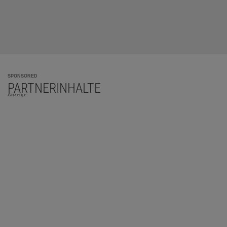
SPONSORED
PARTNERINHALTE
Anzeige