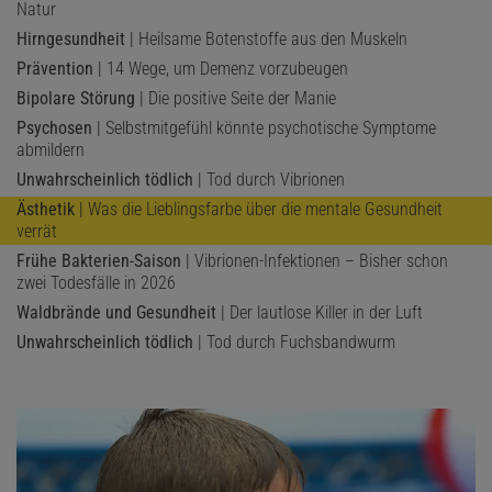
Natur
Hirngesundheit
| Heilsame Botenstoffe aus den Muskeln
Prävention
| 14 Wege, um Demenz vorzubeugen
Bipolare Störung
| Die positive Seite der Manie
Psychosen
| Selbstmitgefühl könnte psychotische Symptome
abmildern
Unwahrscheinlich tödlich
| Tod durch Vibrionen
Ästhetik
| Was die Lieblingsfarbe über die mentale Gesundheit
verrät
Frühe Bakterien-Saison
| Vibrionen-Infektionen – Bisher schon
zwei Todesfälle in 2026
Waldbrände und Gesundheit
| Der lautlose Killer in der Luft
Unwahrscheinlich tödlich
| Tod durch Fuchsbandwurm