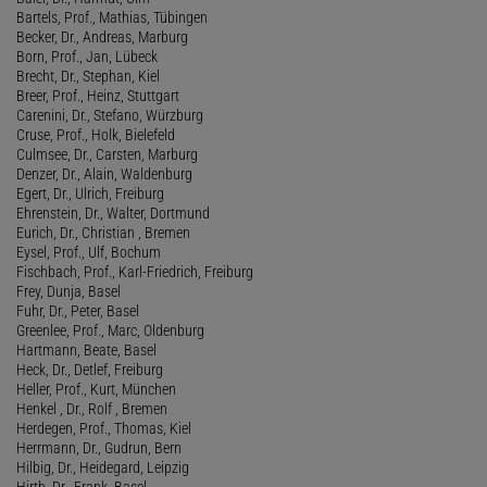
Bartels, Prof., Mathias, Tübingen
Becker, Dr., Andreas, Marburg
Born, Prof., Jan, Lübeck
Brecht, Dr., Stephan, Kiel
Breer, Prof., Heinz, Stuttgart
Carenini, Dr., Stefano, Würzburg
Cruse, Prof., Holk, Bielefeld
Culmsee, Dr., Carsten, Marburg
Denzer, Dr., Alain, Waldenburg
Egert, Dr., Ulrich, Freiburg
Ehrenstein, Dr., Walter, Dortmund
Eurich, Dr., Christian , Bremen
Eysel, Prof., Ulf, Bochum
Fischbach, Prof., Karl-Friedrich, Freiburg
Frey, Dunja, Basel
Fuhr, Dr., Peter, Basel
Greenlee, Prof., Marc, Oldenburg
Hartmann, Beate, Basel
Heck, Dr., Detlef, Freiburg
Heller, Prof., Kurt, München
Henkel , Dr., Rolf , Bremen
Herdegen, Prof., Thomas, Kiel
Herrmann, Dr., Gudrun, Bern
Hilbig, Dr., Heidegard, Leipzig
Hirth, Dr., Frank, Basel