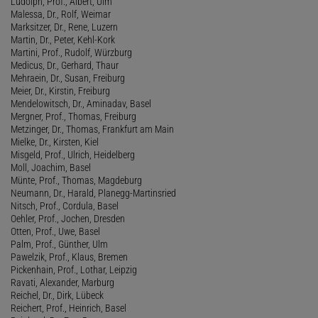
Ludolph, Prof., Albert, Ulm
Malessa, Dr., Rolf, Weimar
Marksitzer, Dr., Rene, Luzern
Martin, Dr., Peter, Kehl-Kork
Martini, Prof., Rudolf, Würzburg
Medicus, Dr., Gerhard, Thaur
Mehraein, Dr., Susan, Freiburg
Meier, Dr., Kirstin, Freiburg
Mendelowitsch, Dr., Aminadav, Basel
Mergner, Prof., Thomas, Freiburg
Metzinger, Dr., Thomas, Frankfurt am Main
Mielke, Dr., Kirsten, Kiel
Misgeld, Prof., Ulrich, Heidelberg
Moll, Joachim, Basel
Münte, Prof., Thomas, Magdeburg
Neumann, Dr., Harald, Planegg-Martinsried
Nitsch, Prof., Cordula, Basel
Oehler, Prof., Jochen, Dresden
Otten, Prof., Uwe, Basel
Palm, Prof., Günther, Ulm
Pawelzik, Prof., Klaus, Bremen
Pickenhain, Prof., Lothar, Leipzig
Ravati, Alexander, Marburg
Reichel, Dr., Dirk, Lübeck
Reichert, Prof., Heinrich, Basel