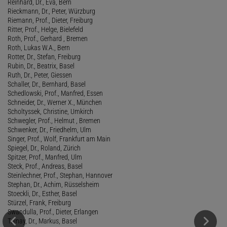
Reinhard, Dr., Eva, Bern
Rieckmann, Dr., Peter, Würzburg
Riemann, Prof., Dieter, Freiburg
Ritter, Prof., Helge, Bielefeld
Roth, Prof., Gerhard , Bremen
Roth, Lukas W.A., Bern
Rotter, Dr., Stefan, Freiburg
Rubin, Dr., Beatrix, Basel
Ruth, Dr., Peter, Giessen
Schaller, Dr., Bernhard, Basel
Schedlowski, Prof., Manfred, Essen
Schneider, Dr., Werner X., München
Scholtyssek, Christine, Umkirch
Schwegler, Prof., Helmut , Bremen
Schwenker, Dr., Friedhelm, Ulm
Singer, Prof., Wolf, Frankfurt am Main
Spiegel, Dr., Roland, Zürich
Spitzer, Prof., Manfred, Ulm
Steck, Prof., Andreas, Basel
Steinlechner, Prof., Stephan, Hannover
Stephan, Dr., Achim, Rüsselsheim
Stoeckli, Dr., Esther, Basel
Stürzel, Frank, Freiburg
Swandulla, Prof., Dieter, Erlangen
Tolnay, Dr., Markus, Basel