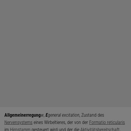
Allgemeinerregung
w
,
E
general excitation
, Zustand des
Nervensystems
eines Wirbeltieres, der von der
Formatio reticularis
im
Hirnstamm
gesteuert wird und der die
Aktivitätsbereitschaft
,