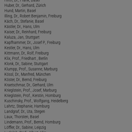
Huber, Dr., Gerhard, Zürich
Hund, Martin, Basel
Illing, Dr., Robert Benjamin, Freiburg
Käch, Dr., Stefanie, Basel
Kästler, Dr., Hans, Ulm
Kaiser, Dr., Reinhard, Freiburg
Kaluza, Jan, Stuttgart
Kapfhammer, Dr., Josef P., Freiburg
Kestler, Dr., Hans, Ulm
Kittmann, Dr., Rolf, Freiburg
Klix, Prof., Friedhart , Berlin
Klonk, Dr., Sabine, Stuttgart
Klumpp, Prof., Susanne, Marburg
Kössl, Dr., Manfred, München
Köster, Dr., Bernd, Freiburg
Kraetschmar, Dr., Gerhard, Ulm
Krieglstein, Prof., Josef, Marburg
Krieglstein, Prof., Kerstin, Homburg
Kuschinsky, Prof., Wolfgang, Heidelberg
Lahrtz, Stephanie, Hamburg
Landgraf, Dr., Uta, Stegen
Laux, Thorsten, Basel
Lindemann, Prof., Bernd, Homburg
Löffler, Dr., Sabine, Leipzig