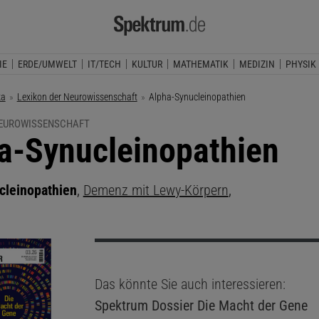
IE
ERDE/UMWELT
IT/TECH
KULTUR
MATHEMATIK
MEDIZIN
PHYSIK
ka
Lexikon der Neurowissenschaft
Aktuelle Seite:
Alpha-Synucleinopathien
NEUROWISSENSCHAFT
a-Synucleinopathien
cleinopathien
,
Demenz mit Lewy-Körpern
,
Das könnte Sie auch interessieren:
Spektrum Dossier
Die Macht der Gene