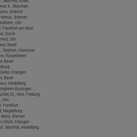
., Manfred, Essen
erner X., München
stine, Umkirch
 Helmut , Bremen
riedhelm, Ulm
lf, Frankfurt am Main
nd, Zürich
anfred, Ulm
reas, Basel
f., Stephan, Hannover
him, Rüsselsheim
er, Basel
eiburg
 Dieter, Erlangen
us, Basel
laus, Heidelberg
ietigheim-Bissingen
ster, Dr., Vera, Freiburg
k, Ulm
t, Frankfurt
ld, Magdeburg
, Mario, Bremen
ns-Ulrich, Erlangen
., Manfred, Heidelberg