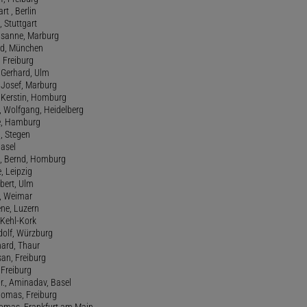
art , Berlin
, Stuttgart
usanne, Marburg
red, München
, Freiburg
 Gerhard, Ulm
, Josef, Marburg
., Kerstin, Homburg
, Wolfgang, Heidelberg
e, Hamburg
a, Stegen
Basel
., Bernd, Homburg
e, Leipzig
lbert, Ulm
f, Weimar
ene, Luzern
, Kehl-Kork
udolf, Würzburg
hard, Thaur
san, Freiburg
, Freiburg
r., Aminadav, Basel
homas, Freiburg
Thomas, Frankfurt am Main