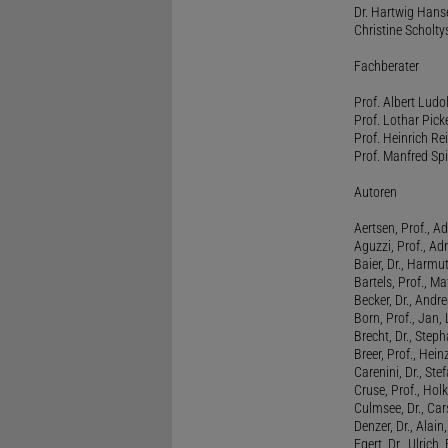
Dr. Hartwig Hanse
Christine Scholty
Fachberater
Prof. Albert Ludo
Prof. Lothar Pick
Prof. Heinrich Rei
Prof. Manfred Spi
Autoren
Aertsen, Prof., Ad
Aguzzi, Prof., Ad
Baier, Dr., Harmu
Bartels, Prof., M
Becker, Dr., Andr
Born, Prof., Jan,
Brecht, Dr., Steph
Breer, Prof., Hein
Carenini, Dr., St
Cruse, Prof., Holk
Culmsee, Dr., Ca
Denzer, Dr., Alai
Egert, Dr., Ulrich,