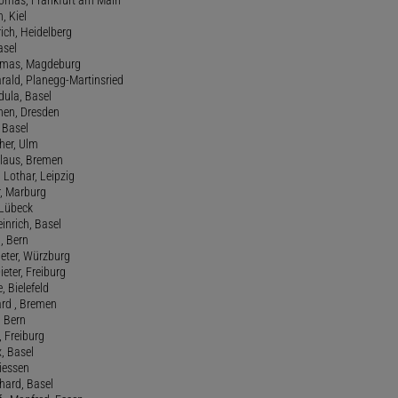
n, Kiel
rich, Heidelberg
asel
homas, Magdeburg
rald, Planegg-Martinsried
rdula, Basel
chen, Dresden
, Basel
her, Ulm
Klaus, Bremen
 Lothar, Leipzig
r, Marburg
, Lübeck
einrich, Basel
a, Bern
Peter, Würzburg
ieter, Freiburg
e, Bielefeld
ard , Bremen
, Bern
n, Freiburg
x, Basel
Giessen
nhard, Basel