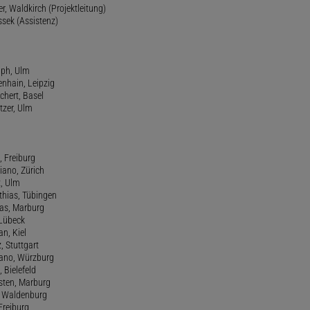
r, Waldkirch (Projektleitung)
ssek (Assistenz)
lph, Ulm
enhain, Leipzig
chert, Basel
tzer, Ulm
, Freiburg
riano, Zürich
t, Ulm
athias, Tübingen
eas, Marburg
 Lübeck
an, Kiel
z, Stuttgart
efano, Würzburg
, Bielefeld
rsten, Marburg
n, Waldenburg
 Freiburg