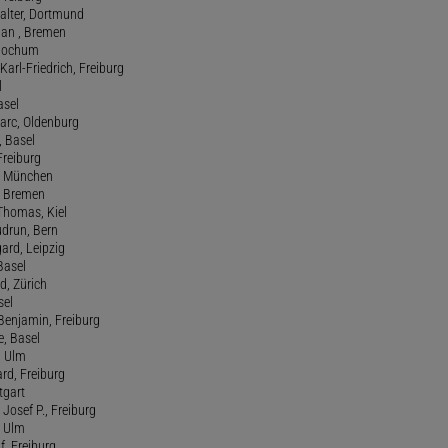
Walter, Dortmund
tian , Bremen
, Bochum
Karl-Friedrich, Freiburg
l
asel
Marc, Oldenburg
 Basel
 Freiburg
rt, München
 , Bremen
 Thomas, Kiel
udrun, Bern
gard, Leipzig
 Basel
d, Zürich
sel
t Benjamin, Freiburg
e, Basel
, Ulm
ard, Freiburg
tgart
Josef P., Freiburg
, Ulm
f, Freiburg