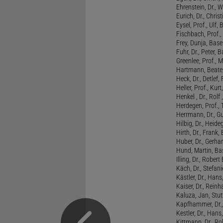
Ehrenstein, Dr., 
Eurich, Dr., Chris
Eysel, Prof., Ulf
Fischbach, Prof., 
Frey, Dunja, Base
Fuhr, Dr., Peter, B
Greenlee, Prof., 
Hartmann, Beate,
Heck, Dr., Detlef,
Heller, Prof., Ku
Henkel , Dr., Rolf
Herdegen, Prof.,
Herrmann, Dr., G
Hilbig, Dr., Heide
Hirth, Dr., Frank,
Huber, Dr., Gerhar
Hund, Martin, Ba
Illing, Dr., Rober
Käch, Dr., Stefani
Kästler, Dr., Hans
Kaiser, Dr., Reinh
Kaluza, Jan, Stut
Kapfhammer, Dr., 
Kestler, Dr., Hans
Kittmann, Dr., Rol