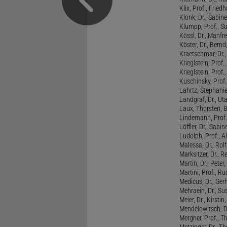
Klix, Prof., Friedh
Klonk, Dr., Sabine
Klumpp, Prof., S
Kössl, Dr., Manf
Köster, Dr., Bernd
Kraetschmar, Dr.,
Krieglstein, Prof.
Krieglstein, Prof
Kuschinsky, Prof.
Lahrtz, Stephani
Landgraf, Dr., Ut
Laux, Thorsten, 
Lindemann, Prof
Löffler, Dr., Sabin
Ludolph, Prof., A
Malessa, Dr., Rol
Marksitzer, Dr., R
Martin, Dr., Peter
Martini, Prof., R
Medicus, Dr., Ger
Mehraein, Dr., Su
Meier, Dr., Kirstin
Mendelowitsch, D
Mergner, Prof., T
Metzinger, Dr., 