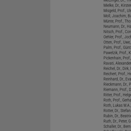
Mielke, Dr., Kirste
Misgeld, Prof., Ul
Moll, Joachim, B
Münte, Prof., T
Neumann, Dr., Ha
Nitsch, Prof., Co
Oehler, Prof., Jo
Otten, Prof., Uwe
Palm, Prof., Günt
Pawelzik, Prof., 
Pickenhain, Prof.,
Ravati, Alexande
Reichel, Dr., Dirk
Reichert, Prof., H
Reinhard, Dr., Ev
Rieckmann, Dr., 
Riemann, Prof., D
Ritter, Prof., Helg
Roth, Prof., Gerh
Roth, Lukas W.A.
Rotter, Dr., Stefa
Rubin, Dr., Beatri
Ruth, Dr., Peter, 
Schaller, Dr., Ber