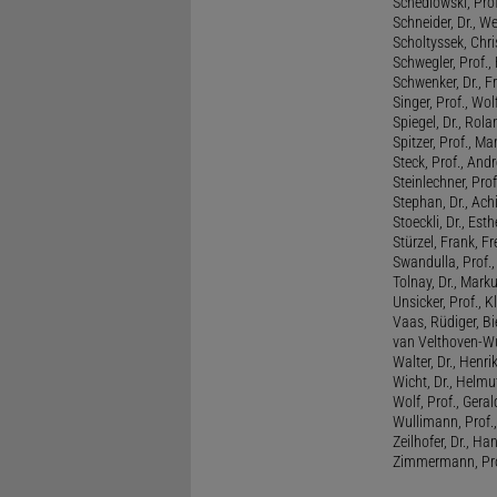
Schedlowski, Prof
Schneider, Dr., W
Scholtyssek, Chri
Schwegler, Prof.,
Schwenker, Dr., F
Singer, Prof., Wo
Spiegel, Dr., Rola
Spitzer, Prof., M
Steck, Prof., And
Steinlechner, Pro
Stephan, Dr., Ac
Stoeckli, Dr., Esth
Stürzel, Frank, Fr
Swandulla, Prof.,
Tolnay, Dr., Mark
Unsicker, Prof., K
Vaas, Rüdiger, B
van Velthoven-Wur
Walter, Dr., Henri
Wicht, Dr., Helmu
Wolf, Prof., Gera
Wullimann, Prof.
Zeilhofer, Dr., Ha
Zimmermann, Prof