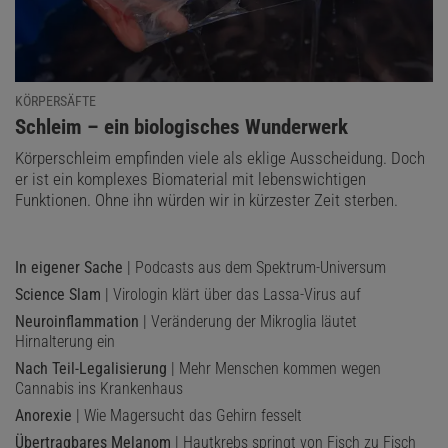
KÖRPERSÄFTE
:
Schleim – ein biologisches Wunderwerk
Körperschleim empfinden viele als eklige Ausscheidung. Doch
er ist ein komplexes Biomaterial mit lebenswichtigen
Funktionen. Ohne ihn würden wir in kürzester Zeit sterben.
In eigener Sache
| Podcasts aus dem Spektrum-Universum
Science Slam
| Virologin klärt über das Lassa-Virus auf
Neuroinflammation
| Veränderung der Mikroglia läutet
Hirnalterung ein
Nach Teil-Legalisierung
| Mehr Menschen kommen wegen
Cannabis ins Krankenhaus
Anorexie
| Wie Magersucht das Gehirn fesselt
Übertragbares Melanom
| Hautkrebs springt von Fisch zu Fisch