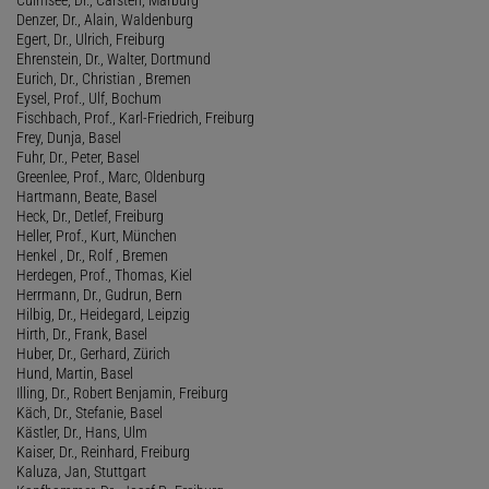
Denzer, Dr., Alain, Waldenburg
Egert, Dr., Ulrich, Freiburg
Ehrenstein, Dr., Walter, Dortmund
Eurich, Dr., Christian , Bremen
Eysel, Prof., Ulf, Bochum
Fischbach, Prof., Karl-Friedrich, Freiburg
Frey, Dunja, Basel
Fuhr, Dr., Peter, Basel
Greenlee, Prof., Marc, Oldenburg
Hartmann, Beate, Basel
Heck, Dr., Detlef, Freiburg
Heller, Prof., Kurt, München
Henkel , Dr., Rolf , Bremen
Herdegen, Prof., Thomas, Kiel
Herrmann, Dr., Gudrun, Bern
Hilbig, Dr., Heidegard, Leipzig
Hirth, Dr., Frank, Basel
Huber, Dr., Gerhard, Zürich
Hund, Martin, Basel
Illing, Dr., Robert Benjamin, Freiburg
Käch, Dr., Stefanie, Basel
Kästler, Dr., Hans, Ulm
Kaiser, Dr., Reinhard, Freiburg
Kaluza, Jan, Stuttgart