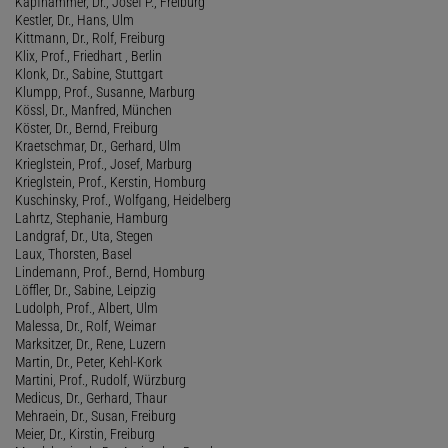
Kapfhammer, Dr., Josef P., Freiburg
Kestler, Dr., Hans, Ulm
Kittmann, Dr., Rolf, Freiburg
Klix, Prof., Friedhart , Berlin
Klonk, Dr., Sabine, Stuttgart
Klumpp, Prof., Susanne, Marburg
Kössl, Dr., Manfred, München
Köster, Dr., Bernd, Freiburg
Kraetschmar, Dr., Gerhard, Ulm
Krieglstein, Prof., Josef, Marburg
Krieglstein, Prof., Kerstin, Homburg
Kuschinsky, Prof., Wolfgang, Heidelberg
Lahrtz, Stephanie, Hamburg
Landgraf, Dr., Uta, Stegen
Laux, Thorsten, Basel
Lindemann, Prof., Bernd, Homburg
Löffler, Dr., Sabine, Leipzig
Ludolph, Prof., Albert, Ulm
Malessa, Dr., Rolf, Weimar
Marksitzer, Dr., Rene, Luzern
Martin, Dr., Peter, Kehl-Kork
Martini, Prof., Rudolf, Würzburg
Medicus, Dr., Gerhard, Thaur
Mehraein, Dr., Susan, Freiburg
Meier, Dr., Kirstin, Freiburg