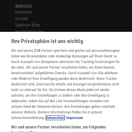
SERVICES
Newsletter
Kontakt
Spektrum Shop
Im Handel kaufen
Presse
Ihre Privatsphäre ist uns wichtig
Verträge kündigen
Wir und unsere
218
-Partner speichern und greifen auf personenbezogene
Widerruf
Daten wie Browserdaten oder eindeutige Kennungen auf Ihrem Gerät zu.
INFO
Durch Auswahl von Akzeptieren aktivieren Sie Tracking-Technologien für
Mediadaten
die unter „Wir und unsere Partner verarbeiten Daten, um Ihnen Dienste
bereitzustellen“ aufgeführten Zwecke. Durch Auswahl von Alle ablehnen
Datenschutz
oder Widerruf Ihrer Einwilligung werden diese deaktiviert. Wenn Tracker
Nutzungsbedingungen
deaktiviert sind, sind manche Inhalte und Anzeigen möglicherweise nicht
Cookie-Einstellungen
mehr so relevant für Sie. Sie können dieses Menü jederzeit wieder
Utiq verwalten
aufrufen, um Ihre Einstellungen zu ändern oder Ihre Einwilligung zu
Nutzungsbasierte Onlinewerbung
widerrufen, indem Sie auf den Link Voreinstellungen verwalten am
Alle Artikel
unteren Rand der Webseite klicken. Ihre Einstellungen gelten innerhalb
unseres Website. Weitere Informationen finden Sie in unserer
Impressum
Datenschutzerklärung.
Datenschutz
Impressum
WEITERE ANGEBOTE
Wir und unsere Partner verarbeiten Daten, um Folgendes
Angebote für Schulen