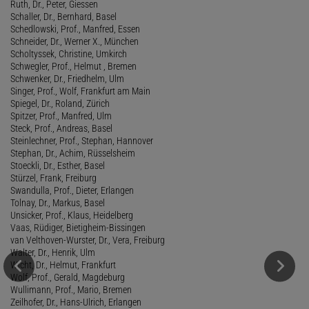
Ruth, Dr., Peter, Giessen
Schaller, Dr., Bernhard, Basel
Schedlowski, Prof., Manfred, Essen
Schneider, Dr., Werner X., München
Scholtyssek, Christine, Umkirch
Schwegler, Prof., Helmut , Bremen
Schwenker, Dr., Friedhelm, Ulm
Singer, Prof., Wolf, Frankfurt am Main
Spiegel, Dr., Roland, Zürich
Spitzer, Prof., Manfred, Ulm
Steck, Prof., Andreas, Basel
Steinlechner, Prof., Stephan, Hannover
Stephan, Dr., Achim, Rüsselsheim
Stoeckli, Dr., Esther, Basel
Stürzel, Frank, Freiburg
Swandulla, Prof., Dieter, Erlangen
Tolnay, Dr., Markus, Basel
Unsicker, Prof., Klaus, Heidelberg
Vaas, Rüdiger, Bietigheim-Bissingen
van Velthoven-Wurster, Dr., Vera, Freiburg
Walter, Dr., Henrik, Ulm
Wicht, Dr., Helmut, Frankfurt
Wolf, Prof., Gerald, Magdeburg
Wullimann, Prof., Mario, Bremen
Zeilhofer, Dr., Hans-Ulrich, Erlangen