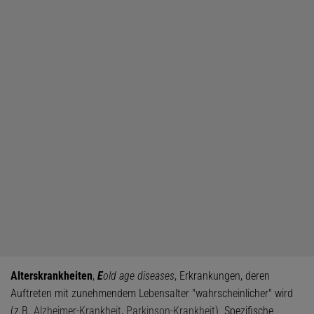
Alterskrankheiten
,
E
old age diseases
, Erkrankungen, deren
Auftreten mit zunehmendem Lebensalter "wahrscheinlicher" wird
(z.B.
Alzheimer-Krankheit
,
Parkinson-Krankheit
). Spezifische