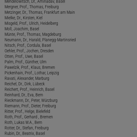
Mendelowitsch, Dr., Aminadav, Basel
Mergner, Prof., Thomas, Freiburg
Metzinger, Dr., Thomas, Frankfurt am Main
Mielke, Dr., Kirsten, Kiel
Misgeld, Prof., Ulrich, Heidelberg
Moll, Joachim, Basel
Münte, Prof., Thomas, Magdeburg
Neumann, Dr., Harald, Planegg-Martinsried
Nitsch, Prof., Cordula, Basel
Oehler, Prof., Jochen, Dresden
Otten, Prof., Uwe, Basel
Palm, Prof., Günther, Ulm
Pawelzik, Prof., Klaus, Bremen
Pickenhain, Prof., Lothar, Leipzig
Ravati, Alexander, Marburg
Reichel, Dr., Dirk, Lübeck
Reichert, Prof., Heinrich, Basel
Reinhard, Dr., Eva, Bern
Rieckmann, Dr., Peter, Würzburg
Riemann, Prof., Dieter, Freiburg
Ritter, Prof., Helge, Bielefeld
Roth, Prof., Gerhard , Bremen
Roth, Lukas W.A., Bern
Rotter, Dr., Stefan, Freiburg
Rubin, Dr., Beatrix, Basel