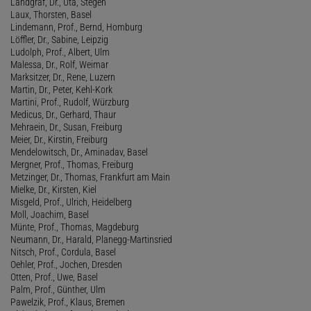
Landgraf, Dr., Uta, Stegen
Laux, Thorsten, Basel
Lindemann, Prof., Bernd, Homburg
Löffler, Dr., Sabine, Leipzig
Ludolph, Prof., Albert, Ulm
Malessa, Dr., Rolf, Weimar
Marksitzer, Dr., Rene, Luzern
Martin, Dr., Peter, Kehl-Kork
Martini, Prof., Rudolf, Würzburg
Medicus, Dr., Gerhard, Thaur
Mehraein, Dr., Susan, Freiburg
Meier, Dr., Kirstin, Freiburg
Mendelowitsch, Dr., Aminadav, Basel
Mergner, Prof., Thomas, Freiburg
Metzinger, Dr., Thomas, Frankfurt am Main
Mielke, Dr., Kirsten, Kiel
Misgeld, Prof., Ulrich, Heidelberg
Moll, Joachim, Basel
Münte, Prof., Thomas, Magdeburg
Neumann, Dr., Harald, Planegg-Martinsried
Nitsch, Prof., Cordula, Basel
Oehler, Prof., Jochen, Dresden
Otten, Prof., Uwe, Basel
Palm, Prof., Günther, Ulm
Pawelzik, Prof., Klaus, Bremen