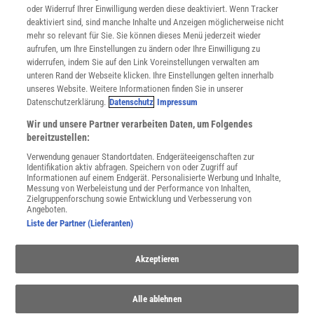
oder Widerruf Ihrer Einwilligung werden diese deaktiviert. Wenn Tracker
Nutzungsbedingungen
deaktiviert sind, sind manche Inhalte und Anzeigen möglicherweise nicht
Cookie-Einstellungen
mehr so relevant für Sie. Sie können dieses Menü jederzeit wieder
Utiq verwalten
aufrufen, um Ihre Einstellungen zu ändern oder Ihre Einwilligung zu
Nutzungsbasierte Onlinewerbung
widerrufen, indem Sie auf den Link Voreinstellungen verwalten am
Alle Artikel
unteren Rand der Webseite klicken. Ihre Einstellungen gelten innerhalb
unseres Website. Weitere Informationen finden Sie in unserer
Impressum
Datenschutzerklärung.
Datenschutz
Impressum
WEITERE ANGEBOTE
Wir und unsere Partner verarbeiten Daten, um Folgendes
Angebote für Schulen
bereitzustellen:
Angebote für Institutionen
Verwendung genauer Standortdaten. Endgeräteeigenschaften zur
Sprachen lernen mit Gymglish
Identifikation aktiv abfragen. Speichern von oder Zugriff auf
Lexika
Informationen auf einem Endgerät. Personalisierte Werbung und Inhalte,
Messung von Werbeleistung und der Performance von Inhalten,
Für Spektrum schreiben
Zielgruppenforschung sowie Entwicklung und Verbesserung von
Zugänglichkeitserklärung
Angeboten.
Liste der Partner (Lieferanten)
WEBSEITEN
KielSCN
Akzeptieren
Wissenschaft in die Schulen
SciLogs
Alle ablehnen