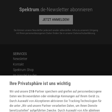
Spektrum
.de-Newsletter abonnieren
JETZT ANMELDEN!
Sie können unsere Newsletter jederzeit wieder abbestellen. Infos zu unserem Umgang
mit Ihren personenbezogenen Daten finden Sie in unserer
Datenschutzerklärung
.
SERVICES
Newsletter
Kontakt
Spektrum Shop
Im Handel kaufen
Presse
Ihre Privatsphäre ist uns wichtig
Verträge kündigen
Wir und unsere
218
-Partner speichern und greifen auf personenbezogene
Widerruf
Daten wie Browserdaten oder eindeutige Kennungen auf Ihrem Gerät zu.
INFO
Durch Auswahl von Akzeptieren aktivieren Sie Tracking-Technologien für
Mediadaten
die unter „Wir und unsere Partner verarbeiten Daten, um Ihnen Dienste
bereitzustellen“ aufgeführten Zwecke. Durch Auswahl von Alle ablehnen
Datenschutz