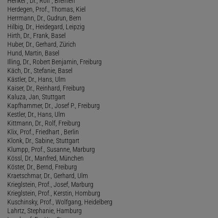
Henkel , Dr., Rolf , Bremen
Herdegen, Prof., Thomas, Kiel
Herrmann, Dr., Gudrun, Bern
Hilbig, Dr., Heidegard, Leipzig
Hirth, Dr., Frank, Basel
Huber, Dr., Gerhard, Zürich
Hund, Martin, Basel
Illing, Dr., Robert Benjamin, Freiburg
Käch, Dr., Stefanie, Basel
Kästler, Dr., Hans, Ulm
Kaiser, Dr., Reinhard, Freiburg
Kaluza, Jan, Stuttgart
Kapfhammer, Dr., Josef P., Freiburg
Kestler, Dr., Hans, Ulm
Kittmann, Dr., Rolf, Freiburg
Klix, Prof., Friedhart , Berlin
Klonk, Dr., Sabine, Stuttgart
Klumpp, Prof., Susanne, Marburg
Kössl, Dr., Manfred, München
Köster, Dr., Bernd, Freiburg
Kraetschmar, Dr., Gerhard, Ulm
Krieglstein, Prof., Josef, Marburg
Krieglstein, Prof., Kerstin, Homburg
Kuschinsky, Prof., Wolfgang, Heidelberg
Lahrtz, Stephanie, Hamburg