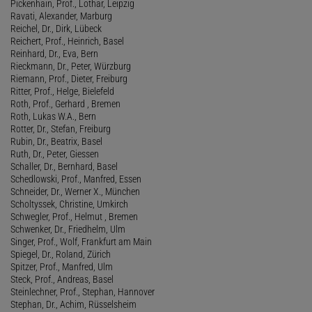
Pickenhain, Prof., Lothar, Leipzig
Ravati, Alexander, Marburg
Reichel, Dr., Dirk, Lübeck
Reichert, Prof., Heinrich, Basel
Reinhard, Dr., Eva, Bern
Rieckmann, Dr., Peter, Würzburg
Riemann, Prof., Dieter, Freiburg
Ritter, Prof., Helge, Bielefeld
Roth, Prof., Gerhard , Bremen
Roth, Lukas W.A., Bern
Rotter, Dr., Stefan, Freiburg
Rubin, Dr., Beatrix, Basel
Ruth, Dr., Peter, Giessen
Schaller, Dr., Bernhard, Basel
Schedlowski, Prof., Manfred, Essen
Schneider, Dr., Werner X., München
Scholtyssek, Christine, Umkirch
Schwegler, Prof., Helmut , Bremen
Schwenker, Dr., Friedhelm, Ulm
Singer, Prof., Wolf, Frankfurt am Main
Spiegel, Dr., Roland, Zürich
Spitzer, Prof., Manfred, Ulm
Steck, Prof., Andreas, Basel
Steinlechner, Prof., Stephan, Hannover
Stephan, Dr., Achim, Rüsselsheim