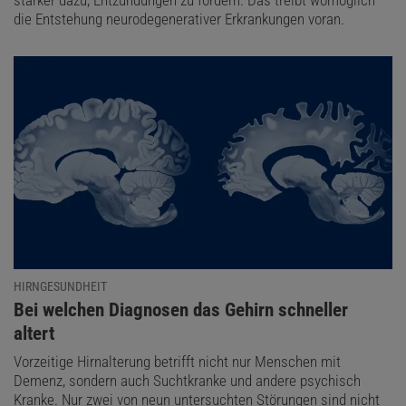
die Entstehung neurodegenerativer Erkrankungen voran.
HIRNGESUNDHEIT
:
Bei welchen Diagnosen das Gehirn schneller
altert
Vorzeitige Hirnalterung betrifft nicht nur Menschen mit
Demenz, sondern auch Suchtkranke und andere psychisch
Kranke. Nur zwei von neun untersuchten Störungen sind nicht