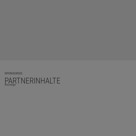
SPONSORED
PARTNERINHALTE
Anzeige