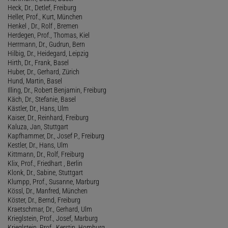
Heck, Dr., Detlef, Freiburg
Heller, Prof., Kurt, München
Henkel , Dr., Rolf , Bremen
Herdegen, Prof., Thomas, Kiel
Herrmann, Dr., Gudrun, Bern
Hilbig, Dr., Heidegard, Leipzig
Hirth, Dr., Frank, Basel
Huber, Dr., Gerhard, Zürich
Hund, Martin, Basel
Illing, Dr., Robert Benjamin, Freiburg
Käch, Dr., Stefanie, Basel
Kästler, Dr., Hans, Ulm
Kaiser, Dr., Reinhard, Freiburg
Kaluza, Jan, Stuttgart
Kapfhammer, Dr., Josef P., Freiburg
Kestler, Dr., Hans, Ulm
Kittmann, Dr., Rolf, Freiburg
Klix, Prof., Friedhart , Berlin
Klonk, Dr., Sabine, Stuttgart
Klumpp, Prof., Susanne, Marburg
Kössl, Dr., Manfred, München
Köster, Dr., Bernd, Freiburg
Kraetschmar, Dr., Gerhard, Ulm
Krieglstein, Prof., Josef, Marburg
Krieglstein, Prof., Kerstin, Homburg