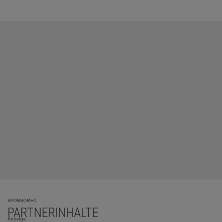
SPONSORED
PARTNERINHALTE
Anzeige