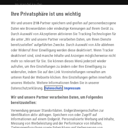
Im Handel kaufen
Presse
Ihre Privatsphäre ist uns wichtig
Verträge kündigen
Wir und unsere
218
-Partner speichern und greifen auf personenbezogene
Widerruf
Daten wie Browserdaten oder eindeutige Kennungen auf Ihrem Gerät zu.
INFO
Durch Auswahl von Akzeptieren aktivieren Sie Tracking-Technologien für
Mediadaten
die unter „Wir und unsere Partner verarbeiten Daten, um Ihnen Dienste
bereitzustellen“ aufgeführten Zwecke. Durch Auswahl von Alle ablehnen
Datenschutz
oder Widerruf Ihrer Einwilligung werden diese deaktiviert. Wenn Tracker
Nutzungsbedingungen
deaktiviert sind, sind manche Inhalte und Anzeigen möglicherweise nicht
Cookie-Einstellungen
mehr so relevant für Sie. Sie können dieses Menü jederzeit wieder
Utiq verwalten
aufrufen, um Ihre Einstellungen zu ändern oder Ihre Einwilligung zu
Nutzungsbasierte Onlinewerbung
widerrufen, indem Sie auf den Link Voreinstellungen verwalten am
Alle Artikel
unteren Rand der Webseite klicken. Ihre Einstellungen gelten innerhalb
unseres Website. Weitere Informationen finden Sie in unserer
Impressum
Datenschutzerklärung.
Datenschutz
Impressum
WEITERE ANGEBOTE
Wir und unsere Partner verarbeiten Daten, um Folgendes
Angebote für Schulen
bereitzustellen:
Angebote für Institutionen
Verwendung genauer Standortdaten. Endgeräteeigenschaften zur
Sprachen lernen mit Gymglish
Identifikation aktiv abfragen. Speichern von oder Zugriff auf
Lexika
Informationen auf einem Endgerät. Personalisierte Werbung und Inhalte,
Messung von Werbeleistung und der Performance von Inhalten,
Für Spektrum schreiben
Zielgruppenforschung sowie Entwicklung und Verbesserung von