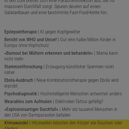
In den USA breitet sich eine Parasiteninfektion aus, die für
massiven Durchfall sorgt. Spuren deuten auf einen
Salatanbauer und eine bestimmte Fast-Food-Kette hin.
Epilepsietherapie
| KI gegen Kopfgewitter
Bericht von WHO und Unicef
| Gut eine halbe Million Kinder in
Europa ohne Impfschutz
»Burnout bei Müttern erkennen und behandeln«
| Mama kann
nicht mehr
Stammzellforschung
| Erzeugung künstlicher Spermien rückt
näher
Ebola-Ausbruch
| Neue Kombinationstherapie gegen Ebola wird
erprobt
Psychodiagnostik
| Hochintelligente Menschen antworten anders
Wearables zum Aufmalen
| Elektroden-Tattoo gefällig?
»Explosionsartiger Durchfall«
| Mehr als tausend Menschen in
den USA von Darmparasiten befallen
Klimawandel
| Hitzewellen belasten den Körper wie Rauchen oder
Alkohol