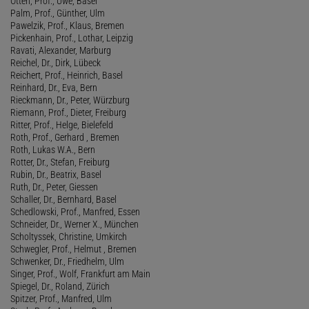
Otten, Prof., Uwe, Basel
Palm, Prof., Günther, Ulm
Pawelzik, Prof., Klaus, Bremen
Pickenhain, Prof., Lothar, Leipzig
Ravati, Alexander, Marburg
Reichel, Dr., Dirk, Lübeck
Reichert, Prof., Heinrich, Basel
Reinhard, Dr., Eva, Bern
Rieckmann, Dr., Peter, Würzburg
Riemann, Prof., Dieter, Freiburg
Ritter, Prof., Helge, Bielefeld
Roth, Prof., Gerhard , Bremen
Roth, Lukas W.A., Bern
Rotter, Dr., Stefan, Freiburg
Rubin, Dr., Beatrix, Basel
Ruth, Dr., Peter, Giessen
Schaller, Dr., Bernhard, Basel
Schedlowski, Prof., Manfred, Essen
Schneider, Dr., Werner X., München
Scholtyssek, Christine, Umkirch
Schwegler, Prof., Helmut , Bremen
Schwenker, Dr., Friedhelm, Ulm
Singer, Prof., Wolf, Frankfurt am Main
Spiegel, Dr., Roland, Zürich
Spitzer, Prof., Manfred, Ulm