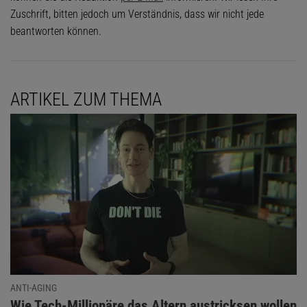
Zuschrift, bitten jedoch um Verständnis, dass wir nicht jede
beantworten können.
ARTIKEL ZUM THEMA
ANTI-AGING
:
Wie Tech-Millionäre das Altern austricksen wollen