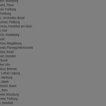
udolf, Würzburg
hard, Thaur
san, Freiburg
, Freiburg
r., Aminadav, Basel
homas, Freiburg
Thomas, Frankfurt am Main
n, Kiel
rich, Heidelberg
asel
homas, Magdeburg
rald, Planegg-Martinsried
rdula, Basel
chen, Dresden
, Basel
her, Ulm
Klaus, Bremen
 Lothar, Leipzig
r, Marburg
, Lübeck
einrich, Basel
a, Bern
Peter, Würzburg
ieter, Freiburg
e, Bielefeld