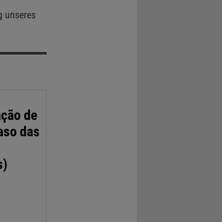
g unseres
ação de
aso das
s)