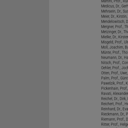
Martini, Prof., R
Medicus, Dr., Ger
Mehraein, Dr., Su
Meier, Dr., Kirstin
Mendelowitsch, D
Mergner, Prof., T
Metzinger, Dr., 
Mielke, Dr., Kirste
Misgeld, Prof., Ul
Moll, Joachim, B
Münte, Prof., T
Neumann, Dr., Ha
Nitsch, Prof., Co
Oehler, Prof., Jo
Otten, Prof., Uwe
Palm, Prof., Günt
Pawelzik, Prof., 
Pickenhain, Prof.,
Ravati, Alexande
Reichel, Dr., Dirk
Reichert, Prof., H
Reinhard, Dr., Ev
Rieckmann, Dr., 
Riemann, Prof., D
Ritter, Prof., Helg