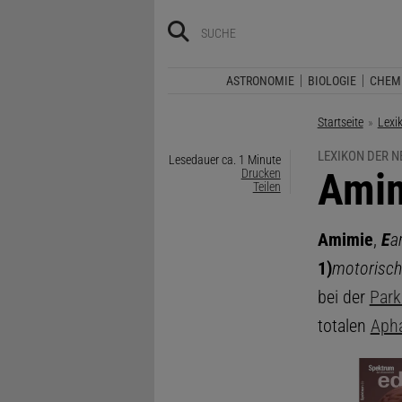
ASTRONOMIE
BIOLOGIE
CHEM
Startseite
Lexi
LEXIKON DER 
Lesedauer ca. 1 Minute
:
Ami
Drucken
Teilen
Amimie
,
E
a
1)
motorisc
bei der
Park
totalen
Aph