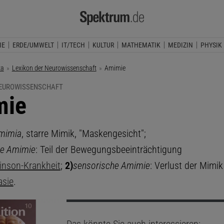
IE
ERDE/UMWELT
IT/TECH
KULTUR
MATHEMATIK
MEDIZIN
PHYSIK
ka
Lexikon der Neurowissenschaft
Aktuelle Seite:
Amimie
NEUROWISSENSCHAFT
mie
mimia
, starre Mimik, "Maskengesicht";
he Amimie
: Teil der Bewegungsbeeinträchtigung
inson-Krankheit
;
2)
sensorische Amimie
: Verlust der Mimik
asie
.