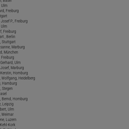
e, Basel
, Ulm
ard, Freiburg
tgart
Josef P., Freiburg
, Ulm
f, Freiburg
art , Berlin
, Stuttgart
usanne, Marburg
red, München
, Freiburg
 Gerhard, Ulm
, Josef, Marburg
., Kerstin, Homburg
, Wolfgang, Heidelberg
e, Hamburg
a, Stegen
Basel
., Bernd, Homburg
e, Leipzig
lbert, Ulm
f, Weimar
ene, Luzern
, Kehl-Kork