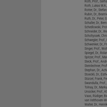
Roth, Prof., Gerh
Roth, Lukas W.A.
Rotter, Dr., Stefa
Rubin, Dr., Beatri
Ruth, Dr., Peter, 
Schaller, Dr., Ber
Schedlowski, Prof
Schneider, Dr., W
Scholtyssek, Chri
Schwegler, Prof.,
Schwenker, Dr., F
Singer, Prof., Wo
Spiegel, Dr., Rola
Spitzer, Prof., M
Steck, Prof., And
Steinlechner, Pro
Stephan, Dr., Ac
Stoeckli, Dr., Esth
Stürzel, Frank, Fr
Swandulla, Prof.,
Tolnay, Dr., Mark
Unsicker, Prof., K
Vaas, Rüdiger, B
van Velthoven-Wur
Walter, Dr., Henri