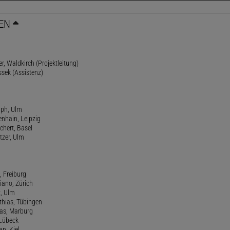
EN
r, Waldkirch (Projektleitung)
ssek (Assistenz)
lph, Ulm
enhain, Leipzig
chert, Basel
tzer, Ulm
, Freiburg
riano, Zürich
t, Ulm
athias, Tübingen
eas, Marburg
 Lübeck
an, Kiel