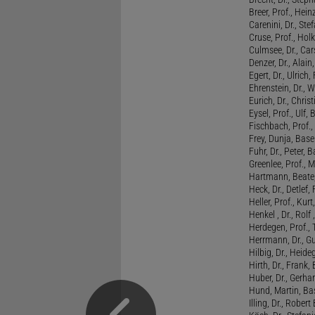
Breer, Prof., Hein
Carenini, Dr., St
Cruse, Prof., Holk
Culmsee, Dr., Ca
Denzer, Dr., Alai
Egert, Dr., Ulrich,
Ehrenstein, Dr., 
Eurich, Dr., Chris
Eysel, Prof., Ulf
Fischbach, Prof., 
Frey, Dunja, Base
Fuhr, Dr., Peter, B
Greenlee, Prof., 
Hartmann, Beate,
Heck, Dr., Detlef,
Heller, Prof., Ku
Henkel , Dr., Rolf
Herdegen, Prof.,
Herrmann, Dr., G
Hilbig, Dr., Heide
Hirth, Dr., Frank,
Huber, Dr., Gerhar
Hund, Martin, Ba
Illing, Dr., Rober