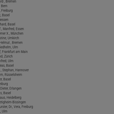
ard , Bremen
, Bern
n, Freiburg
x, Basel
Giessen
nhard, Basel
., Manfred, Essen
erner X., München
stine, Umkirch
 Helmut , Bremen
riedhelm, Ulm
lf, Frankfurt am Main
nd, Zürich
anfred, Ulm
reas, Basel
f., Stephan, Hannover
him, Rüsselsheim
er, Basel
eiburg
 Dieter, Erlangen
us, Basel
laus, Heidelberg
ietigheim-Bissingen
ster, Dr., Vera, Freiburg
k, Ulm