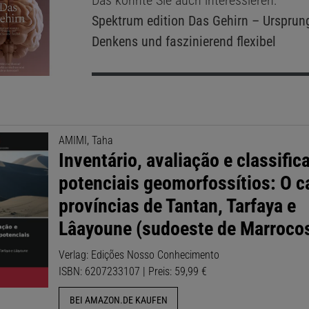
Das könnte Sie auch interessieren:
Spektrum edition
Das Gehirn – Ursprun
Denkens und faszinierend flexibel
AMIMI, Taha
Inventário, avaliação e classific
potenciais geomorfossítios: O c
províncias de Tantan, Tarfaya e
Lâayoune (sudoeste de Marroco
Verlag: Edições Nosso Conhecimento
ISBN: 6207233107 | Preis: 59,99 €
BEI AMAZON.DE KAUFEN