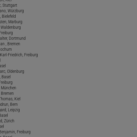
z, Stuttgart
efano, Würzburg
, Bielefeld
rsten, Marburg
n, Waldenburg
 Freiburg
Walter, Dortmund
tian , Bremen
, Bochum
Karl-Friedrich, Freiburg
l
asel
Marc, Oldenburg
 Basel
 Freiburg
rt, München
 , Bremen
 Thomas, Kiel
udrun, Bern
gard, Leipzig
 Basel
d, Zürich
sel
t Benjamin, Freiburg