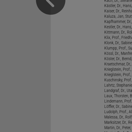
Käch, Dr., Stefani
Kästler, Dr., Hans
Kaiser, Dr., Reinh
Kaluza, Jan, Stut
Kapfhammer, Dr., 
Kestler, Dr., Hans
Kittmann, Dr., Rol
Klix, Prof., Friedh
Klonk, Dr., Sabine
Klumpp, Prof., S
Kössl, Dr., Manf
Köster, Dr., Bernd
Kraetschmar, Dr.,
Krieglstein, Prof.
Krieglstein, Prof
Kuschinsky, Prof.
Lahrtz, Stephani
Landgraf, Dr., Ut
Laux, Thorsten, 
Lindemann, Prof
Löffler, Dr., Sabin
Ludolph, Prof., A
Malessa, Dr., Rol
Marksitzer, Dr., R
Martin, Dr., Peter