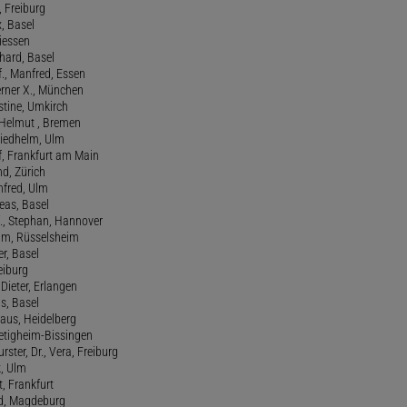
n, Freiburg
x, Basel
Giessen
nhard, Basel
., Manfred, Essen
erner X., München
stine, Umkirch
 Helmut , Bremen
riedhelm, Ulm
lf, Frankfurt am Main
nd, Zürich
anfred, Ulm
reas, Basel
f., Stephan, Hannover
him, Rüsselsheim
er, Basel
eiburg
 Dieter, Erlangen
us, Basel
laus, Heidelberg
ietigheim-Bissingen
ster, Dr., Vera, Freiburg
k, Ulm
t, Frankfurt
ld, Magdeburg