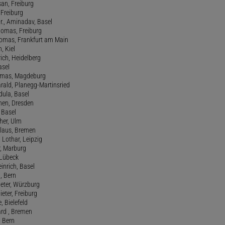
san, Freiburg
, Freiburg
r., Aminadav, Basel
homas, Freiburg
Thomas, Frankfurt am Main
n, Kiel
rich, Heidelberg
asel
homas, Magdeburg
rald, Planegg-Martinsried
rdula, Basel
chen, Dresden
, Basel
her, Ulm
Klaus, Bremen
 Lothar, Leipzig
r, Marburg
, Lübeck
einrich, Basel
a, Bern
Peter, Würzburg
ieter, Freiburg
e, Bielefeld
ard , Bremen
, Bern