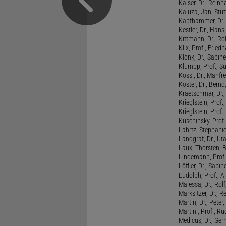
Kaiser, Dr., Reinh
Kaluza, Jan, Stut
Kapfhammer, Dr., 
Kestler, Dr., Hans
Kittmann, Dr., Rol
Klix, Prof., Friedh
Klonk, Dr., Sabine
Klumpp, Prof., S
Kössl, Dr., Manf
Köster, Dr., Bernd
Kraetschmar, Dr.,
Krieglstein, Prof.
Krieglstein, Prof
Kuschinsky, Prof.
Lahrtz, Stephani
Landgraf, Dr., Ut
Laux, Thorsten, 
Lindemann, Prof
Löffler, Dr., Sabin
Ludolph, Prof., A
Malessa, Dr., Rol
Marksitzer, Dr., R
Martin, Dr., Peter
Martini, Prof., R
Medicus, Dr., Ger