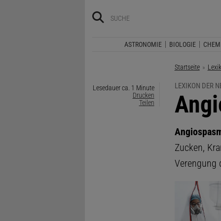
ASTRONOMIE
BIOLOGIE
CHEM
Startseite
Lexi
LEXIKON DER 
Lesedauer ca. 1 Minute
:
Ang
Drucken
Teilen
Angiospas
Zucken, Kra
Verengung d