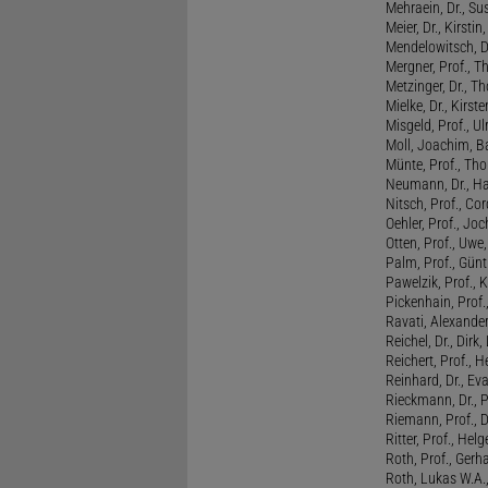
Mehraein, Dr., Su
Meier, Dr., Kirstin
Mendelowitsch, D
Mergner, Prof., T
Metzinger, Dr., 
Mielke, Dr., Kirste
Misgeld, Prof., Ul
Moll, Joachim, B
Münte, Prof., T
Neumann, Dr., Ha
Nitsch, Prof., Co
Oehler, Prof., Jo
Otten, Prof., Uwe
Palm, Prof., Günt
Pawelzik, Prof., 
Pickenhain, Prof.,
Ravati, Alexande
Reichel, Dr., Dirk
Reichert, Prof., H
Reinhard, Dr., Ev
Rieckmann, Dr., 
Riemann, Prof., D
Ritter, Prof., Helg
Roth, Prof., Gerh
Roth, Lukas W.A.