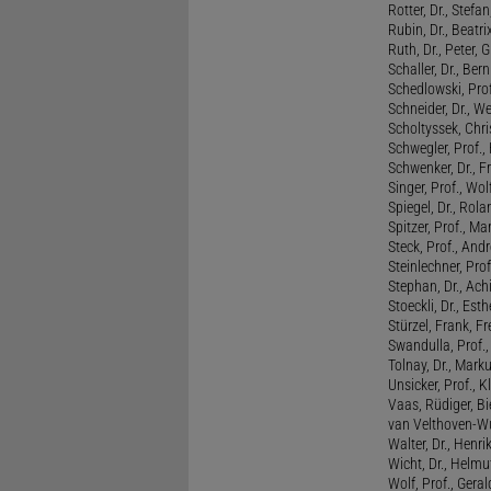
Rotter, Dr., Stefa
Rubin, Dr., Beatri
Ruth, Dr., Peter, 
Schaller, Dr., Ber
Schedlowski, Prof
Schneider, Dr., W
Scholtyssek, Chri
Schwegler, Prof.,
Schwenker, Dr., F
Singer, Prof., Wo
Spiegel, Dr., Rola
Spitzer, Prof., M
Steck, Prof., And
Steinlechner, Pro
Stephan, Dr., Ac
Stoeckli, Dr., Esth
Stürzel, Frank, Fr
Swandulla, Prof.,
Tolnay, Dr., Mark
Unsicker, Prof., K
Vaas, Rüdiger, B
van Velthoven-Wur
Walter, Dr., Henri
Wicht, Dr., Helmu
Wolf, Prof., Gera