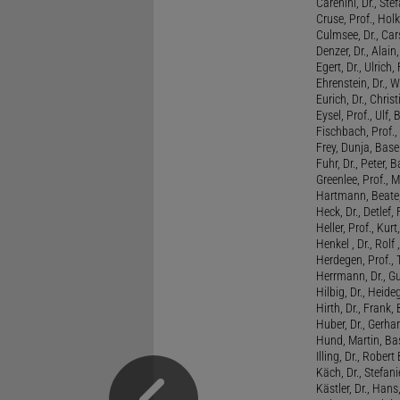
Carenini, Dr., St
Cruse, Prof., Holk
Culmsee, Dr., Ca
Denzer, Dr., Alai
Egert, Dr., Ulrich,
Ehrenstein, Dr., 
Eurich, Dr., Chris
Eysel, Prof., Ulf
Fischbach, Prof., 
Frey, Dunja, Base
Fuhr, Dr., Peter, B
Greenlee, Prof., 
Hartmann, Beate,
Heck, Dr., Detlef,
Heller, Prof., Ku
Henkel , Dr., Rolf
Herdegen, Prof.,
Herrmann, Dr., G
Hilbig, Dr., Heide
Hirth, Dr., Frank,
Huber, Dr., Gerhar
Hund, Martin, Ba
Illing, Dr., Rober
Käch, Dr., Stefani
Kästler, Dr., Hans