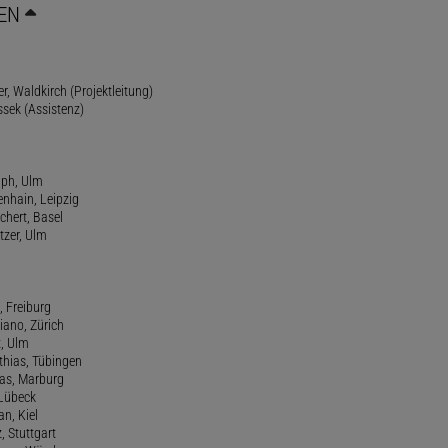
EN
r, Waldkirch (Projektleitung)
ssek (Assistenz)
lph, Ulm
enhain, Leipzig
chert, Basel
tzer, Ulm
, Freiburg
riano, Zürich
t, Ulm
athias, Tübingen
eas, Marburg
 Lübeck
an, Kiel
z, Stuttgart