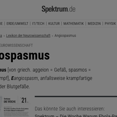
IE
ERDE/UMWELT
IT/TECH
KULTUR
MATHEMATIK
MEDIZIN
PHYSIK
ka
Lexikon der Neurowissenschaft
Aktuelle Seite:
Angiospasmus
NEUROWISSENSCHAFT
iospasmus
mus
[von griech. aggeion = Gefäß, spasmos =
mpf],
E
angiospasm
, anfallsweise krampfartige
er Blutgefäße.
Das könnte Sie auch interessieren:
Spektrum – Die Woche
Warum Ebola-Pat