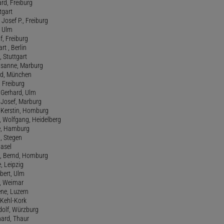
ard, Freiburg
tgart
Josef P., Freiburg
, Ulm
f, Freiburg
art , Berlin
, Stuttgart
usanne, Marburg
red, München
, Freiburg
 Gerhard, Ulm
, Josef, Marburg
., Kerstin, Homburg
, Wolfgang, Heidelberg
e, Hamburg
a, Stegen
Basel
., Bernd, Homburg
e, Leipzig
lbert, Ulm
f, Weimar
ene, Luzern
, Kehl-Kork
udolf, Würzburg
hard, Thaur