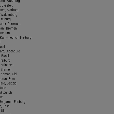
efano, Würzburg
, Bielefeld
rsten, Marburg
n, Waldenburg
 Freiburg
Walter, Dortmund
tian , Bremen
, Bochum
Karl-Friedrich, Freiburg
l
asel
Marc, Oldenburg
 Basel
 Freiburg
rt, München
 , Bremen
 Thomas, Kiel
udrun, Bern
gard, Leipzig
 Basel
d, Zürich
sel
t Benjamin, Freiburg
e, Basel
, Ulm