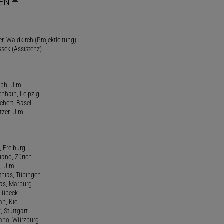
EN
r, Waldkirch (Projektleitung)
ssek (Assistenz)
lph, Ulm
enhain, Leipzig
chert, Basel
tzer, Ulm
, Freiburg
riano, Zürich
t, Ulm
athias, Tübingen
eas, Marburg
 Lübeck
an, Kiel
z, Stuttgart
efano, Würzburg