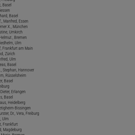
x, Basel
Giessen
nhard, Basel
., Manfred, Essen
erner X., München
stine, Umkirch
 Helmut , Bremen
riedhelm, Ulm
lf, Frankfurt am Main
nd, Zürich
anfred, Ulm
reas, Basel
f., Stephan, Hannover
him, Rüsselsheim
er, Basel
eiburg
 Dieter, Erlangen
us, Basel
laus, Heidelberg
ietigheim-Bissingen
ster, Dr., Vera, Freiburg
k, Ulm
t, Frankfurt
ld, Magdeburg
, Mario, Bremen