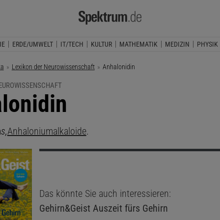
IE
ERDE/UMWELT
IT/TECH
KULTUR
MATHEMATIK
MEDIZIN
PHYSIK
ka
Lexikon der Neurowissenschaft
Aktuelle Seite:
Anhalonidin
NEUROWISSENSCHAFT
lonidin
n
s,
Anhaloniumalkaloide
.
Das könnte Sie auch interessieren:
Gehirn&Geist
Auszeit fürs Gehirn