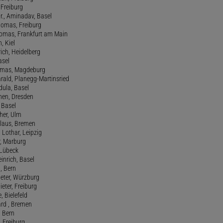
, Freiburg
r., Aminadav, Basel
homas, Freiburg
Thomas, Frankfurt am Main
n, Kiel
rich, Heidelberg
asel
homas, Magdeburg
rald, Planegg-Martinsried
rdula, Basel
chen, Dresden
, Basel
her, Ulm
Klaus, Bremen
 Lothar, Leipzig
r, Marburg
, Lübeck
einrich, Basel
a, Bern
Peter, Würzburg
ieter, Freiburg
e, Bielefeld
ard , Bremen
, Bern
n, Freiburg