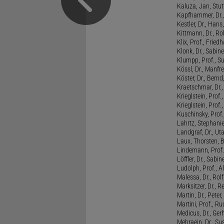
Kaluza, Jan, Stut
Kapfhammer, Dr., 
Kestler, Dr., Hans
Kittmann, Dr., Rol
Klix, Prof., Friedh
Klonk, Dr., Sabine
Klumpp, Prof., S
Kössl, Dr., Manf
Köster, Dr., Bernd
Kraetschmar, Dr.,
Krieglstein, Prof.
Krieglstein, Prof
Kuschinsky, Prof.
Lahrtz, Stephani
Landgraf, Dr., Ut
Laux, Thorsten, 
Lindemann, Prof
Löffler, Dr., Sabin
Ludolph, Prof., A
Malessa, Dr., Rol
Marksitzer, Dr., R
Martin, Dr., Peter
Martini, Prof., R
Medicus, Dr., Ger
Mehraein, Dr., Su