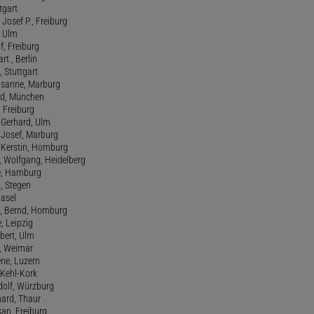
tgart
Josef P., Freiburg
, Ulm
f, Freiburg
art , Berlin
, Stuttgart
usanne, Marburg
red, München
, Freiburg
 Gerhard, Ulm
, Josef, Marburg
., Kerstin, Homburg
, Wolfgang, Heidelberg
e, Hamburg
a, Stegen
Basel
., Bernd, Homburg
e, Leipzig
lbert, Ulm
f, Weimar
ene, Luzern
, Kehl-Kork
udolf, Würzburg
hard, Thaur
san, Freiburg