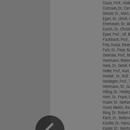
Cruse, Prof., Holk
Culmsee, Dr., Ca
Denzer, Dr., Alai
Egert, Dr., Ulrich,
Ehrenstein, Dr., 
Eurich, Dr., Chris
Eysel, Prof., Ulf
Fischbach, Prof., 
Frey, Dunja, Base
Fuhr, Dr., Peter, B
Greenlee, Prof., 
Hartmann, Beate,
Heck, Dr., Detlef,
Heller, Prof., Ku
Henkel , Dr., Rolf
Herdegen, Prof.,
Herrmann, Dr., G
Hilbig, Dr., Heide
Hirth, Dr., Frank,
Huber, Dr., Gerhar
Hund, Martin, Ba
Illing, Dr., Rober
Käch, Dr., Stefani
Kästler, Dr., Hans
Kaiser, Dr., Reinh