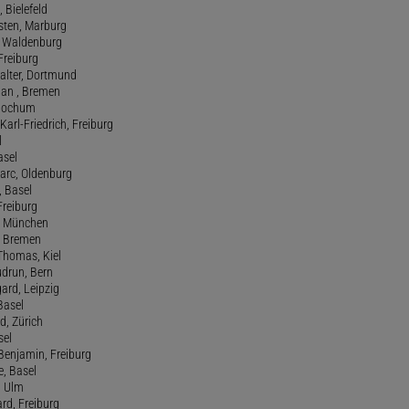
, Bielefeld
rsten, Marburg
n, Waldenburg
 Freiburg
Walter, Dortmund
tian , Bremen
, Bochum
Karl-Friedrich, Freiburg
l
asel
Marc, Oldenburg
 Basel
 Freiburg
rt, München
 , Bremen
 Thomas, Kiel
udrun, Bern
gard, Leipzig
 Basel
d, Zürich
sel
t Benjamin, Freiburg
e, Basel
, Ulm
ard, Freiburg