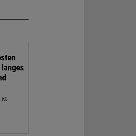
esten
n langes
nd
. KG