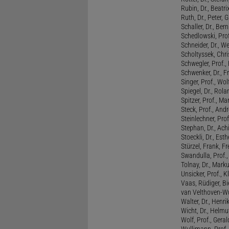
Rubin, Dr., Beatri
Ruth, Dr., Peter, 
Schaller, Dr., Ber
Schedlowski, Prof
Schneider, Dr., W
Scholtyssek, Chri
Schwegler, Prof.,
Schwenker, Dr., F
Singer, Prof., Wo
Spiegel, Dr., Rola
Spitzer, Prof., M
Steck, Prof., And
Steinlechner, Pro
Stephan, Dr., Ac
Stoeckli, Dr., Esth
Stürzel, Frank, Fr
Swandulla, Prof.,
Tolnay, Dr., Mark
Unsicker, Prof., K
Vaas, Rüdiger, B
van Velthoven-Wur
Walter, Dr., Henri
Wicht, Dr., Helmu
Wolf, Prof., Gera
Wullimann, Prof.