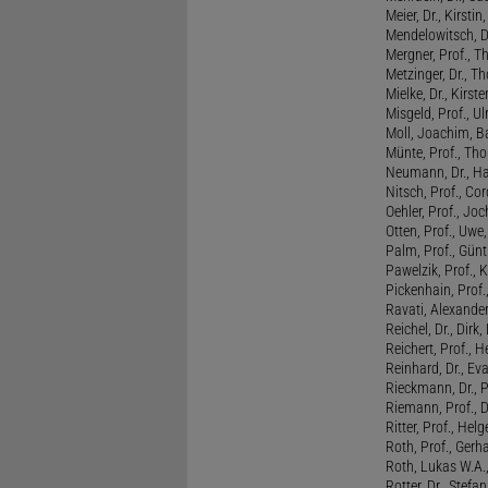
Meier, Dr., Kirstin
Mendelowitsch, D
Mergner, Prof., T
Metzinger, Dr., 
Mielke, Dr., Kirste
Misgeld, Prof., Ul
Moll, Joachim, B
Münte, Prof., T
Neumann, Dr., Ha
Nitsch, Prof., Co
Oehler, Prof., Jo
Otten, Prof., Uwe
Palm, Prof., Günt
Pawelzik, Prof., 
Pickenhain, Prof.,
Ravati, Alexande
Reichel, Dr., Dirk
Reichert, Prof., H
Reinhard, Dr., Ev
Rieckmann, Dr., 
Riemann, Prof., D
Ritter, Prof., Helg
Roth, Prof., Gerh
Roth, Lukas W.A.
Rotter, Dr., Stefa