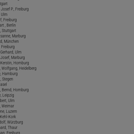
tgart
Josef P., Freiburg
, Ulm
f, Freiburg
art , Berlin
, Stuttgart
usanne, Marburg
red, München
, Freiburg
 Gerhard, Ulm
, Josef, Marburg
., Kerstin, Homburg
, Wolfgang, Heidelberg
e, Hamburg
a, Stegen
Basel
., Bernd, Homburg
e, Leipzig
lbert, Ulm
f, Weimar
ene, Luzern
, Kehl-Kork
udolf, Würzburg
hard, Thaur
san, Freiburg