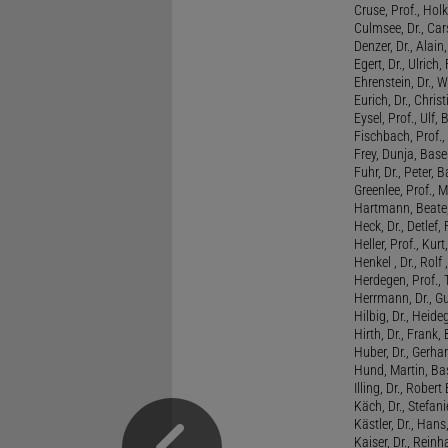
Cruse, Prof., Holk
Culmsee, Dr., Ca
Denzer, Dr., Alai
Egert, Dr., Ulrich,
Ehrenstein, Dr., 
Eurich, Dr., Chris
Eysel, Prof., Ulf
Fischbach, Prof., 
Frey, Dunja, Base
Fuhr, Dr., Peter, B
Greenlee, Prof., 
Hartmann, Beate,
Heck, Dr., Detlef,
Heller, Prof., Ku
Henkel , Dr., Rolf
Herdegen, Prof.,
Herrmann, Dr., G
Hilbig, Dr., Heide
Hirth, Dr., Frank,
Huber, Dr., Gerhar
Hund, Martin, Ba
Illing, Dr., Rober
Käch, Dr., Stefani
Kästler, Dr., Hans
Kaiser, Dr., Reinh