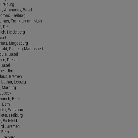
, Freiburg
r., Aminadav, Basel
homas, Freiburg
Thomas, Frankfurt am Main
n, Kiel
rich, Heidelberg
asel
homas, Magdeburg
rald, Planegg-Martinsried
rdula, Basel
chen, Dresden
, Basel
her, Ulm
Klaus, Bremen
 Lothar, Leipzig
r, Marburg
, Lübeck
einrich, Basel
a, Bern
Peter, Würzburg
ieter, Freiburg
e, Bielefeld
ard , Bremen
, Bern
n, Freiburg