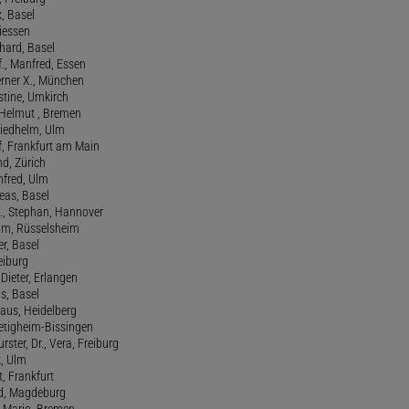
x, Basel
Giessen
nhard, Basel
., Manfred, Essen
erner X., München
stine, Umkirch
 Helmut , Bremen
riedhelm, Ulm
lf, Frankfurt am Main
nd, Zürich
anfred, Ulm
reas, Basel
f., Stephan, Hannover
him, Rüsselsheim
er, Basel
eiburg
 Dieter, Erlangen
us, Basel
laus, Heidelberg
ietigheim-Bissingen
ster, Dr., Vera, Freiburg
k, Ulm
t, Frankfurt
ld, Magdeburg
, Mario, Bremen