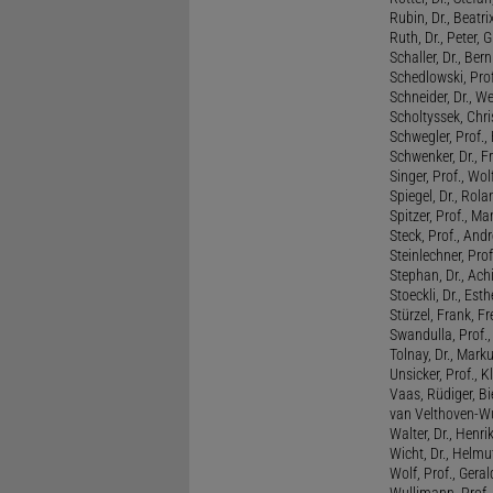
Rubin, Dr., Beatri
Ruth, Dr., Peter, 
Schaller, Dr., Ber
Schedlowski, Prof
Schneider, Dr., W
Scholtyssek, Chri
Schwegler, Prof.,
Schwenker, Dr., F
Singer, Prof., Wo
Spiegel, Dr., Rola
Spitzer, Prof., M
Steck, Prof., And
Steinlechner, Pro
Stephan, Dr., Ac
Stoeckli, Dr., Esth
Stürzel, Frank, Fr
Swandulla, Prof.,
Tolnay, Dr., Mark
Unsicker, Prof., K
Vaas, Rüdiger, B
van Velthoven-Wur
Walter, Dr., Henri
Wicht, Dr., Helmu
Wolf, Prof., Gera
Wullimann, Prof.