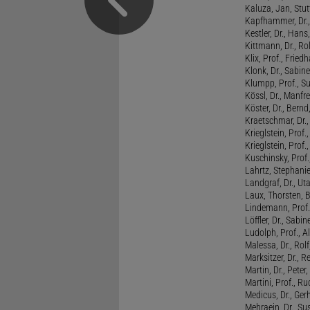
Kaluza, Jan, Stut
Kapfhammer, Dr., 
Kestler, Dr., Hans
Kittmann, Dr., Rol
Klix, Prof., Friedh
Klonk, Dr., Sabine
Klumpp, Prof., S
Kössl, Dr., Manf
Köster, Dr., Bernd
Kraetschmar, Dr.,
Krieglstein, Prof.
Krieglstein, Prof
Kuschinsky, Prof.
Lahrtz, Stephani
Landgraf, Dr., Ut
Laux, Thorsten, 
Lindemann, Prof
Löffler, Dr., Sabin
Ludolph, Prof., A
Malessa, Dr., Rol
Marksitzer, Dr., R
Martin, Dr., Peter
Martini, Prof., R
Medicus, Dr., Ger
Mehraein, Dr., Su