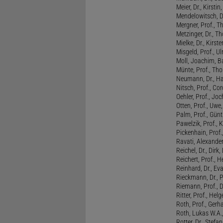
Meier, Dr., Kirstin
Mendelowitsch, D
Mergner, Prof., T
Metzinger, Dr., 
Mielke, Dr., Kirste
Misgeld, Prof., Ul
Moll, Joachim, B
Münte, Prof., T
Neumann, Dr., Ha
Nitsch, Prof., Co
Oehler, Prof., Jo
Otten, Prof., Uwe
Palm, Prof., Günt
Pawelzik, Prof., 
Pickenhain, Prof.,
Ravati, Alexande
Reichel, Dr., Dirk
Reichert, Prof., H
Reinhard, Dr., Ev
Rieckmann, Dr., 
Riemann, Prof., D
Ritter, Prof., Helg
Roth, Prof., Gerh
Roth, Lukas W.A.
Rotter, Dr., Stefa