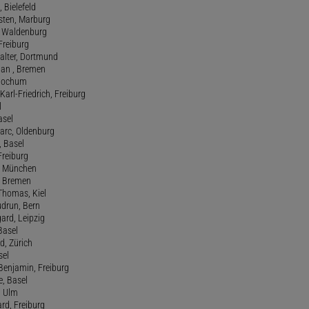
, Bielefeld
rsten, Marburg
n, Waldenburg
 Freiburg
Walter, Dortmund
tian , Bremen
, Bochum
Karl-Friedrich, Freiburg
l
asel
Marc, Oldenburg
 Basel
 Freiburg
rt, München
 , Bremen
 Thomas, Kiel
udrun, Bern
gard, Leipzig
 Basel
d, Zürich
sel
t Benjamin, Freiburg
e, Basel
, Ulm
ard, Freiburg