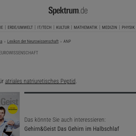
IE
ERDE/UMWELT
IT/TECH
KULTUR
MATHEMATIK
MEDIZIN
PHYSIK
ka
Lexikon der Neurowissenschaft
Aktuelle Seite:
ANP
NEUROWISSENSCHAFT
für
a
triales
n
atriuretisches
P
eptid
.
Das könnte Sie auch interessieren:
Gehirn&Geist
Das Gehirn im Halbschlaf