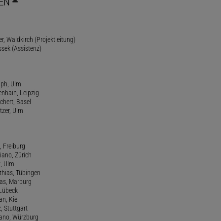
EN
r, Waldkirch (Projektleitung)
ssek (Assistenz)
lph, Ulm
enhain, Leipzig
chert, Basel
tzer, Ulm
, Freiburg
riano, Zürich
t, Ulm
athias, Tübingen
eas, Marburg
 Lübeck
an, Kiel
z, Stuttgart
efano, Würzburg