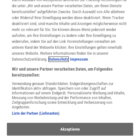
Mediadaten
die unter „Wir und unsere Partner verarbeiten Daten, um Ihnen Dienste
bereitzustellen“ aufgeführten Zwecke. Durch Auswahl von Alle ablehnen
Datenschutz
oder Widerruf Ihrer Einwilligung werden diese deaktiviert. Wenn Tracker
Nutzungsbedingungen
deaktiviert sind, sind manche Inhalte und Anzeigen möglicherweise nicht
Cookie-Einstellungen
mehr so relevant für Sie. Sie können dieses Menü jederzeit wieder
Utiq verwalten
aufrufen, um Ihre Einstellungen zu ändern oder Ihre Einwilligung zu
Nutzungsbasierte Onlinewerbung
widerrufen, indem Sie auf den Link Voreinstellungen verwalten am
Alle Artikel
unteren Rand der Webseite klicken. Ihre Einstellungen gelten innerhalb
unseres Website. Weitere Informationen finden Sie in unserer
Impressum
Datenschutzerklärung.
Datenschutz
Impressum
WEITERE ANGEBOTE
Wir und unsere Partner verarbeiten Daten, um Folgendes
Angebote für Schulen
bereitzustellen:
Angebote für Institutionen
Verwendung genauer Standortdaten. Endgeräteeigenschaften zur
Sprachen lernen mit Gymglish
Identifikation aktiv abfragen. Speichern von oder Zugriff auf
Lexika
Informationen auf einem Endgerät. Personalisierte Werbung und Inhalte,
Messung von Werbeleistung und der Performance von Inhalten,
Für Spektrum schreiben
Zielgruppenforschung sowie Entwicklung und Verbesserung von
Zugänglichkeitserklärung
Angeboten.
Liste der Partner (Lieferanten)
WEBSEITEN
KielSCN
Akzeptieren
Wissenschaft in die Schulen
SciLogs