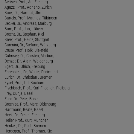
Aertsen, Prof., Ad, Freiburg
Aguzzi, Prof., Adriano, Zürich
Baier, Dr., Harmut, Ulm
Bartels, Prof., Mathias, Tübingen
Becker, Dr., Andreas, Marburg
Born, Prof., Jan, Lübeck
Brecht, Dr., Stephan, Kiel
Breer, Prof., Heinz, Stuttgart
Carenini, Dr., Stefano, Würzburg
Cruse, Prof., Holk, Bielefeld
Culmsee, Dr., Carsten, Marburg
Denzer, Dr., Alain, Waldenburg
Egert, Dr., Ulrich, Freiburg
Ehrenstein, Dr., Walter, Dortmund
Eurich, Dr., Christian , Bremen
Eysel, Prof., Ulf, Bochum
Fischbach, Prof., Karl-Friedrich, Freiburg
Frey, Dunja, Basel
Fuhr, Dr., Peter, Basel
Greenlee, Prof., Marc, Oldenburg
Hartmann, Beate, Basel
Heck, Dr., Detlef, Freiburg
Heller, Prof., Kurt, München
Henkel , Dr., Rolf , Bremen
Herdegen, Prof., Thomas, Kiel