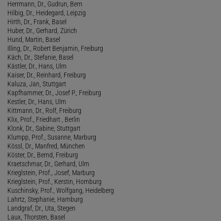
Herrmann, Dr., Gudrun, Bern
Hilbig, Dr., Heidegard, Leipzig
Hirth, Dr., Frank, Basel
Huber, Dr., Gerhard, Zürich
Hund, Martin, Basel
Illing, Dr., Robert Benjamin, Freiburg
Käch, Dr., Stefanie, Basel
Kästler, Dr., Hans, Ulm
Kaiser, Dr., Reinhard, Freiburg
Kaluza, Jan, Stuttgart
Kapfhammer, Dr., Josef P., Freiburg
Kestler, Dr., Hans, Ulm
Kittmann, Dr., Rolf, Freiburg
Klix, Prof., Friedhart , Berlin
Klonk, Dr., Sabine, Stuttgart
Klumpp, Prof., Susanne, Marburg
Kössl, Dr., Manfred, München
Köster, Dr., Bernd, Freiburg
Kraetschmar, Dr., Gerhard, Ulm
Krieglstein, Prof., Josef, Marburg
Krieglstein, Prof., Kerstin, Homburg
Kuschinsky, Prof., Wolfgang, Heidelberg
Lahrtz, Stephanie, Hamburg
Landgraf, Dr., Uta, Stegen
Laux, Thorsten, Basel