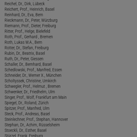
Reichel, Dr., Dirk, Lübeck
Reichert, Prof., Heinrich, Basel
Reinhard, Dr., Eva, Bern
Rieckmann, Dr., Peter, Würzburg
Riemann, Prof., Dieter, Freiburg
Ritter, Prof., Helge, Bielefeld
Roth, Prof., Gerhard , Bremen
Roth, Lukas W.A., Bern
Rotter, Dr., Stefan, Freiburg
Rubin, Dr., Beatrix, Basel
Ruth, Dr., Peter, Giessen
Schaller, Dr., Bernhard, Basel
Schedlowski, Prof., Manfred, Essen
Schneider, Dr., Werner X., München
Scholtyssek, Christine, Umkirch
Schwegler, Prof., Helmut , Bremen
Schwenker, Dr., Friedhelm, Ulm
Singer, Prof., Wolf, Frankfurt am Main
Spiegel, Dr., Roland, Zürich
Spitzer, Prof., Manfred, Ulm
Steck, Prof., Andreas, Basel
Steinlechner, Prof., Stephan, Hannover
Stephan, Dr., Achim, Rüsselsheim
Stoeckli, Dr., Esther, Basel
Stürzel, Frank, Freiburg