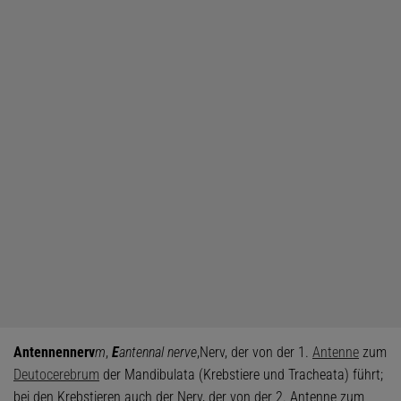
Antennennerv
m
,
E
antennal nerve
,Nerv, der von der 1.
Antenne
zum
Deutocerebrum
der Mandibulata (Krebstiere und Tracheata) führt;
bei den Krebstieren auch der Nerv, der von der 2. Antenne zum