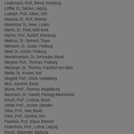
Lindemann, Prof., Bernd, Homburg
Löffler, Dr., Sabine, Leipzig
Ludolph, Prof., Albert, Ulm
Malessa, Dr., Rolf, Weimar
Marksitzer, Dr., Rene, Luzern
Martin, Dr., Peter, Kehl-Kork
Martini, Prof., Rudolf, Würzburg
Medicus, Dr., Gerhard, Thaur
Mehraein, Dr., Susan, Freiburg
Meier, Dr., Kirstin, Freiburg
Mendelowitsch, Dr., Aminadav, Basel
Mergner, Prof., Thomas, Freiburg
Metzinger, Dr., Thomas, Frankfurt am Main
Mielke, Dr., Kirsten, Kiel
Misgeld, Prof., Ulrich, Heidelberg
Moll, Joachim, Basel
Münte, Prof., Thomas, Magdeburg
Neumann, Dr., Harald, Planegg-Martinsried
Nitsch, Prof., Cordula, Basel
Oehler, Prof., Jochen, Dresden
Otten, Prof., Uwe, Basel
Palm, Prof., Günther, Ulm
Pawelzik, Prof., Klaus, Bremen
Pickenhain, Prof., Lothar, Leipzig
Ravati, Alexander, Marburg