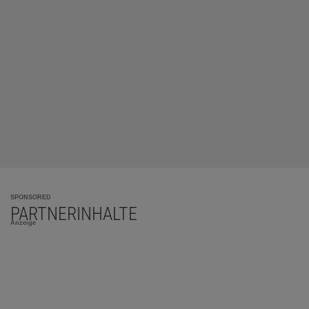
SPONSORED
PARTNERINHALTE
Anzeige