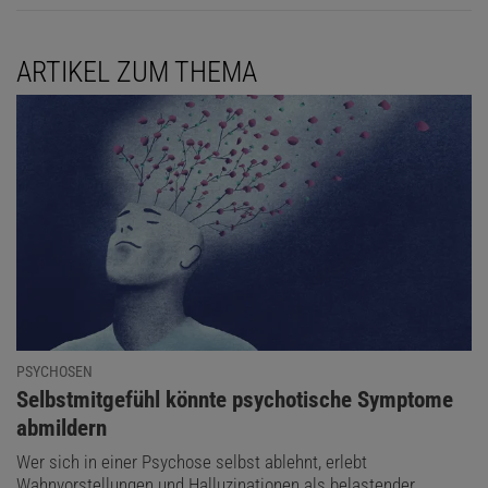
ARTIKEL ZUM THEMA
PSYCHOSEN
:
Selbstmitgefühl könnte psychotische Symptome
abmildern
Wer sich in einer Psychose selbst ablehnt, erlebt
Wahnvorstellungen und Halluzinationen als belastender.