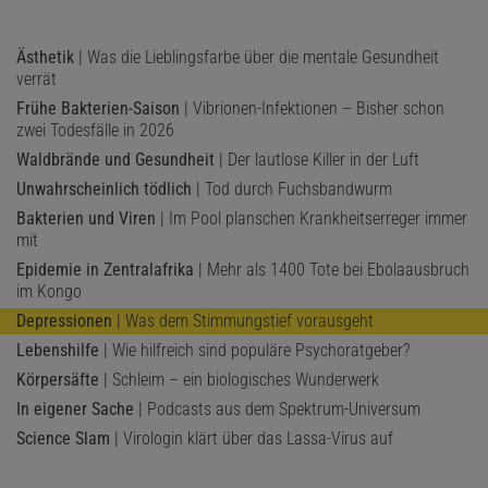
Ästhetik
| Was die Lieblingsfarbe über die mentale Gesundheit
verrät
Frühe Bakterien-Saison
| Vibrionen-Infektionen – Bisher schon
zwei Todesfälle in 2026
Waldbrände und Gesundheit
| Der lautlose Killer in der Luft
Unwahrscheinlich tödlich
| Tod durch Fuchsbandwurm
Bakterien und Viren
| Im Pool planschen Krankheitserreger immer
mit
Epidemie in Zentralafrika
| Mehr als 1400 Tote bei Ebolaausbruch
im Kongo
Depressionen
| Was dem Stimmungstief vorausgeht
Lebenshilfe
| Wie hilfreich sind populäre Psychoratgeber?
Körpersäfte
| Schleim – ein biologisches Wunderwerk
In eigener Sache
| Podcasts aus dem Spektrum-Universum
Science Slam
| Virologin klärt über das Lassa-Virus auf