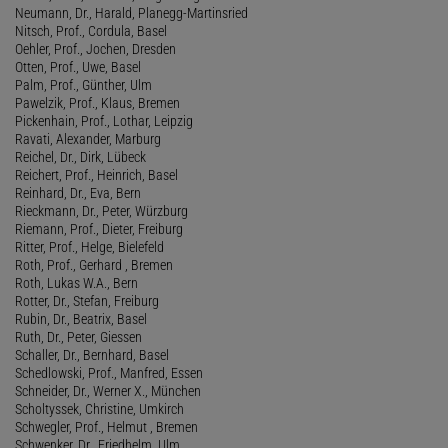
Neumann, Dr., Harald, Planegg-Martinsried
Nitsch, Prof., Cordula, Basel
Oehler, Prof., Jochen, Dresden
Otten, Prof., Uwe, Basel
Palm, Prof., Günther, Ulm
Pawelzik, Prof., Klaus, Bremen
Pickenhain, Prof., Lothar, Leipzig
Ravati, Alexander, Marburg
Reichel, Dr., Dirk, Lübeck
Reichert, Prof., Heinrich, Basel
Reinhard, Dr., Eva, Bern
Rieckmann, Dr., Peter, Würzburg
Riemann, Prof., Dieter, Freiburg
Ritter, Prof., Helge, Bielefeld
Roth, Prof., Gerhard , Bremen
Roth, Lukas W.A., Bern
Rotter, Dr., Stefan, Freiburg
Rubin, Dr., Beatrix, Basel
Ruth, Dr., Peter, Giessen
Schaller, Dr., Bernhard, Basel
Schedlowski, Prof., Manfred, Essen
Schneider, Dr., Werner X., München
Scholtyssek, Christine, Umkirch
Schwegler, Prof., Helmut , Bremen
Schwenker, Dr., Friedhelm, Ulm