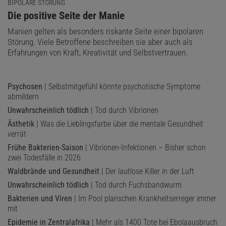
BIPOLARE STÖRUNG
:
Die positive Seite der Manie
Manien gelten als besonders riskante Seite einer bipolaren
Störung. Viele Betroffene beschreiben sie aber auch als
Erfahrungen von Kraft, Kreativität und Selbstvertrauen.
Psychosen
| Selbstmitgefühl könnte psychotische Symptome
abmildern
Unwahrscheinlich tödlich
| Tod durch Vibrionen
Ästhetik
| Was die Lieblingsfarbe über die mentale Gesundheit
verrät
Frühe Bakterien-Saison
| Vibrionen-Infektionen – Bisher schon
zwei Todesfälle in 2026
Waldbrände und Gesundheit
| Der lautlose Killer in der Luft
Unwahrscheinlich tödlich
| Tod durch Fuchsbandwurm
Bakterien und Viren
| Im Pool planschen Krankheitserreger immer
mit
Epidemie in Zentralafrika
| Mehr als 1400 Tote bei Ebolaausbruch