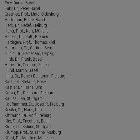
Frey, Dunja, Basel
Fuhr, Dr., Peter, Basel
Greenlee, Prof., Marc, Oldenburg
Hartmann, Beate, Basel
Heck, Dr., Detlef, Freiburg
Heller, Prof., Kurt, München
Henkel , Dr., Rolf , Bremen
Herdegen, Prof., Thomas, Kiel
Herrmann, Dr., Gudrun, Bern
Hilbig, Dr., Heidegard, Leipzig
Hirth, Dr., Frank, Basel
Huber, Dr., Gerhard, Zürich
Hund, Martin, Basel
Illing, Dr., Robert Benjamin, Freiburg
Käch, Dr., Stefanie, Basel
Kästler, Dr., Hans, Ulm
Kaiser, Dr., Reinhard, Freiburg
Kaluza, Jan, Stuttgart
Kapfhammer, Dr., Josef P., Freiburg
Kestler, Dr., Hans, Ulm
Kittmann, Dr., Rolf, Freiburg
Klix, Prof., Friedhart , Berlin
Klonk, Dr., Sabine, Stuttgart
Klumpp, Prof., Susanne, Marburg
Kössl, Dr., Manfred, München