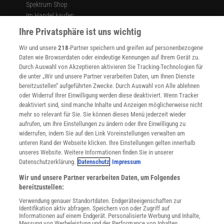
Spektrum Shop
Im Handel kaufen
Presse
Ihre Privatsphäre ist uns wichtig
Verträge kündigen
Wir und unsere
218
-Partner speichern und greifen auf personenbezogene
Widerruf
Daten wie Browserdaten oder eindeutige Kennungen auf Ihrem Gerät zu.
INFO
Durch Auswahl von Akzeptieren aktivieren Sie Tracking-Technologien für
Mediadaten
die unter „Wir und unsere Partner verarbeiten Daten, um Ihnen Dienste
bereitzustellen“ aufgeführten Zwecke. Durch Auswahl von Alle ablehnen
Datenschutz
oder Widerruf Ihrer Einwilligung werden diese deaktiviert. Wenn Tracker
Nutzungsbedingungen
deaktiviert sind, sind manche Inhalte und Anzeigen möglicherweise nicht
Cookie-Einstellungen
mehr so relevant für Sie. Sie können dieses Menü jederzeit wieder
Utiq verwalten
aufrufen, um Ihre Einstellungen zu ändern oder Ihre Einwilligung zu
Nutzungsbasierte Onlinewerbung
widerrufen, indem Sie auf den Link Voreinstellungen verwalten am
Alle Artikel
unteren Rand der Webseite klicken. Ihre Einstellungen gelten innerhalb
unseres Website. Weitere Informationen finden Sie in unserer
Impressum
Datenschutzerklärung.
Datenschutz
Impressum
WEITERE ANGEBOTE
Wir und unsere Partner verarbeiten Daten, um Folgendes
Angebote für Schulen
bereitzustellen:
Angebote für Institutionen
Verwendung genauer Standortdaten. Endgeräteeigenschaften zur
Sprachen lernen mit Gymglish
Identifikation aktiv abfragen. Speichern von oder Zugriff auf
Lexika
Informationen auf einem Endgerät. Personalisierte Werbung und Inhalte,
Messung von Werbeleistung und der Performance von Inhalten,