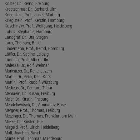
Köster, Dr., Bernd, Freiburg
Kraetschmar, Dr., Gerhard, Ulm
Krieglstein, Prof., Josef, Marburg
Krieglstein, Prof., Kerstin, Homburg
Kuschinsky, Prof., Wolfgang, Heidelberg
Lahrtz, Stephanie, Hamburg
Landgraf, Dr., Uta, Stegen
Laux, Thorsten, Basel
Lindemann, Prof., Bernd, Homburg
Löffler, Dr., Sabine, Leipzig
Ludolph, Prof., Albert, Ulm
Malessa, Dr., Rolf, Weimar
Marksitzer, Dr., Rene, Luzern
Martin, Dr., Peter, Kehl-Kork
Martini, Prof., Rudolf, Würzburg
Medicus, Dr., Gerhard, Thaur
Mehraein, Dr., Susan, Freiburg
Meier, Dr., Kirstin, Freiburg
Mendelowitsch, Dr., Aminadav, Basel
Mergner, Prof., Thomas, Freiburg
Metzinger, Dr., Thomas, Frankfurt am Main
Mielke, Dr., Kirsten, Kiel
Misgeld, Prof., Ulrich, Heidelberg
Moll, Joachim, Basel
Münte, Prof., Thomas, Magdeburg