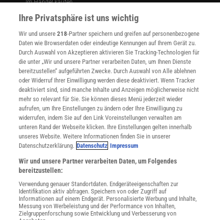
Im Handel kaufen
Presse
Ihre Privatsphäre ist uns wichtig
Verträge kündigen
Wir und unsere
218
-Partner speichern und greifen auf personenbezogene
Widerruf
Daten wie Browserdaten oder eindeutige Kennungen auf Ihrem Gerät zu.
INFO
Durch Auswahl von Akzeptieren aktivieren Sie Tracking-Technologien für
Mediadaten
die unter „Wir und unsere Partner verarbeiten Daten, um Ihnen Dienste
bereitzustellen“ aufgeführten Zwecke. Durch Auswahl von Alle ablehnen
Datenschutz
oder Widerruf Ihrer Einwilligung werden diese deaktiviert. Wenn Tracker
Nutzungsbedingungen
deaktiviert sind, sind manche Inhalte und Anzeigen möglicherweise nicht
Cookie-Einstellungen
mehr so relevant für Sie. Sie können dieses Menü jederzeit wieder
Utiq verwalten
aufrufen, um Ihre Einstellungen zu ändern oder Ihre Einwilligung zu
Nutzungsbasierte Onlinewerbung
widerrufen, indem Sie auf den Link Voreinstellungen verwalten am
Alle Artikel
unteren Rand der Webseite klicken. Ihre Einstellungen gelten innerhalb
unseres Website. Weitere Informationen finden Sie in unserer
Impressum
Datenschutzerklärung.
Datenschutz
Impressum
WEITERE ANGEBOTE
Wir und unsere Partner verarbeiten Daten, um Folgendes
Angebote für Schulen
bereitzustellen:
Angebote für Institutionen
Verwendung genauer Standortdaten. Endgeräteeigenschaften zur
Sprachen lernen mit Gymglish
Identifikation aktiv abfragen. Speichern von oder Zugriff auf
Lexika
Informationen auf einem Endgerät. Personalisierte Werbung und Inhalte,
Messung von Werbeleistung und der Performance von Inhalten,
Für Spektrum schreiben
Zielgruppenforschung sowie Entwicklung und Verbesserung von
Zugänglichkeitserklärung