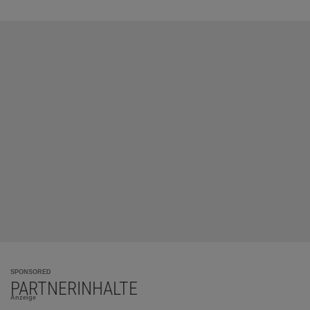
SPONSORED
PARTNERINHALTE
Anzeige