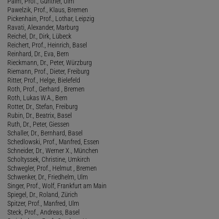
Palm, Prof., Günther, Ulm
Pawelzik, Prof., Klaus, Bremen
Pickenhain, Prof., Lothar, Leipzig
Ravati, Alexander, Marburg
Reichel, Dr., Dirk, Lübeck
Reichert, Prof., Heinrich, Basel
Reinhard, Dr., Eva, Bern
Rieckmann, Dr., Peter, Würzburg
Riemann, Prof., Dieter, Freiburg
Ritter, Prof., Helge, Bielefeld
Roth, Prof., Gerhard , Bremen
Roth, Lukas W.A., Bern
Rotter, Dr., Stefan, Freiburg
Rubin, Dr., Beatrix, Basel
Ruth, Dr., Peter, Giessen
Schaller, Dr., Bernhard, Basel
Schedlowski, Prof., Manfred, Essen
Schneider, Dr., Werner X., München
Scholtyssek, Christine, Umkirch
Schwegler, Prof., Helmut , Bremen
Schwenker, Dr., Friedhelm, Ulm
Singer, Prof., Wolf, Frankfurt am Main
Spiegel, Dr., Roland, Zürich
Spitzer, Prof., Manfred, Ulm
Steck, Prof., Andreas, Basel