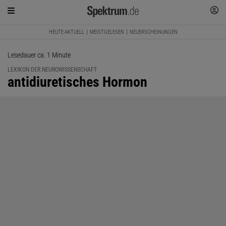
HEUTE AKTUELL
MEISTGELESEN
NEUERSCHEINUNGEN
Lesedauer ca. 1 Minute
LEXIKON DER NEUROWISSENSCHAFT
:
antidiuretisches Hormon