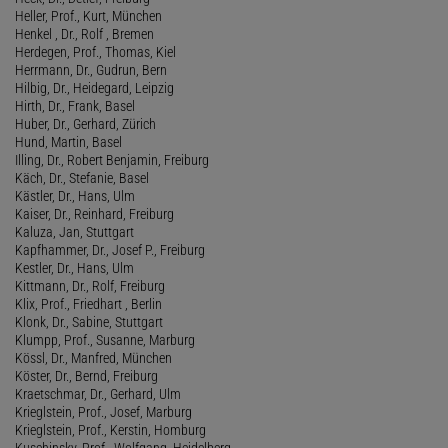
Heller, Prof., Kurt, München
Henkel , Dr., Rolf , Bremen
Herdegen, Prof., Thomas, Kiel
Herrmann, Dr., Gudrun, Bern
Hilbig, Dr., Heidegard, Leipzig
Hirth, Dr., Frank, Basel
Huber, Dr., Gerhard, Zürich
Hund, Martin, Basel
Illing, Dr., Robert Benjamin, Freiburg
Käch, Dr., Stefanie, Basel
Kästler, Dr., Hans, Ulm
Kaiser, Dr., Reinhard, Freiburg
Kaluza, Jan, Stuttgart
Kapfhammer, Dr., Josef P., Freiburg
Kestler, Dr., Hans, Ulm
Kittmann, Dr., Rolf, Freiburg
Klix, Prof., Friedhart , Berlin
Klonk, Dr., Sabine, Stuttgart
Klumpp, Prof., Susanne, Marburg
Kössl, Dr., Manfred, München
Köster, Dr., Bernd, Freiburg
Kraetschmar, Dr., Gerhard, Ulm
Krieglstein, Prof., Josef, Marburg
Krieglstein, Prof., Kerstin, Homburg
Kuschinsky, Prof., Wolfgang, Heidelberg