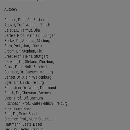
Autoren
Aertsen, Prof., Ad, Freiburg
Aguzzi, Prof., Adriano, Zürich
Baier, Dr., Harmut, Ulm
Bartels, Prof., Mathias, Tübingen
Becker, Dr., Andreas, Marburg
Born, Prof., Jan, Lübeck
Brecht, Dr., Stephan, Kiel
Breer, Prof., Heinz, Stuttgart
Carenini, Dr., Stefano, Würzburg
Cruse, Prof., Holk, Bielefeld
Culmsee, Dr., Carsten, Marburg
Denzer, Dr., Alain, Waldenburg
Egert, Dr., Ulrich, Freiburg
Ehrenstein, Dr., Walter, Dortmund
Eurich, Dr., Christian , Bremen
Eysel, Prof., Ulf, Bochum
Fischbach, Prof., Karl-Friedrich, Freiburg
Frey, Dunja, Basel
Fuhr, Dr., Peter, Basel
Greenlee, Prof., Marc, Oldenburg
Hartmann, Beate, Basel
Heck, Dr., Detlef, Freiburg