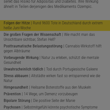
senkt das Risiko für Adipositas und Diabetes. Ihre Wirkung
ähnelt in Teilen derjenigen des Medikaments Ozempic.
Folgen der Hitze
| Rund 9600 Tote in Deutschland durch extrem
heiße Juni-Woche
Die großen Fragen der Wissenschaft
| Wie macht man das
Unsichtbare sichtbar, Stefan Hell?
Posttraumatische Belastungsstörung
| Cannabis-Wirkstoff hilft
gegen Albträume
Vorbeugende Wirkung
| Natur zu erleben, schützt die mentale
Gesundheit
Unwahrscheinlich tödlich
| Tod durch Portugiesische Galeere
Stress abbauen
| Altstädte wirken fast so entspannend wie die
Natur
Hirngesundheit
| Heilsame Botenstoffe aus den Muskeln
Prävention
| 14 Wege, um Demenz vorzubeugen
Bipolare Störung
| Die positive Seite der Manie
Psychosen
| Selbstmitgefühl könnte psychotische Symptome