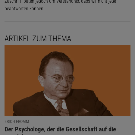
Zuschrift, bitten jedoch um Verständnis, dass wir nicht jede
beantworten können.
ARTIKEL ZUM THEMA
ERICH FROMM
:
Der Psychologe, der die Gesellschaft auf die