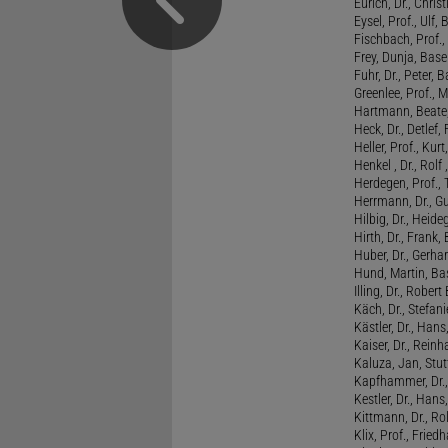
Eurich, Dr., Chris
Eysel, Prof., Ulf
Fischbach, Prof., 
Frey, Dunja, Base
Fuhr, Dr., Peter, B
Greenlee, Prof., 
Hartmann, Beate,
Heck, Dr., Detlef,
Heller, Prof., Ku
Henkel , Dr., Rolf
Herdegen, Prof.,
Herrmann, Dr., G
Hilbig, Dr., Heide
Hirth, Dr., Frank,
Huber, Dr., Gerhar
Hund, Martin, Ba
Illing, Dr., Rober
Käch, Dr., Stefani
Kästler, Dr., Hans
Kaiser, Dr., Reinh
Kaluza, Jan, Stut
Kapfhammer, Dr., 
Kestler, Dr., Hans
Kittmann, Dr., Rol
Klix, Prof., Friedh