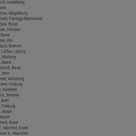
rich, Heidelberg
asel
homas, Magdeburg
rald, Planegg-Martinsried
rdula, Basel
chen, Dresden
, Basel
her, Ulm
Klaus, Bremen
 Lothar, Leipzig
r, Marburg
, Lübeck
einrich, Basel
a, Bern
Peter, Würzburg
ieter, Freiburg
e, Bielefeld
ard , Bremen
, Bern
n, Freiburg
x, Basel
Giessen
nhard, Basel
., Manfred, Essen
erner X., München