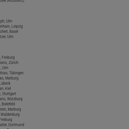
ssek (Assistenz)
lph, Ulm
enhain, Leipzig
chert, Basel
tzer, Ulm
, Freiburg
riano, Zürich
t, Ulm
athias, Tübingen
eas, Marburg
 Lübeck
an, Kiel
z, Stuttgart
efano, Würzburg
, Bielefeld
rsten, Marburg
n, Waldenburg
 Freiburg
Walter, Dortmund