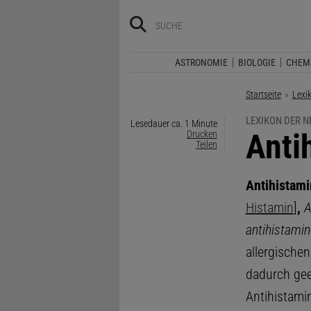
ASTRONOMIE
BIOLOGIE
CHEM
Startseite
Lexi
LEXIKON DER 
Lesedauer ca. 1 Minute
:
Anti
Drucken
Teilen
Antihistami
Histamin
]
,
A
antihistami
allergischen
dadurch gee
Antihistami