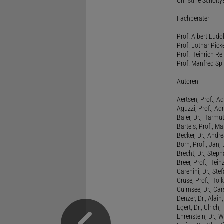
Christine Scholty
Fachberater
Prof. Albert Ludo
Prof. Lothar Pick
Prof. Heinrich Rei
Prof. Manfred Spi
Autoren
Aertsen, Prof., Ad
Aguzzi, Prof., Ad
Baier, Dr., Harmu
Bartels, Prof., M
Becker, Dr., Andr
Born, Prof., Jan,
Brecht, Dr., Steph
Breer, Prof., Hein
Carenini, Dr., St
Cruse, Prof., Holk
Culmsee, Dr., Ca
Denzer, Dr., Alai
Egert, Dr., Ulrich,
Ehrenstein, Dr., 