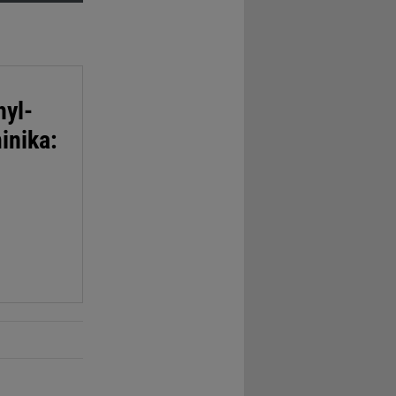
hyl-
inika: