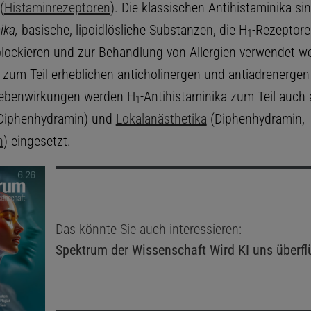
(
Histaminrezeptoren
). Die klassischen Antihistaminika si
ika,
basische, lipoidlösliche Substanzen, die H
-Rezeptor
1
blockieren und zur Behandlung von Allergien verwendet w
 zum Teil erheblichen anticholinergen und antiadrenergen
Nebenwirkungen werden H
-Antihistaminika zum Teil auch 
1
Diphenhydramin) und
Lokalanästhetika
(Diphenhydramin,
n
) eingesetzt.
Das könnte Sie auch interessieren:
Spektrum der Wissenschaft
Wird KI uns überfl