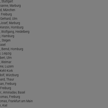
, Stuttgart
usanne, Marburg
red, München
, Freiburg
 Gerhard, Ulm
, Josef, Marburg
., Kerstin, Homburg
, Wolfgang, Heidelberg
e, Hamburg
a, Stegen
Basel
., Bernd, Homburg
e, Leipzig
lbert, Ulm
f, Weimar
ene, Luzern
, Kehl-Kork
udolf, Würzburg
hard, Thaur
san, Freiburg
, Freiburg
r., Aminadav, Basel
homas, Freiburg
Thomas, Frankfurt am Main
n, Kiel