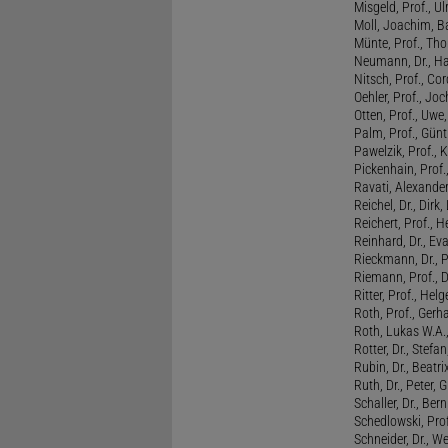
Misgeld, Prof., Ul
Moll, Joachim, B
Münte, Prof., T
Neumann, Dr., Ha
Nitsch, Prof., Co
Oehler, Prof., Jo
Otten, Prof., Uwe
Palm, Prof., Günt
Pawelzik, Prof., 
Pickenhain, Prof.,
Ravati, Alexande
Reichel, Dr., Dirk
Reichert, Prof., H
Reinhard, Dr., Ev
Rieckmann, Dr., 
Riemann, Prof., D
Ritter, Prof., Helg
Roth, Prof., Gerh
Roth, Lukas W.A.
Rotter, Dr., Stefa
Rubin, Dr., Beatri
Ruth, Dr., Peter, 
Schaller, Dr., Ber
Schedlowski, Prof
Schneider, Dr., W