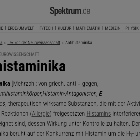
IE
ERDE/UMWELT
IT/TECH
KULTUR
MATHEMATIK
MEDIZIN
PHYSIK
ka
Lexikon der Neurowissenschaft
Aktuelle Seite:
Antihistaminika
NEUROWISSENSCHAFT
histaminika
nika
[Mehrzahl; von griech. anti = gegen,
ntihistaminkörper,
Histamin
-
Antagonisten,
E
nes
, therapeutisch wirksame Substanzen, die mit der Aktivi
 Reaktionen (
Allergie
) freigesetzten
Histamins
interferier
ignet sind, dessen Wirkung unter Kontrolle zu halten. Der
nika beruht auf der Konkurrenz mit Histamin um die H
- u
1