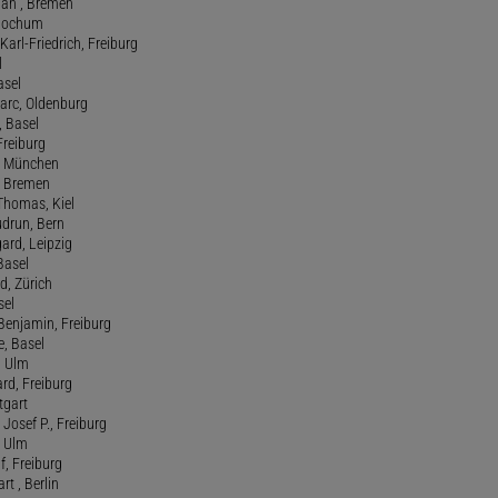
tian , Bremen
, Bochum
Karl-Friedrich, Freiburg
l
asel
Marc, Oldenburg
 Basel
 Freiburg
rt, München
 , Bremen
 Thomas, Kiel
udrun, Bern
gard, Leipzig
 Basel
d, Zürich
sel
t Benjamin, Freiburg
e, Basel
, Ulm
ard, Freiburg
tgart
Josef P., Freiburg
, Ulm
f, Freiburg
art , Berlin