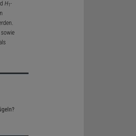
nd
H
-
1
en
erden.
 sowie
als
ügeln?