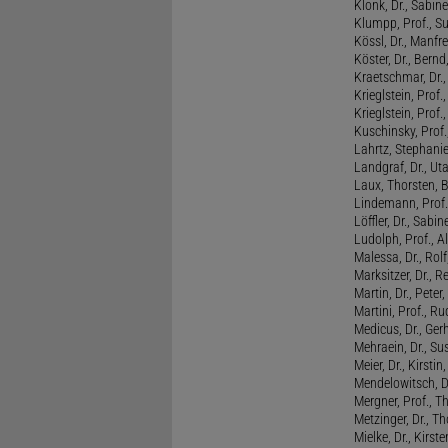
Klonk, Dr., Sabine
Klumpp, Prof., S
Kössl, Dr., Manf
Köster, Dr., Bernd
Kraetschmar, Dr.,
Krieglstein, Prof.
Krieglstein, Prof
Kuschinsky, Prof.
Lahrtz, Stephani
Landgraf, Dr., Ut
Laux, Thorsten, 
Lindemann, Prof
Löffler, Dr., Sabin
Ludolph, Prof., A
Malessa, Dr., Rol
Marksitzer, Dr., R
Martin, Dr., Peter
Martini, Prof., R
Medicus, Dr., Ger
Mehraein, Dr., Su
Meier, Dr., Kirstin
Mendelowitsch, D
Mergner, Prof., T
Metzinger, Dr., 
Mielke, Dr., Kirste