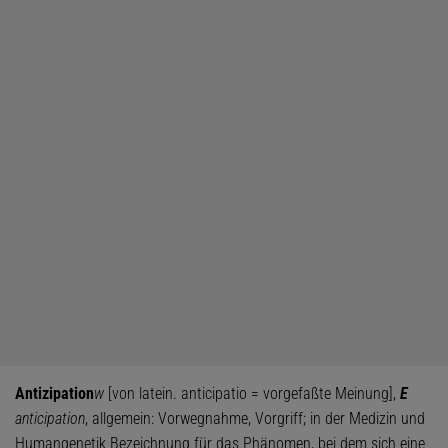
Antizipation
w
[von latein. anticipatio = vorgefaßte Meinung],
E
anticipation
, allgemein: Vorwegnahme, Vorgriff; in der Medizin und
Humangenetik Bezeichnung für das Phänomen, bei dem sich eine