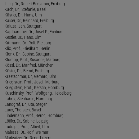
Illing, Dr., Robert Benjamin, Freiburg
Käch, Dr., Stefanie, Basel
Kästler, Dr., Hans, Ulm
Kaiser, Dr., Reinhard, Freiburg
Kaluza, Jan, Stuttgart
Kapfhammer, Dr., Josef P., Freiburg
Kestler, Dr., Hans, Ulm
Kittmann, Dr., Rolf, Freiburg
Klix, Prof., Friedhart , Berlin
Klonk, Dr., Sabine, Stuttgart
Klumpp, Prof., Susanne, Marburg
Kössl, Dr., Manfred, München
Köster, Dr., Bernd, Freiburg
Kraetschmar, Dr., Gerhard, Ulm
Krieglstein, Prof., Josef, Marburg
Krieglstein, Prof., Kerstin, Homburg
Kuschinsky, Prof., Wolfgang, Heidelberg
Lahrtz, Stephanie, Hamburg
Landgraf, Dr., Uta, Stegen
Laux, Thorsten, Basel
Lindemann, Prof., Bernd, Homburg
Löffler, Dr., Sabine, Leipzig
Ludolph, Prof., Albert, Ulm
Malessa, Dr., Rolf, Weimar
Marksitzer, Dr., Rene, Luzern