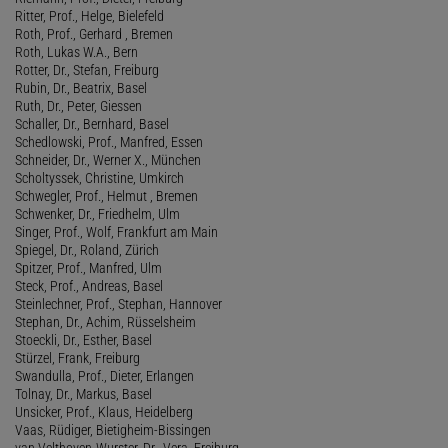
Ritter, Prof., Helge, Bielefeld
Roth, Prof., Gerhard , Bremen
Roth, Lukas W.A., Bern
Rotter, Dr., Stefan, Freiburg
Rubin, Dr., Beatrix, Basel
Ruth, Dr., Peter, Giessen
Schaller, Dr., Bernhard, Basel
Schedlowski, Prof., Manfred, Essen
Schneider, Dr., Werner X., München
Scholtyssek, Christine, Umkirch
Schwegler, Prof., Helmut , Bremen
Schwenker, Dr., Friedhelm, Ulm
Singer, Prof., Wolf, Frankfurt am Main
Spiegel, Dr., Roland, Zürich
Spitzer, Prof., Manfred, Ulm
Steck, Prof., Andreas, Basel
Steinlechner, Prof., Stephan, Hannover
Stephan, Dr., Achim, Rüsselsheim
Stoeckli, Dr., Esther, Basel
Stürzel, Frank, Freiburg
Swandulla, Prof., Dieter, Erlangen
Tolnay, Dr., Markus, Basel
Unsicker, Prof., Klaus, Heidelberg
Vaas, Rüdiger, Bietigheim-Bissingen
van Velthoven-Wurster, Dr., Vera, Freiburg