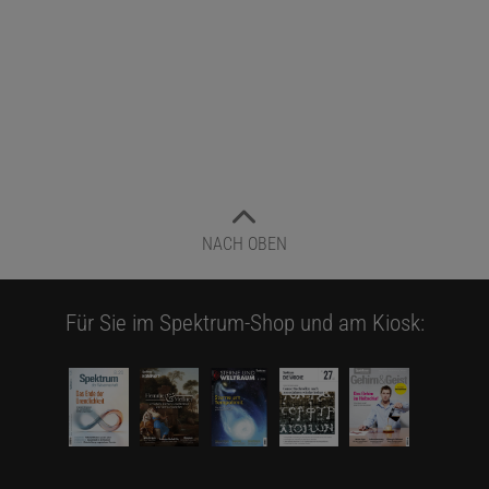
NACH OBEN
Für Sie im Spektrum-Shop und am Kiosk: