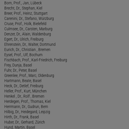
Born, Prof., Jan, Lübeck
Brecht, Dr., Stephan, Kiel
Breer, Prof., Heinz, Stuttgart
Carenini, Dr., Stefano, Würzburg
Cruse, Prof., Holk, Bielefeld
Culmsee, Dr., Carsten, Marburg
Denzer, Dr., Alain, Waldenburg
Egert, Dr., Ulrich, Freiburg
Ehrenstein, Dr., Walter, Dortmund
Eurich, Dr., Christian , Bremen
Eysel, Prof., Ulf, Bochum
Fischbach, Prof., Karl-Friedrich, Freiburg
Frey, Dunja, Basel
Fuhr, Dr., Peter, Basel
Greenlee, Prof., Marc, Oldenburg
Hartmann, Beate, Basel
Heck, Dr., Detlef, Freiburg
Heller, Prof., Kurt, München
Henkel , Dr., Rolf , Bremen
Herdegen, Prof., Thomas, Kiel
Herrmann, Dr., Gudrun, Bern
Hilbig, Dr., Heidegard, Leipzig
Hirth, Dr., Frank, Basel
Huber, Dr., Gerhard, Zürich
Hund, Martin, Basel