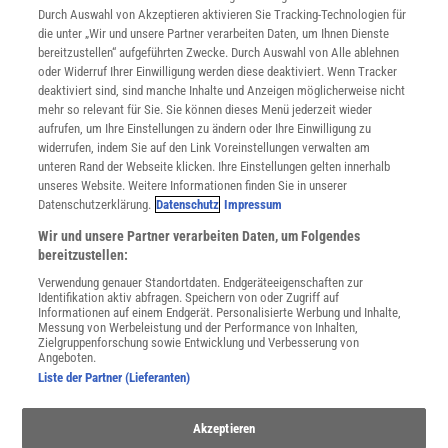
INFO
Durch Auswahl von Akzeptieren aktivieren Sie Tracking-Technologien für
Mediadaten
die unter „Wir und unsere Partner verarbeiten Daten, um Ihnen Dienste
bereitzustellen“ aufgeführten Zwecke. Durch Auswahl von Alle ablehnen
Datenschutz
oder Widerruf Ihrer Einwilligung werden diese deaktiviert. Wenn Tracker
Nutzungsbedingungen
deaktiviert sind, sind manche Inhalte und Anzeigen möglicherweise nicht
Cookie-Einstellungen
mehr so relevant für Sie. Sie können dieses Menü jederzeit wieder
Utiq verwalten
aufrufen, um Ihre Einstellungen zu ändern oder Ihre Einwilligung zu
Nutzungsbasierte Onlinewerbung
widerrufen, indem Sie auf den Link Voreinstellungen verwalten am
Alle Artikel
unteren Rand der Webseite klicken. Ihre Einstellungen gelten innerhalb
unseres Website. Weitere Informationen finden Sie in unserer
Impressum
Datenschutzerklärung.
Datenschutz
Impressum
WEITERE ANGEBOTE
Wir und unsere Partner verarbeiten Daten, um Folgendes
Angebote für Schulen
bereitzustellen:
Angebote für Institutionen
Verwendung genauer Standortdaten. Endgeräteeigenschaften zur
Sprachen lernen mit Gymglish
Identifikation aktiv abfragen. Speichern von oder Zugriff auf
Lexika
Informationen auf einem Endgerät. Personalisierte Werbung und Inhalte,
Messung von Werbeleistung und der Performance von Inhalten,
Für Spektrum schreiben
Zielgruppenforschung sowie Entwicklung und Verbesserung von
Zugänglichkeitserklärung
Angeboten.
Liste der Partner (Lieferanten)
WEBSEITEN
KielSCN
Wissenschaft in die Schulen
Akzeptieren