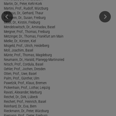
Martin, Dr., Peter, Kehl-Kork
Martini, Prof., Rudolf, Würzburg
Medicus, Dr., Gerhard, Thaur
Mehraein, Dr., Susan, Freiburg
Meier, Dr., Kirstin, Freiburg
Mendelowitsch, Dr., Aminadav, Basel
Mergner, Prof., Thomas, Freiburg
Metzinger, Dr., Thomas, Frankfurt am Main
Mielke, Dr., Kirsten, Kiel
Misgeld, Prof., Ulrich, Heidelberg
Moll, Joachim, Basel
Münte, Prof., Thomas, Magdeburg
Neumann, Dr., Harald, Planegg-Martinsried
Nitsch, Prof., Cordula, Basel
Oehler, Prof., Jochen, Dresden
Otten, Prof., Uwe, Basel
Palm, Prof., Günther, Ulm
Pawelzik, Prof., Klaus, Bremen
Pickenhain, Prof., Lothar, Leipzig
Ravati, Alexander, Marburg
Reichel, Dr., Dirk, Lübeck
Reichert, Prof., Heinrich, Basel
Reinhard, Dr., Eva, Bern
Rieckmann, Dr., Peter, Würzburg
Riemann, Prof., Dieter, Freiburg