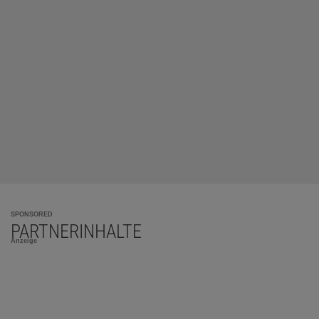
SPONSORED
PARTNERINHALTE
Anzeige