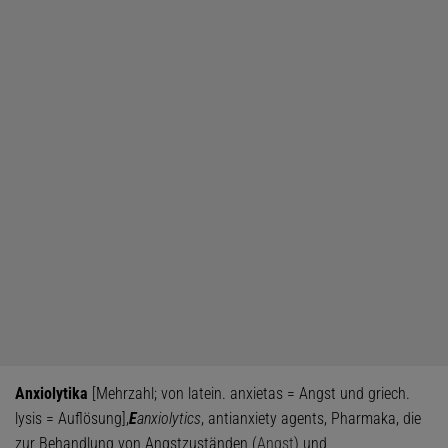
Anxiolytika
[Mehrzahl; von latein. anxietas = Angst und griech.
lysis = Auflösung],
E
anxiolytics
, antianxiety agents, Pharmaka, die
zur Behandlung von Angstzuständen (
Angst
) und