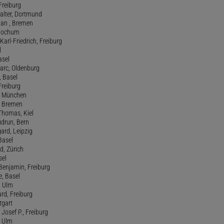
 Freiburg
Walter, Dortmund
tian , Bremen
, Bochum
Karl-Friedrich, Freiburg
l
asel
Marc, Oldenburg
 Basel
 Freiburg
rt, München
 , Bremen
 Thomas, Kiel
udrun, Bern
gard, Leipzig
 Basel
d, Zürich
sel
t Benjamin, Freiburg
e, Basel
, Ulm
ard, Freiburg
tgart
Josef P., Freiburg
, Ulm