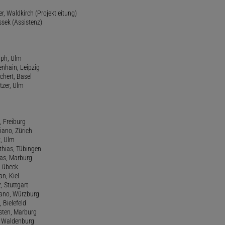
r, Waldkirch (Projektleitung)
ssek (Assistenz)
lph, Ulm
enhain, Leipzig
chert, Basel
tzer, Ulm
, Freiburg
riano, Zürich
t, Ulm
athias, Tübingen
eas, Marburg
 Lübeck
an, Kiel
z, Stuttgart
efano, Würzburg
, Bielefeld
rsten, Marburg
n, Waldenburg