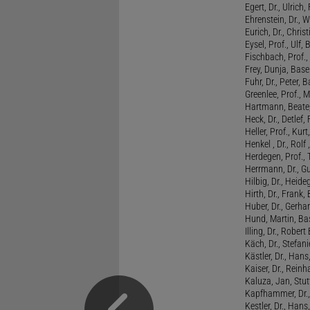
Egert, Dr., Ulrich,
Ehrenstein, Dr., 
Eurich, Dr., Chris
Eysel, Prof., Ulf
Fischbach, Prof., 
Frey, Dunja, Base
Fuhr, Dr., Peter, B
Greenlee, Prof., 
Hartmann, Beate,
Heck, Dr., Detlef,
Heller, Prof., Ku
Henkel , Dr., Rolf
Herdegen, Prof.,
Herrmann, Dr., G
Hilbig, Dr., Heide
Hirth, Dr., Frank,
Huber, Dr., Gerhar
Hund, Martin, Ba
Illing, Dr., Rober
Käch, Dr., Stefani
Kästler, Dr., Hans
Kaiser, Dr., Reinh
Kaluza, Jan, Stut
Kapfhammer, Dr., 
Kestler, Dr., Hans