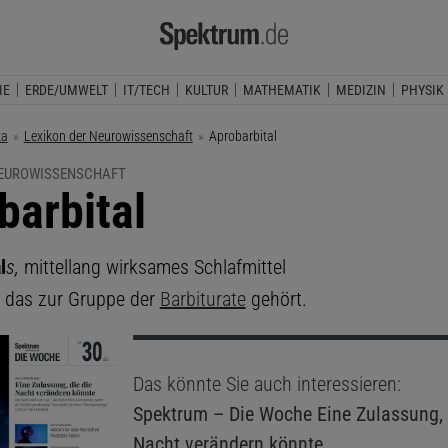
IE
ERDE/UMWELT
IT/TECH
KULTUR
MATHEMATIK
MEDIZIN
PHYSIK
ka
Lexikon der Neurowissenschaft
Aktuelle Seite:
Aprobarbital
NEUROWISSENSCHAFT
barbital
l
s,
mittellang wirksames Schlafmittel
, das zur Gruppe der
Barbiturate
gehört.
Das könnte Sie auch interessieren:
Spektrum – Die Woche
Eine Zulassung, 
Nacht verändern könnte