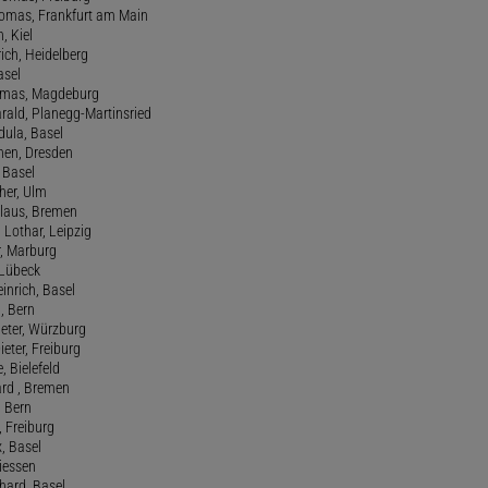
Thomas, Frankfurt am Main
n, Kiel
rich, Heidelberg
asel
homas, Magdeburg
rald, Planegg-Martinsried
rdula, Basel
chen, Dresden
, Basel
her, Ulm
Klaus, Bremen
 Lothar, Leipzig
r, Marburg
, Lübeck
einrich, Basel
a, Bern
Peter, Würzburg
ieter, Freiburg
e, Bielefeld
ard , Bremen
, Bern
n, Freiburg
x, Basel
Giessen
nhard, Basel