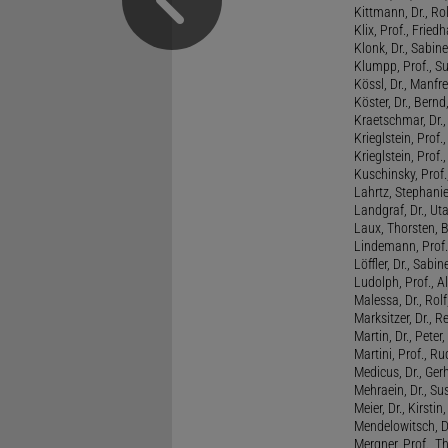
Kittmann, Dr., Rol
Klix, Prof., Friedh
Klonk, Dr., Sabine
Klumpp, Prof., S
Kössl, Dr., Manf
Köster, Dr., Bernd
Kraetschmar, Dr.,
Krieglstein, Prof.
Krieglstein, Prof
Kuschinsky, Prof.
Lahrtz, Stephani
Landgraf, Dr., Ut
Laux, Thorsten, 
Lindemann, Prof
Löffler, Dr., Sabin
Ludolph, Prof., A
Malessa, Dr., Rol
Marksitzer, Dr., R
Martin, Dr., Peter
Martini, Prof., R
Medicus, Dr., Ger
Mehraein, Dr., Su
Meier, Dr., Kirstin
Mendelowitsch, D
Mergner, Prof., T