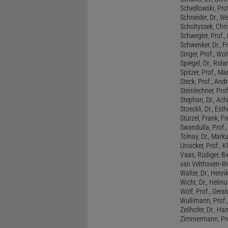
Schedlowski, Prof
Schneider, Dr., W
Scholtyssek, Chri
Schwegler, Prof.,
Schwenker, Dr., F
Singer, Prof., Wo
Spiegel, Dr., Rola
Spitzer, Prof., M
Steck, Prof., And
Steinlechner, Pro
Stephan, Dr., Ac
Stoeckli, Dr., Esth
Stürzel, Frank, Fr
Swandulla, Prof.,
Tolnay, Dr., Mark
Unsicker, Prof., K
Vaas, Rüdiger, B
van Velthoven-Wur
Walter, Dr., Henri
Wicht, Dr., Helmu
Wolf, Prof., Gera
Wullimann, Prof.
Zeilhofer, Dr., Ha
Zimmermann, Prof