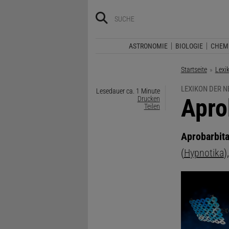
ASTRONOMIE
BIOLOGIE
CHEM
Startseite
Lexi
LEXIKON DER 
Lesedauer ca. 1 Minute
:
Apro
Drucken
Teilen
Aprobarbita
(
Hypnotika
)