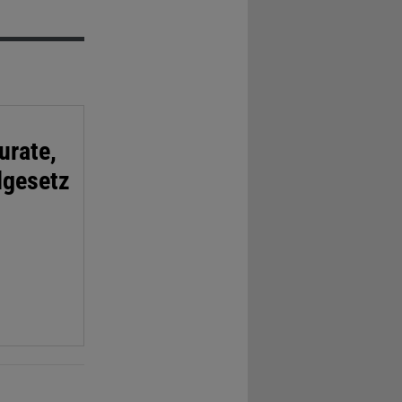
urate,
lgesetz