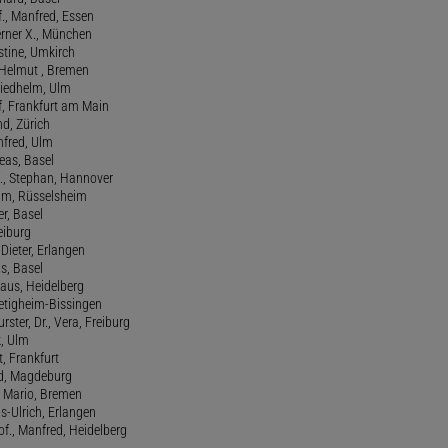
., Manfred, Essen
erner X., München
stine, Umkirch
 Helmut , Bremen
riedhelm, Ulm
lf, Frankfurt am Main
nd, Zürich
anfred, Ulm
reas, Basel
f., Stephan, Hannover
him, Rüsselsheim
er, Basel
eiburg
 Dieter, Erlangen
us, Basel
laus, Heidelberg
ietigheim-Bissingen
ster, Dr., Vera, Freiburg
k, Ulm
t, Frankfurt
ld, Magdeburg
, Mario, Bremen
ns-Ulrich, Erlangen
., Manfred, Heidelberg