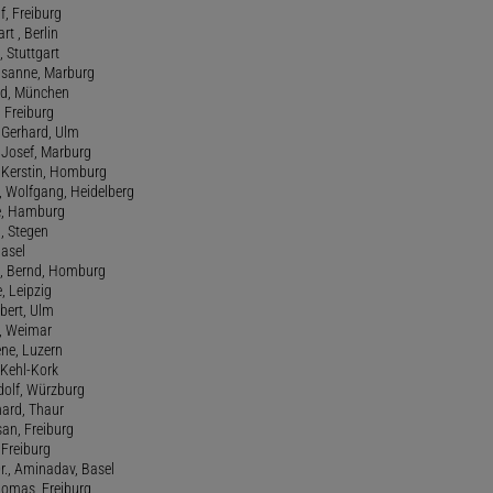
f, Freiburg
art , Berlin
, Stuttgart
usanne, Marburg
red, München
, Freiburg
 Gerhard, Ulm
, Josef, Marburg
., Kerstin, Homburg
, Wolfgang, Heidelberg
e, Hamburg
a, Stegen
Basel
., Bernd, Homburg
e, Leipzig
lbert, Ulm
f, Weimar
ene, Luzern
, Kehl-Kork
udolf, Würzburg
hard, Thaur
san, Freiburg
, Freiburg
r., Aminadav, Basel
homas, Freiburg