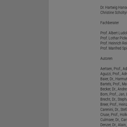
Dr. Hartwig Hanse
Christine Scholty
Fachberater
Prof. Albert Ludo
Prof. Lothar Pick
Prof. Heinrich Rei
Prof. Manfred Spi
Autoren
Aertsen, Prof., Ad
Aguzzi, Prof., Ad
Baier, Dr., Harmu
Bartels, Prof., M
Becker, Dr., Andr
Born, Prof., Jan,
Brecht, Dr., Steph
Breer, Prof., Hein
Carenini, Dr., St
Cruse, Prof., Holk
Culmsee, Dr., Ca
Denzer, Dr., Alai