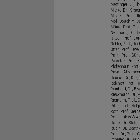
Metzinger, Dr., 
Mielke, Dr., Kirste
Misgeld, Prof., Ul
Moll, Joachim, B
Münte, Prof., T
Neumann, Dr., Ha
Nitsch, Prof., Co
Oehler, Prof., Jo
Otten, Prof., Uwe
Palm, Prof., Günt
Pawelzik, Prof., 
Pickenhain, Prof.,
Ravati, Alexande
Reichel, Dr., Dirk
Reichert, Prof., H
Reinhard, Dr., Ev
Rieckmann, Dr., 
Riemann, Prof., D
Ritter, Prof., Helg
Roth, Prof., Gerh
Roth, Lukas W.A.
Rotter, Dr., Stefa
Rubin, Dr., Beatri
Ruth, Dr., Peter, 
Schaller, Dr., Ber