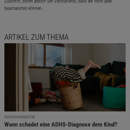
Zuschrift, bitten jedoch um Verständnis, dass wir nicht jede
beantworten können.
ARTIKEL ZUM THEMA
ADHS-DIAGNOSTIK
:
Wann schadet eine ADHS-Diagnose dem Kind?