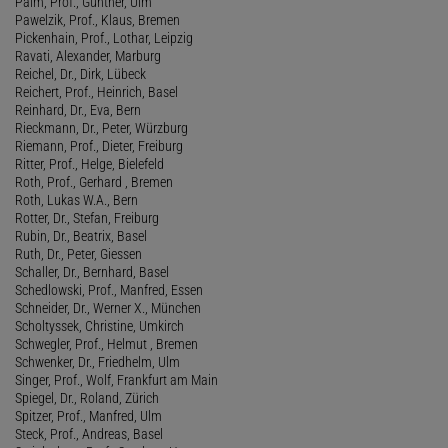
Palm, Prof., Günther, Ulm
Pawelzik, Prof., Klaus, Bremen
Pickenhain, Prof., Lothar, Leipzig
Ravati, Alexander, Marburg
Reichel, Dr., Dirk, Lübeck
Reichert, Prof., Heinrich, Basel
Reinhard, Dr., Eva, Bern
Rieckmann, Dr., Peter, Würzburg
Riemann, Prof., Dieter, Freiburg
Ritter, Prof., Helge, Bielefeld
Roth, Prof., Gerhard , Bremen
Roth, Lukas W.A., Bern
Rotter, Dr., Stefan, Freiburg
Rubin, Dr., Beatrix, Basel
Ruth, Dr., Peter, Giessen
Schaller, Dr., Bernhard, Basel
Schedlowski, Prof., Manfred, Essen
Schneider, Dr., Werner X., München
Scholtyssek, Christine, Umkirch
Schwegler, Prof., Helmut , Bremen
Schwenker, Dr., Friedhelm, Ulm
Singer, Prof., Wolf, Frankfurt am Main
Spiegel, Dr., Roland, Zürich
Spitzer, Prof., Manfred, Ulm
Steck, Prof., Andreas, Basel