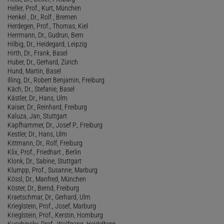
Heller, Prof., Kurt, München
Henkel , Dr., Rolf , Bremen
Herdegen, Prof., Thomas, Kiel
Herrmann, Dr., Gudrun, Bern
Hilbig, Dr., Heidegard, Leipzig
Hirth, Dr., Frank, Basel
Huber, Dr., Gerhard, Zürich
Hund, Martin, Basel
Illing, Dr., Robert Benjamin, Freiburg
Käch, Dr., Stefanie, Basel
Kästler, Dr., Hans, Ulm
Kaiser, Dr., Reinhard, Freiburg
Kaluza, Jan, Stuttgart
Kapfhammer, Dr., Josef P., Freiburg
Kestler, Dr., Hans, Ulm
Kittmann, Dr., Rolf, Freiburg
Klix, Prof., Friedhart , Berlin
Klonk, Dr., Sabine, Stuttgart
Klumpp, Prof., Susanne, Marburg
Kössl, Dr., Manfred, München
Köster, Dr., Bernd, Freiburg
Kraetschmar, Dr., Gerhard, Ulm
Krieglstein, Prof., Josef, Marburg
Krieglstein, Prof., Kerstin, Homburg
Kuschinsky, Prof., Wolfgang, Heidelberg