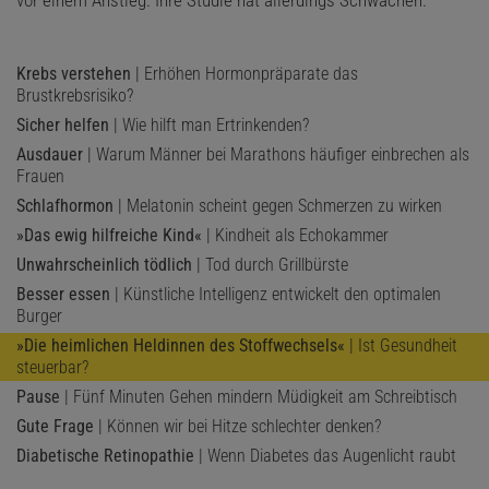
Krebs verstehen
| Erhöhen Hormonpräparate das
Brustkrebsrisiko?
Sicher helfen
| Wie hilft man Ertrinkenden?
Ausdauer
| Warum Männer bei Marathons häufiger einbrechen als
Frauen
Schlafhormon
| Melatonin scheint gegen Schmerzen zu wirken
»Das ewig hilfreiche Kind«
| Kindheit als Echokammer
Unwahrscheinlich tödlich
| Tod durch Grillbürste
Besser essen
| Künstliche Intelligenz entwickelt den optimalen
Burger
»Die heimlichen Heldinnen des Stoffwechsels«
| Ist Gesundheit
steuerbar?
Pause
| Fünf Minuten Gehen mindern Müdigkeit am Schreibtisch
Gute Frage
| Können wir bei Hitze schlechter denken?
Diabetische Retinopathie
| Wenn Diabetes das Augenlicht raubt