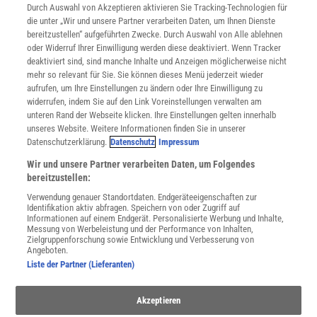
INFO
Durch Auswahl von Akzeptieren aktivieren Sie Tracking-Technologien für
Mediadaten
die unter „Wir und unsere Partner verarbeiten Daten, um Ihnen Dienste
bereitzustellen“ aufgeführten Zwecke. Durch Auswahl von Alle ablehnen
Datenschutz
oder Widerruf Ihrer Einwilligung werden diese deaktiviert. Wenn Tracker
Nutzungsbedingungen
deaktiviert sind, sind manche Inhalte und Anzeigen möglicherweise nicht
Cookie-Einstellungen
mehr so relevant für Sie. Sie können dieses Menü jederzeit wieder
Utiq verwalten
aufrufen, um Ihre Einstellungen zu ändern oder Ihre Einwilligung zu
Nutzungsbasierte Onlinewerbung
widerrufen, indem Sie auf den Link Voreinstellungen verwalten am
Alle Artikel
unteren Rand der Webseite klicken. Ihre Einstellungen gelten innerhalb
unseres Website. Weitere Informationen finden Sie in unserer
Impressum
Datenschutzerklärung.
Datenschutz
Impressum
WEITERE ANGEBOTE
Wir und unsere Partner verarbeiten Daten, um Folgendes
Angebote für Schulen
bereitzustellen:
Angebote für Institutionen
Verwendung genauer Standortdaten. Endgeräteeigenschaften zur
Sprachen lernen mit Gymglish
Identifikation aktiv abfragen. Speichern von oder Zugriff auf
Lexika
Informationen auf einem Endgerät. Personalisierte Werbung und Inhalte,
Messung von Werbeleistung und der Performance von Inhalten,
Für Spektrum schreiben
Zielgruppenforschung sowie Entwicklung und Verbesserung von
Zugänglichkeitserklärung
Angeboten.
Liste der Partner (Lieferanten)
WEBSEITEN
KielSCN
Akzeptieren
Wissenschaft in die Schulen
SciLogs