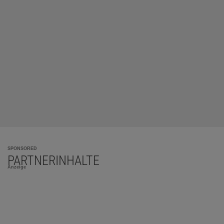
SPONSORED
PARTNERINHALTE
Anzeige