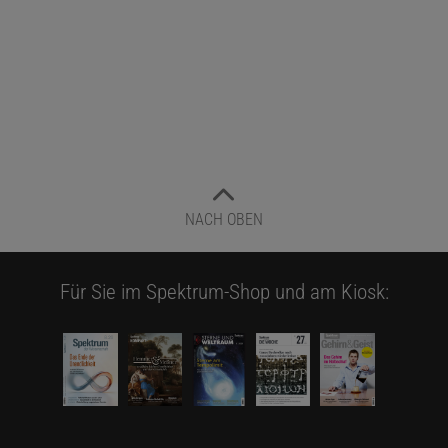
NACH OBEN
Für Sie im Spektrum-Shop und am Kiosk: