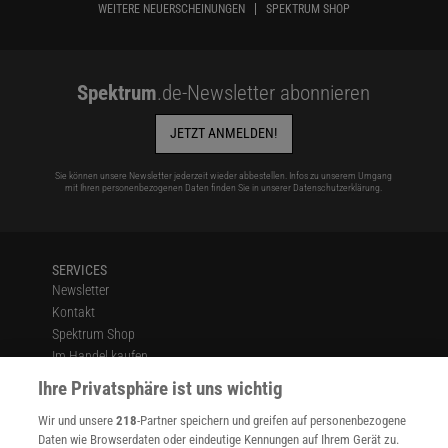
WEITERE NEUERSCHEINUNGEN
SPEKTRUM SHOP
Spektrum
.de-Newsletter abonnieren
JETZT ANMELDEN!
Sie können unsere Newsletter jederzeit wieder abbestellen. Infos zu unserem Umgang
mit Ihren personenbezogenen Daten finden Sie in unserer
Datenschutzerklärung
.
SERVICES
Newsletter
Kontakt
Spektrum Shop
Im Handel kaufen
Presse
Ihre Privatsphäre ist uns wichtig
Verträge kündigen
Wir und unsere
218
-Partner speichern und greifen auf personenbezogene
Widerruf
Daten wie Browserdaten oder eindeutige Kennungen auf Ihrem Gerät zu.