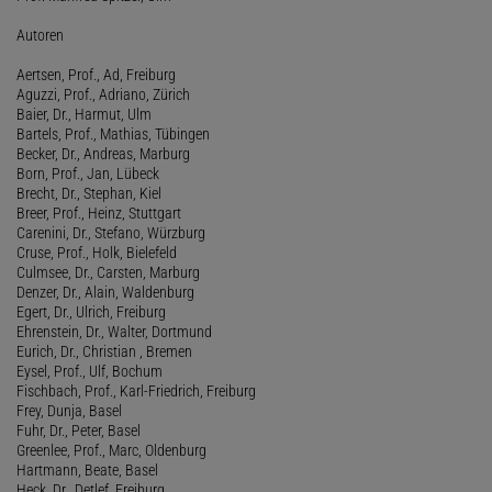
Autoren
Aertsen, Prof., Ad, Freiburg
Aguzzi, Prof., Adriano, Zürich
Baier, Dr., Harmut, Ulm
Bartels, Prof., Mathias, Tübingen
Becker, Dr., Andreas, Marburg
Born, Prof., Jan, Lübeck
Brecht, Dr., Stephan, Kiel
Breer, Prof., Heinz, Stuttgart
Carenini, Dr., Stefano, Würzburg
Cruse, Prof., Holk, Bielefeld
Culmsee, Dr., Carsten, Marburg
Denzer, Dr., Alain, Waldenburg
Egert, Dr., Ulrich, Freiburg
Ehrenstein, Dr., Walter, Dortmund
Eurich, Dr., Christian , Bremen
Eysel, Prof., Ulf, Bochum
Fischbach, Prof., Karl-Friedrich, Freiburg
Frey, Dunja, Basel
Fuhr, Dr., Peter, Basel
Greenlee, Prof., Marc, Oldenburg
Hartmann, Beate, Basel
Heck, Dr., Detlef, Freiburg