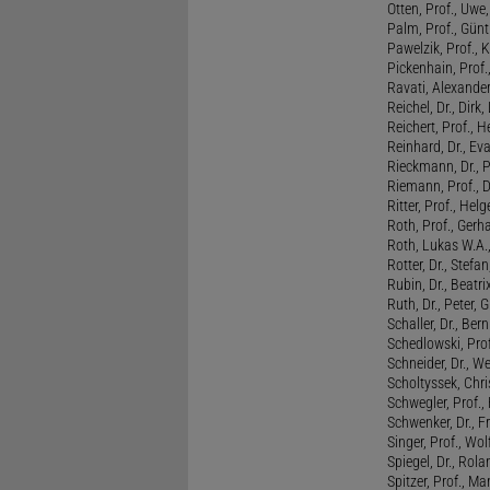
Otten, Prof., Uwe
Palm, Prof., Günt
Pawelzik, Prof., 
Pickenhain, Prof.,
Ravati, Alexande
Reichel, Dr., Dirk
Reichert, Prof., H
Reinhard, Dr., Ev
Rieckmann, Dr., 
Riemann, Prof., D
Ritter, Prof., Helg
Roth, Prof., Gerh
Roth, Lukas W.A.
Rotter, Dr., Stefa
Rubin, Dr., Beatri
Ruth, Dr., Peter, 
Schaller, Dr., Ber
Schedlowski, Prof
Schneider, Dr., W
Scholtyssek, Chri
Schwegler, Prof.,
Schwenker, Dr., F
Singer, Prof., Wo
Spiegel, Dr., Rola
Spitzer, Prof., M