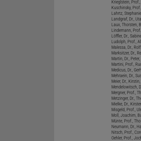
Krieglstein, Prof
Kuschinsky, Prof.
Lahrtz, Stephani
Landgraf, Dr., Ut
Laux, Thorsten, 
Lindemann, Prof
Löffler, Dr., Sabin
Ludolph, Prof., A
Malessa, Dr., Rol
Marksitzer, Dr., R
Martin, Dr., Peter
Martini, Prof., R
Medicus, Dr., Ger
Mehraein, Dr., Su
Meier, Dr., Kirstin
Mendelowitsch, D
Mergner, Prof., T
Metzinger, Dr., 
Mielke, Dr., Kirste
Misgeld, Prof., Ul
Moll, Joachim, B
Münte, Prof., T
Neumann, Dr., Ha
Nitsch, Prof., Co
Oehler, Prof., Jo