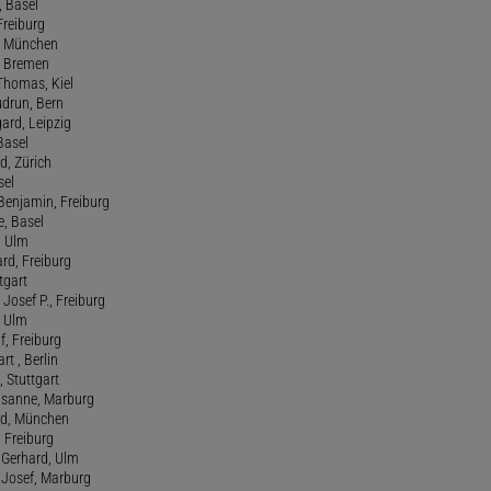
 Basel
 Freiburg
rt, München
 , Bremen
 Thomas, Kiel
udrun, Bern
gard, Leipzig
 Basel
d, Zürich
sel
t Benjamin, Freiburg
e, Basel
, Ulm
ard, Freiburg
tgart
Josef P., Freiburg
, Ulm
f, Freiburg
art , Berlin
, Stuttgart
usanne, Marburg
red, München
, Freiburg
 Gerhard, Ulm
, Josef, Marburg