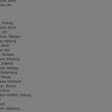
chert, Basel
tzer, Ulm
, Freiburg
riano, Zürich
t, Ulm
athias, Tübingen
eas, Marburg
 Lübeck
an, Kiel
z, Stuttgart
efano, Würzburg
, Bielefeld
rsten, Marburg
n, Waldenburg
 Freiburg
Walter, Dortmund
tian , Bremen
, Bochum
Karl-Friedrich, Freiburg
l
asel
Marc, Oldenburg