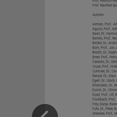
Prof. Heinrich Rei
Prof. Manfred Spi
Autoren
Aertsen, Prof., Ad
Aguzzi, Prof., Ad
Baier, Dr., Harmu
Bartels, Prof., M
Becker, Dr., Andr
Born, Prof., Jan,
Brecht, Dr., Steph
Breer, Prof., Hein
Carenini, Dr., St
Cruse, Prof., Holk
Culmsee, Dr., Ca
Denzer, Dr., Alai
Egert, Dr., Ulrich,
Ehrenstein, Dr., 
Eurich, Dr., Chris
Eysel, Prof., Ulf
Fischbach, Prof., 
Frey, Dunja, Base
Fuhr, Dr., Peter, B
Greenlee, Prof., 