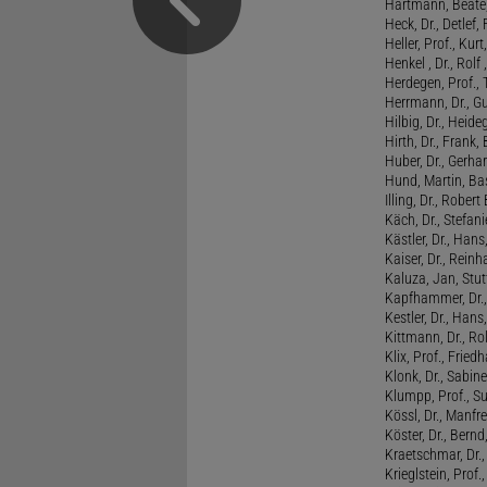
Hartmann, Beate,
Heck, Dr., Detlef,
Heller, Prof., Ku
Henkel , Dr., Rolf
Herdegen, Prof.,
Herrmann, Dr., G
Hilbig, Dr., Heide
Hirth, Dr., Frank,
Huber, Dr., Gerhar
Hund, Martin, Ba
Illing, Dr., Rober
Käch, Dr., Stefani
Kästler, Dr., Hans
Kaiser, Dr., Reinh
Kaluza, Jan, Stut
Kapfhammer, Dr., 
Kestler, Dr., Hans
Kittmann, Dr., Rol
Klix, Prof., Friedh
Klonk, Dr., Sabine
Klumpp, Prof., S
Kössl, Dr., Manf
Köster, Dr., Bernd
Kraetschmar, Dr.,
Krieglstein, Prof.