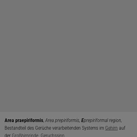
Area praepiriformis
,
Area prepiriformis,
E
prepiriformal region
,
Bestandteil des Gerüche verarbeitenden Systems im
Gehirn
auf
der
Großhirnrinde
.
Geruchssinn
.