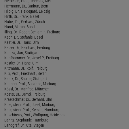
Herdegen, Prof., Thomas, Kiel
Herrmann, Dr., Gudrun, Bern
Hilbig, Dr., Heidegard, Leipzig
Hirth, Dr., Frank, Basel
Huber, Dr., Gerhard, Zürich
Hund, Martin, Basel
Illing, Dr., Robert Benjamin, Freiburg
Käch, Dr., Stefanie, Basel
Kästler, Dr., Hans, Ulm
Kaiser, Dr., Reinhard, Freiburg
Kaluza, Jan, Stuttgart
Kapfhammer, Dr., Josef P., Freiburg
Kestler, Dr., Hans, Ulm
Kittmann, Dr., Rolf, Freiburg
Klix, Prof., Friedhart , Berlin
Klonk, Dr., Sabine, Stuttgart
Klumpp, Prof., Susanne, Marburg
Kössl, Dr., Manfred, München
Köster, Dr., Bernd, Freiburg
Kraetschmar, Dr., Gerhard, Ulm
Krieglstein, Prof., Josef, Marburg
Krieglstein, Prof., Kerstin, Homburg
Kuschinsky, Prof., Wolfgang, Heidelberg
Lahrtz, Stephanie, Hamburg
Landgraf, Dr., Uta, Stegen