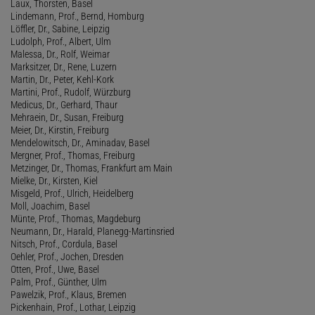
Laux, Thorsten, Basel
Lindemann, Prof., Bernd, Homburg
Löffler, Dr., Sabine, Leipzig
Ludolph, Prof., Albert, Ulm
Malessa, Dr., Rolf, Weimar
Marksitzer, Dr., Rene, Luzern
Martin, Dr., Peter, Kehl-Kork
Martini, Prof., Rudolf, Würzburg
Medicus, Dr., Gerhard, Thaur
Mehraein, Dr., Susan, Freiburg
Meier, Dr., Kirstin, Freiburg
Mendelowitsch, Dr., Aminadav, Basel
Mergner, Prof., Thomas, Freiburg
Metzinger, Dr., Thomas, Frankfurt am Main
Mielke, Dr., Kirsten, Kiel
Misgeld, Prof., Ulrich, Heidelberg
Moll, Joachim, Basel
Münte, Prof., Thomas, Magdeburg
Neumann, Dr., Harald, Planegg-Martinsried
Nitsch, Prof., Cordula, Basel
Oehler, Prof., Jochen, Dresden
Otten, Prof., Uwe, Basel
Palm, Prof., Günther, Ulm
Pawelzik, Prof., Klaus, Bremen
Pickenhain, Prof., Lothar, Leipzig