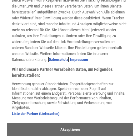
Durch Auswahl von Akzeptieren aktivieren Sie Tracking-Technologien für
Mediadaten
die unter „Wir und unsere Partner verarbeiten Daten, um Ihnen Dienste
bereitzustellen“ aufgeführten Zwecke. Durch Auswahl von Alle ablehnen
Datenschutz
oder Widerruf Ihrer Einwilligung werden diese deaktiviert. Wenn Tracker
Nutzungsbedingungen
deaktiviert sind, sind manche Inhalte und Anzeigen möglicherweise nicht
Cookie-Einstellungen
mehr so relevant für Sie. Sie können dieses Menü jederzeit wieder
Utiq verwalten
aufrufen, um Ihre Einstellungen zu ändern oder Ihre Einwilligung zu
Nutzungsbasierte Onlinewerbung
widerrufen, indem Sie auf den Link Voreinstellungen verwalten am
Alle Artikel
unteren Rand der Webseite klicken. Ihre Einstellungen gelten innerhalb
unseres Website. Weitere Informationen finden Sie in unserer
Impressum
Datenschutzerklärung.
Datenschutz
Impressum
WEITERE ANGEBOTE
Wir und unsere Partner verarbeiten Daten, um Folgendes
Angebote für Schulen
bereitzustellen:
Angebote für Institutionen
Verwendung genauer Standortdaten. Endgeräteeigenschaften zur
Sprachen lernen mit Gymglish
Identifikation aktiv abfragen. Speichern von oder Zugriff auf
Lexika
Informationen auf einem Endgerät. Personalisierte Werbung und Inhalte,
Messung von Werbeleistung und der Performance von Inhalten,
Für Spektrum schreiben
Zielgruppenforschung sowie Entwicklung und Verbesserung von
Zugänglichkeitserklärung
Angeboten.
Liste der Partner (Lieferanten)
WEBSEITEN
KielSCN
Akzeptieren
Wissenschaft in die Schulen
SciLogs