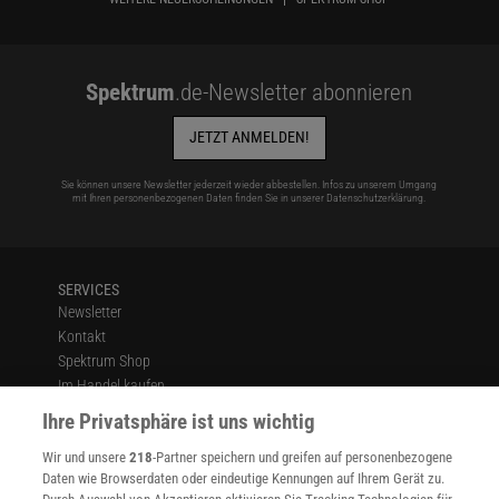
Spektrum
.de-Newsletter abonnieren
JETZT ANMELDEN!
Sie können unsere Newsletter jederzeit wieder abbestellen. Infos zu unserem Umgang
mit Ihren personenbezogenen Daten finden Sie in unserer
Datenschutzerklärung
.
SERVICES
Newsletter
Kontakt
Spektrum Shop
Im Handel kaufen
Presse
Ihre Privatsphäre ist uns wichtig
Verträge kündigen
Wir und unsere
218
-Partner speichern und greifen auf personenbezogene
Widerruf
Daten wie Browserdaten oder eindeutige Kennungen auf Ihrem Gerät zu.
INFO