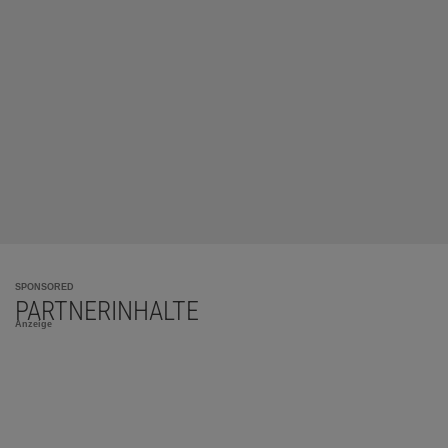
SPONSORED
PARTNERINHALTE
Anzeige