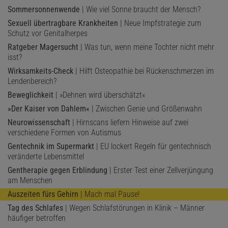
Sommersonnenwende
| Wie viel Sonne braucht der Mensch?
Sexuell übertragbare Krankheiten
| Neue Impfstrategie zum
Schutz vor Genitalherpes
Ratgeber Magersucht
| Was tun, wenn meine Tochter nicht mehr
isst?
Wirksamkeits-Check
| Hilft Osteopathie bei Rückenschmerzen im
Lendenbereich?
Beweglichkeit
| »Dehnen wird überschätzt«
»Der Kaiser von Dahlem«
| Zwischen Genie und Größenwahn
Neurowissenschaft
| Hirnscans liefern Hinweise auf zwei
verschiedene Formen von Autismus
Gentechnik im Supermarkt
| EU lockert Regeln für gentechnisch
veränderte Lebensmittel
Gentherapie gegen Erblindung
| Erster Test einer Zellverjüngung
am Menschen
Auszeiten fürs Gehirn
| Mach mal Pause!
Tag des Schlafes
| Wegen Schlafstörungen in Klinik – Männer
häufiger betroffen