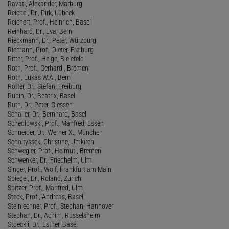
Ravati, Alexander, Marburg
Reichel, Dr., Dirk, Lübeck
Reichert, Prof., Heinrich, Basel
Reinhard, Dr., Eva, Bern
Rieckmann, Dr., Peter, Würzburg
Riemann, Prof., Dieter, Freiburg
Ritter, Prof., Helge, Bielefeld
Roth, Prof., Gerhard , Bremen
Roth, Lukas W.A., Bern
Rotter, Dr., Stefan, Freiburg
Rubin, Dr., Beatrix, Basel
Ruth, Dr., Peter, Giessen
Schaller, Dr., Bernhard, Basel
Schedlowski, Prof., Manfred, Essen
Schneider, Dr., Werner X., München
Scholtyssek, Christine, Umkirch
Schwegler, Prof., Helmut , Bremen
Schwenker, Dr., Friedhelm, Ulm
Singer, Prof., Wolf, Frankfurt am Main
Spiegel, Dr., Roland, Zürich
Spitzer, Prof., Manfred, Ulm
Steck, Prof., Andreas, Basel
Steinlechner, Prof., Stephan, Hannover
Stephan, Dr., Achim, Rüsselsheim
Stoeckli, Dr., Esther, Basel