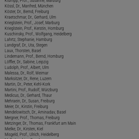
Klumpp, Prof., Susanne, Marburg
Kössl, Dr., Manfred, München
Köster, Dr., Bernd, Freiburg
Kraetschmar, Dr., Gerhard, Ulm
Krieglstein, Prof., Josef, Marburg
Krieglstein, Prof., Kerstin, Homburg
Kuschinsky, Prof., Wolfgang, Heidelberg
Lahrtz, Stephanie, Hamburg
Landgraf, Dr., Uta, Stegen
Laux, Thorsten, Basel
Lindemann, Prof., Bernd, Homburg
Löffler, Dr., Sabine, Leipzig
Ludolph, Prof., Albert, Ulm
Malessa, Dr., Rolf, Weimar
Marksitzer, Dr., Rene, Luzern
Martin, Dr., Peter, Kehl-Kork
Martini, Prof., Rudolf, Würzburg
Medicus, Dr., Gerhard, Thaur
Mehraein, Dr., Susan, Freiburg
Meier, Dr., Kirstin, Freiburg
Mendelowitsch, Dr., Aminadav, Basel
Mergner, Prof., Thomas, Freiburg
Metzinger, Dr., Thomas, Frankfurt am Main
Mielke, Dr., Kirsten, Kiel
Misgeld, Prof., Ulrich, Heidelberg