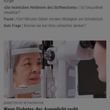
Burger
»Die heimlichen Heldinnen des Stoffwechsels«
| Ist Gesundheit
steuerbar?
Pause
| Fünf Minuten Gehen mindern Müdigkeit am Schreibtisch
Gute Frage
| Können wir bei Hitze schlechter denken?
DIABETISCHE RETINOPATHIE
:
Wenn Diabetes das Augenlicht raubt