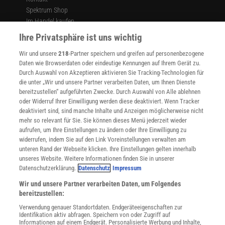
Spektrum Shop
Im Handel kaufen
Presse
Ihre Privatsphäre ist uns wichtig
Verträge kündigen
Wir und unsere
218
-Partner speichern und greifen auf personenbezogene
Widerruf
Daten wie Browserdaten oder eindeutige Kennungen auf Ihrem Gerät zu.
INFO
Durch Auswahl von Akzeptieren aktivieren Sie Tracking-Technologien für
Mediadaten
die unter „Wir und unsere Partner verarbeiten Daten, um Ihnen Dienste
bereitzustellen“ aufgeführten Zwecke. Durch Auswahl von Alle ablehnen
Datenschutz
oder Widerruf Ihrer Einwilligung werden diese deaktiviert. Wenn Tracker
Nutzungsbedingungen
deaktiviert sind, sind manche Inhalte und Anzeigen möglicherweise nicht
Cookie-Einstellungen
mehr so relevant für Sie. Sie können dieses Menü jederzeit wieder
Utiq verwalten
aufrufen, um Ihre Einstellungen zu ändern oder Ihre Einwilligung zu
Nutzungsbasierte Onlinewerbung
widerrufen, indem Sie auf den Link Voreinstellungen verwalten am
Alle Artikel
unteren Rand der Webseite klicken. Ihre Einstellungen gelten innerhalb
unseres Website. Weitere Informationen finden Sie in unserer
Impressum
Datenschutzerklärung.
Datenschutz
Impressum
WEITERE ANGEBOTE
Wir und unsere Partner verarbeiten Daten, um Folgendes
Angebote für Schulen
bereitzustellen:
Angebote für Institutionen
Verwendung genauer Standortdaten. Endgeräteeigenschaften zur
Sprachen lernen mit Gymglish
Identifikation aktiv abfragen. Speichern von oder Zugriff auf
Lexika
Informationen auf einem Endgerät. Personalisierte Werbung und Inhalte,