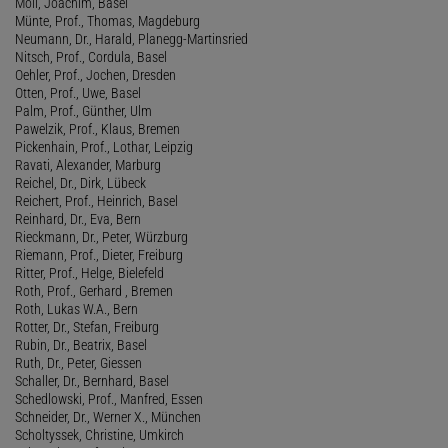
Moll, Joachim, Basel
Münte, Prof., Thomas, Magdeburg
Neumann, Dr., Harald, Planegg-Martinsried
Nitsch, Prof., Cordula, Basel
Oehler, Prof., Jochen, Dresden
Otten, Prof., Uwe, Basel
Palm, Prof., Günther, Ulm
Pawelzik, Prof., Klaus, Bremen
Pickenhain, Prof., Lothar, Leipzig
Ravati, Alexander, Marburg
Reichel, Dr., Dirk, Lübeck
Reichert, Prof., Heinrich, Basel
Reinhard, Dr., Eva, Bern
Rieckmann, Dr., Peter, Würzburg
Riemann, Prof., Dieter, Freiburg
Ritter, Prof., Helge, Bielefeld
Roth, Prof., Gerhard , Bremen
Roth, Lukas W.A., Bern
Rotter, Dr., Stefan, Freiburg
Rubin, Dr., Beatrix, Basel
Ruth, Dr., Peter, Giessen
Schaller, Dr., Bernhard, Basel
Schedlowski, Prof., Manfred, Essen
Schneider, Dr., Werner X., München
Scholtyssek, Christine, Umkirch