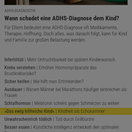
ADHS-DIAGNOSTIK
:
Wann schadet eine ADHS-Diagnose dem Kind?
Für Eltern bedeutet eine ADHS-Diagnose oft Medikamente,
Therapie, Hoffnung. Doch alles, was danach folgt, kann für Kind
und Familie zur großen Belastung werden.
Infertilität
| Mehr Unfruchtbarkeit bei spätem Kinderwunsch
Krebs verstehen
| Erhöhen Hormonpräparate das
Brustkrebsrisiko?
Sicher helfen
| Wie hilft man Ertrinkenden?
Ausdauer
| Warum Männer bei Marathons häufiger einbrechen als
Frauen
Schlafhormon
| Melatonin scheint gegen Schmerzen zu wirken
»Das ewig hilfreiche Kind«
| Kindheit als Echokammer
Unwahrscheinlich tödlich
| Tod durch Grillbürste
Besser essen
| Künstliche Intelligenz entwickelt den optimalen