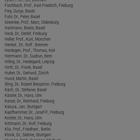
Fischbach, Prof., Karl-Friedrich, Freiburg
Frey, Dunja, Basel
Fuhr, Dr., Peter, Basel
Greenlee, Prof., Marc, Oldenburg
Hartmann, Beate, Basel
Heck, Dr., Detlef, Freiburg
Heller, Prof., Kurt, München
Henkel , Dr., Rolf , Bremen
Herdegen, Prof., Thomas, Kiel
Herrmann, Dr., Gudrun, Bern
Hilbig, Dr., Heidegard, Leipzig
Hirth, Dr., Frank, Basel
Huber, Dr., Gerhard, Zürich
Hund, Martin, Basel
Illing, Dr., Robert Benjamin, Freiburg
Käch, Dr., Stefanie, Basel
Kästler, Dr., Hans, Ulm
Kaiser, Dr., Reinhard, Freiburg
Kaluza, Jan, Stuttgart
Kapfhammer, Dr., Josef P., Freiburg
Kestler, Dr., Hans, Ulm
Kittmann, Dr., Rolf, Freiburg
Klix, Prof., Friedhart , Berlin
Klonk, Dr., Sabine, Stuttgart