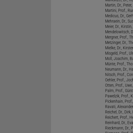
Martin, Dr., Peter
Martini, Prof., R
Medicus, Dr., Ger
Mehraein, Dr., Su
Meier, Dr., Kirstin
Mendelowitsch, D
Mergner, Prof., T
Metzinger, Dr., 
Mielke, Dr., Kirste
Misgeld, Prof., Ul
Moll, Joachim, B
Münte, Prof., T
Neumann, Dr., Ha
Nitsch, Prof., Co
Oehler, Prof., Jo
Otten, Prof., Uwe
Palm, Prof., Günt
Pawelzik, Prof., 
Pickenhain, Prof.,
Ravati, Alexande
Reichel, Dr., Dirk
Reichert, Prof., H
Reinhard, Dr., Ev
Rieckmann, Dr., 