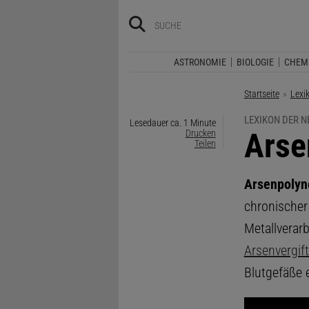
ASTRONOMIE
BIOLOGIE
CHEM
Startseite
Lexi
LEXIKON DER 
Lesedauer ca. 1 Minute
:
Arse
Drucken
Teilen
Arsenpolyn
chronischer 
Metallverar
Arsenvergif
Blutgefäße 