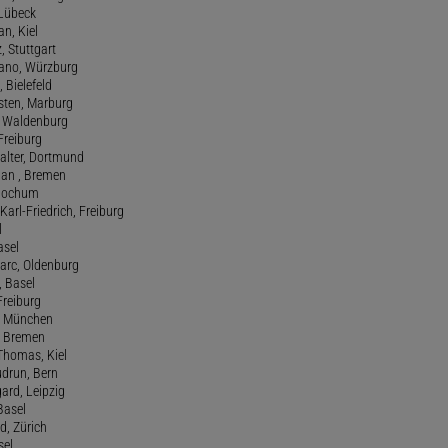
 Lübeck
an, Kiel
z, Stuttgart
efano, Würzburg
, Bielefeld
rsten, Marburg
n, Waldenburg
 Freiburg
Walter, Dortmund
tian , Bremen
, Bochum
Karl-Friedrich, Freiburg
l
asel
Marc, Oldenburg
 Basel
 Freiburg
rt, München
 , Bremen
 Thomas, Kiel
udrun, Bern
gard, Leipzig
 Basel
d, Zürich
sel