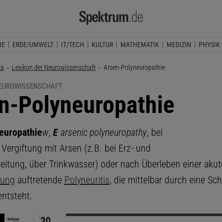
IE
ERDE/UMWELT
IT/TECH
KULTUR
MATHEMATIK
MEDIZIN
PHYSIK
ka
Lexikon der Neurowissenschaft
Aktuelle Seite:
Arsen-Polyneuropathie
NEUROWISSENSCHAFT
n-Polyneuropathie
europathie
w
,
E
arsenic polyneuropathy
, bei
Vergiftung mit Arsen (z.B. bei Erz- und
beitung, über Trinkwasser) oder nach Überleben einer aku
tung
auftretende
Polyneuritis
, die mittelbar durch eine Sc
entsteht.