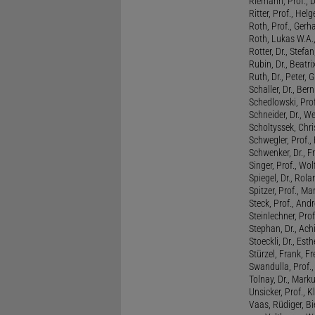
Riemann, Prof., D
Ritter, Prof., Helg
Roth, Prof., Gerh
Roth, Lukas W.A.
Rotter, Dr., Stefa
Rubin, Dr., Beatri
Ruth, Dr., Peter, 
Schaller, Dr., Ber
Schedlowski, Prof
Schneider, Dr., W
Scholtyssek, Chri
Schwegler, Prof.,
Schwenker, Dr., F
Singer, Prof., Wo
Spiegel, Dr., Rola
Spitzer, Prof., M
Steck, Prof., And
Steinlechner, Pro
Stephan, Dr., Ac
Stoeckli, Dr., Esth
Stürzel, Frank, Fr
Swandulla, Prof.,
Tolnay, Dr., Mark
Unsicker, Prof., K
Vaas, Rüdiger, B