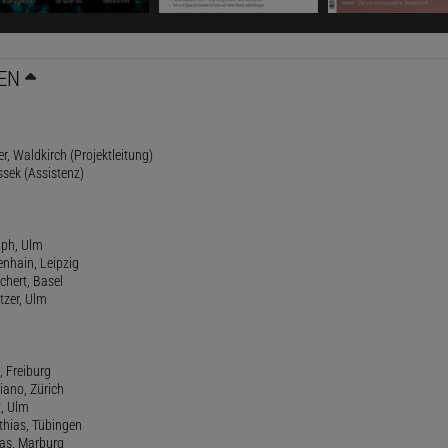
EN
r, Waldkirch (Projektleitung)
ssek (Assistenz)
lph, Ulm
enhain, Leipzig
chert, Basel
tzer, Ulm
, Freiburg
riano, Zürich
t, Ulm
athias, Tübingen
eas, Marburg