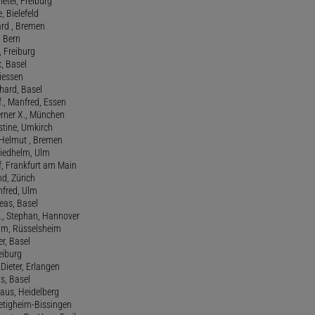
ieter, Freiburg
e, Bielefeld
ard , Bremen
, Bern
n, Freiburg
x, Basel
Giessen
nhard, Basel
., Manfred, Essen
erner X., München
stine, Umkirch
 Helmut , Bremen
riedhelm, Ulm
lf, Frankfurt am Main
nd, Zürich
anfred, Ulm
reas, Basel
f., Stephan, Hannover
him, Rüsselsheim
er, Basel
eiburg
 Dieter, Erlangen
us, Basel
laus, Heidelberg
ietigheim-Bissingen