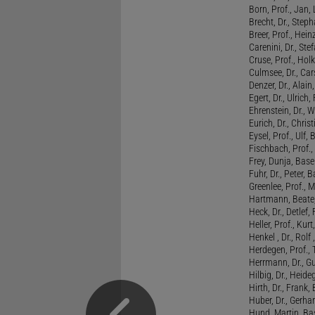
Born, Prof., Jan,
Brecht, Dr., Steph
Breer, Prof., Hein
Carenini, Dr., St
Cruse, Prof., Holk
Culmsee, Dr., Ca
Denzer, Dr., Alai
Egert, Dr., Ulrich,
Ehrenstein, Dr., 
Eurich, Dr., Chris
Eysel, Prof., Ulf
Fischbach, Prof., 
Frey, Dunja, Base
Fuhr, Dr., Peter, B
Greenlee, Prof., 
Hartmann, Beate,
Heck, Dr., Detlef,
Heller, Prof., Ku
Henkel , Dr., Rolf
Herdegen, Prof.,
Herrmann, Dr., G
Hilbig, Dr., Heide
Hirth, Dr., Frank,
Huber, Dr., Gerhar
Hund, Martin, Ba