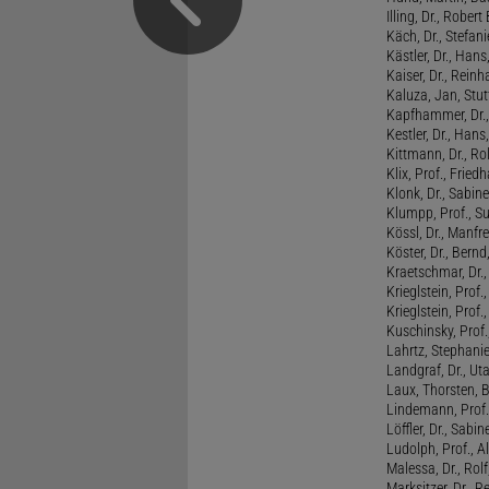
Illing, Dr., Rober
Käch, Dr., Stefani
Kästler, Dr., Hans
Kaiser, Dr., Reinh
Kaluza, Jan, Stut
Kapfhammer, Dr., 
Kestler, Dr., Hans
Kittmann, Dr., Rol
Klix, Prof., Friedh
Klonk, Dr., Sabine
Klumpp, Prof., S
Kössl, Dr., Manf
Köster, Dr., Bernd
Kraetschmar, Dr.,
Krieglstein, Prof.
Krieglstein, Prof
Kuschinsky, Prof.
Lahrtz, Stephani
Landgraf, Dr., Ut
Laux, Thorsten, 
Lindemann, Prof
Löffler, Dr., Sabin
Ludolph, Prof., A
Malessa, Dr., Rol
Marksitzer, Dr., R