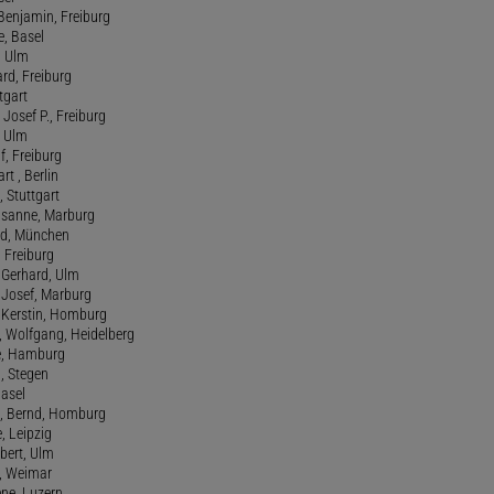
t Benjamin, Freiburg
e, Basel
, Ulm
ard, Freiburg
tgart
Josef P., Freiburg
, Ulm
f, Freiburg
art , Berlin
, Stuttgart
usanne, Marburg
red, München
, Freiburg
 Gerhard, Ulm
, Josef, Marburg
., Kerstin, Homburg
, Wolfgang, Heidelberg
e, Hamburg
a, Stegen
Basel
., Bernd, Homburg
e, Leipzig
lbert, Ulm
f, Weimar
ene, Luzern