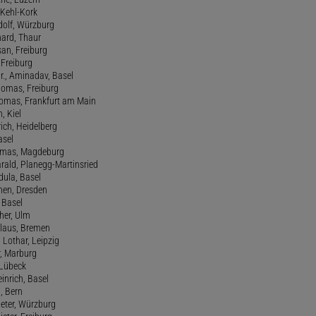
, Kehl-Kork
udolf, Würzburg
hard, Thaur
san, Freiburg
, Freiburg
r., Aminadav, Basel
homas, Freiburg
Thomas, Frankfurt am Main
n, Kiel
rich, Heidelberg
asel
homas, Magdeburg
rald, Planegg-Martinsried
rdula, Basel
chen, Dresden
, Basel
her, Ulm
Klaus, Bremen
 Lothar, Leipzig
r, Marburg
, Lübeck
einrich, Basel
a, Bern
Peter, Würzburg