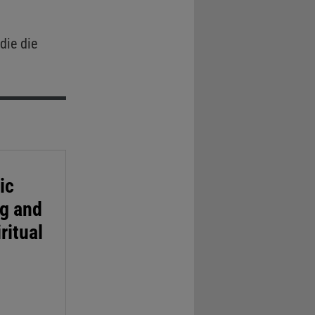
die die
ic
ng and
ritual