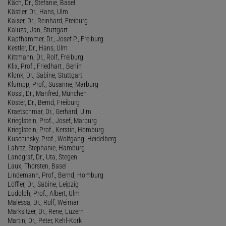
Käch, Dr., Stefanie, Basel
Kästler, Dr., Hans, Ulm
Kaiser, Dr., Reinhard, Freiburg
Kaluza, Jan, Stuttgart
Kapfhammer, Dr., Josef P., Freiburg
Kestler, Dr., Hans, Ulm
Kittmann, Dr., Rolf, Freiburg
Klix, Prof., Friedhart , Berlin
Klonk, Dr., Sabine, Stuttgart
Klumpp, Prof., Susanne, Marburg
Kössl, Dr., Manfred, München
Köster, Dr., Bernd, Freiburg
Kraetschmar, Dr., Gerhard, Ulm
Krieglstein, Prof., Josef, Marburg
Krieglstein, Prof., Kerstin, Homburg
Kuschinsky, Prof., Wolfgang, Heidelberg
Lahrtz, Stephanie, Hamburg
Landgraf, Dr., Uta, Stegen
Laux, Thorsten, Basel
Lindemann, Prof., Bernd, Homburg
Löffler, Dr., Sabine, Leipzig
Ludolph, Prof., Albert, Ulm
Malessa, Dr., Rolf, Weimar
Marksitzer, Dr., Rene, Luzern
Martin, Dr., Peter, Kehl-Kork