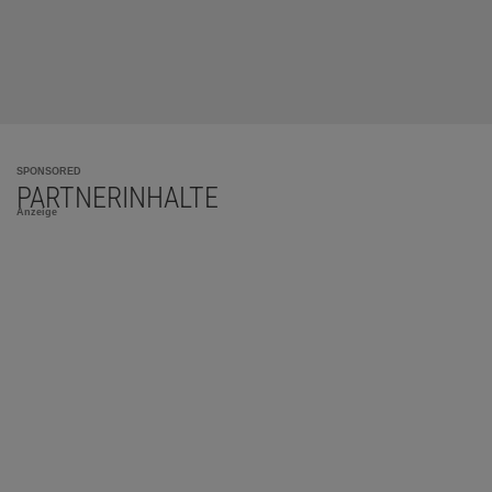
SPONSORED
PARTNERINHALTE
Anzeige