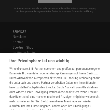
Sie können unsere Newsletter jederzeit wieder abbestellen. Infos zu unserem Umgang
mit Ihren personenbezogenen Daten finden Sie in unserer
Datenschutzerklärung
.
SERVICES
Newsletter
Kontakt
Spektrum Shop
Im Handel kaufen
Presse
Ihre Privatsphäre ist uns wichtig
Verträge kündigen
Wir und unsere
218
-Partner speichern und greifen auf personenbezogene
Widerruf
Daten wie Browserdaten oder eindeutige Kennungen auf Ihrem Gerät zu.
INFO
Durch Auswahl von Akzeptieren aktivieren Sie Tracking-Technologien für
Mediadaten
die unter „Wir und unsere Partner verarbeiten Daten, um Ihnen Dienste
bereitzustellen“ aufgeführten Zwecke. Durch Auswahl von Alle ablehnen
Datenschutz
oder Widerruf Ihrer Einwilligung werden diese deaktiviert. Wenn Tracker
Nutzungsbedingungen
deaktiviert sind, sind manche Inhalte und Anzeigen möglicherweise nicht
Cookie-Einstellungen
mehr so relevant für Sie. Sie können dieses Menü jederzeit wieder
Utiq verwalten
aufrufen, um Ihre Einstellungen zu ändern oder Ihre Einwilligung zu
Nutzungsbasierte Onlinewerbung