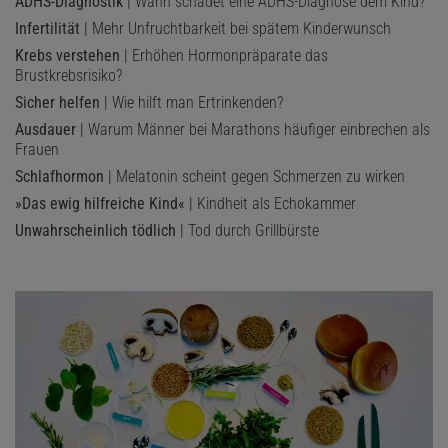
ADHS-Diagnostik
| Wann schadet eine ADHS-Diagnose dem Kind?
Infertilität
| Mehr Unfruchtbarkeit bei spätem Kinderwunsch
Krebs verstehen
| Erhöhen Hormonpräparate das
Brustkrebsrisiko?
Sicher helfen
| Wie hilft man Ertrinkenden?
Ausdauer
| Warum Männer bei Marathons häufiger einbrechen als
Frauen
Schlafhormon
| Melatonin scheint gegen Schmerzen zu wirken
»Das ewig hilfreiche Kind«
| Kindheit als Echokammer
Unwahrscheinlich tödlich
| Tod durch Grillbürste