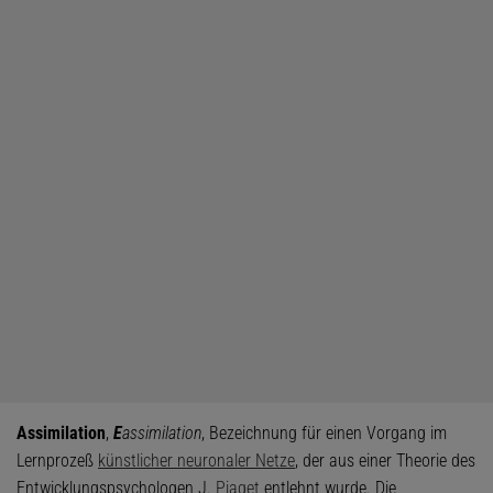
Assimilation
,
E
assimilation
, Bezeichnung für einen Vorgang im
Lernprozeß
künstlicher neuronaler Netze
, der aus einer Theorie des
Entwicklungspsychologen J.
Piaget
entlehnt wurde. Die