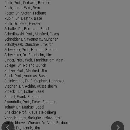
Roth, Prof., Gerhard , Bremen
Roth, Lukas W.A., Bern
Rotter, Dr., Stefan, Freiburg
Rubin, Dr., Beatrix, Basel
Ruth, Dr., Peter, Giessen
Schaller, Dr., Bernhard, Basel
Schedlowski, Prof., Manfred, Essen
Schneider, Dr., Werner X., München
Scholtyssek, Christine, Umkirch
Schwegler, Prof., Helmut , Bremen
Schwenker, Dr., Friedhelm, Ulm
Singer, Prof., Wolf, Frankfurt am Main
Spiegel, Dr., Roland, Zürich
Spitzer, Prof., Manfred, Ulm
Steck, Prof., Andreas, Basel
Steinlechner, Prof., Stephan, Hannover
Stephan, Dr., Achim, Rüsselsheim
Stoeckli, Dr., Esther, Basel
Stürzel, Frank, Freiburg
Swandulla, Prof., Dieter, Erlangen
Tolnay, Dr., Markus, Basel
Unsicker, Prof., Klaus, Heidelberg
Vaas, Rüdiger, Bietigheim-Bissingen
van Velthoven-Wurster, Dr., Vera, Freiburg
Walter, Dr., Henrik, Ulm