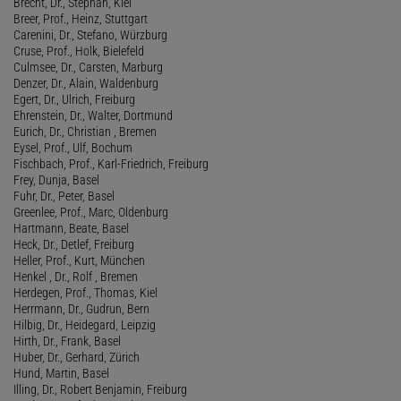
Brecht, Dr., Stephan, Kiel
Breer, Prof., Heinz, Stuttgart
Carenini, Dr., Stefano, Würzburg
Cruse, Prof., Holk, Bielefeld
Culmsee, Dr., Carsten, Marburg
Denzer, Dr., Alain, Waldenburg
Egert, Dr., Ulrich, Freiburg
Ehrenstein, Dr., Walter, Dortmund
Eurich, Dr., Christian , Bremen
Eysel, Prof., Ulf, Bochum
Fischbach, Prof., Karl-Friedrich, Freiburg
Frey, Dunja, Basel
Fuhr, Dr., Peter, Basel
Greenlee, Prof., Marc, Oldenburg
Hartmann, Beate, Basel
Heck, Dr., Detlef, Freiburg
Heller, Prof., Kurt, München
Henkel , Dr., Rolf , Bremen
Herdegen, Prof., Thomas, Kiel
Herrmann, Dr., Gudrun, Bern
Hilbig, Dr., Heidegard, Leipzig
Hirth, Dr., Frank, Basel
Huber, Dr., Gerhard, Zürich
Hund, Martin, Basel
Illing, Dr., Robert Benjamin, Freiburg