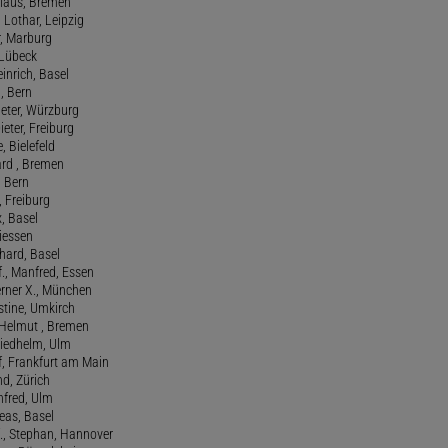
Klaus, Bremen
 Lothar, Leipzig
r, Marburg
, Lübeck
einrich, Basel
a, Bern
Peter, Würzburg
ieter, Freiburg
e, Bielefeld
ard , Bremen
, Bern
n, Freiburg
x, Basel
Giessen
nhard, Basel
., Manfred, Essen
erner X., München
stine, Umkirch
 Helmut , Bremen
riedhelm, Ulm
lf, Frankfurt am Main
nd, Zürich
anfred, Ulm
reas, Basel
f., Stephan, Hannover