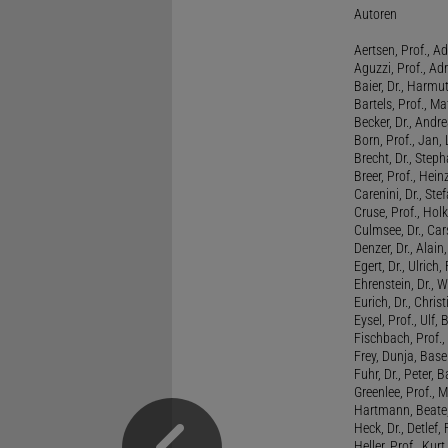
Autoren
Aertsen, Prof., Ad
Aguzzi, Prof., Ad
Baier, Dr., Harmu
Bartels, Prof., M
Becker, Dr., Andr
Born, Prof., Jan,
Brecht, Dr., Steph
Breer, Prof., Hein
Carenini, Dr., St
Cruse, Prof., Holk
Culmsee, Dr., Ca
Denzer, Dr., Alai
Egert, Dr., Ulrich,
Ehrenstein, Dr., 
Eurich, Dr., Chris
Eysel, Prof., Ulf
Fischbach, Prof., 
Frey, Dunja, Base
Fuhr, Dr., Peter, B
Greenlee, Prof., 
Hartmann, Beate,
Heck, Dr., Detlef,
Heller, Prof., Ku