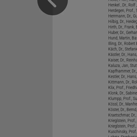
Henkel , Dr., Rolf
Herdegen, Prof.,
Herrmann, Dr., G
Hilbig, Dr., Heide
Hirth, Dr., Frank,
Huber, Dr., Gerhar
Hund, Martin, Ba
Illing, Dr., Rober
Käch, Dr., Stefani
Kästler, Dr., Hans
Kaiser, Dr., Reinh
Kaluza, Jan, Stut
Kapfhammer, Dr., 
Kestler, Dr., Hans
Kittmann, Dr., Rol
Klix, Prof., Friedh
Klonk, Dr., Sabine
Klumpp, Prof., S
Kössl, Dr., Manf
Köster, Dr., Bernd
Kraetschmar, Dr.,
Krieglstein, Prof.
Krieglstein, Prof
Kuschinsky, Prof.
Lahrtz, Stephani