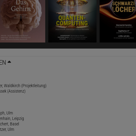
EN
r, Waldkirch (Projektleitung)
ssek (Assistenz)
lph, Ulm
enhain, Leipzig
chert, Basel
tzer, Ulm