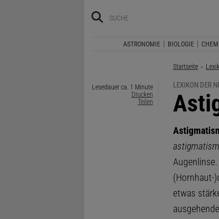
ASTRONOMIE
BIOLOGIE
CHEM
Startseite
Lexi
LEXIKON DER 
Lesedauer ca. 1 Minute
:
Asti
Drucken
Teilen
Astigmatis
astigmatis
Augenlinse.
(Hornhaut-)o
etwas stärk
ausgehende 