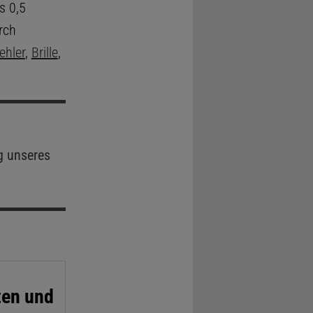
s 0,5
rch
ehler
,
Brille
,
g unseres
nten und