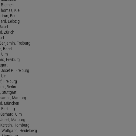
 , Bremen
 Thomas, Kiel
udrun, Bern
gard, Leipzig
 Basel
d, Zürich
sel
t Benjamin, Freiburg
e, Basel
, Ulm
ard, Freiburg
tgart
Josef P., Freiburg
, Ulm
f, Freiburg
art , Berlin
, Stuttgart
usanne, Marburg
red, München
, Freiburg
 Gerhard, Ulm
, Josef, Marburg
., Kerstin, Homburg
, Wolfgang, Heidelberg
e, Hamburg