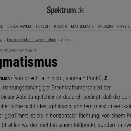
IE
ERDE/UMWELT
IT/TECH
KULTUR
MATHEMATIK
MEDIZIN
PHYSIK
ka
Lexikon der Neurowissenschaft
Aktuelle Seite:
Astigmatismus
NEUROWISSENSCHAFT
gmatismus
mus
m
[von griech. a- = nicht, stigma = Punkt],
E
m
, richtungsabhängiger Brechkraftunterschied der
 Dieser Abbildungsfehler ist dadurch bedingt, daß die Cor
berfläche nicht ideal sphärisch, sondern meist in vertika
er gekrümmt ist als in horizontaler Richtung: von einem P
Strahlen werden nicht in einem Bildpunkt, sondern in zw