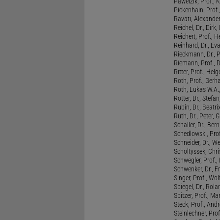
Pawelzik, Prof., 
Pickenhain, Prof.,
Ravati, Alexande
Reichel, Dr., Dirk
Reichert, Prof., H
Reinhard, Dr., Ev
Rieckmann, Dr., 
Riemann, Prof., D
Ritter, Prof., Helg
Roth, Prof., Gerh
Roth, Lukas W.A.
Rotter, Dr., Stefa
Rubin, Dr., Beatri
Ruth, Dr., Peter, 
Schaller, Dr., Ber
Schedlowski, Prof
Schneider, Dr., W
Scholtyssek, Chri
Schwegler, Prof.,
Schwenker, Dr., F
Singer, Prof., Wo
Spiegel, Dr., Rola
Spitzer, Prof., M
Steck, Prof., And
Steinlechner, Pro