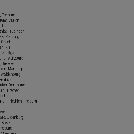
, Freiburg
riano, Zürich
t, Ulm
athias, Tübingen
eas, Marburg
 Lübeck
an, Kiel
z, Stuttgart
efano, Würzburg
, Bielefeld
rsten, Marburg
n, Waldenburg
 Freiburg
Walter, Dortmund
tian , Bremen
, Bochum
Karl-Friedrich, Freiburg
l
asel
Marc, Oldenburg
 Basel
 Freiburg
rt, München