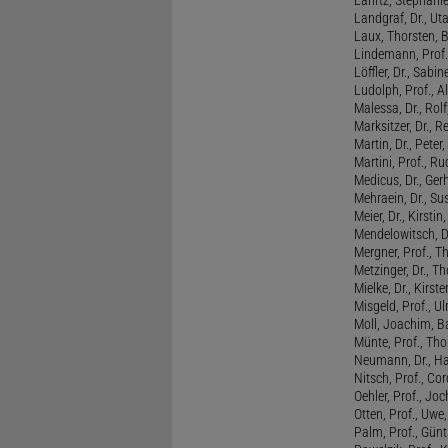
Landgraf, Dr., Ut
Laux, Thorsten, 
Lindemann, Prof
Löffler, Dr., Sabin
Ludolph, Prof., A
Malessa, Dr., Rol
Marksitzer, Dr., R
Martin, Dr., Peter
Martini, Prof., R
Medicus, Dr., Ger
Mehraein, Dr., Su
Meier, Dr., Kirstin
Mendelowitsch, D
Mergner, Prof., T
Metzinger, Dr., 
Mielke, Dr., Kirste
Misgeld, Prof., Ul
Moll, Joachim, B
Münte, Prof., T
Neumann, Dr., Ha
Nitsch, Prof., Co
Oehler, Prof., Jo
Otten, Prof., Uwe
Palm, Prof., Günt