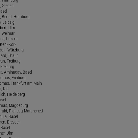
a, Stegen
Basel
., Bernd, Homburg
e, Leipzig
lbert, Ulm
f, Weimar
ene, Luzern
, Kehl-Kork
udolf, Würzburg
hard, Thaur
san, Freiburg
, Freiburg
r., Aminadav, Basel
homas, Freiburg
Thomas, Frankfurt am Main
n, Kiel
rich, Heidelberg
asel
homas, Magdeburg
rald, Planegg-Martinsried
rdula, Basel
chen, Dresden
, Basel
her, Ulm