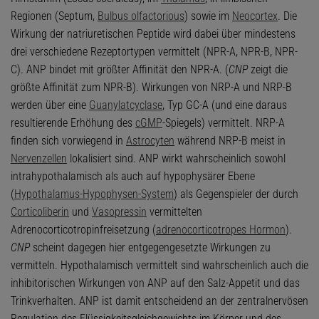
Regionen (Septum,
Bulbus olfactorious
) sowie im
Neocortex
. Die
Wirkung der natriuretischen Peptide wird dabei über mindestens
drei verschiedene Rezeptortypen vermittelt (NPR-A, NPR-B, NPR-
C). ANP bindet mit größter Affinität den NPR-A. (
CNP
zeigt die
größte Affinität zum NPR-B). Wirkungen von NRP-A und NRP-B
werden über eine
Guanylatcyclase
, Typ GC-A (und eine daraus
resultierende Erhöhung des
cGMP
-Spiegels) vermittelt. NRP-A
finden sich vorwiegend in
Astrocyten
während NRP-B meist in
Nervenzellen
lokalisiert sind. ANP wirkt wahrscheinlich sowohl
intrahypothalamisch als auch auf hypophysärer Ebene
(
Hypothalamus-Hypophysen-System
) als Gegenspieler der durch
Corticoliberin
und
Vasopressin
vermittelten
Adrenocorticotropinfreisetzung (
adrenocorticotropes Hormon
).
CNP
scheint dagegen hier entgegengesetzte Wirkungen zu
vermitteln. Hypothalamisch vermittelt sind wahrscheinlich auch die
inhibitorischen Wirkungen von ANP auf den Salz-Appetit und das
Trinkverhalten. ANP ist damit entscheidend an der zentralnervösen
Regulation des Flüssigkeitsgleichgewichts im Körper und des