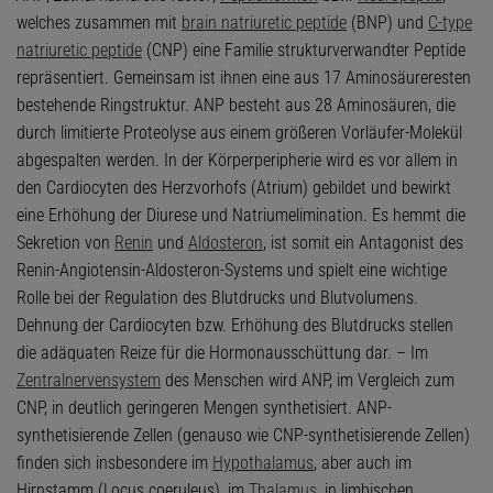
welches zusammen mit
brain natriuretic peptide
(BNP) und
C-type
natriuretic peptide
(CNP) eine Familie strukturverwandter Peptide
repräsentiert. Gemeinsam ist ihnen eine aus 17 Aminosäureresten
bestehende Ringstruktur. ANP besteht aus 28 Aminosäuren, die
durch limitierte Proteolyse aus einem größeren Vorläufer-Molekül
abgespalten werden. In der Körperperipherie wird es vor allem in
den Cardiocyten des Herzvorhofs (Atrium) gebildet und bewirkt
eine Erhöhung der Diurese und Natriumelimination. Es hemmt die
Sekretion von
Renin
und
Aldosteron
, ist somit ein Antagonist des
Renin-Angiotensin-Aldosteron-Systems und spielt eine wichtige
Rolle bei der Regulation des Blutdrucks und Blutvolumens.
Dehnung der Cardiocyten bzw. Erhöhung des Blutdrucks stellen
die adäquaten Reize für die Hormonausschüttung dar. – Im
Zentralnervensystem
des Menschen wird ANP, im Vergleich zum
CNP, in deutlich geringeren Mengen synthetisiert. ANP-
synthetisierende Zellen (genauso wie CNP-synthetisierende Zellen)
finden sich insbesondere im
Hypothalamus
, aber auch im
Hirnstamm (Locus coeruleus), im
Thalamus
, in limbischen