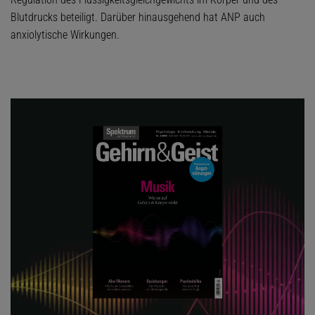
Blutdrucks beteiligt. Darüber hinausgehend hat ANP auch
anxiolytische Wirkungen.