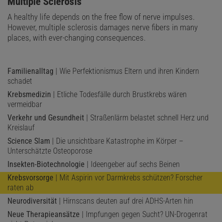
:
Multiple Sclerosis
A healthy life depends on the free flow of nerve impulses.
However, multiple sclerosis damages nerve fibers in many
places, with ever-changing consequences.
Familienalltag
| Wie Perfektionismus Eltern und ihren Kindern
schadet
Krebsmedizin
| Etliche Todesfälle durch Brustkrebs wären
vermeidbar
Verkehr und Gesundheit
| Straßenlärm belastet schnell Herz und
Kreislauf
Science Slam
| Die unsichtbare Katastrophe im Körper –
Unterschätzte Osteoporose
Insekten-Biotechnologie
| Ideengeber auf sechs Beinen
Krebsvorsorge
| Mit Aspirin vor Darmkrebs schützen? Forscher
raten ab
Neurodiversität
| Hirnscans deuten auf drei ADHS-Arten hin
Neue Therapieansätze
| Impfungen gegen Sucht? UN-Drogenrat