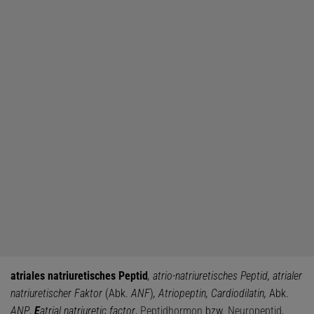
atriales natriuretisches Peptid
, atrio-natriuretisches Peptid, atrialer
natriuretischer Faktor
(Abk.
ANF
)
, Atriopeptin, Cardiodilatin,
Abk.
ANP
,
E
atrial natriuretic factor
,
Peptidhormon
bzw.
Neuropeptid
,