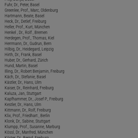
Fuhr, Dr., Peter, Basel
Greenlee, Prof., Marc, Oldenburg
Hartmann, Beate, Basel
Heck, Dr., Detlef, Freiburg
Heller, Prof., Kurt, München
Henkel , Dr., Rolf , Bremen
Herdegen, Prof., Thomas, Kiel
Herrmann, Dr., Gudrun, Bern
Hilbig, Dr., Heidegard, Leipzig
Hirth, Dr., Frank, Basel
Huber, Dr., Gerhard, Zürich
Hund, Martin, Basel
Illing, Dr., Robert Benjamin, Freiburg
Käch, Dr., Stefanie, Basel
Kästler, Dr., Hans, Ulm
Kaiser, Dr., Reinhard, Freiburg
Kaluza, Jan, Stuttgart
Kapfhammer, Dr., Josef P., Freiburg
Kestler, Dr., Hans, Ulm
Kittmann, Dr., Rolf, Freiburg
Klix, Prof., Friedhart , Berlin
Klonk, Dr., Sabine, Stuttgart
Klumpp, Prof., Susanne, Marburg
Kössl, Dr., Manfred, München
Köster, Dr., Bernd, Freiburg