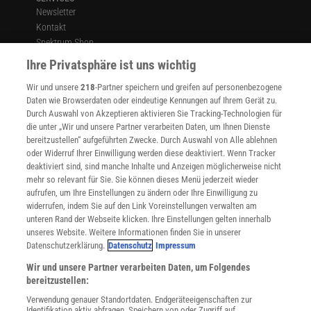
Newsletter
Kontakt
Spektrum Shop
Im Handel kaufen
Ihre Privatsphäre ist uns wichtig
Presse
Wir und unsere
218
-Partner speichern und greifen auf personenbezogene
Verträge kündigen
Daten wie Browserdaten oder eindeutige Kennungen auf Ihrem Gerät zu.
INFO
Durch Auswahl von Akzeptieren aktivieren Sie Tracking-Technologien für
Mediadaten
die unter „Wir und unsere Partner verarbeiten Daten, um Ihnen Dienste
bereitzustellen“ aufgeführten Zwecke. Durch Auswahl von Alle ablehnen
Datenschutz
oder Widerruf Ihrer Einwilligung werden diese deaktiviert. Wenn Tracker
Nutzungsbedingungen
deaktiviert sind, sind manche Inhalte und Anzeigen möglicherweise nicht
Cookie-Einstellungen
mehr so relevant für Sie. Sie können dieses Menü jederzeit wieder
Utiq verwalten
aufrufen, um Ihre Einstellungen zu ändern oder Ihre Einwilligung zu
Nutzungsbasierte Onlinewerbung
widerrufen, indem Sie auf den Link Voreinstellungen verwalten am
Alle Artikel
unteren Rand der Webseite klicken. Ihre Einstellungen gelten innerhalb
unseres Website. Weitere Informationen finden Sie in unserer
Impressum
Datenschutzerklärung.
Datenschutz
Impressum
WEITERE ANGEBOTE
Wir und unsere Partner verarbeiten Daten, um Folgendes
Angebote für Schulen
bereitzustellen:
Angebote für Institutionen
Verwendung genauer Standortdaten. Endgeräteeigenschaften zur
Sprachen lernen mit Gymglish
Identifikation aktiv abfragen. Speichern von oder Zugriff auf