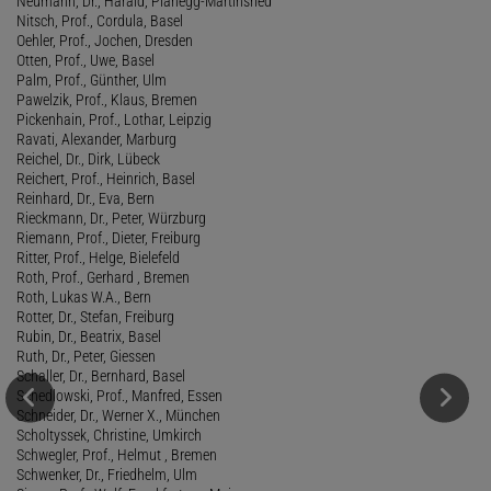
Neumann, Dr., Harald, Planegg-Martinsried
Nitsch, Prof., Cordula, Basel
Oehler, Prof., Jochen, Dresden
Otten, Prof., Uwe, Basel
Palm, Prof., Günther, Ulm
Pawelzik, Prof., Klaus, Bremen
Pickenhain, Prof., Lothar, Leipzig
Ravati, Alexander, Marburg
Reichel, Dr., Dirk, Lübeck
Reichert, Prof., Heinrich, Basel
Reinhard, Dr., Eva, Bern
Rieckmann, Dr., Peter, Würzburg
Riemann, Prof., Dieter, Freiburg
Ritter, Prof., Helge, Bielefeld
Roth, Prof., Gerhard , Bremen
Roth, Lukas W.A., Bern
Rotter, Dr., Stefan, Freiburg
Rubin, Dr., Beatrix, Basel
Ruth, Dr., Peter, Giessen
Schaller, Dr., Bernhard, Basel
Schedlowski, Prof., Manfred, Essen
Schneider, Dr., Werner X., München
Scholtyssek, Christine, Umkirch
Schwegler, Prof., Helmut , Bremen
Schwenker, Dr., Friedhelm, Ulm