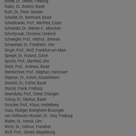
Rotter, Dr., Stefan, Freiburg
Rubin, Dr., Beatrix, Basel
Ruth, Dr., Peter, Giessen
Schaller, Dr., Bernhard, Basel
Schedlowski, Prof., Manfred, Essen
Schneider, Dr., Werner X., München
Scholtyssek, Christine, Umkirch
Schwegler, Prof., Helmut , Bremen
Schwenker, Dr., Friedhelm, Ulm
Singer, Prof., Wolf, Frankfurt am Main
Spiegel, Dr., Roland, Zürich
Spitzer, Prof., Manfred, Ulm
Steck, Prof., Andreas, Basel
Steinlechner, Prof., Stephan, Hannover
Stephan, Dr., Achim, Rüsselsheim
Stoeckli, Dr., Esther, Basel
Stürzel, Frank, Freiburg
Swandulla, Prof., Dieter, Erlangen
Tolnay, Dr., Markus, Basel
Unsicker, Prof., Klaus, Heidelberg
Vaas, Rüdiger, Bietigheim-Bissingen
van Velthoven-Wurster, Dr., Vera, Freiburg
Walter, Dr., Henrik, Ulm
Wicht, Dr., Helmut, Frankfurt
Wolf, Prof., Gerald, Magdeburg