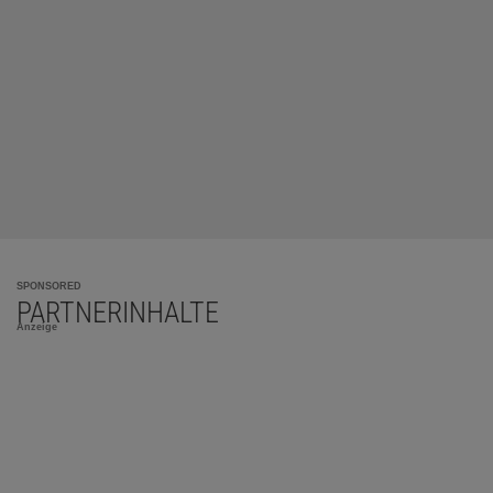
SPONSORED
PARTNERINHALTE
Anzeige