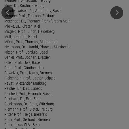
Mehraein, Dr., Susan, Freiburg
Meier, Dr., Kirstin, Freiburg
Mendelowitsch, Dr., Aminadav, Basel
Mergner, Prof., Thomas, Freiburg
Metzinger, Dr., Thomas, Frankfurt am Main
Mielke, Dr., Kirsten, Kiel
Misgeld, Prof., Ulrich, Heidelberg
Moll, Joachim, Basel
Münte, Prof., Thomas, Magdeburg
Neumann, Dr., Harald, Planegg-Martinsried
Nitsch, Prof., Cordula, Basel
Oehler, Prof., Jochen, Dresden
Otten, Prof., Uwe, Basel
Palm, Prof., Günther, Ulm
Pawelzik, Prof., Klaus, Bremen
Pickenhain, Prof., Lothar, Leipzig
Ravati, Alexander, Marburg
Reichel, Dr., Dirk, Lübeck
Reichert, Prof., Heinrich, Basel
Reinhard, Dr., Eva, Bern
Rieckmann, Dr., Peter, Würzburg
Riemann, Prof., Dieter, Freiburg
Ritter, Prof., Helge, Bielefeld
Roth, Prof., Gerhard , Bremen
Roth, Lukas W.A., Bern