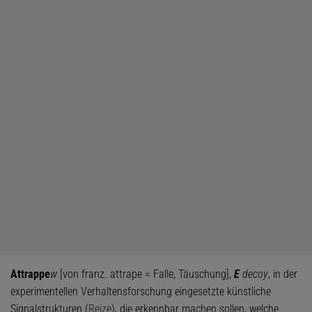
Attrappe
w
[von franz. attrape = Falle, Täuschung],
E
decoy
, in der
experimentellen Verhaltensforschung eingesetzte künstliche
Signalstrukturen (
Reize
), die erkennbar machen sollen, welche