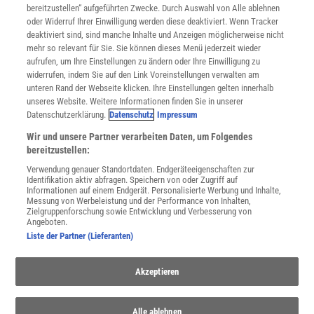
bereitzustellen“ aufgeführten Zwecke. Durch Auswahl von Alle ablehnen
Datenschutz
oder Widerruf Ihrer Einwilligung werden diese deaktiviert. Wenn Tracker
Nutzungsbedingungen
deaktiviert sind, sind manche Inhalte und Anzeigen möglicherweise nicht
Cookie-Einstellungen
mehr so relevant für Sie. Sie können dieses Menü jederzeit wieder
Utiq verwalten
aufrufen, um Ihre Einstellungen zu ändern oder Ihre Einwilligung zu
Nutzungsbasierte Onlinewerbung
widerrufen, indem Sie auf den Link Voreinstellungen verwalten am
Alle Artikel
unteren Rand der Webseite klicken. Ihre Einstellungen gelten innerhalb
unseres Website. Weitere Informationen finden Sie in unserer
Impressum
Datenschutzerklärung.
Datenschutz
Impressum
WEITERE ANGEBOTE
Wir und unsere Partner verarbeiten Daten, um Folgendes
Angebote für Schulen
bereitzustellen:
Angebote für Institutionen
Verwendung genauer Standortdaten. Endgeräteeigenschaften zur
Sprachen lernen mit Gymglish
Identifikation aktiv abfragen. Speichern von oder Zugriff auf
Lexika
Informationen auf einem Endgerät. Personalisierte Werbung und Inhalte,
Messung von Werbeleistung und der Performance von Inhalten,
Für Spektrum schreiben
Zielgruppenforschung sowie Entwicklung und Verbesserung von
Zugänglichkeitserklärung
Angeboten.
Liste der Partner (Lieferanten)
WEBSEITEN
KielSCN
Wissenschaft in die Schulen
Akzeptieren
SciLogs
Alle ablehnen