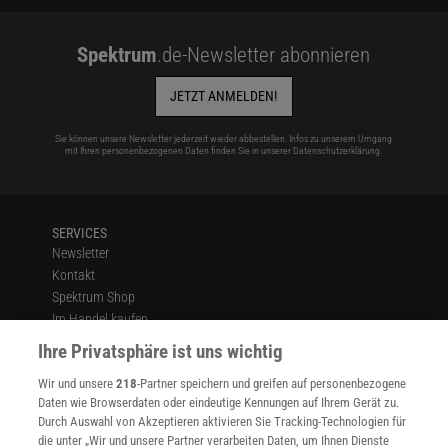
Spektrum
.de-Newsletter abonnieren
JETZT ANMELDEN!
Sie können unsere Newsletter jederzeit wieder abbestellen. Infos zu unserem Umgang
mit Ihren personenbezogenen Daten finden Sie in unserer
Datenschutzerklärung
.
SERVICES
Newsletter
Kontakt
Spektrum Shop
Im Handel kaufen
Presse
Ihre Privatsphäre ist uns wichtig
Verträge kündigen
Wir und unsere
218
-Partner speichern und greifen auf personenbezogene
Widerruf
Daten wie Browserdaten oder eindeutige Kennungen auf Ihrem Gerät zu.
INFO
Durch Auswahl von Akzeptieren aktivieren Sie Tracking-Technologien für
Mediadaten
die unter „Wir und unsere Partner verarbeiten Daten, um Ihnen Dienste