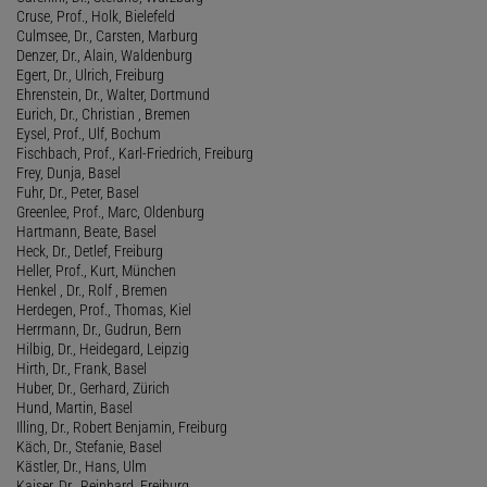
Cruse, Prof., Holk, Bielefeld
Culmsee, Dr., Carsten, Marburg
Denzer, Dr., Alain, Waldenburg
Egert, Dr., Ulrich, Freiburg
Ehrenstein, Dr., Walter, Dortmund
Eurich, Dr., Christian , Bremen
Eysel, Prof., Ulf, Bochum
Fischbach, Prof., Karl-Friedrich, Freiburg
Frey, Dunja, Basel
Fuhr, Dr., Peter, Basel
Greenlee, Prof., Marc, Oldenburg
Hartmann, Beate, Basel
Heck, Dr., Detlef, Freiburg
Heller, Prof., Kurt, München
Henkel , Dr., Rolf , Bremen
Herdegen, Prof., Thomas, Kiel
Herrmann, Dr., Gudrun, Bern
Hilbig, Dr., Heidegard, Leipzig
Hirth, Dr., Frank, Basel
Huber, Dr., Gerhard, Zürich
Hund, Martin, Basel
Illing, Dr., Robert Benjamin, Freiburg
Käch, Dr., Stefanie, Basel
Kästler, Dr., Hans, Ulm
Kaiser, Dr., Reinhard, Freiburg