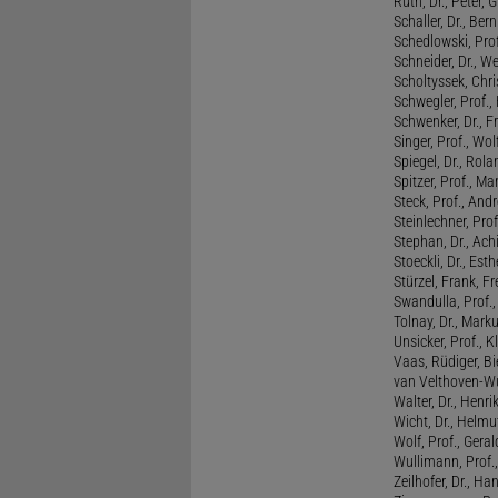
Ruth, Dr., Peter, 
Schaller, Dr., Ber
Schedlowski, Prof
Schneider, Dr., W
Scholtyssek, Chri
Schwegler, Prof.,
Schwenker, Dr., F
Singer, Prof., Wo
Spiegel, Dr., Rola
Spitzer, Prof., M
Steck, Prof., And
Steinlechner, Pro
Stephan, Dr., Ac
Stoeckli, Dr., Esth
Stürzel, Frank, Fr
Swandulla, Prof.,
Tolnay, Dr., Mark
Unsicker, Prof., K
Vaas, Rüdiger, B
van Velthoven-Wur
Walter, Dr., Henri
Wicht, Dr., Helmu
Wolf, Prof., Gera
Wullimann, Prof.
Zeilhofer, Dr., Ha