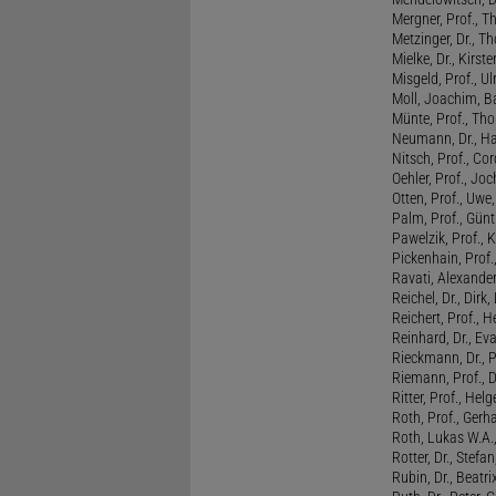
Mergner, Prof., T
Metzinger, Dr., 
Mielke, Dr., Kirste
Misgeld, Prof., Ul
Moll, Joachim, B
Münte, Prof., T
Neumann, Dr., Ha
Nitsch, Prof., Co
Oehler, Prof., Jo
Otten, Prof., Uwe
Palm, Prof., Günt
Pawelzik, Prof., 
Pickenhain, Prof.,
Ravati, Alexande
Reichel, Dr., Dirk
Reichert, Prof., H
Reinhard, Dr., Ev
Rieckmann, Dr., 
Riemann, Prof., D
Ritter, Prof., Helg
Roth, Prof., Gerh
Roth, Lukas W.A.
Rotter, Dr., Stefa
Rubin, Dr., Beatri