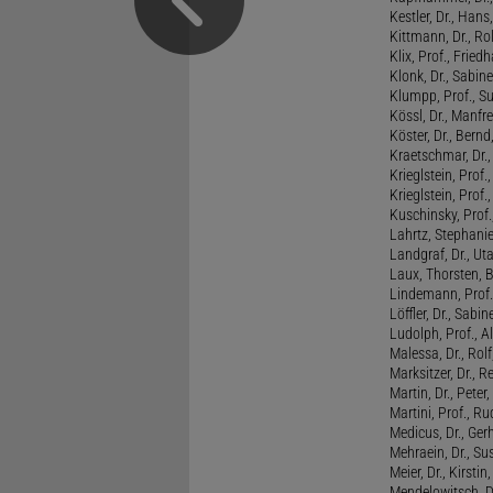
Kestler, Dr., Hans
Kittmann, Dr., Rol
Klix, Prof., Friedh
Klonk, Dr., Sabine
Klumpp, Prof., S
Kössl, Dr., Manf
Köster, Dr., Bernd
Kraetschmar, Dr.,
Krieglstein, Prof.
Krieglstein, Prof
Kuschinsky, Prof.
Lahrtz, Stephani
Landgraf, Dr., Ut
Laux, Thorsten, 
Lindemann, Prof
Löffler, Dr., Sabin
Ludolph, Prof., A
Malessa, Dr., Rol
Marksitzer, Dr., R
Martin, Dr., Peter
Martini, Prof., R
Medicus, Dr., Ger
Mehraein, Dr., Su
Meier, Dr., Kirstin
Mendelowitsch, D