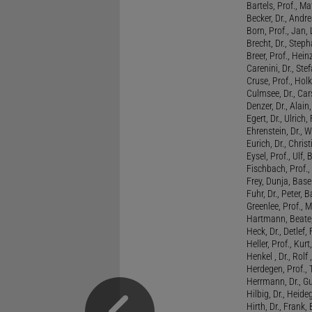
Bartels, Prof., M
Becker, Dr., Andr
Born, Prof., Jan,
Brecht, Dr., Steph
Breer, Prof., Hein
Carenini, Dr., St
Cruse, Prof., Holk
Culmsee, Dr., Ca
Denzer, Dr., Alai
Egert, Dr., Ulrich,
Ehrenstein, Dr., 
Eurich, Dr., Chris
Eysel, Prof., Ulf
Fischbach, Prof., 
Frey, Dunja, Base
Fuhr, Dr., Peter, B
Greenlee, Prof., 
Hartmann, Beate,
Heck, Dr., Detlef,
Heller, Prof., Ku
Henkel , Dr., Rolf
Herdegen, Prof.,
Herrmann, Dr., G
Hilbig, Dr., Heide
Hirth, Dr., Frank,