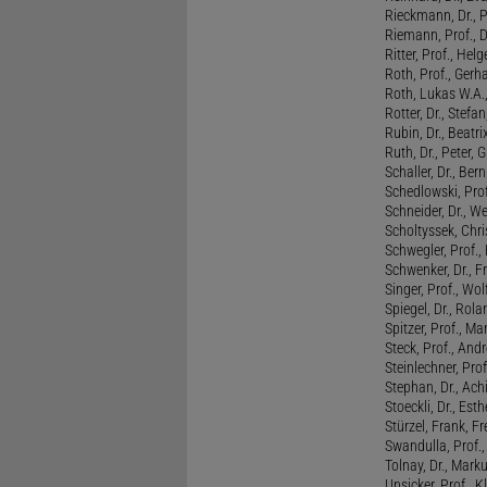
Rieckmann, Dr., 
Riemann, Prof., D
Ritter, Prof., Helg
Roth, Prof., Gerh
Roth, Lukas W.A.
Rotter, Dr., Stefa
Rubin, Dr., Beatri
Ruth, Dr., Peter, 
Schaller, Dr., Ber
Schedlowski, Prof
Schneider, Dr., W
Scholtyssek, Chri
Schwegler, Prof.,
Schwenker, Dr., F
Singer, Prof., Wo
Spiegel, Dr., Rola
Spitzer, Prof., M
Steck, Prof., And
Steinlechner, Pro
Stephan, Dr., Ac
Stoeckli, Dr., Esth
Stürzel, Frank, Fr
Swandulla, Prof.,
Tolnay, Dr., Mark
Unsicker, Prof., K