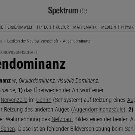
IE
ERDE/UMWELT
IT/TECH
KULTUR
MATHEMATIK
MEDIZIN
PHYSIK
ka
Lexikon der Neurowissenschaft
Aktuelle Seite:
Augendominanz
NEUROWISSENSCHAFT
endominanz
nanz
w
,
Okulardominanz, visuelle Dominanz,
inance
,
1)
das Überwiegen der Antwort einer
n
Nervenzelle
im
Gehirn
(Sehsystem) auf Reizung eines
Au
ur Reizung des anderen Auges (
Augendominanzsäule
).
2)
der Wahrnehmung des
Netzhaut
-Bildes eines der beiden 
 Sehen
. Diese ist an fehlender Bildverschiebung beim Sch