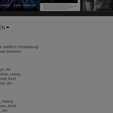
EN
r, Waldkirch (Projektleitung)
ssek (Assistenz)
lph, Ulm
enhain, Leipzig
chert, Basel
tzer, Ulm
, Freiburg
riano, Zürich
t, Ulm