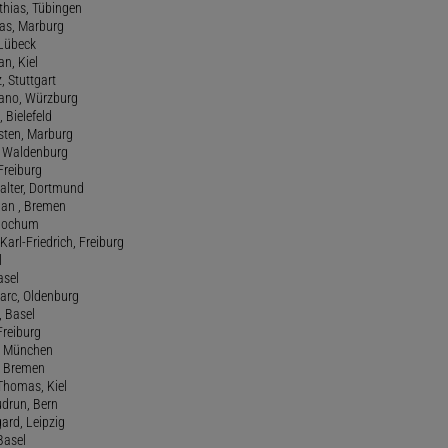
athias, Tübingen
eas, Marburg
 Lübeck
an, Kiel
z, Stuttgart
efano, Würzburg
, Bielefeld
rsten, Marburg
n, Waldenburg
 Freiburg
Walter, Dortmund
tian , Bremen
, Bochum
Karl-Friedrich, Freiburg
l
asel
Marc, Oldenburg
 Basel
 Freiburg
rt, München
 , Bremen
 Thomas, Kiel
udrun, Bern
gard, Leipzig
 Basel