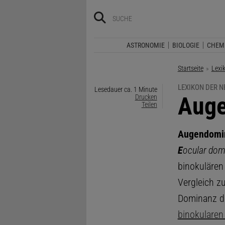
ASTRONOMIE
BIOLOGIE
CHEM
Startseite
Lexi
LEXIKON DER 
Lesedauer ca. 1 Minute
:
Aug
Drucken
Teilen
Augendomi
E
ocular dom
binokuläre
Vergleich z
Dominanz 
binokularen