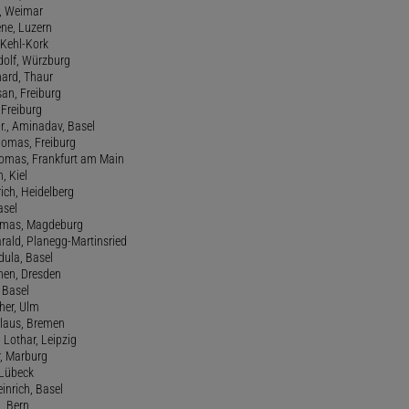
f, Weimar
ene, Luzern
, Kehl-Kork
udolf, Würzburg
hard, Thaur
san, Freiburg
, Freiburg
r., Aminadav, Basel
homas, Freiburg
Thomas, Frankfurt am Main
n, Kiel
rich, Heidelberg
asel
homas, Magdeburg
rald, Planegg-Martinsried
rdula, Basel
chen, Dresden
, Basel
her, Ulm
Klaus, Bremen
 Lothar, Leipzig
r, Marburg
, Lübeck
einrich, Basel
a, Bern