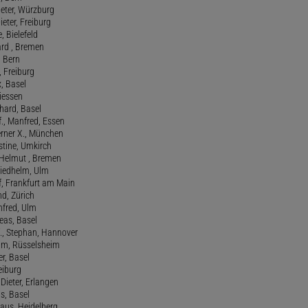
Peter, Würzburg
ieter, Freiburg
e, Bielefeld
ard , Bremen
, Bern
n, Freiburg
x, Basel
Giessen
nhard, Basel
., Manfred, Essen
erner X., München
stine, Umkirch
 Helmut , Bremen
riedhelm, Ulm
lf, Frankfurt am Main
nd, Zürich
anfred, Ulm
reas, Basel
f., Stephan, Hannover
him, Rüsselsheim
er, Basel
eiburg
 Dieter, Erlangen
us, Basel
laus, Heidelberg