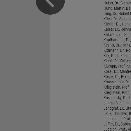
Huber, Dr., Gerhar
Hund, Martin, Ba
Illing, Dr., Rober
Käch, Dr., Stefani
Kästler, Dr., Hans
Kaiser, Dr., Reinh
Kaluza, Jan, Stut
Kapfhammer, Dr., 
Kestler, Dr., Hans
Kittmann, Dr., Rol
Klix, Prof., Friedh
Klonk, Dr., Sabine
Klumpp, Prof., S
Kössl, Dr., Manf
Köster, Dr., Bernd
Kraetschmar, Dr.,
Krieglstein, Prof.
Krieglstein, Prof
Kuschinsky, Prof.
Lahrtz, Stephani
Landgraf, Dr., Ut
Laux, Thorsten, 
Lindemann, Prof
Löffler, Dr., Sabin
Ludolph, Prof., A