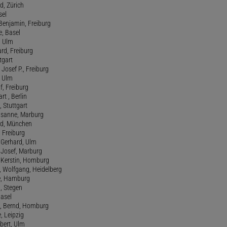
d, Zürich
sel
t Benjamin, Freiburg
e, Basel
, Ulm
ard, Freiburg
tgart
Josef P., Freiburg
, Ulm
f, Freiburg
art , Berlin
, Stuttgart
usanne, Marburg
red, München
, Freiburg
 Gerhard, Ulm
, Josef, Marburg
., Kerstin, Homburg
, Wolfgang, Heidelberg
e, Hamburg
a, Stegen
Basel
., Bernd, Homburg
e, Leipzig
lbert, Ulm