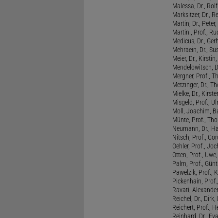
Malessa, Dr., Rol
Marksitzer, Dr., R
Martin, Dr., Peter
Martini, Prof., R
Medicus, Dr., Ger
Mehraein, Dr., Su
Meier, Dr., Kirstin
Mendelowitsch, D
Mergner, Prof., T
Metzinger, Dr., 
Mielke, Dr., Kirste
Misgeld, Prof., Ul
Moll, Joachim, B
Münte, Prof., T
Neumann, Dr., Ha
Nitsch, Prof., Co
Oehler, Prof., Jo
Otten, Prof., Uwe
Palm, Prof., Günt
Pawelzik, Prof., 
Pickenhain, Prof.,
Ravati, Alexande
Reichel, Dr., Dirk
Reichert, Prof., H
Reinhard, Dr., Ev