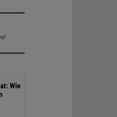
opf
at: Wie
n