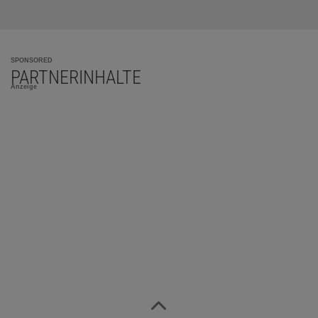
SPONSORED
PARTNERINHALTE
Anzeige