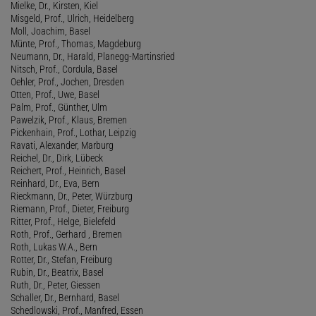
Mielke, Dr., Kirsten, Kiel
Misgeld, Prof., Ulrich, Heidelberg
Moll, Joachim, Basel
Münte, Prof., Thomas, Magdeburg
Neumann, Dr., Harald, Planegg-Martinsried
Nitsch, Prof., Cordula, Basel
Oehler, Prof., Jochen, Dresden
Otten, Prof., Uwe, Basel
Palm, Prof., Günther, Ulm
Pawelzik, Prof., Klaus, Bremen
Pickenhain, Prof., Lothar, Leipzig
Ravati, Alexander, Marburg
Reichel, Dr., Dirk, Lübeck
Reichert, Prof., Heinrich, Basel
Reinhard, Dr., Eva, Bern
Rieckmann, Dr., Peter, Würzburg
Riemann, Prof., Dieter, Freiburg
Ritter, Prof., Helge, Bielefeld
Roth, Prof., Gerhard , Bremen
Roth, Lukas W.A., Bern
Rotter, Dr., Stefan, Freiburg
Rubin, Dr., Beatrix, Basel
Ruth, Dr., Peter, Giessen
Schaller, Dr., Bernhard, Basel
Schedlowski, Prof., Manfred, Essen