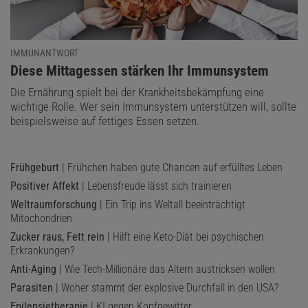
IMMUNANTWORT
:
Diese Mittagessen stärken Ihr Immunsystem
Die Ernährung spielt bei der Krankheitsbekämpfung eine
wichtige Rolle. Wer sein Immunsystem unterstützen will, sollte
beispielsweise auf fettiges Essen setzen.
Frühgeburt
| Frühchen haben gute Chancen auf erfülltes Leben
Positiver Affekt
| Lebensfreude lässt sich trainieren
Weltraumforschung
| Ein Trip ins Weltall beeinträchtigt
Mitochondrien
Zucker raus, Fett rein
| Hilft eine Keto-Diät bei psychischen
Erkrankungen?
Anti-Aging
| Wie Tech-Millionäre das Altern austricksen wollen
Parasiten
| Woher stammt der explosive Durchfall in den USA?
Epilepsietherapie
| KI gegen Kopfgewitter