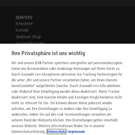
SERVICES
Newsletter
Kontakt
Spektrum Shop
Im Handel kaufen
Presse
Ihre Privatsphäre ist uns wichtig
Verträge kündigen
Wir und unsere
218
-Partner speichern und greifen auf personenbezogene
Widerruf
Daten wie Browserdaten oder eindeutige Kennungen auf Ihrem Gerät zu.
INFO
Durch Auswahl von Akzeptieren aktivieren Sie Tracking-Technologien für
Mediadaten
die unter „Wir und unsere Partner verarbeiten Daten, um Ihnen Dienste
bereitzustellen“ aufgeführten Zwecke. Durch Auswahl von Alle ablehnen
Datenschutz
oder Widerruf Ihrer Einwilligung werden diese deaktiviert. Wenn Tracker
Nutzungsbedingungen
deaktiviert sind, sind manche Inhalte und Anzeigen möglicherweise nicht
Cookie-Einstellungen
mehr so relevant für Sie. Sie können dieses Menü jederzeit wieder
Utiq verwalten
aufrufen, um Ihre Einstellungen zu ändern oder Ihre Einwilligung zu
Nutzungsbasierte Onlinewerbung
widerrufen, indem Sie auf den Link Voreinstellungen verwalten am
Alle Artikel
unteren Rand der Webseite klicken. Ihre Einstellungen gelten innerhalb
unseres Website. Weitere Informationen finden Sie in unserer
Impressum
Datenschutzerklärung.
Datenschutz
Impressum