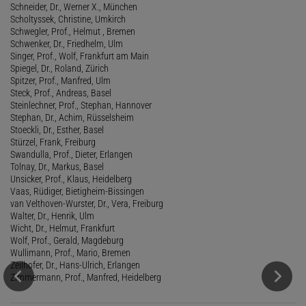
Schneider, Dr., Werner X., München
Scholtyssek, Christine, Umkirch
Schwegler, Prof., Helmut , Bremen
Schwenker, Dr., Friedhelm, Ulm
Singer, Prof., Wolf, Frankfurt am Main
Spiegel, Dr., Roland, Zürich
Spitzer, Prof., Manfred, Ulm
Steck, Prof., Andreas, Basel
Steinlechner, Prof., Stephan, Hannover
Stephan, Dr., Achim, Rüsselsheim
Stoeckli, Dr., Esther, Basel
Stürzel, Frank, Freiburg
Swandulla, Prof., Dieter, Erlangen
Tolnay, Dr., Markus, Basel
Unsicker, Prof., Klaus, Heidelberg
Vaas, Rüdiger, Bietigheim-Bissingen
van Velthoven-Wurster, Dr., Vera, Freiburg
Walter, Dr., Henrik, Ulm
Wicht, Dr., Helmut, Frankfurt
Wolf, Prof., Gerald, Magdeburg
Wullimann, Prof., Mario, Bremen
Zeilhofer, Dr., Hans-Ulrich, Erlangen
Zimmermann, Prof., Manfred, Heidelberg