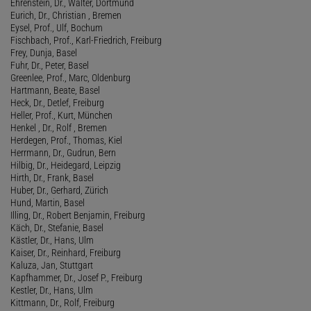
Ehrenstein, Dr., Walter, Dortmund
Eurich, Dr., Christian , Bremen
Eysel, Prof., Ulf, Bochum
Fischbach, Prof., Karl-Friedrich, Freiburg
Frey, Dunja, Basel
Fuhr, Dr., Peter, Basel
Greenlee, Prof., Marc, Oldenburg
Hartmann, Beate, Basel
Heck, Dr., Detlef, Freiburg
Heller, Prof., Kurt, München
Henkel , Dr., Rolf , Bremen
Herdegen, Prof., Thomas, Kiel
Herrmann, Dr., Gudrun, Bern
Hilbig, Dr., Heidegard, Leipzig
Hirth, Dr., Frank, Basel
Huber, Dr., Gerhard, Zürich
Hund, Martin, Basel
Illing, Dr., Robert Benjamin, Freiburg
Käch, Dr., Stefanie, Basel
Kästler, Dr., Hans, Ulm
Kaiser, Dr., Reinhard, Freiburg
Kaluza, Jan, Stuttgart
Kapfhammer, Dr., Josef P., Freiburg
Kestler, Dr., Hans, Ulm
Kittmann, Dr., Rolf, Freiburg