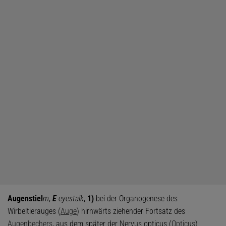
Augenstiel
m
,
E
eyestalk
,
1)
bei der Organogenese des
Wirbeltierauges (
Auge
) hirnwärts ziehender Fortsatz des
Augenbechers
, aus dem später der Nervus opticus (
Opticus
)