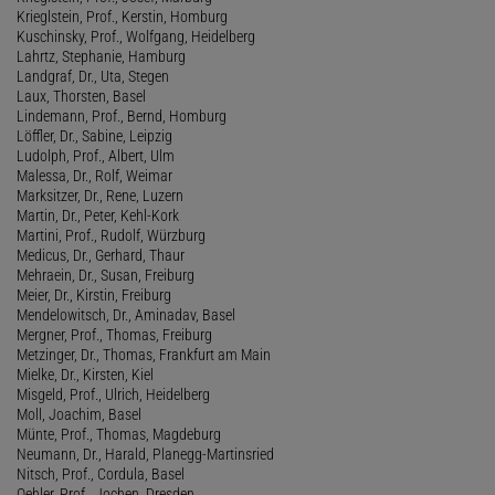
Krieglstein, Prof., Kerstin, Homburg
Kuschinsky, Prof., Wolfgang, Heidelberg
Lahrtz, Stephanie, Hamburg
Landgraf, Dr., Uta, Stegen
Laux, Thorsten, Basel
Lindemann, Prof., Bernd, Homburg
Löffler, Dr., Sabine, Leipzig
Ludolph, Prof., Albert, Ulm
Malessa, Dr., Rolf, Weimar
Marksitzer, Dr., Rene, Luzern
Martin, Dr., Peter, Kehl-Kork
Martini, Prof., Rudolf, Würzburg
Medicus, Dr., Gerhard, Thaur
Mehraein, Dr., Susan, Freiburg
Meier, Dr., Kirstin, Freiburg
Mendelowitsch, Dr., Aminadav, Basel
Mergner, Prof., Thomas, Freiburg
Metzinger, Dr., Thomas, Frankfurt am Main
Mielke, Dr., Kirsten, Kiel
Misgeld, Prof., Ulrich, Heidelberg
Moll, Joachim, Basel
Münte, Prof., Thomas, Magdeburg
Neumann, Dr., Harald, Planegg-Martinsried
Nitsch, Prof., Cordula, Basel
Oehler, Prof., Jochen, Dresden