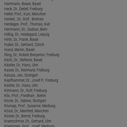
Hartmann, Beate, Basel
Heck, Dr., Detlef, Freiburg
Heller, Prof., Kurt, München
Henkel , Dr., Rolf , Bremen
Herdegen, Prof., Thomas, Kiel
Herrmann, Dr., Gudrun, Bern
Hilbig, Dr., Heidegard, Leipzig
Hirth, Dr., Frank, Basel
Huber, Dr., Gerhard, Zürich
Hund, Martin, Basel
Illing, Dr., Robert Benjamin, Freiburg
Käch, Dr., Stefanie, Basel
Kästler, Dr., Hans, Ulm
Kaiser, Dr., Reinhard, Freiburg
Kaluza, Jan, Stuttgart
Kapfhammer, Dr., Josef P., Freiburg
Kestler, Dr., Hans, Ulm
Kittmann, Dr., Rolf, Freiburg
Klix, Prof., Friedhart , Berlin
Klonk, Dr., Sabine, Stuttgart
Klumpp, Prof., Susanne, Marburg
Kössl, Dr., Manfred, München
Köster, Dr., Bernd, Freiburg
Kraetschmar, Dr., Gerhard, Ulm
Krieglstein, Prof., Josef, Marburg