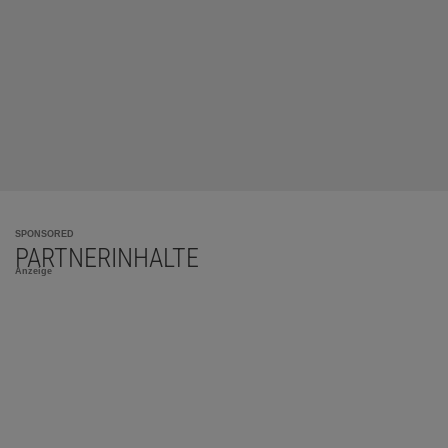
SPONSORED
PARTNERINHALTE
Anzeige