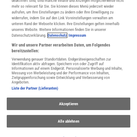
deaktiviert sind, sind manche Inhalte und Anzeigen möglicherweise nicht
Cookie-Einstellungen
mehr so relevant für Sie. Sie können dieses Menü jederzeit wieder
Utiq verwalten
aufrufen, um Ihre Einstellungen zu ändern oder Ihre Einwilligung zu
Nutzungsbasierte Onlinewerbung
widerrufen, indem Sie auf den Link Voreinstellungen verwalten am
Alle Artikel
unteren Rand der Webseite klicken. Ihre Einstellungen gelten innerhalb
unseres Website. Weitere Informationen finden Sie in unserer
Impressum
Datenschutzerklärung.
Datenschutz
Impressum
WEITERE ANGEBOTE
Wir und unsere Partner verarbeiten Daten, um Folgendes
Angebote für Schulen
bereitzustellen:
Angebote für Institutionen
Verwendung genauer Standortdaten. Endgeräteeigenschaften zur
Sprachen lernen mit Gymglish
Identifikation aktiv abfragen. Speichern von oder Zugriff auf
Lexika
Informationen auf einem Endgerät. Personalisierte Werbung und Inhalte,
Messung von Werbeleistung und der Performance von Inhalten,
Für Spektrum schreiben
Zielgruppenforschung sowie Entwicklung und Verbesserung von
Zugänglichkeitserklärung
Angeboten.
Liste der Partner (Lieferanten)
WEBSEITEN
KielSCN
Akzeptieren
Wissenschaft in die Schulen
SciLogs
Alle ablehnen
Uns finden Sie auch hier: