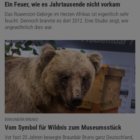
:
Ein Feuer, wie es Jahrtausende nicht vorkam
Das Ruwenzori-Gebirge im Herzen Afrikas ist eigentlich sehr
feucht. Dennoch brannte es dort 2012. Eine Studie zeigt, wie
ungewöhnlich dies war.
BRAUNBÄR BRUNO
:
Vom Symbol für Wildnis zum Museumsstück
Vor fast 20 Jahren bewegte Braunbär Bruno ganz Deutschland,