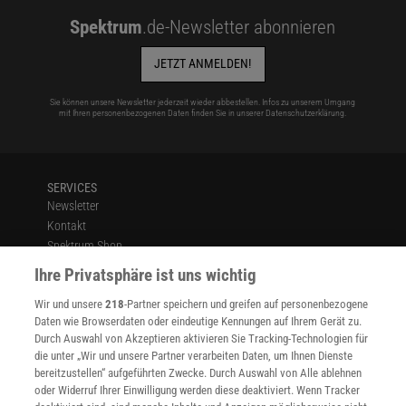
Spektrum
.de-Newsletter abonnieren
JETZT ANMELDEN!
Sie können unsere Newsletter jederzeit wieder abbestellen. Infos zu unserem Umgang
mit Ihren personenbezogenen Daten finden Sie in unserer
Datenschutzerklärung
.
SERVICES
Newsletter
Kontakt
Spektrum Shop
Im Handel kaufen
Ihre Privatsphäre ist uns wichtig
Presse
Wir und unsere
218
-Partner speichern und greifen auf personenbezogene
Verträge kündigen
Daten wie Browserdaten oder eindeutige Kennungen auf Ihrem Gerät zu.
INFO
Durch Auswahl von Akzeptieren aktivieren Sie Tracking-Technologien für
Mediadaten
die unter „Wir und unsere Partner verarbeiten Daten, um Ihnen Dienste
bereitzustellen“ aufgeführten Zwecke. Durch Auswahl von Alle ablehnen
Datenschutz
oder Widerruf Ihrer Einwilligung werden diese deaktiviert. Wenn Tracker
Nutzungsbedingungen