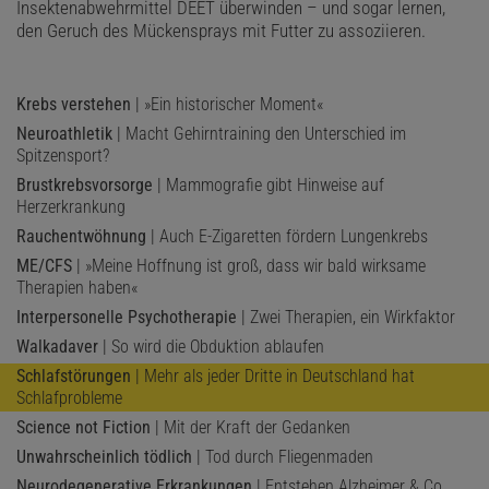
Insektenabwehrmittel DEET überwinden – und sogar lernen,
den Geruch des Mückensprays mit Futter zu assoziieren.
Krebs verstehen
| »Ein historischer Moment«
Neuroathletik
| Macht Gehirntraining den Unterschied im
Spitzensport?
Brustkrebsvorsorge
| Mammografie gibt Hinweise auf
Herzerkrankung
Rauchentwöhnung
| Auch E-Zigaretten fördern Lungenkrebs
ME/CFS
| »Meine Hoffnung ist groß, dass wir bald wirksame
Therapien haben«
Interpersonelle Psychotherapie
| Zwei Therapien, ein Wirkfaktor
Walkadaver
| So wird die Obduktion ablaufen
Schlafstörungen
| Mehr als jeder Dritte in Deutschland hat
Schlafprobleme
Science not Fiction
| Mit der Kraft der Gedanken
Unwahrscheinlich tödlich
| Tod durch Fliegenmaden
Neurodegenerative Erkrankungen
| Entstehen Alzheimer & Co