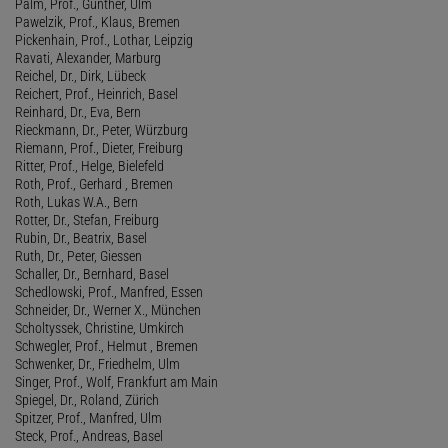
Palm, Prof., Günther, Ulm
Pawelzik, Prof., Klaus, Bremen
Pickenhain, Prof., Lothar, Leipzig
Ravati, Alexander, Marburg
Reichel, Dr., Dirk, Lübeck
Reichert, Prof., Heinrich, Basel
Reinhard, Dr., Eva, Bern
Rieckmann, Dr., Peter, Würzburg
Riemann, Prof., Dieter, Freiburg
Ritter, Prof., Helge, Bielefeld
Roth, Prof., Gerhard , Bremen
Roth, Lukas W.A., Bern
Rotter, Dr., Stefan, Freiburg
Rubin, Dr., Beatrix, Basel
Ruth, Dr., Peter, Giessen
Schaller, Dr., Bernhard, Basel
Schedlowski, Prof., Manfred, Essen
Schneider, Dr., Werner X., München
Scholtyssek, Christine, Umkirch
Schwegler, Prof., Helmut , Bremen
Schwenker, Dr., Friedhelm, Ulm
Singer, Prof., Wolf, Frankfurt am Main
Spiegel, Dr., Roland, Zürich
Spitzer, Prof., Manfred, Ulm
Steck, Prof., Andreas, Basel