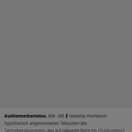
Auslösemechanismus
, Abk.
AM,
E
releasing mechanism
,
hypothetisch angenommenes Teilsystem des
Zentralnervensystems
, das auf relevante Reize hin (
Schlüsselreiz
)