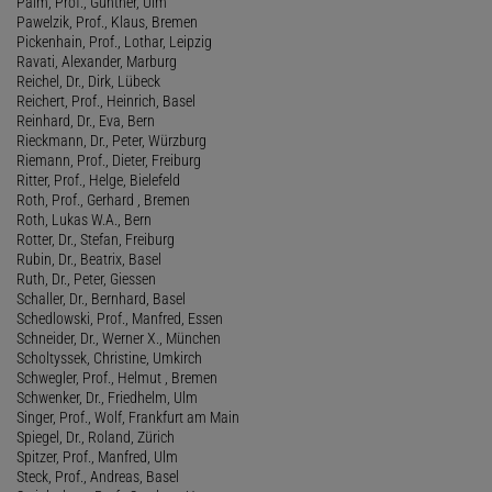
Palm, Prof., Günther, Ulm
Pawelzik, Prof., Klaus, Bremen
Pickenhain, Prof., Lothar, Leipzig
Ravati, Alexander, Marburg
Reichel, Dr., Dirk, Lübeck
Reichert, Prof., Heinrich, Basel
Reinhard, Dr., Eva, Bern
Rieckmann, Dr., Peter, Würzburg
Riemann, Prof., Dieter, Freiburg
Ritter, Prof., Helge, Bielefeld
Roth, Prof., Gerhard , Bremen
Roth, Lukas W.A., Bern
Rotter, Dr., Stefan, Freiburg
Rubin, Dr., Beatrix, Basel
Ruth, Dr., Peter, Giessen
Schaller, Dr., Bernhard, Basel
Schedlowski, Prof., Manfred, Essen
Schneider, Dr., Werner X., München
Scholtyssek, Christine, Umkirch
Schwegler, Prof., Helmut , Bremen
Schwenker, Dr., Friedhelm, Ulm
Singer, Prof., Wolf, Frankfurt am Main
Spiegel, Dr., Roland, Zürich
Spitzer, Prof., Manfred, Ulm
Steck, Prof., Andreas, Basel