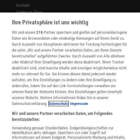
Kontakt
Spektrum Shop
Im Handel kaufen
Ihre Privatsphäre ist uns wichtig
Presse
Wir und unsere
218
-Partner speichern und greifen auf personenbezogene
Verträge kündigen
Daten wie Browserdaten oder eindeutige Kennungen auf Ihrem Gerät zu.
INFO
Durch Auswahl von Akzeptieren aktivieren Sie Tracking-Technologien für
Mediadaten
die unter „Wir und unsere Partner verarbeiten Daten, um Ihnen Dienste
bereitzustellen“ aufgeführten Zwecke. Durch Auswahl von Alle ablehnen
Datenschutz
oder Widerruf Ihrer Einwilligung werden diese deaktiviert. Wenn Tracker
Nutzungsbedingungen
deaktiviert sind, sind manche Inhalte und Anzeigen möglicherweise nicht
Cookie-Einstellungen
mehr so relevant für Sie. Sie können dieses Menü jederzeit wieder
Utiq verwalten
aufrufen, um Ihre Einstellungen zu ändern oder Ihre Einwilligung zu
Nutzungsbasierte Onlinewerbung
widerrufen, indem Sie auf den Link Voreinstellungen verwalten am
Alle Artikel
unteren Rand der Webseite klicken. Ihre Einstellungen gelten innerhalb
unseres Website. Weitere Informationen finden Sie in unserer
Impressum
Datenschutzerklärung.
Datenschutz
Impressum
WEITERE ANGEBOTE
Wir und unsere Partner verarbeiten Daten, um Folgendes
Angebote für Schulen
bereitzustellen:
Angebote für Institutionen
Verwendung genauer Standortdaten. Endgeräteeigenschaften zur
Sprachen lernen mit Gymglish
Identifikation aktiv abfragen. Speichern von oder Zugriff auf
Lexika
Informationen auf einem Endgerät. Personalisierte Werbung und Inhalte,