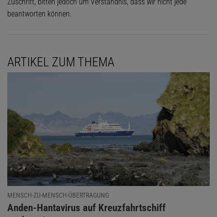
Zuschrift, bitten jedoch um Verständnis, dass wir nicht jede
beantworten können.
ARTIKEL ZUM THEMA
MENSCH-ZU-MENSCH-ÜBERTRAGUNG
:
Anden-Hantavirus auf Kreuzfahrtschiff