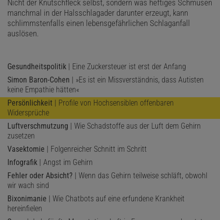
Nicht der Knutschfleck selbst, sondern was heftiges Schmusen
manchmal in der Halsschlagader darunter erzeugt, kann
schlimmstenfalls einen lebensgefährlichen Schlaganfall
auslösen.
Gesundheitspolitik
| Eine Zuckersteuer ist erst der Anfang
Simon Baron-Cohen
| »Es ist ein Missverständnis, dass Autisten
keine Empathie hätten«
Persönlichkeit
| Profile von Hochsensiblen offenbaren
Widersprüche
Luftverschmutzung
| Wie Schadstoffe aus der Luft dem Gehirn
zusetzen
Vasektomie
| Folgenreicher Schnitt im Schritt
Infografik
| Angst im Gehirn
Fehler oder Absicht?
| Wenn das Gehirn teilweise schläft, obwohl
wir wach sind
Bixonimanie
| Wie Chatbots auf eine erfundene Krankheit
hereinfielen