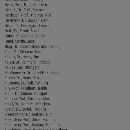
Heller, Prof., Kurt, München
Henkel , Dr., Rolf , Bremen
Herdegen, Prof., Thomas, Kiel
Herrmann, Dr., Gudrun, Bern
Hilbig, Dr., Heidegard, Leipzig
Hirth, Dr., Frank, Basel
Huber, Dr., Gerhard, Zürich
Hund, Martin, Basel
Illing, Dr., Robert Benjamin, Freiburg
Käch, Dr., Stefanie, Basel
Kästler, Dr., Hans, Ulm
Kaiser, Dr., Reinhard, Freiburg
Kaluza, Jan, Stuttgart
Kapfhammer, Dr., Josef P., Freiburg
Kestler, Dr., Hans, Ulm
Kittmann, Dr., Rolf, Freiburg
Klix, Prof., Friedhart , Berlin
Klonk, Dr., Sabine, Stuttgart
Klumpp, Prof., Susanne, Marburg
Kössl, Dr., Manfred, München
Köster, Dr., Bernd, Freiburg
Kraetschmar, Dr., Gerhard, Ulm
Krieglstein, Prof., Josef, Marburg
Krieglstein, Prof., Kerstin, Homburg
Kuschinsky, Prof., Wolfgang, Heidelberg