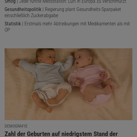
Smog
| Jede fünfte Messstation: Luft in Europa zu verschmutzt
Gesundheitspolitik
| Regierung plant Gesundheits-Sparpaket
einschließlich Zuckerabgabe
Statistik
| Erstmals mehr Abtreibungen mit Medikamenten als mit
OP
DEMOGRAFIE
:
Zahl der Geburten auf niedrigstem Stand der