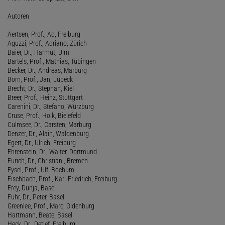
Autoren
Aertsen, Prof., Ad, Freiburg
Aguzzi, Prof., Adriano, Zürich
Baier, Dr., Harmut, Ulm
Bartels, Prof., Mathias, Tübingen
Becker, Dr., Andreas, Marburg
Born, Prof., Jan, Lübeck
Brecht, Dr., Stephan, Kiel
Breer, Prof., Heinz, Stuttgart
Carenini, Dr., Stefano, Würzburg
Cruse, Prof., Holk, Bielefeld
Culmsee, Dr., Carsten, Marburg
Denzer, Dr., Alain, Waldenburg
Egert, Dr., Ulrich, Freiburg
Ehrenstein, Dr., Walter, Dortmund
Eurich, Dr., Christian , Bremen
Eysel, Prof., Ulf, Bochum
Fischbach, Prof., Karl-Friedrich, Freiburg
Frey, Dunja, Basel
Fuhr, Dr., Peter, Basel
Greenlee, Prof., Marc, Oldenburg
Hartmann, Beate, Basel
Heck, Dr., Detlef, Freiburg