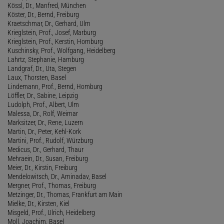
Kössl, Dr., Manfred, München
Köster, Dr., Bernd, Freiburg
Kraetschmar, Dr., Gerhard, Ulm
Krieglstein, Prof., Josef, Marburg
Krieglstein, Prof., Kerstin, Homburg
Kuschinsky, Prof., Wolfgang, Heidelberg
Lahrtz, Stephanie, Hamburg
Landgraf, Dr., Uta, Stegen
Laux, Thorsten, Basel
Lindemann, Prof., Bernd, Homburg
Löffler, Dr., Sabine, Leipzig
Ludolph, Prof., Albert, Ulm
Malessa, Dr., Rolf, Weimar
Marksitzer, Dr., Rene, Luzern
Martin, Dr., Peter, Kehl-Kork
Martini, Prof., Rudolf, Würzburg
Medicus, Dr., Gerhard, Thaur
Mehraein, Dr., Susan, Freiburg
Meier, Dr., Kirstin, Freiburg
Mendelowitsch, Dr., Aminadav, Basel
Mergner, Prof., Thomas, Freiburg
Metzinger, Dr., Thomas, Frankfurt am Main
Mielke, Dr., Kirsten, Kiel
Misgeld, Prof., Ulrich, Heidelberg
Moll, Joachim, Basel