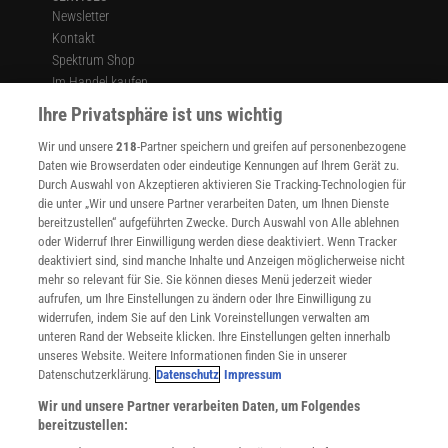
Newsletter
Kontakt
Spektrum Shop
Im Handel kaufen
Presse
Ihre Privatsphäre ist uns wichtig
Verträge kündigen
Wir und unsere
218
-Partner speichern und greifen auf personenbezogene
Widerruf
Daten wie Browserdaten oder eindeutige Kennungen auf Ihrem Gerät zu.
INFO
Durch Auswahl von Akzeptieren aktivieren Sie Tracking-Technologien für
Mediadaten
die unter „Wir und unsere Partner verarbeiten Daten, um Ihnen Dienste
bereitzustellen“ aufgeführten Zwecke. Durch Auswahl von Alle ablehnen
Datenschutz
oder Widerruf Ihrer Einwilligung werden diese deaktiviert. Wenn Tracker
Nutzungsbedingungen
deaktiviert sind, sind manche Inhalte und Anzeigen möglicherweise nicht
Cookie-Einstellungen
mehr so relevant für Sie. Sie können dieses Menü jederzeit wieder
Utiq verwalten
aufrufen, um Ihre Einstellungen zu ändern oder Ihre Einwilligung zu
Nutzungsbasierte Onlinewerbung
widerrufen, indem Sie auf den Link Voreinstellungen verwalten am
Alle Artikel
unteren Rand der Webseite klicken. Ihre Einstellungen gelten innerhalb
unseres Website. Weitere Informationen finden Sie in unserer
Impressum
Datenschutzerklärung.
Datenschutz
Impressum
WEITERE ANGEBOTE
Wir und unsere Partner verarbeiten Daten, um Folgendes
Angebote für Schulen
bereitzustellen:
Angebote für Institutionen