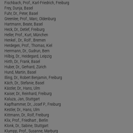
Fischbach, Prof., Karl-Friedrich, Freiburg
Frey, Dunja, Basel
Fuhr, Dr., Peter, Basel
Greenlee, Prof., Marc, Oldenburg
Hartmann, Beate, Basel
Heck, Dr., Detlef, Freiburg
Heller, Prof., Kurt, München
Henkel , Dr., Rolf , Bremen
Herdegen, Prof., Thomas, Kiel
Herrmann, Dr., Gudrun, Bern
Hilbig, Dr., Heidegard, Leipzig
Hirth, Dr., Frank, Basel
Huber, Dr., Gerhard, Zürich
Hund, Martin, Basel
Illing, Dr., Robert Benjamin, Freiburg
Käch, Dr., Stefanie, Basel
Kästler, Dr., Hans, Ulm
Kaiser, Dr., Reinhard, Freiburg
Kaluza, Jan, Stuttgart
Kapfhammer, Dr., Josef P., Freiburg
Kestler, Dr., Hans, Ulm
Kittmann, Dr., Rolf, Freiburg
Klix, Prof., Friedhart , Berlin
Klonk, Dr., Sabine, Stuttgart
Klumpp, Prof., Susanne, Marburg