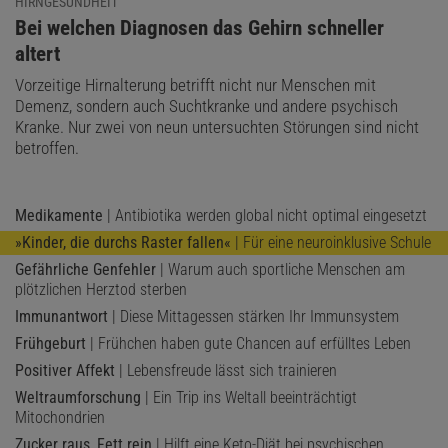
HIRNGESUNDHEIT
:
Bei welchen Diagnosen das Gehirn schneller
altert
Vorzeitige Hirnalterung betrifft nicht nur Menschen mit
Demenz, sondern auch Suchtkranke und andere psychisch
Kranke. Nur zwei von neun untersuchten Störungen sind nicht
betroffen.
Medikamente
| Antibiotika werden global nicht optimal eingesetzt
»Kinder, die durchs Raster fallen«
| Für eine neuroinklusive Schule
Gefährliche Genfehler
| Warum auch sportliche Menschen am
plötzlichen Herztod sterben
Immunantwort
| Diese Mittagessen stärken Ihr Immunsystem
Frühgeburt
| Frühchen haben gute Chancen auf erfülltes Leben
Positiver Affekt
| Lebensfreude lässt sich trainieren
Weltraumforschung
| Ein Trip ins Weltall beeinträchtigt
Mitochondrien
Zucker raus, Fett rein
| Hilft eine Keto-Diät bei psychischen