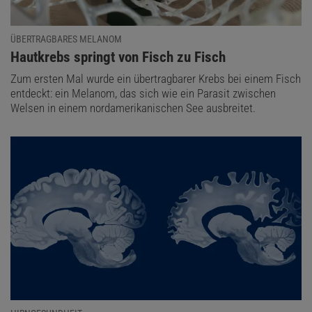
ÜBERTRAGBARES MELANOM
:
Hautkrebs springt von Fisch zu Fisch
Zum ersten Mal wurde ein übertragbarer Krebs bei einem Fisch
entdeckt: ein Melanom, das sich wie ein Parasit zwischen
Welsen in einem nordamerikanischen See ausbreitet.