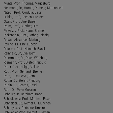
Münte, Prof., Thomas, Magdeburg
Neumann, Dr., Harald, Planegg-Martinsried
Nitsch, Prof., Cordula, Basel
Oehler, Prof., Jochen, Dresden
Otten, Prof., Uwe, Basel
Palm, Prof., Günther, Ulm
Pawelzik, Prof., Klaus, Bremen
Pickenhain, Prof., Lothar, Leipzig
Ravati, Alexander, Marburg
Reichel, Dr., Dirk, Lübeck
Reichert, Prof., Heinrich, Basel
Reinhard, Dr., Eva, Bern
Rieckmann, Dr., Peter, Würzburg
Riemann, Prof., Dieter, Freiburg
Ritter, Prof., Helge, Bielefeld
Roth, Prof., Gerhard , Bremen
Roth, Lukas W.A., Bern
Rotter, Dr., Stefan, Freiburg
Rubin, Dr., Beatrix, Basel
Ruth, Dr., Peter, Giessen
Schaller, Dr., Bernhard, Basel
Schedlowski, Prof., Manfred, Essen
Schneider, Dr., Werner X., München
Scholtyssek, Christine, Umkirch
Schwegler, Prof., Helmut , Bremen