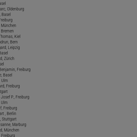
asel
Marc, Oldenburg
 Basel
 Freiburg
rt, München
 , Bremen
 Thomas, Kiel
udrun, Bern
gard, Leipzig
 Basel
d, Zürich
sel
t Benjamin, Freiburg
e, Basel
, Ulm
ard, Freiburg
tgart
Josef P., Freiburg
, Ulm
f, Freiburg
art , Berlin
, Stuttgart
usanne, Marburg
red, München
, Freiburg