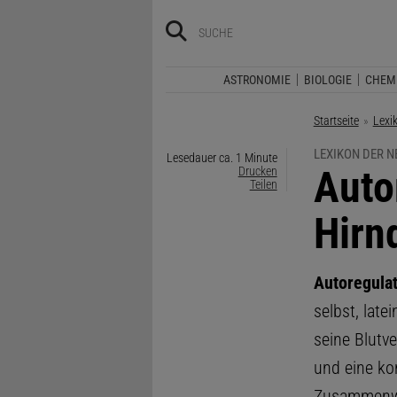
ASTRONOMIE
BIOLOGIE
CHEM
Startseite
Lexi
LEXIKON DER 
Lesedauer ca. 1 Minute
:
Auto
Drucken
Teilen
Hirn
Autoregulat
selbst, late
seine Blutve
und eine ko
Zusammenwi