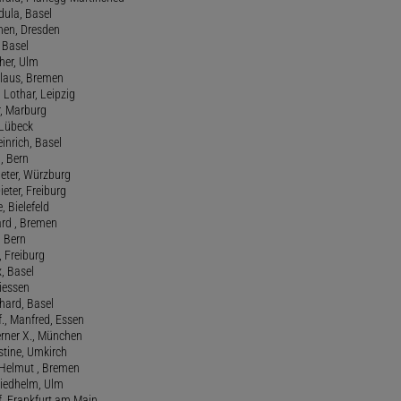
rdula, Basel
chen, Dresden
, Basel
her, Ulm
Klaus, Bremen
 Lothar, Leipzig
r, Marburg
, Lübeck
einrich, Basel
a, Bern
Peter, Würzburg
ieter, Freiburg
e, Bielefeld
ard , Bremen
, Bern
n, Freiburg
x, Basel
Giessen
nhard, Basel
., Manfred, Essen
erner X., München
stine, Umkirch
 Helmut , Bremen
riedhelm, Ulm
lf, Frankfurt am Main