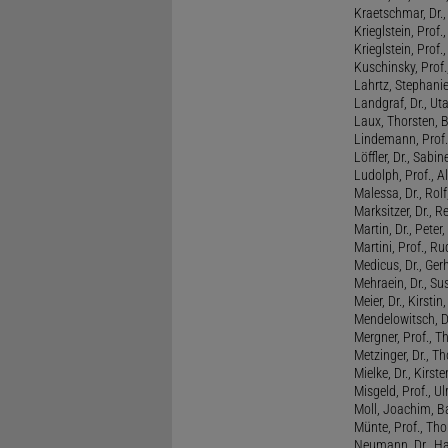
Kraetschmar, Dr.,
Krieglstein, Prof.
Krieglstein, Prof
Kuschinsky, Prof.
Lahrtz, Stephani
Landgraf, Dr., Ut
Laux, Thorsten, 
Lindemann, Prof
Löffler, Dr., Sabin
Ludolph, Prof., A
Malessa, Dr., Rol
Marksitzer, Dr., R
Martin, Dr., Peter
Martini, Prof., R
Medicus, Dr., Ger
Mehraein, Dr., Su
Meier, Dr., Kirstin
Mendelowitsch, D
Mergner, Prof., T
Metzinger, Dr., 
Mielke, Dr., Kirste
Misgeld, Prof., Ul
Moll, Joachim, B
Münte, Prof., T
Neumann, Dr., Ha