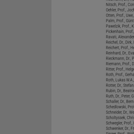
Nitsch, Prof., Co
Oehler, Prof., Jo
Otten, Prof., Uwe
Palm, Prof., Günt
Pawelzik, Prof., 
Pickenhain, Prof.,
Ravati, Alexande
Reichel, Dr., Dirk
Reichert, Prof., H
Reinhard, Dr., Ev
Rieckmann, Dr., 
Riemann, Prof., D
Ritter, Prof., Helg
Roth, Prof., Gerh
Roth, Lukas W.A.
Rotter, Dr., Stefa
Rubin, Dr., Beatri
Ruth, Dr., Peter, 
Schaller, Dr., Ber
Schedlowski, Prof
Schneider, Dr., W
Scholtyssek, Chri
Schwegler, Prof.,
Schwenker, Dr., F
Singer, Prof., Wo