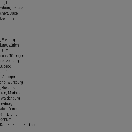
lph, Ulm
enhain, Leipzig
chert, Basel
tzer, Ulm
, Freiburg
riano, Zürich
t, Ulm
athias, Tübingen
eas, Marburg
 Lübeck
an, Kiel
z, Stuttgart
efano, Würzburg
, Bielefeld
rsten, Marburg
n, Waldenburg
 Freiburg
Walter, Dortmund
tian , Bremen
, Bochum
Karl-Friedrich, Freiburg
l