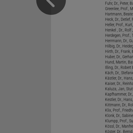
Fuhr, Dr., Peter, B
Greenlee, Prof., 
Hartmann, Beate,
Heck, Dr., Detlef,
Heller, Prof., Ku
Henkel , Dr., Rolf
Herdegen, Prof.,
Herrmann, Dr., G
Hilbig, Dr., Heide
Hirth, Dr., Frank,
Huber, Dr., Gerhar
Hund, Martin, Ba
Illing, Dr., Rober
Käch, Dr., Stefani
Kästler, Dr., Hans
Kaiser, Dr., Reinh
Kaluza, Jan, Stut
Kapfhammer, Dr., 
Kestler, Dr., Hans
Kittmann, Dr., Rol
Klix, Prof., Friedh
Klonk, Dr., Sabine
Klumpp, Prof., S
Kössl, Dr., Manf
Köster, Dr., Bernd