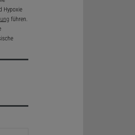
nd Hypoxie
tung
führen.
e
sische