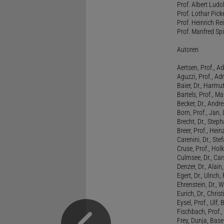
Prof. Albert Ludo
Prof. Lothar Pick
Prof. Heinrich Rei
Prof. Manfred Spi
Autoren
Aertsen, Prof., Ad
Aguzzi, Prof., Ad
Baier, Dr., Harmu
Bartels, Prof., M
Becker, Dr., Andr
Born, Prof., Jan,
Brecht, Dr., Steph
Breer, Prof., Hein
Carenini, Dr., St
Cruse, Prof., Holk
Culmsee, Dr., Ca
Denzer, Dr., Alai
Egert, Dr., Ulrich,
Ehrenstein, Dr., 
Eurich, Dr., Chris
Eysel, Prof., Ulf
Fischbach, Prof., 
Frey, Dunja, Base