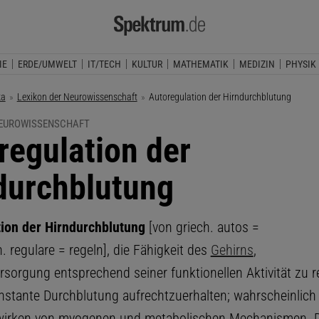
IE
ERDE/UMWELT
IT/TECH
KULTUR
MATHEMATIK
MEDIZIN
PHYSIK
ka
Lexikon der Neurowissenschaft
Aktuelle Seite:
Autoregulation der Hirndurchblutung
NEUROWISSENSCHAFT
regulation der
durchblutung
ion der Hirndurchblutung
[von griech. autos =
in. regulare = regeln], die Fähigkeit des
Gehirns
,
rsorgung entsprechend seiner funktionellen Aktivität zu r
nstante Durchblutung aufrechtzuerhalten; wahrscheinlich 
rken von myogenen und metabolischen Mechanismen. D