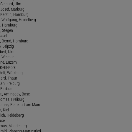
 Gerhard, Ulm
, Josef, Marburg
., Kerstin, Homburg
, Wolfgang, Heidelberg
e, Hamburg
a, Stegen
Basel
., Bernd, Homburg
e, Leipzig
lbert, Ulm
f, Weimar
ene, Luzern
, Kehl-Kork
udolf, Würzburg
hard, Thaur
san, Freiburg
, Freiburg
r., Aminadav, Basel
homas, Freiburg
Thomas, Frankfurt am Main
n, Kiel
rich, Heidelberg
asel
homas, Magdeburg
rald, Planegg-Martinsried