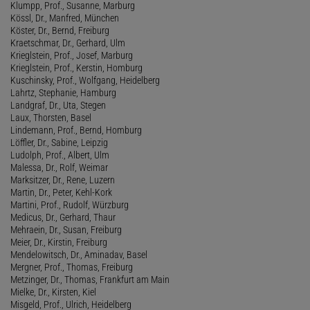
Klumpp, Prof., Susanne, Marburg
Kössl, Dr., Manfred, München
Köster, Dr., Bernd, Freiburg
Kraetschmar, Dr., Gerhard, Ulm
Krieglstein, Prof., Josef, Marburg
Krieglstein, Prof., Kerstin, Homburg
Kuschinsky, Prof., Wolfgang, Heidelberg
Lahrtz, Stephanie, Hamburg
Landgraf, Dr., Uta, Stegen
Laux, Thorsten, Basel
Lindemann, Prof., Bernd, Homburg
Löffler, Dr., Sabine, Leipzig
Ludolph, Prof., Albert, Ulm
Malessa, Dr., Rolf, Weimar
Marksitzer, Dr., Rene, Luzern
Martin, Dr., Peter, Kehl-Kork
Martini, Prof., Rudolf, Würzburg
Medicus, Dr., Gerhard, Thaur
Mehraein, Dr., Susan, Freiburg
Meier, Dr., Kirstin, Freiburg
Mendelowitsch, Dr., Aminadav, Basel
Mergner, Prof., Thomas, Freiburg
Metzinger, Dr., Thomas, Frankfurt am Main
Mielke, Dr., Kirsten, Kiel
Misgeld, Prof., Ulrich, Heidelberg