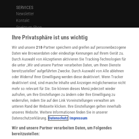
SERVICES
Newsletter
Kontakt
Spektrum Shop
Im Handel kaufen
Ihre Privatsphäre ist uns wichtig
Presse
Wir und unsere
218
-Partner speichern und greifen auf personenbezogene
Verträge kündigen
Daten wie Browserdaten oder eindeutige Kennungen auf Ihrem Gerät zu.
INFO
Durch Auswahl von Akzeptieren aktivieren Sie Tracking-Technologien für
Mediadaten
die unter „Wir und unsere Partner verarbeiten Daten, um Ihnen Dienste
bereitzustellen“ aufgeführten Zwecke. Durch Auswahl von Alle ablehnen
Datenschutz
oder Widerruf Ihrer Einwilligung werden diese deaktiviert. Wenn Tracker
Nutzungsbedingungen
deaktiviert sind, sind manche Inhalte und Anzeigen möglicherweise nicht
Cookie-Einstellungen
mehr so relevant für Sie. Sie können dieses Menü jederzeit wieder
Utiq verwalten
aufrufen, um Ihre Einstellungen zu ändern oder Ihre Einwilligung zu
Nutzungsbasierte Onlinewerbung
widerrufen, indem Sie auf den Link Voreinstellungen verwalten am
Alle Artikel
unteren Rand der Webseite klicken. Ihre Einstellungen gelten innerhalb
unseres Website. Weitere Informationen finden Sie in unserer
Impressum
Datenschutzerklärung.
Datenschutz
Impressum
WEITERE ANGEBOTE
Wir und unsere Partner verarbeiten Daten, um Folgendes
Angebote für Schulen
bereitzustellen:
Angebote für Institutionen