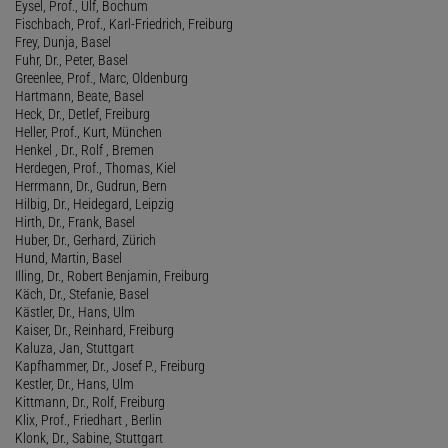
Eysel, Prof., Ulf, Bochum
Fischbach, Prof., Karl-Friedrich, Freiburg
Frey, Dunja, Basel
Fuhr, Dr., Peter, Basel
Greenlee, Prof., Marc, Oldenburg
Hartmann, Beate, Basel
Heck, Dr., Detlef, Freiburg
Heller, Prof., Kurt, München
Henkel , Dr., Rolf , Bremen
Herdegen, Prof., Thomas, Kiel
Herrmann, Dr., Gudrun, Bern
Hilbig, Dr., Heidegard, Leipzig
Hirth, Dr., Frank, Basel
Huber, Dr., Gerhard, Zürich
Hund, Martin, Basel
Illing, Dr., Robert Benjamin, Freiburg
Käch, Dr., Stefanie, Basel
Kästler, Dr., Hans, Ulm
Kaiser, Dr., Reinhard, Freiburg
Kaluza, Jan, Stuttgart
Kapfhammer, Dr., Josef P., Freiburg
Kestler, Dr., Hans, Ulm
Kittmann, Dr., Rolf, Freiburg
Klix, Prof., Friedhart , Berlin
Klonk, Dr., Sabine, Stuttgart