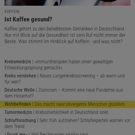
KOFFEIN
:
Ist Kaffee gesund?
Kaffee gehört zu den beliebtesten Getränken in Deutschland.
Nur mit Blick auf die Gesundheit ist sein Ruf nicht immer der
Beste. Was stimmt im Hinblick auf Koffein - und was nicht?
Krebsmedizin
| »Immuntherapien haben einen gewaltigen
Entwicklungssprung gemacht«
Krebs verstehen
| Neues Lungenkrebsscreening – ab wann und
für wen?
Deutsche Welle
| Zoonosen – Kommt eine neue Pandemie aus
dem Hinterhof?
Wohlbefinden
| Das macht neurodivergente Menschen glücklich
Tumormedizin
| Krebssterblichkeit in Deutschland sinkt
Schlafforschung
| Sehr früh aufstehen? Schlafexperten warnen vor
dem Trend
»Touch me«
| Weil Berührungen wichtig sind