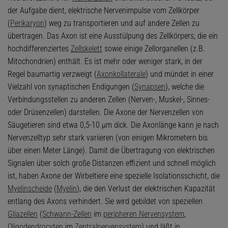
der Aufgabe dient, elektrische Nervenimpulse vom Zellkörper
(
Perikaryon
) weg zu transportieren und auf andere Zellen zu
übertragen. Das Axon ist eine Ausstülpung des Zellkörpers, die ein
hochdifferenziertes
Zellskelett
sowie einige Zellorganellen (z.B.
Mitochondrien) enthält. Es ist mehr oder weniger stark, in der
Regel baumartig verzweigt (
Axonkollaterale
) und mündet in einer
Vielzahl von synaptischen Endigungen (
Synapsen
), welche die
Verbindungsstellen zu anderen Zellen (Nerven-, Muskel-, Sinnes-
oder Drüsenzellen) darstellen. Die Axone der Nervenzellen von
Säugetieren sind etwa 0,5-10 μm dick. Die Axonlänge kann je nach
Nervenzelltyp sehr stark variieren (von einigen Mikrometern bis
über einen Meter Länge). Damit die Übertragung von elektrischen
Signalen über solch große Distanzen effizient und schnell möglich
ist, haben Axone der Wirbeltiere eine spezielle Isolationsschicht, die
Myelinscheide
(
Myelin
), die den Verlust der elektrischen Kapazität
entlang des Axons verhindert. Sie wird gebildet von speziellen
Gliazellen
(
Schwann-Zellen
im
peripheren Nervensystem
,
Oligodendrocyten
im
Zentralnervensystem
) und läßt in