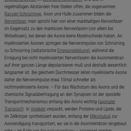
regelmäßigen Abständen freie Stellen offen, die sogenannten
Ranvier-Schnürringe
. Axon und Hülle zusammen bilden die
Nervenfaser
; man spricht hier von einer
markhaltigen Nervenfaser
im Gegensatz zu den
marklosen Nervenfasern
(vor allem bei
Wirbellosen), bei denen die Axone keine Myelinscheide haben. An
myelinisierten Axonen springen die Nervenimpulse von Schnürring
zu Schnürring (saltatorische
Erregungsleitung
), während die
Erregung bei nicht myelinisierten Nervenfasern die Axonmembran
auf ihrer ganzen Länge depolarisieren muß und deshalb wesentlich
langsamer ist. Bei gleichem Durchmesser leiten myelinisierte Axone
daher die Nervenimpulse etwa 10mal schneller als
nichtmyelinisierte Axone. – Für das Wachstum des Axons und die
chemische Signalübertragung an den Synapsen ist der spezielle
Transportmechanismus entlang des Axons wichtig (
axonaler
Transport
). In
Vesikeln
verpackt, werden Proteine und Lipide, die
im Zellkörper synthetisiert wurden, entlang der
Mikrotubuli
zur
Axonendigung transportiert, wo sie in die Axonmembran eingebaut
oder – im Falle von
Neurotransmittern
– sezerniert werden