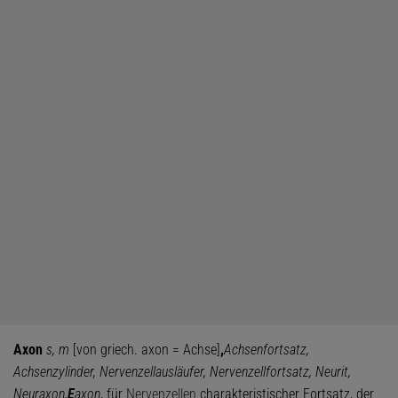
Axon
s, m
[von griech. axon = Achse]
,
Achsenfortsatz,
Achsenzylinder, Nervenzellausläufer, Nervenzellfortsatz, Neurit,
Neuraxon,
E
axon
, für
Nervenzellen
charakteristischer Fortsatz, der