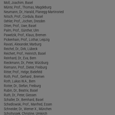
Moll, Joachim, Basel
Münte, Prof., Thomas, Magdeburg
Neumann, Dr., Harald, Planegg-Martinsried
Nitsch, Prof., Cordula, Basel
Oehler, Prof., Jochen, Dresden
Otten, Prof., Uwe, Basel
Palm, Prof., Günther, Ulm
Pawelzik, Prof., Klaus, Bremen
Pickenhain, Prof., Lothar, Leipzig
Ravati, Alexander, Marburg
Reichel, Dr., Dirk, Lübeck
Reichert, Prof., Heinrich, Basel
Reinhard, Dr., Eva, Bern
Rieckmann, Dr., Peter, Würzburg
Riemann, Prof., Dieter, Freiburg
Ritter, Prof., Helge, Bielefeld
Roth, Prof., Gerhard , Bremen
Roth, Lukas W.A., Bern
Rotter, Dr., Stefan, Freiburg
Rubin, Dr., Beatrix, Basel
Ruth, Dr., Peter, Giessen
Schaller, Dr., Bernhard, Basel
Schedlowski, Prof., Manfred, Essen
Schneider, Dr., Werner X., München
Scholtyssek, Christine, Umkirch