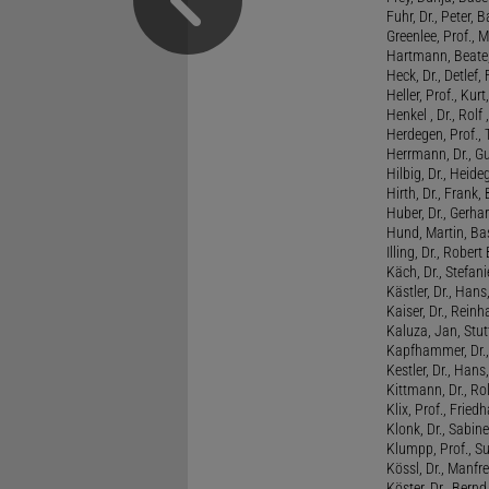
Fuhr, Dr., Peter, B
Greenlee, Prof., 
Hartmann, Beate,
Heck, Dr., Detlef,
Heller, Prof., Ku
Henkel , Dr., Rolf
Herdegen, Prof.,
Herrmann, Dr., G
Hilbig, Dr., Heide
Hirth, Dr., Frank,
Huber, Dr., Gerhar
Hund, Martin, Ba
Illing, Dr., Rober
Käch, Dr., Stefani
Kästler, Dr., Hans
Kaiser, Dr., Reinh
Kaluza, Jan, Stut
Kapfhammer, Dr., 
Kestler, Dr., Hans
Kittmann, Dr., Rol
Klix, Prof., Friedh
Klonk, Dr., Sabine
Klumpp, Prof., S
Kössl, Dr., Manf
Köster, Dr., Bernd