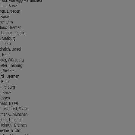
rald, Planegg-Martinsried
rdula, Basel
chen, Dresden
, Basel
her, Ulm
Klaus, Bremen
 Lothar, Leipzig
r, Marburg
, Lübeck
einrich, Basel
a, Bern
Peter, Würzburg
ieter, Freiburg
e, Bielefeld
ard , Bremen
, Bern
n, Freiburg
x, Basel
Giessen
nhard, Basel
., Manfred, Essen
erner X., München
stine, Umkirch
 Helmut , Bremen
riedhelm, Ulm