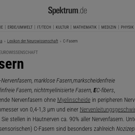
IE
ERDE/UMWELT
IT/TECH
KULTUR
MATHEMATIK
MEDIZIN
PHYSIK
ka
Lexikon der Neurowissenschaft
Aktuelle Seite:
C-Fasern
NEUROWISSENSCHAFT
sern
-Nervenfasern, marklose Fasern,
markscheidenfreie
infreie Fasern, nichtmyelinisierte Fasern,
E
C-fibers
,
tende Nervenfasern ohne
Myelinscheide
in peripheren Nerv
messer von 0,4-1,3 μm und einer
Nervenleitungsgeschwi
 Sie stellen in Hautnerven ca. 90% aller Nervenfasern. Unt
(sensorischen) C-Fasern sind besonders zahlreich
Nozizep