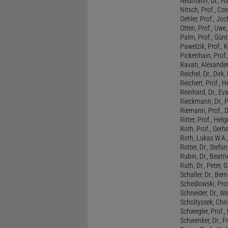
Neumann, Dr., Ha
Nitsch, Prof., Co
Oehler, Prof., Jo
Otten, Prof., Uwe
Palm, Prof., Günt
Pawelzik, Prof., 
Pickenhain, Prof.,
Ravati, Alexande
Reichel, Dr., Dirk
Reichert, Prof., H
Reinhard, Dr., Ev
Rieckmann, Dr., 
Riemann, Prof., D
Ritter, Prof., Helg
Roth, Prof., Gerh
Roth, Lukas W.A.
Rotter, Dr., Stefa
Rubin, Dr., Beatri
Ruth, Dr., Peter, 
Schaller, Dr., Ber
Schedlowski, Prof
Schneider, Dr., W
Scholtyssek, Chri
Schwegler, Prof.,
Schwenker, Dr., F