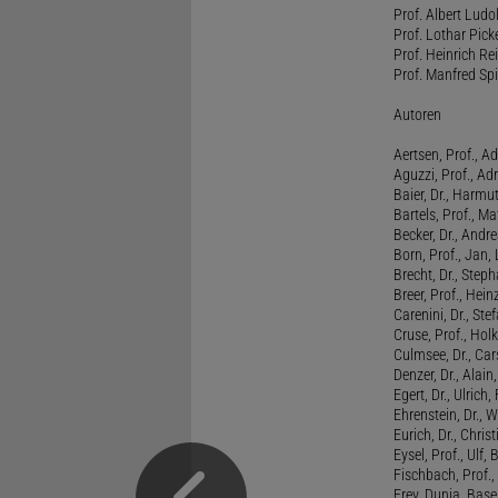
Prof. Albert Ludo
Prof. Lothar Pick
Prof. Heinrich Rei
Prof. Manfred Spi
Autoren
Aertsen, Prof., Ad
Aguzzi, Prof., Ad
Baier, Dr., Harmu
Bartels, Prof., M
Becker, Dr., Andr
Born, Prof., Jan,
Brecht, Dr., Steph
Breer, Prof., Hein
Carenini, Dr., St
Cruse, Prof., Holk
Culmsee, Dr., Ca
Denzer, Dr., Alai
Egert, Dr., Ulrich,
Ehrenstein, Dr., 
Eurich, Dr., Chris
Eysel, Prof., Ulf
Fischbach, Prof., 
Frey, Dunja, Base