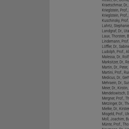
Kraetschmar, Dr.,
Krieglstein, Prof.
Krieglstein, Prof
Kuschinsky, Prof.
Lahrtz, Stephani
Landgraf, Dr., Ut
Laux, Thorsten, 
Lindemann, Prof
Löffler, Dr., Sabin
Ludolph, Prof., A
Malessa, Dr., Rol
Marksitzer, Dr., R
Martin, Dr., Peter
Martini, Prof., R
Medicus, Dr., Ger
Mehraein, Dr., Su
Meier, Dr., Kirstin
Mendelowitsch, D
Mergner, Prof., T
Metzinger, Dr., 
Mielke, Dr., Kirste
Misgeld, Prof., Ul
Moll, Joachim, B
Münte, Prof., T