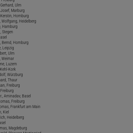
 Gerhard, Ulm
, Josef, Marburg
., Kerstin, Homburg
, Wolfgang, Heidelberg
e, Hamburg
a, Stegen
Basel
., Bernd, Homburg
e, Leipzig
lbert, Ulm
f, Weimar
ene, Luzern
, Kehl-Kork
udolf, Würzburg
hard, Thaur
san, Freiburg
, Freiburg
r., Aminadav, Basel
homas, Freiburg
Thomas, Frankfurt am Main
n, Kiel
rich, Heidelberg
asel
homas, Magdeburg