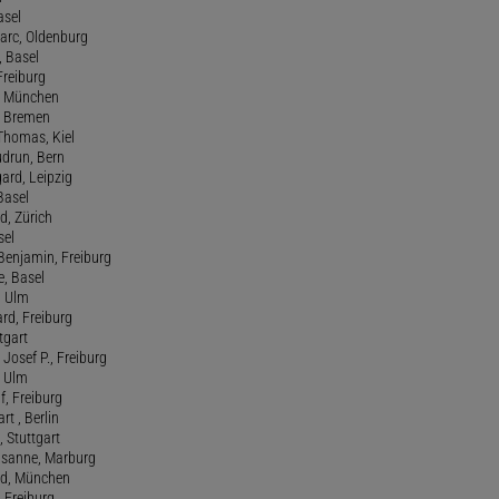
asel
Marc, Oldenburg
 Basel
 Freiburg
rt, München
 , Bremen
 Thomas, Kiel
udrun, Bern
gard, Leipzig
 Basel
d, Zürich
sel
t Benjamin, Freiburg
e, Basel
, Ulm
ard, Freiburg
tgart
Josef P., Freiburg
, Ulm
f, Freiburg
art , Berlin
, Stuttgart
usanne, Marburg
red, München
, Freiburg