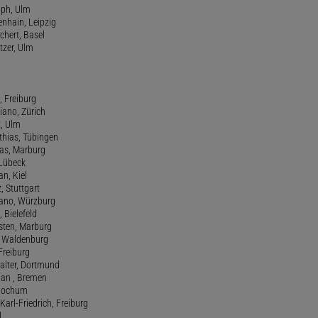
lph, Ulm
enhain, Leipzig
chert, Basel
tzer, Ulm
, Freiburg
riano, Zürich
t, Ulm
athias, Tübingen
eas, Marburg
 Lübeck
an, Kiel
z, Stuttgart
efano, Würzburg
, Bielefeld
rsten, Marburg
n, Waldenburg
 Freiburg
Walter, Dortmund
tian , Bremen
, Bochum
Karl-Friedrich, Freiburg
l