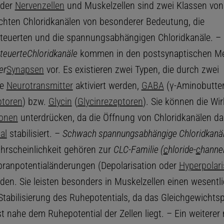
 der
Nervenzellen
und Muskelzellen sind zwei Klassen von
chten Chloridkanälen von besonderer Bedeutung, die
teuerten und die spannungsabhängigen Chloridkanäle. –
teuerte
Chloridkanäle
kommen in den postsynaptischen 
er
Synapsen
vor. Es existieren zwei Typen, die durch zwei
ne
Neurotransmitter
aktiviert werden,
GABA
(γ-Aminobutter
toren
) bzw.
Glycin
(
Glycinrezeptoren
). Sie können die Wi
ionen
unterdrücken, da die Öffnung von Chloridkanälen da
al
stabilisiert. –
Schwach spannungsabhängige Chloridkanä
rscheinlichkeit gehören zur
CLC-Familie (
c
hloride-
c
hannel
anpotentialänderungen (Depolarisation oder
Hyperpolari
rden. Sie leisten besonders in Muskelzellen einen wesentl
Stabilisierung des Ruhepotentials, da das Gleichgewichtsp
t nahe dem Ruhepotential der Zellen liegt. – Ein weiterer