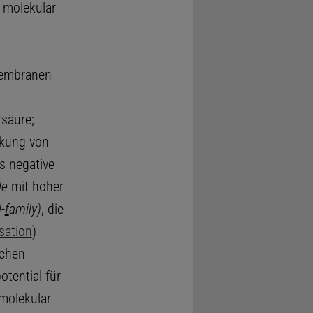
 molekular
Membranen
säure;
rkung von
s negative
le
mit hoher
-
f
amily)
, die
sation
)
ichen
otential für
 molekular