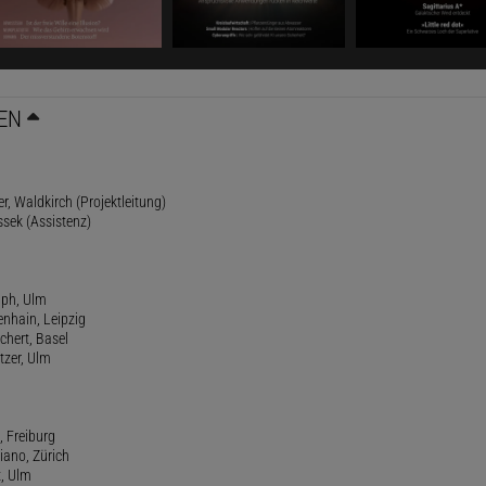
EN
r, Waldkirch (Projektleitung)
ssek (Assistenz)
lph, Ulm
enhain, Leipzig
chert, Basel
tzer, Ulm
, Freiburg
riano, Zürich
t, Ulm