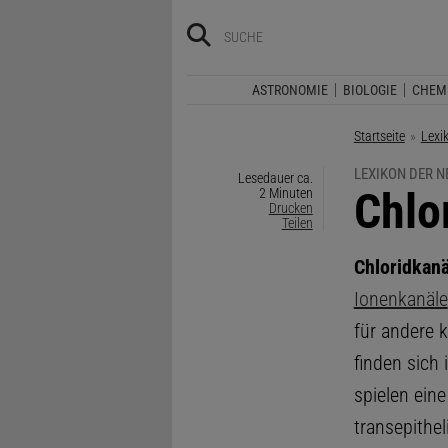
ASTRONOMIE
BIOLOGIE
CHEM
Startseite
Lexi
LEXIKON DER 
Lesedauer ca.
:
Chlo
2 Minuten
Drucken
Teilen
Chloridkanä
Ionenkanäle
für andere 
finden sich 
spielen eine
transepithel