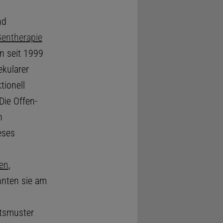
nd
entherapie
en seit 1999
ekularer
tionell
 Die Offen-
n
eses
h
en
,
nnten sie am
ätsmuster