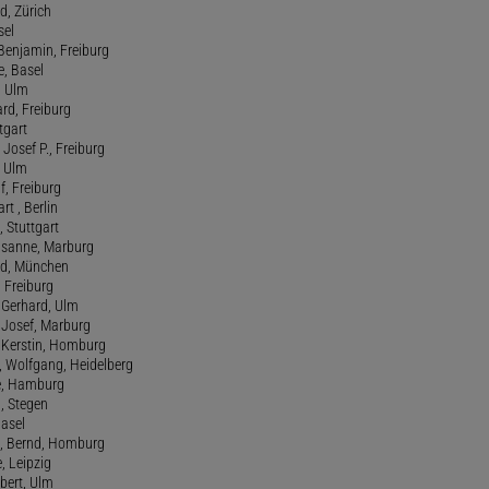
d, Zürich
sel
t Benjamin, Freiburg
e, Basel
, Ulm
ard, Freiburg
tgart
Josef P., Freiburg
, Ulm
f, Freiburg
art , Berlin
, Stuttgart
usanne, Marburg
red, München
, Freiburg
 Gerhard, Ulm
, Josef, Marburg
., Kerstin, Homburg
, Wolfgang, Heidelberg
e, Hamburg
a, Stegen
Basel
., Bernd, Homburg
e, Leipzig
lbert, Ulm