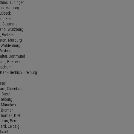
athias, Tübingen
eas, Marburg
 Lübeck
an, Kiel
z, Stuttgart
efano, Würzburg
, Bielefeld
rsten, Marburg
n, Waldenburg
 Freiburg
Walter, Dortmund
tian , Bremen
, Bochum
Karl-Friedrich, Freiburg
l
asel
Marc, Oldenburg
 Basel
 Freiburg
rt, München
 , Bremen
 Thomas, Kiel
udrun, Bern
gard, Leipzig
 Basel