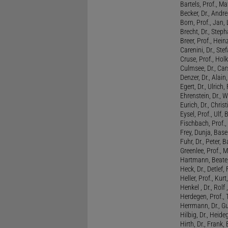
Bartels, Prof., M
Becker, Dr., Andr
Born, Prof., Jan,
Brecht, Dr., Steph
Breer, Prof., Hein
Carenini, Dr., St
Cruse, Prof., Holk
Culmsee, Dr., Ca
Denzer, Dr., Alai
Egert, Dr., Ulrich,
Ehrenstein, Dr., 
Eurich, Dr., Chris
Eysel, Prof., Ulf
Fischbach, Prof., 
Frey, Dunja, Base
Fuhr, Dr., Peter, B
Greenlee, Prof., 
Hartmann, Beate,
Heck, Dr., Detlef,
Heller, Prof., Ku
Henkel , Dr., Rolf
Herdegen, Prof.,
Herrmann, Dr., G
Hilbig, Dr., Heide
Hirth, Dr., Frank,