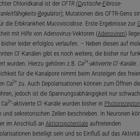
chter Chloridkanal ist der
CFTR (
C
ystische-
F
ibrose-
nleitfähigkeits-
R
egulator)
; Mutationen des CFTR-Gens si
ür die Erbkrankheit
Mucoviscidose
. Erste Ergebnisse zur
G
heit mit Hilfe von Adenovirus-Vektoren (
Adenoviren
) lieg
d bisher leider erfolglos verlaufen. – Neben diesen auf mol
-
nnten Cl
-Kanälen gibt es noch weitere, die bisher nur funk
2+
-
iert wurden. Hierzu gehören z.B.
Ca
-aktivierte Cl
-Kanäle
.
ichkeit für die Kanalpore nimmt beim Ansteigen des freie
2+
ren Ca
zu. Auch Depolarisationen können zum Öffnen di
ühren, jedoch ist die Spannungsabhängigkeit nur schwac
2+
-
 Ca
-aktivierte Cl
-Kanäle wurden bisher in
Photorezeptor
n und sekretorischen Zellen beschrieben. In Neuronen kö
er im Anschluß an
Aktionspotentiale
auftretenden
arisationen beteiligt sein und so Einfluß auf das Aktivit