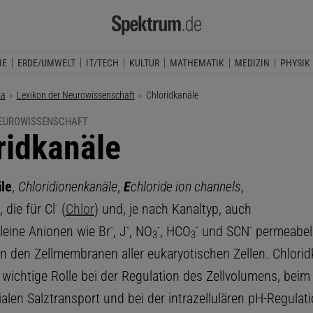
IE
ERDE/UMWELT
IT/TECH
KULTUR
MATHEMATIK
MEDIZIN
PHYSIK
ka
Lexikon der Neurowissenschaft
Aktuelle Seite:
Chloridkanäle
NEUROWISSENSCHAFT
ridkanäle
le
,
Chloridionenkanäle
,
E
chloride ion channels
,
-
, die für Cl
(
Chlor
) und, je nach Kanaltyp, auch
-
-
-
-
-
kleine Anionen wie Br
, J
, NO
, HCO
und SCN
permeabel 
3
3
in den Zellmembranen aller eukaryotischen Zellen. Chlorid
 wichtige Rolle bei der Regulation des Zellvolumens, beim
ialen Salztransport und bei der intrazellulären pH-Regulati