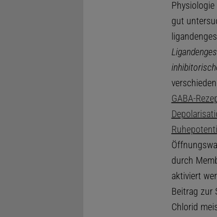
Physiologie
gut untersu
ligandenges
Ligandenges
inhibitorisch
verschiede
GABA-Rezep
Depolarisat
Ruhepotenti
Öffnungswah
durch Membr
aktiviert we
Beitrag zur 
Chlorid meis