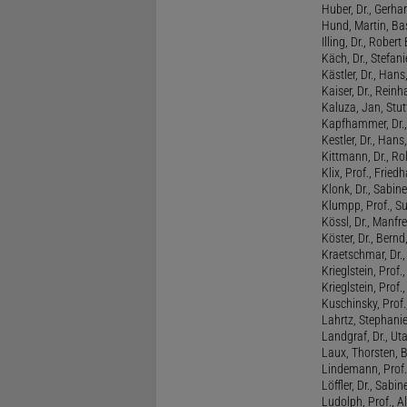
Huber, Dr., Gerhar
Hund, Martin, Ba
Illing, Dr., Rober
Käch, Dr., Stefani
Kästler, Dr., Hans
Kaiser, Dr., Reinh
Kaluza, Jan, Stut
Kapfhammer, Dr., 
Kestler, Dr., Hans
Kittmann, Dr., Rol
Klix, Prof., Friedh
Klonk, Dr., Sabine
Klumpp, Prof., S
Kössl, Dr., Manf
Köster, Dr., Bernd
Kraetschmar, Dr.,
Krieglstein, Prof.
Krieglstein, Prof
Kuschinsky, Prof.
Lahrtz, Stephani
Landgraf, Dr., Ut
Laux, Thorsten, 
Lindemann, Prof
Löffler, Dr., Sabin
Ludolph, Prof., A