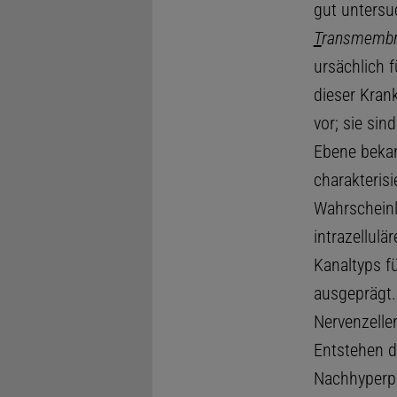
gut untersu
T
ransmembra
ursächlich f
dieser Krank
vor; sie sin
Ebene beka
charakteris
Wahrscheinl
intrazellulä
Kanaltyps f
ausgeprägt.
Nervenzelle
Entstehen d
Nachhyperpol