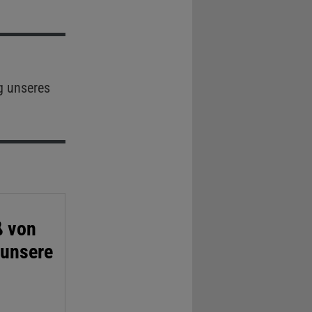
g unseres
ß von
 unsere