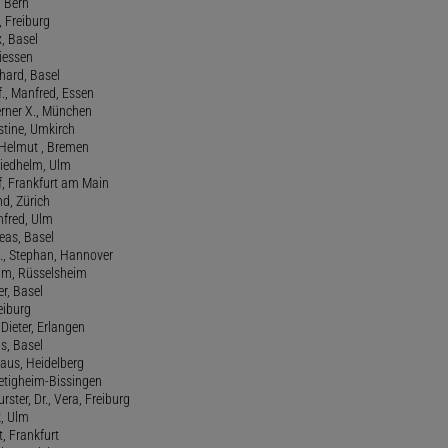
, Bern
n, Freiburg
x, Basel
Giessen
nhard, Basel
., Manfred, Essen
erner X., München
stine, Umkirch
 Helmut , Bremen
riedhelm, Ulm
lf, Frankfurt am Main
nd, Zürich
anfred, Ulm
reas, Basel
f., Stephan, Hannover
him, Rüsselsheim
er, Basel
eiburg
 Dieter, Erlangen
us, Basel
laus, Heidelberg
ietigheim-Bissingen
ster, Dr., Vera, Freiburg
k, Ulm
t, Frankfurt