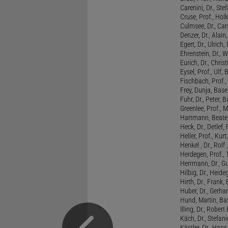
Carenini, Dr., St
Cruse, Prof., Holk
Culmsee, Dr., Ca
Denzer, Dr., Alai
Egert, Dr., Ulrich,
Ehrenstein, Dr., 
Eurich, Dr., Chris
Eysel, Prof., Ulf
Fischbach, Prof., 
Frey, Dunja, Base
Fuhr, Dr., Peter, B
Greenlee, Prof., 
Hartmann, Beate,
Heck, Dr., Detlef,
Heller, Prof., Ku
Henkel , Dr., Rolf
Herdegen, Prof.,
Herrmann, Dr., G
Hilbig, Dr., Heide
Hirth, Dr., Frank,
Huber, Dr., Gerhar
Hund, Martin, Ba
Illing, Dr., Rober
Käch, Dr., Stefani
Kästler, Dr., Hans