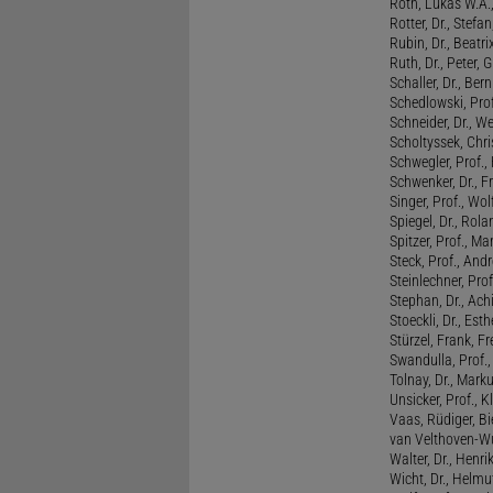
Roth, Lukas W.A.
Rotter, Dr., Stefa
Rubin, Dr., Beatri
Ruth, Dr., Peter, 
Schaller, Dr., Ber
Schedlowski, Prof
Schneider, Dr., W
Scholtyssek, Chri
Schwegler, Prof.,
Schwenker, Dr., F
Singer, Prof., Wo
Spiegel, Dr., Rola
Spitzer, Prof., M
Steck, Prof., And
Steinlechner, Pro
Stephan, Dr., Ac
Stoeckli, Dr., Esth
Stürzel, Frank, Fr
Swandulla, Prof.,
Tolnay, Dr., Mark
Unsicker, Prof., K
Vaas, Rüdiger, B
van Velthoven-Wur
Walter, Dr., Henri
Wicht, Dr., Helmu