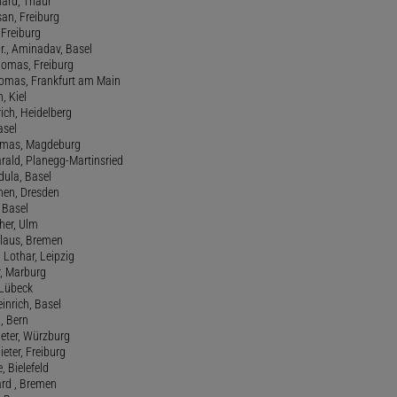
hard, Thaur
san, Freiburg
, Freiburg
r., Aminadav, Basel
homas, Freiburg
Thomas, Frankfurt am Main
n, Kiel
rich, Heidelberg
asel
homas, Magdeburg
rald, Planegg-Martinsried
rdula, Basel
chen, Dresden
, Basel
her, Ulm
Klaus, Bremen
 Lothar, Leipzig
r, Marburg
, Lübeck
einrich, Basel
a, Bern
Peter, Würzburg
ieter, Freiburg
e, Bielefeld
ard , Bremen