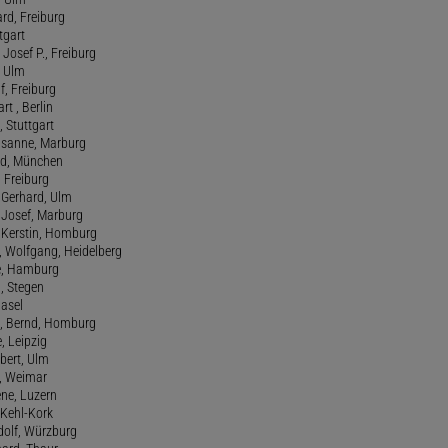
ard, Freiburg
tgart
Josef P., Freiburg
, Ulm
f, Freiburg
art , Berlin
, Stuttgart
usanne, Marburg
red, München
, Freiburg
 Gerhard, Ulm
, Josef, Marburg
., Kerstin, Homburg
, Wolfgang, Heidelberg
e, Hamburg
a, Stegen
Basel
., Bernd, Homburg
e, Leipzig
lbert, Ulm
f, Weimar
ene, Luzern
, Kehl-Kork
udolf, Würzburg