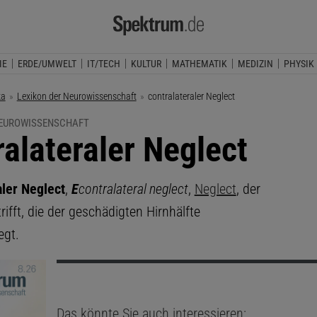
IE
ERDE/UMWELT
IT/TECH
KULTUR
MATHEMATIK
MEDIZIN
PHYSIK
ka
Lexikon der Neurowissenschaft
Aktuelle Seite:
contralateraler Neglect
NEUROWISSENSCHAFT
ralateraler Neglect
aler Neglect
,
E
contralateral neglect
,
Neglect
, der
trifft, die der geschädigten Hirnhälfte
egt.
Das könnte Sie auch interessieren: