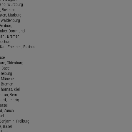
efano, Würzburg
, Bielefeld
rsten, Marburg
n, Waldenburg
 Freiburg
Walter, Dortmund
tian , Bremen
, Bochum
Karl-Friedrich, Freiburg
l
asel
Marc, Oldenburg
 Basel
 Freiburg
rt, München
 , Bremen
 Thomas, Kiel
udrun, Bern
gard, Leipzig
 Basel
d, Zürich
sel
t Benjamin, Freiburg
e, Basel
, Ulm