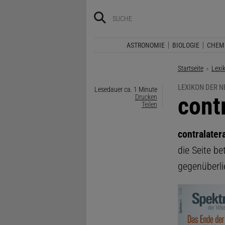
ASTRONOMIE
BIOLOGIE
CHEM
Startseite
Lexi
LEXIKON DER 
Lesedauer ca. 1 Minute
:
cont
Drucken
Teilen
contralater
die Seite be
gegenüberli