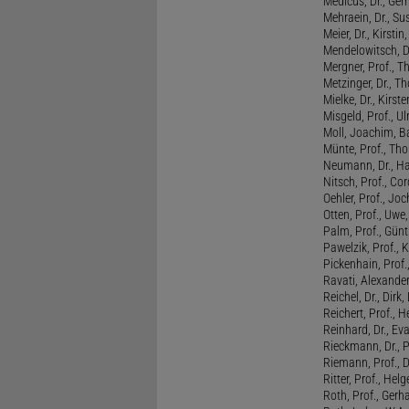
Medicus, Dr., Ger
Mehraein, Dr., Su
Meier, Dr., Kirstin
Mendelowitsch, D
Mergner, Prof., T
Metzinger, Dr., 
Mielke, Dr., Kirste
Misgeld, Prof., Ul
Moll, Joachim, B
Münte, Prof., T
Neumann, Dr., Ha
Nitsch, Prof., Co
Oehler, Prof., Jo
Otten, Prof., Uwe
Palm, Prof., Günt
Pawelzik, Prof., 
Pickenhain, Prof.,
Ravati, Alexande
Reichel, Dr., Dirk
Reichert, Prof., H
Reinhard, Dr., Ev
Rieckmann, Dr., 
Riemann, Prof., D
Ritter, Prof., Helg
Roth, Prof., Gerh