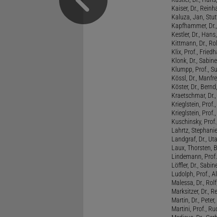
Kaiser, Dr., Reinh
Kaluza, Jan, Stut
Kapfhammer, Dr., 
Kestler, Dr., Hans
Kittmann, Dr., Rol
Klix, Prof., Friedh
Klonk, Dr., Sabine
Klumpp, Prof., S
Kössl, Dr., Manf
Köster, Dr., Bernd
Kraetschmar, Dr.,
Krieglstein, Prof.
Krieglstein, Prof
Kuschinsky, Prof.
Lahrtz, Stephani
Landgraf, Dr., Ut
Laux, Thorsten, 
Lindemann, Prof
Löffler, Dr., Sabin
Ludolph, Prof., A
Malessa, Dr., Rol
Marksitzer, Dr., R
Martin, Dr., Peter
Martini, Prof., R