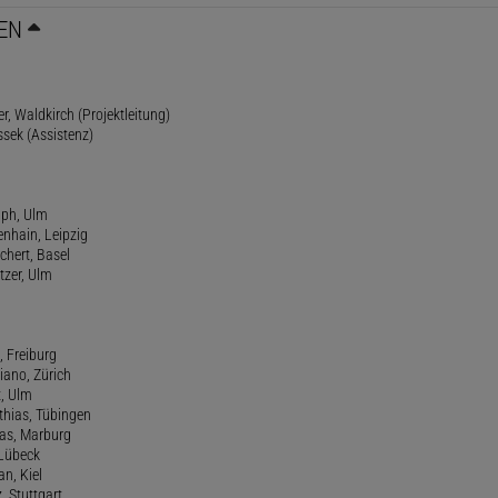
EN
r, Waldkirch (Projektleitung)
ssek (Assistenz)
lph, Ulm
enhain, Leipzig
chert, Basel
tzer, Ulm
, Freiburg
riano, Zürich
t, Ulm
athias, Tübingen
eas, Marburg
 Lübeck
an, Kiel
z, Stuttgart