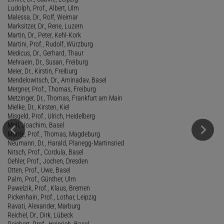
Ludolph, Prof., Albert, Ulm
Malessa, Dr., Rolf, Weimar
Marksitzer, Dr., Rene, Luzern
Martin, Dr., Peter, Kehl-Kork
Martini, Prof., Rudolf, Würzburg
Medicus, Dr., Gerhard, Thaur
Mehraein, Dr., Susan, Freiburg
Meier, Dr., Kirstin, Freiburg
Mendelowitsch, Dr., Aminadav, Basel
Mergner, Prof., Thomas, Freiburg
Metzinger, Dr., Thomas, Frankfurt am Main
Mielke, Dr., Kirsten, Kiel
Misgeld, Prof., Ulrich, Heidelberg
Moll, Joachim, Basel
Münte, Prof., Thomas, Magdeburg
Neumann, Dr., Harald, Planegg-Martinsried
Nitsch, Prof., Cordula, Basel
Oehler, Prof., Jochen, Dresden
Otten, Prof., Uwe, Basel
Palm, Prof., Günther, Ulm
Pawelzik, Prof., Klaus, Bremen
Pickenhain, Prof., Lothar, Leipzig
Ravati, Alexander, Marburg
Reichel, Dr., Dirk, Lübeck
Reichert, Prof., Heinrich, Basel