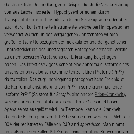
durch ärztliche Behandlung, zum Beispiel durch die Verabreichung
von aus Leichen isolierten Hypophysenhormonen, durch
Transplantation von Hirn- oder anderem Nervengewebe oder aber
auch durch kontaminierte Instrumente, welche bei Hirnoperationen
verwendet wurden. In den vergangenen Jahrzehnten wurden
große Fortschritte bezüglich der molekularen und der genetischen
Charakterisierung des übertragbaren Pathogens gemacht, welche
zu einem besseren Verständnis der Erkrankung beigetragen
haben. Das infektiöse Agens scheint eine abnormale Isoform eines
C
ansonsten physiologisch exprimierten zellulären Proteins (PrP
)
darzustellen. Das zugrundeliegende pathogenetische Ereignis ist
C
die Konformationsänderung von PrP
in seine krankmachende
Sc
Isoform PrP
(Sc steht für
Scrapie
, eine andere
Prion-Krankheit
),
welche durch einen autokatalytischen Prozeß des infektiösen
Agens selbst ausgelöst wird. Im Tiermodell kann die Krankheit
Sc
durch die Einbringung von PrP
hervorgerufen werden. – Mehr als
80% der registrierten Fälle von CJD sind
sporadisch
. Man nimmt
Sc
an, daß in diesen Fällen PrP
durch eine spontane Konversion von