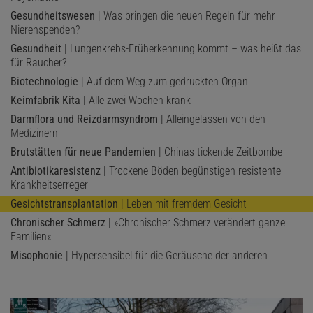
Gesundheitswesen
| Was bringen die neuen Regeln für mehr
Nierenspenden?
Gesundheit
| Lungenkrebs-Früherkennung kommt – was heißt das
für Raucher?
Biotechnologie
| Auf dem Weg zum gedruckten Organ
Keimfabrik Kita
| Alle zwei Wochen krank
Darmflora und Reizdarmsyndrom
| Alleingelassen von den
Medizinern
Brutstätten für neue Pandemien
| Chinas tickende Zeitbombe
Antibiotikaresistenz
| Trockene Böden begünstigen resistente
Krankheitserreger
Gesichtstransplantation
| Leben mit fremdem Gesicht
Chronischer Schmerz
| »Chronischer Schmerz verändert ganze
Familien«
Misophonie
| Hypersensibel für die Geräusche der anderen