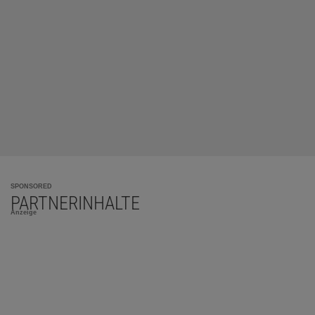
SPONSORED
PARTNERINHALTE
Anzeige