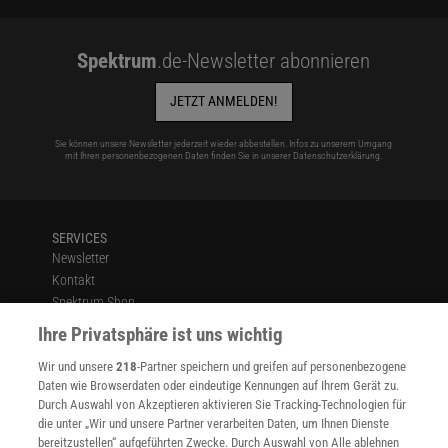
Spektrum
.de-Newsletter abonnieren
JETZT ANMELDEN!
Sie können unsere Newsletter jederzeit wieder abbestellen. Infos zu unserem Umgang
mit Ihren personenbezogenen Daten finden Sie in unserer
Datenschutzerklärung
.
SERVICES
Newsletter
Kontakt
Spektrum Shop
Im Handel kaufen
Ihre Privatsphäre ist uns wichtig
Presse
Wir und unsere
218
-Partner speichern und greifen auf personenbezogene
Verträge kündigen
Daten wie Browserdaten oder eindeutige Kennungen auf Ihrem Gerät zu.
INFO
Durch Auswahl von Akzeptieren aktivieren Sie Tracking-Technologien für
Mediadaten
die unter „Wir und unsere Partner verarbeiten Daten, um Ihnen Dienste
bereitzustellen“ aufgeführten Zwecke. Durch Auswahl von Alle ablehnen
Datenschutz