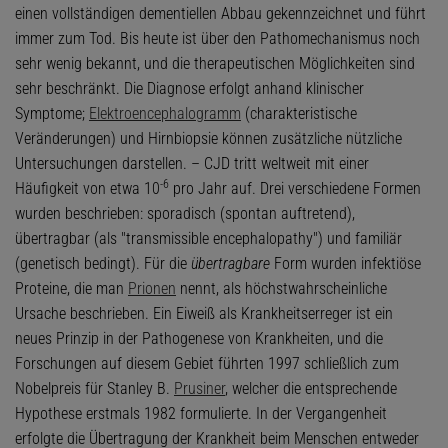
einen vollständigen dementiellen Abbau gekennzeichnet und führt
immer zum Tod. Bis heute ist über den Pathomechanismus noch
sehr wenig bekannt, und die therapeutischen Möglichkeiten sind
sehr beschränkt. Die Diagnose erfolgt anhand klinischer
Symptome;
Elektroencephalogramm
(charakteristische
Veränderungen) und Hirnbiopsie können zusätzliche nützliche
Untersuchungen darstellen. – CJD tritt weltweit mit einer
-6
Häufigkeit von etwa 10
pro Jahr auf. Drei verschiedene Formen
wurden beschrieben: sporadisch (spontan auftretend),
übertragbar (als "transmissible encephalopathy") und familiär
(genetisch bedingt). Für die
übertragbare
Form wurden infektiöse
Proteine, die man
Prionen
nennt, als höchstwahrscheinliche
Ursache beschrieben. Ein Eiweiß als Krankheitserreger ist ein
neues Prinzip in der Pathogenese von Krankheiten, und die
Forschungen auf diesem Gebiet führten 1997 schließlich zum
Nobelpreis für Stanley B.
Prusiner
, welcher die entsprechende
Hypothese erstmals 1982 formulierte. In der Vergangenheit
erfolgte die Übertragung der Krankheit beim Menschen entweder