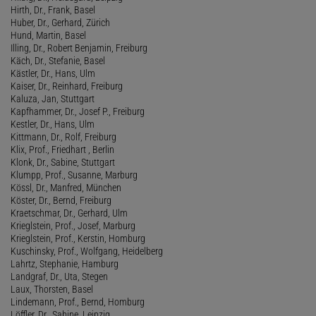
Hirth, Dr., Frank, Basel
Huber, Dr., Gerhard, Zürich
Hund, Martin, Basel
Illing, Dr., Robert Benjamin, Freiburg
Käch, Dr., Stefanie, Basel
Kästler, Dr., Hans, Ulm
Kaiser, Dr., Reinhard, Freiburg
Kaluza, Jan, Stuttgart
Kapfhammer, Dr., Josef P., Freiburg
Kestler, Dr., Hans, Ulm
Kittmann, Dr., Rolf, Freiburg
Klix, Prof., Friedhart , Berlin
Klonk, Dr., Sabine, Stuttgart
Klumpp, Prof., Susanne, Marburg
Kössl, Dr., Manfred, München
Köster, Dr., Bernd, Freiburg
Kraetschmar, Dr., Gerhard, Ulm
Krieglstein, Prof., Josef, Marburg
Krieglstein, Prof., Kerstin, Homburg
Kuschinsky, Prof., Wolfgang, Heidelberg
Lahrtz, Stephanie, Hamburg
Landgraf, Dr., Uta, Stegen
Laux, Thorsten, Basel
Lindemann, Prof., Bernd, Homburg
Löffler, Dr., Sabine, Leipzig