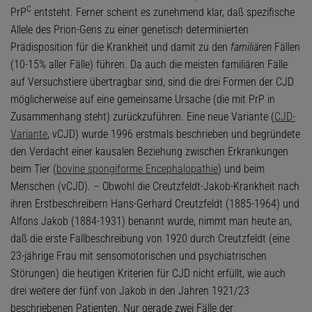
C
PrP
entsteht. Ferner scheint es zunehmend klar, daß spezifische
Allele des Prion-Gens zu einer genetisch determinierten
Prädisposition für die Krankheit und damit zu den
familiären
Fällen
(10-15% aller Fälle) führen. Da auch die meisten familiären Fälle
auf Versuchstiere übertragbar sind, sind die drei Formen der CJD
möglicherweise auf eine gemeinsame Ursache (die mit PrP in
Zusammenhang steht) zurückzuführen. Eine neue Variante (
CJD-
Variante
, vCJD) wurde 1996 erstmals beschrieben und begründete
den Verdacht einer kausalen Beziehung zwischen Erkrankungen
beim Tier (
bovine spongiforme Encephalopathie
) und beim
Menschen (vCJD). – Obwohl die Creutzfeldt-Jakob-Krankheit nach
ihren Erstbeschreibern Hans-Gerhard Creutzfeldt (1885-1964) und
Alfons Jakob (1884-1931) benannt wurde, nimmt man heute an,
daß die erste Fallbeschreibung von 1920 durch Creutzfeldt (eine
23-jährige Frau mit sensomotorischen und psychiatrischen
Störungen) die heutigen Kriterien für CJD nicht erfüllt, wie auch
drei weitere der fünf von Jakob in den Jahren 1921/23
beschriebenen Patienten. Nur gerade zwei Fälle der