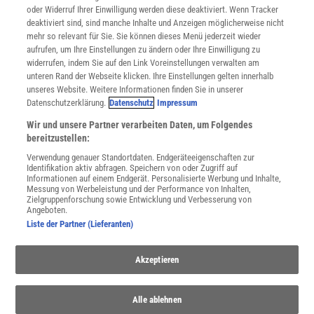
oder Widerruf Ihrer Einwilligung werden diese deaktiviert. Wenn Tracker
Nutzungsbedingungen
deaktiviert sind, sind manche Inhalte und Anzeigen möglicherweise nicht
Cookie-Einstellungen
mehr so relevant für Sie. Sie können dieses Menü jederzeit wieder
Utiq verwalten
aufrufen, um Ihre Einstellungen zu ändern oder Ihre Einwilligung zu
Nutzungsbasierte Onlinewerbung
widerrufen, indem Sie auf den Link Voreinstellungen verwalten am
Alle Artikel
unteren Rand der Webseite klicken. Ihre Einstellungen gelten innerhalb
unseres Website. Weitere Informationen finden Sie in unserer
Impressum
Datenschutzerklärung.
Datenschutz
Impressum
WEITERE ANGEBOTE
Wir und unsere Partner verarbeiten Daten, um Folgendes
Angebote für Schulen
bereitzustellen:
Angebote für Institutionen
Verwendung genauer Standortdaten. Endgeräteeigenschaften zur
Sprachen lernen mit Gymglish
Identifikation aktiv abfragen. Speichern von oder Zugriff auf
Lexika
Informationen auf einem Endgerät. Personalisierte Werbung und Inhalte,
Messung von Werbeleistung und der Performance von Inhalten,
Für Spektrum schreiben
Zielgruppenforschung sowie Entwicklung und Verbesserung von
Zugänglichkeitserklärung
Angeboten.
Liste der Partner (Lieferanten)
WEBSEITEN
KielSCN
Akzeptieren
Wissenschaft in die Schulen
SciLogs
Alle ablehnen