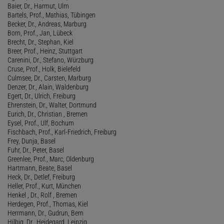
Baier, Dr., Harmut, Ulm
Bartels, Prof., Mathias, Tübingen
Becker, Dr., Andreas, Marburg
Born, Prof., Jan, Lübeck
Brecht, Dr., Stephan, Kiel
Breer, Prof., Heinz, Stuttgart
Carenini, Dr., Stefano, Würzburg
Cruse, Prof., Holk, Bielefeld
Culmsee, Dr., Carsten, Marburg
Denzer, Dr., Alain, Waldenburg
Egert, Dr., Ulrich, Freiburg
Ehrenstein, Dr., Walter, Dortmund
Eurich, Dr., Christian , Bremen
Eysel, Prof., Ulf, Bochum
Fischbach, Prof., Karl-Friedrich, Freiburg
Frey, Dunja, Basel
Fuhr, Dr., Peter, Basel
Greenlee, Prof., Marc, Oldenburg
Hartmann, Beate, Basel
Heck, Dr., Detlef, Freiburg
Heller, Prof., Kurt, München
Henkel , Dr., Rolf , Bremen
Herdegen, Prof., Thomas, Kiel
Herrmann, Dr., Gudrun, Bern
Hilbig, Dr., Heidegard, Leipzig