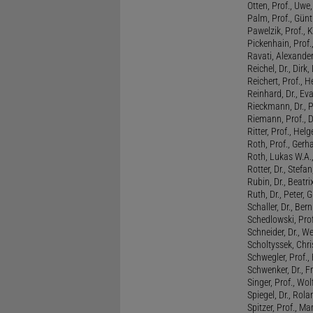
Otten, Prof., Uwe
Palm, Prof., Günt
Pawelzik, Prof., 
Pickenhain, Prof.,
Ravati, Alexande
Reichel, Dr., Dirk
Reichert, Prof., H
Reinhard, Dr., Ev
Rieckmann, Dr., 
Riemann, Prof., D
Ritter, Prof., Helg
Roth, Prof., Gerh
Roth, Lukas W.A.
Rotter, Dr., Stefa
Rubin, Dr., Beatri
Ruth, Dr., Peter, 
Schaller, Dr., Ber
Schedlowski, Prof
Schneider, Dr., W
Scholtyssek, Chri
Schwegler, Prof.,
Schwenker, Dr., F
Singer, Prof., Wo
Spiegel, Dr., Rola
Spitzer, Prof., M