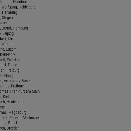
., Kerstin, Homburg
, Wolfgang, Heidelberg
e, Hamburg
a, Stegen
Basel
., Bernd, Homburg
e, Leipzig
lbert, Ulm
f, Weimar
ene, Luzern
, Kehl-Kork
udolf, Würzburg
hard, Thaur
san, Freiburg
, Freiburg
r., Aminadav, Basel
homas, Freiburg
Thomas, Frankfurt am Main
n, Kiel
rich, Heidelberg
asel
homas, Magdeburg
rald, Planegg-Martinsried
rdula, Basel
chen, Dresden