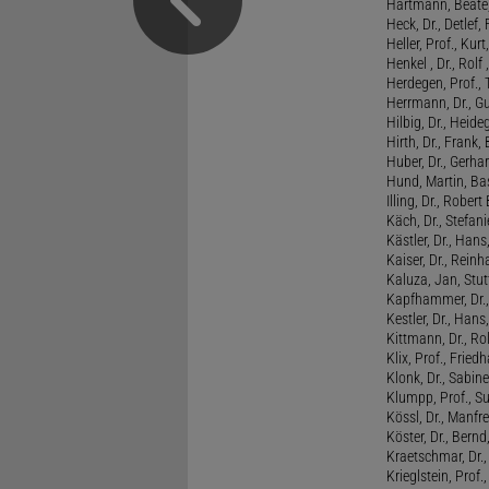
Hartmann, Beate,
Heck, Dr., Detlef,
Heller, Prof., Ku
Henkel , Dr., Rolf
Herdegen, Prof.,
Herrmann, Dr., G
Hilbig, Dr., Heide
Hirth, Dr., Frank,
Huber, Dr., Gerhar
Hund, Martin, Ba
Illing, Dr., Rober
Käch, Dr., Stefani
Kästler, Dr., Hans
Kaiser, Dr., Reinh
Kaluza, Jan, Stut
Kapfhammer, Dr., 
Kestler, Dr., Hans
Kittmann, Dr., Rol
Klix, Prof., Friedh
Klonk, Dr., Sabine
Klumpp, Prof., S
Kössl, Dr., Manf
Köster, Dr., Bernd
Kraetschmar, Dr.,
Krieglstein, Prof.