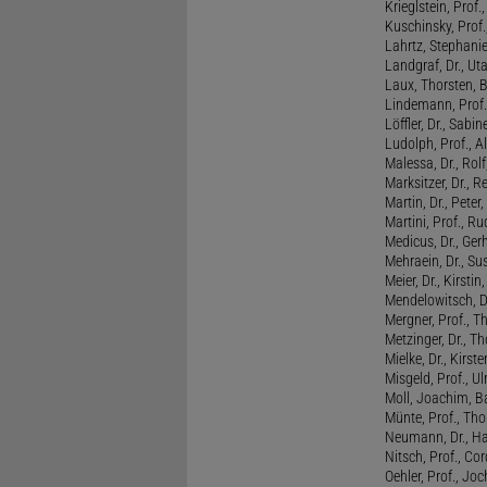
Krieglstein, Prof
Kuschinsky, Prof.
Lahrtz, Stephani
Landgraf, Dr., Ut
Laux, Thorsten, 
Lindemann, Prof
Löffler, Dr., Sabin
Ludolph, Prof., A
Malessa, Dr., Rol
Marksitzer, Dr., R
Martin, Dr., Peter
Martini, Prof., R
Medicus, Dr., Ger
Mehraein, Dr., Su
Meier, Dr., Kirstin
Mendelowitsch, D
Mergner, Prof., T
Metzinger, Dr., 
Mielke, Dr., Kirste
Misgeld, Prof., Ul
Moll, Joachim, B
Münte, Prof., T
Neumann, Dr., Ha
Nitsch, Prof., Co
Oehler, Prof., Jo