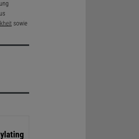
kung
aus
kheit
sowie
ylating