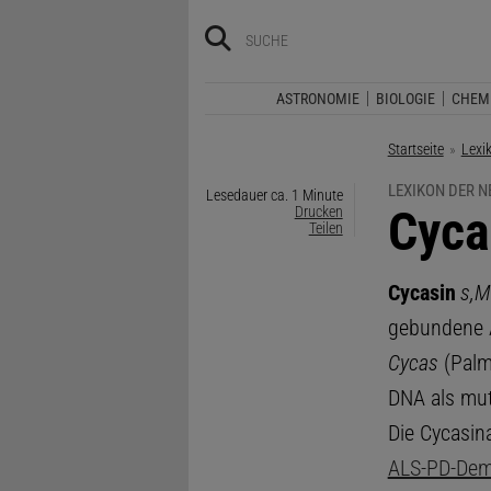
ASTRONOMIE
BIOLOGIE
CHEM
Startseite
Lexi
LEXIKON DER 
Lesedauer ca. 1 Minute
:
Cyca
Drucken
Teilen
Cycasin
s,
M
gebundene 
Cycas
(Palmf
DNA als mut
Die Cycasin
ALS-PD-Dem