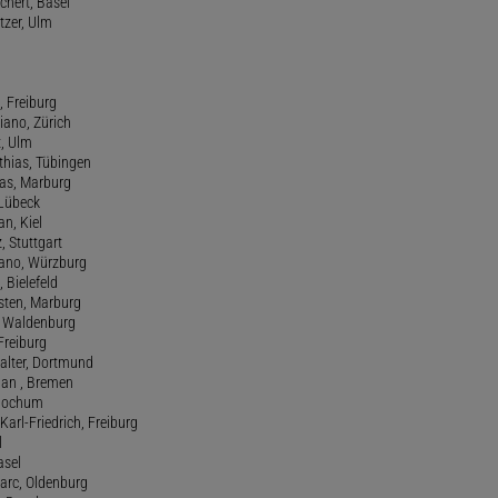
chert, Basel
tzer, Ulm
, Freiburg
riano, Zürich
t, Ulm
athias, Tübingen
eas, Marburg
 Lübeck
an, Kiel
z, Stuttgart
efano, Würzburg
, Bielefeld
rsten, Marburg
n, Waldenburg
 Freiburg
Walter, Dortmund
tian , Bremen
, Bochum
Karl-Friedrich, Freiburg
l
asel
Marc, Oldenburg