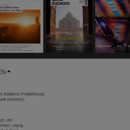
EN
r, Waldkirch (Projektleitung)
ssek (Assistenz)
lph, Ulm
enhain, Leipzig