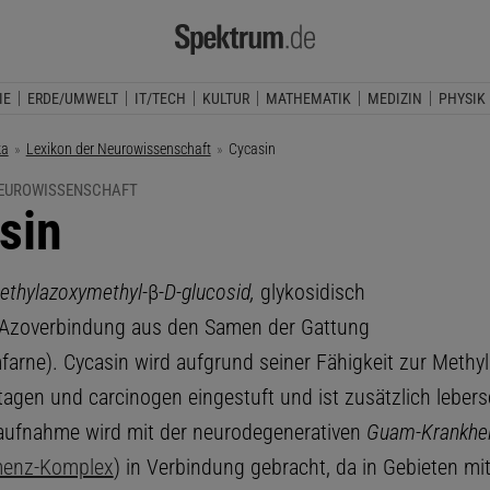
IE
ERDE/UMWELT
IT/TECH
KULTUR
MATHEMATIK
MEDIZIN
PHYSIK
ka
Lexikon der Neurowissenschaft
Aktuelle Seite:
Cycasin
NEUROWISSENSCHAFT
sin
ethylazoxymethyl-
β
-D-glucosid,
glykosidisch
Azoverbindung aus den Samen der Gattung
arne). Cycasin wird aufgrund seiner Fähigkeit zur Methy
agen und carcinogen eingestuft und ist zusätzlich leber
aufnahme wird mit der neurodegenerativen
Guam-Krankhei
enz-Komplex
) in Verbindung gebracht, da in Gebieten mi