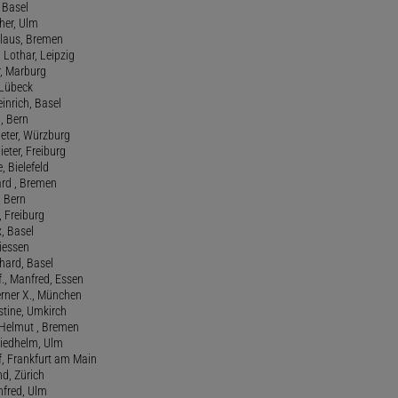
, Basel
her, Ulm
Klaus, Bremen
 Lothar, Leipzig
r, Marburg
, Lübeck
einrich, Basel
a, Bern
Peter, Würzburg
ieter, Freiburg
e, Bielefeld
ard , Bremen
, Bern
n, Freiburg
x, Basel
Giessen
nhard, Basel
., Manfred, Essen
erner X., München
stine, Umkirch
 Helmut , Bremen
riedhelm, Ulm
lf, Frankfurt am Main
nd, Zürich
anfred, Ulm