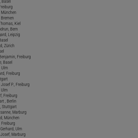
 Basel
 Freiburg
rt, München
 , Bremen
 Thomas, Kiel
udrun, Bern
gard, Leipzig
 Basel
d, Zürich
sel
t Benjamin, Freiburg
e, Basel
, Ulm
ard, Freiburg
tgart
Josef P., Freiburg
, Ulm
f, Freiburg
art , Berlin
, Stuttgart
usanne, Marburg
red, München
, Freiburg
 Gerhard, Ulm
, Josef, Marburg