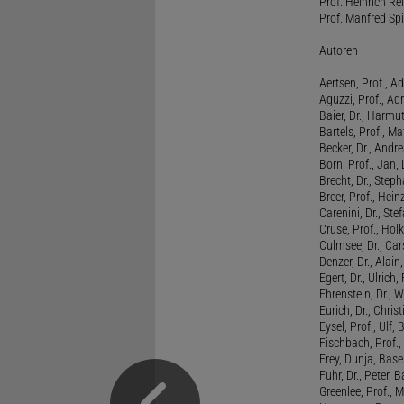
Prof. Heinrich Rei
Prof. Manfred Spi
Autoren
Aertsen, Prof., Ad
Aguzzi, Prof., Ad
Baier, Dr., Harmu
Bartels, Prof., M
Becker, Dr., Andr
Born, Prof., Jan,
Brecht, Dr., Steph
Breer, Prof., Hein
Carenini, Dr., St
Cruse, Prof., Holk
Culmsee, Dr., Ca
Denzer, Dr., Alai
Egert, Dr., Ulrich,
Ehrenstein, Dr., 
Eurich, Dr., Chris
Eysel, Prof., Ulf
Fischbach, Prof., 
Frey, Dunja, Base
Fuhr, Dr., Peter, B
Greenlee, Prof., 